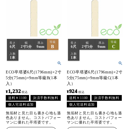
等級
等級
長さ
幅
厚み
長さ
幅
厚み
B
C
6尺
2寸5分
9mm
6尺
2寸5分
9mm
入数
入数
1本
1本
ECO卒塔婆6尺(1796mm)×2寸
ECO卒塔婆6尺(1796mm)×2寸
5分(75mm)×9mm等級B(1本
5分(75mm)×9mm等級C(1本
入）
入）
1,232
924
¥
¥
税込
税込
送料￥1100
決済手数料無料
送料￥1100
決済手数料無料
個人宅送料追加
個人宅送料追加
無垢材と見た目も書き心地も遜
無垢材と見た目も書き心地も遜
色ありません。コストパフォー
色ありません。コストパフォー
マンに優れた卒塔婆です。
マンに優れた卒塔婆です。