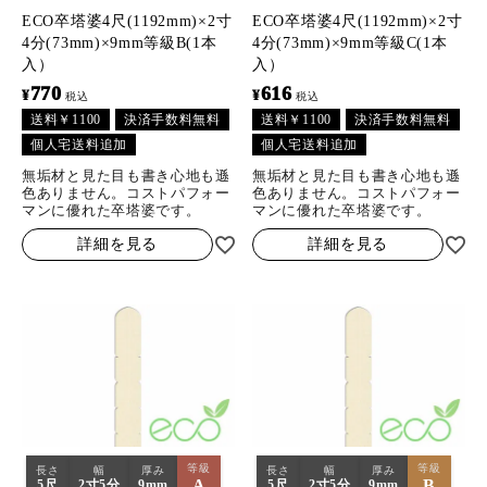
ECO卒塔婆4尺(1192mm)×2寸
ECO卒塔婆4尺(1192mm)×2寸
4分(73mm)×9mm等級B(1本
4分(73mm)×9mm等級C(1本
入）
入）
770
616
¥
¥
税込
税込
送料￥1100
決済手数料無料
送料￥1100
決済手数料無料
個人宅送料追加
個人宅送料追加
無垢材と見た目も書き心地も遜
無垢材と見た目も書き心地も遜
色ありません。コストパフォー
色ありません。コストパフォー
マンに優れた卒塔婆です。
マンに優れた卒塔婆です。
詳細を見る
詳細を見る
等級
等級
長さ
幅
厚み
長さ
幅
厚み
A
B
5尺
2寸5分
9mm
5尺
2寸5分
9mm