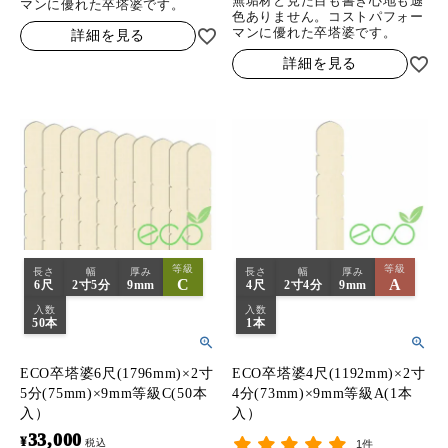
無垢材と見た目も書き心地も遜
マンに優れた卒塔婆です。
色ありません。コストパフォー
マンに優れた卒塔婆です。
詳細を見る
詳細を見る
等級
等級
長さ
幅
厚み
長さ
幅
厚み
C
A
6尺
2寸5分
9mm
4尺
2寸4分
9mm
入数
入数
50本
1本
ECO卒塔婆6尺(1796mm)×2寸
ECO卒塔婆4尺(1192mm)×2寸
5分(75mm)×9mm等級C(50本
4分(73mm)×9mm等級A(1本
入）
入）
33,000
¥
税込
1件