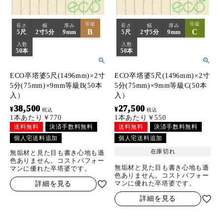
等級
等級
長さ
幅
厚み
長さ
幅
厚み
B
C
5尺
2寸5分
9mm
5尺
2寸5分
9mm
入数
入数
50本
50本
ECO卒塔婆5尺(1496mm)×2寸
ECO卒塔婆5尺(1496mm)×2寸
5分(75mm)×9mm等級B(50本
5分(75mm)×9mm等級C(50本
入）
入）
38,500
27,500
¥
¥
税込
税込
1本あたり￥770
1本あたり￥550
送料無料
決済手数料無料
送料無料
決済手数料無料
個人宅送料追加
個人宅送料追加
在庫切れ
無垢材と見た目も書き心地も遜
色ありません。コストパフォー
無垢材と見た目も書き心地も遜
マンに優れた卒塔婆です。
色ありません。コストパフォー
マンに優れた卒塔婆です。
詳細を見る
詳細を見る