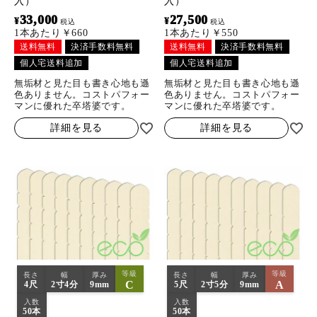
入）
入）
33,000
27,500
¥
¥
税込
税込
1本あたり￥660
1本あたり￥550
送料無料
決済手数料無料
送料無料
決済手数料無料
個人宅送料追加
個人宅送料追加
無垢材と見た目も書き心地も遜
無垢材と見た目も書き心地も遜
色ありません。コストパフォー
色ありません。コストパフォー
マンに優れた卒塔婆です。
マンに優れた卒塔婆です。
詳細を見る
詳細を見る
等級
等級
長さ
幅
厚み
長さ
幅
厚み
C
A
4尺
2寸4分
9mm
5尺
2寸5分
9mm
入数
入数
50本
50本