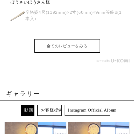
osyoh様
経木塔婆・水塔婆五輪型１尺
(303mm)×62mm×0.4mm(200枚入)
全てのレビューをみる
ギャラリー
動画
お客様提供
Instagram Official Album