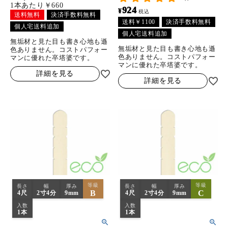
1本あたり￥660
924
¥
税込
送料無料
決済手数料無料
送料￥1100
決済手数料無料
個人宅送料追加
個人宅送料追加
無垢材と見た目も書き心地も遜
無垢材と見た目も書き心地も遜
色ありません。コストパフォー
色ありません。コストパフォー
マンに優れた卒塔婆です。
マンに優れた卒塔婆です。
詳細を見る
詳細を見る
等級
等級
長さ
幅
厚み
長さ
幅
厚み
B
C
4尺
2寸4分
9mm
4尺
2寸4分
9mm
入数
入数
1本
1本