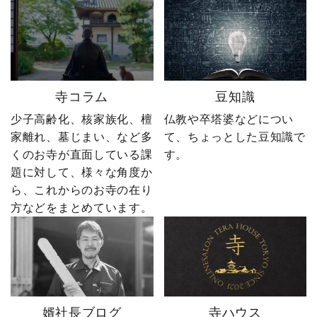
ーーーーーー 創業明治15
ぜひ最後までご覧いただ
年｜卒塔婆専門メーカー
き、感想をコメントで教
東京・日の出町を拠点
えてください！ 「いい
に、全国6,000以上のお寺
ね」「保存」「フォロ
とお取引する、 お寺のこ
ー」も励みになります。
とを知り尽くした“卒塔婆
ーーーーーーーーーーー
寺コラム
豆知識
屋”です。 卒塔婆に関する
ーーーーーー 創業明治15
疑問をわかりやすく解説
年｜卒塔婆専門メーカー
少子高齢化、核家族化、檀
仏教や卒塔婆などについ
しながら、 住職・寺院向
東京・日の出町を拠点
家離れ、墓じまい、など多
て、ちょっとした豆知識で
けの有益な情報や やじ社
に、全国6,000以上のお寺
くのお寺が直面している課
す。
長の日常まで発信中！▶
とお取引する、 お寺のこ
題に対して、様々な角度か
@sotoubaya140 ご相談は
とを知り尽くした“卒塔婆
ら、これからのお寺の在り
DM・公式LINEからお気
屋”です。 卒塔婆に関する
軽にどうぞ📩 #やじ社長 #
疑問をわかりやすく解説
方などをまとめています。
卒塔婆 #卒塔婆屋さん #日
しながら、 住職・寺院向
の出町 婿社長
けの有益な情報や やじ社
長の日常まで発信中！▶
@sotoubaya140 ご相談は
DM・公式LINEからお気
軽にどうぞ📩 #やじ社長 #
婿社長ブログ
寺ハウス
卒塔婆 #卒塔婆屋さん #日