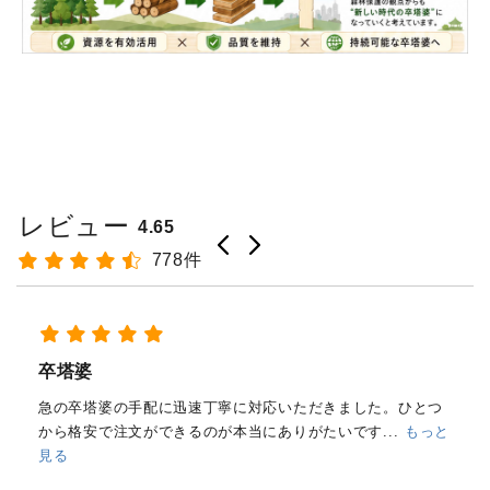
レビュー
4.65
778件
経木塔婆・水塔婆五輪型１尺
(303mm)×62mm×0.4mm(200...
もっと見る
はじめて注文しました。
メールと電話で内容照会しました
が、どちらも丁寧に対応していただきました。製品の
...
もっ
と見る