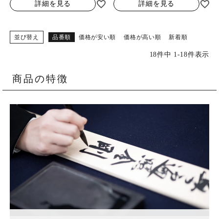
詳細を見る
詳細を見る
並び替え
品番順
価格が安い順
価格が高い順
新着順
18
件中
1
-
18
件表示
商品の特徴