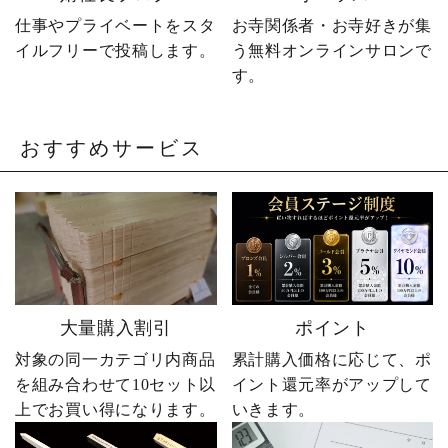
の出町 婿社長
仕事やプライベートをスタ
お寺関係者・お寺好きが集
イルフリーで投稿します。
う無料オンラインサロンで
す。
おすすめサービス
大量購入割引
ポイント
対象の同一カテゴリ内商品
累計購入価格に応じて、ポ
を組み合わせて10セット以
イント還元率がアップして
上でお買い得になります。
いきます。