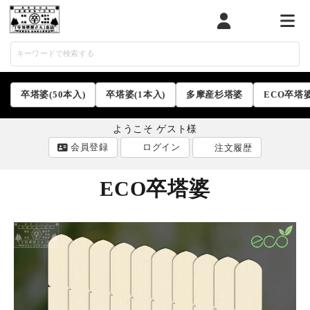
マイページ
カート
メニ
卒塔婆(50本入)
卒塔婆(1本入)
多摩産杉塔婆
ECO卒塔
ようこそ ゲスト様
会員登録
ログイン
注文履歴
ECO卒塔婆
ACCOUNT MENU
ようこそ ゲスト 様
ログイン
会員登録