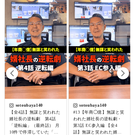
sotoubaya140
sotoubaya140
【全4話】無謀と笑われた
#13【年商◯億】無謀と笑
婿社長の逆転劇 第4話
われた婿社長の逆転劇・
「逆転編」（最終話） 月
第3話 EC参入編 【全4
10件で停滞していた「卒
話】無謀と笑われた婿社