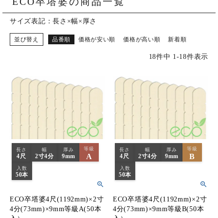
ECO卒塔婆の商品一覧
ご購入履歴・再注文
サイズ表記：長さ×幅×厚さ
プライバシーポリシー
並び替え
品番順
価格が安い順
価格が高い順
新着順
特定商取引法について
18
件中
1
-
18
件表示
お問い合わせ
等級
等級
長さ
幅
厚み
長さ
幅
厚み
A
B
4尺
2寸4分
9mm
4尺
2寸4分
9mm
入数
入数
50本
50本
ECO卒塔婆4尺(1192mm)×2寸
ECO卒塔婆4尺(1192mm)×2寸
4分(73mm)×9mm等級A(50本
4分(73mm)×9mm等級B(50本