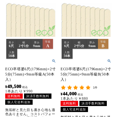
等級
等級
長さ
幅
厚み
長さ
幅
厚み
A
B
6尺
2寸5分
9mm
6尺
2寸5分
9mm
入数
入数
50本
50本
ECO卒塔婆6尺(1796mm)×2寸
ECO卒塔婆6尺(1796mm)×2寸
5分(75mm)×9mm等級A(50本
5分(75mm)×9mm等級B(50本
入）
入）
49,500
¥
税込
1件
1本あたり￥990
44,000
¥
税込
送料無料
決済手数料無料
1本あたり￥880
個人宅送料追加
送料無料
決済手数料無料
個人宅送料追加
無垢材と見た目も書き心地も遜
色ありません。コストパフォー