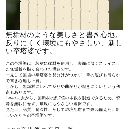
ホーム
無垢材のような美しさと書き心地。
商品から探す
反りにくく環境にもやさしい、新し
い卒塔婆です。
特集
この卒塔婆は、芯材に端材を使用し、表面に薄くスライスし
た無垢板を貼り合わせた構造です。
会員メニュー
一見して無垢の卒塔婆と見分けがつかず、筆の運びも滑らか
で書き心地も上質。
ご利用ガイド
しかも、無垢材に比べて反りや曲がりが起きにくいという利
点もあります。
1本の丸太から、無垢材の約7倍の本数を製造できるため、資
お問い合わせ
源を無駄にせず、環境にもやさしい選択です。
見た目、品質、耐久性、そして環境配慮まで兼ね備えた、新
よみもの
しいかたちの卒塔婆です。