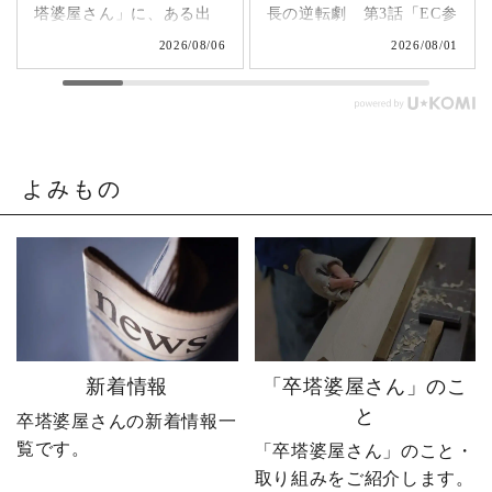
塔婆屋さん」に、ある出
長の逆転劇 第3話「EC参
来事が起こります。▶
入編」 飛び込み営業でも
2026/08/06
2026/08/01
@sotoubaya140 「このま
成果ゼロ。追い詰められ
まじゃまずい。」 そう痛
たやじ社長が下した決断
感させられる出来事が、
とは。▶ @sotoubaya140
やじ社長を襲いました。
「もうネットで売るしか
そこから、本気モードが
ない。」 そう決意したも
発動します。 来る日も来
のの、社員も同業者も、
よみもの
る日も改善を重ね続けた
そしてやじ社長自身も
先に待っていたのは、誰
「無理だろう」と思って
も予想しなかった結果で
いたそうです。 それで
した。 無謀だと笑われた
も、ダメ元で始めた初め
婿社長の逆転劇、ついに
てのネットショップ運
完結です。 あなたなら、
営。 見よう見まねで作っ
人生で一番大きな挑戦は
たサイトに待っていたの
何ですか？ぜひコメント
は、想像以上の結果でし
新着情報
「卒塔婆屋さん」のこ
で教えてください！ 「い
た。 そして、その後やじ
と
卒塔婆屋さんの新着情報一
いね」「保存」「フォロ
社長の運命を大きく変え
覧です。
ー」も励みになります。
る出来事が起こります。
「卒塔婆屋さん」のこと・
ーーーーーーーーーーー
続きは第4話「逆転編」。
取り組みをご紹介します。