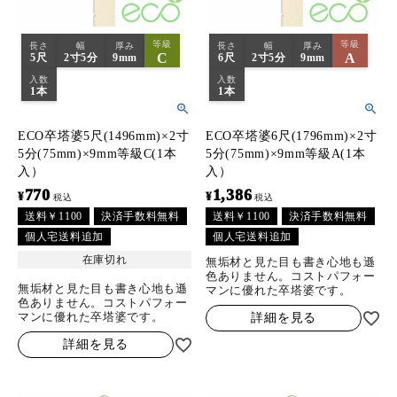
等級
等級
長さ
幅
厚み
長さ
幅
厚み
C
A
5尺
2寸5分
9mm
6尺
2寸5分
9mm
入数
入数
1本
1本
ECO卒塔婆5尺(1496mm)×2寸
ECO卒塔婆6尺(1796mm)×2寸
5分(75mm)×9mm等級C(1本
5分(75mm)×9mm等級A(1本
入）
入）
770
1,386
¥
¥
税込
税込
送料￥1100
決済手数料無料
送料￥1100
決済手数料無料
個人宅送料追加
個人宅送料追加
在庫切れ
無垢材と見た目も書き心地も遜
色ありません。コストパフォー
無垢材と見た目も書き心地も遜
マンに優れた卒塔婆です。
色ありません。コストパフォー
マンに優れた卒塔婆です。
詳細を見る
詳細を見る