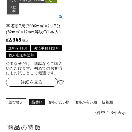
C
7尺
2寸7分
12mm
入数
1本
卒塔婆7尺(2096mm)×2寸7分
(82mm)×12mm等級C(1本入）
2,365
¥
税込
送料￥1100
決済手数料無料
個人宅送料追加
必要な分だけ、無駄なくご購入
いただけます。初めてのお客様
にもお試しとして最適です。
詳細を見る
並び替え
品番順
価格が安い順
価格が高い順
新着順
3
件中
1
-
3
件表示
商品の特徴