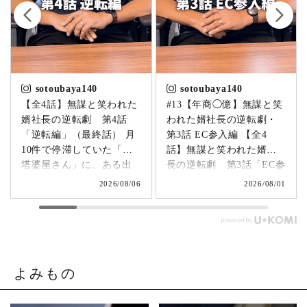
sotoubaya140
sotoubaya140
【全4話】無謀と笑われた
#13【年商◯億】無謀と笑
婿社長の逆転劇 第4話
われた婿社長の逆転劇・
「逆転編」（最終話） 月
第3話 EC参入編 【全4
10件で停滞していた「卒
話】無謀と笑われた婿社
塔婆屋さん」に、ある出
長の逆転劇 第3話「EC参
来事が起こります。▶
入編」 飛び込み営業でも
2026/08/06
2026/08/01
@sotoubaya140 「このま
成果ゼロ。追い詰められ
まじゃまずい。」 そう痛
たやじ社長が下した決断
感させられる出来事が、
とは。▶ @sotoubaya140
やじ社長を襲いました。
「もうネットで売るしか
そこから、本気モードが
ない。」 そう決意したも
発動します。 来る日も来
のの、社員も同業者も、
よみもの
る日も改善を重ね続けた
そしてやじ社長自身も
先に待っていたのは、誰
「無理だろう」と思って