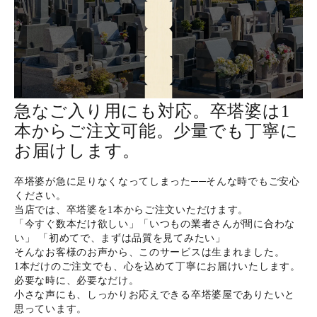
ホーム
商品から探す
急なご入り用にも対応。卒塔婆は1
本からご注文可能。少量でも丁寧に
特集
お届けします。
会員メニュー
卒塔婆が急に足りなくなってしまった──そんな時でもご安心
ください。
ご利用ガイド
当店では、卒塔婆を1本からご注文いただけます。
「今すぐ数本だけ欲しい」「いつもの業者さんが間に合わな
い」 「初めてで、まずは品質を見てみたい」
お問い合わせ
そんなお客様のお声から、このサービスは生まれました。
1本だけのご注文でも、心を込めて丁寧にお届けいたします。
必要な時に、必要なだけ。
よみもの
小さな声にも、しっかりお応えできる卒塔婆屋でありたいと
思っています。