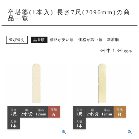
ご購入履歴・再注文
卒塔婆(1本入)-長さ7尺(2096mm)の商
プライバシーポリシー
品一覧
特定商取引法について
並び替え
品番順
価格が安い順
価格が高い順
新着順
お問い合わせ
3
件中
1
-
3
件表示
等級
等級
長さ
幅
厚み
長さ
幅
厚み
A
B
7尺
2寸7分
12mm
7尺
2寸7分
12mm
入数
入数
1本
1本