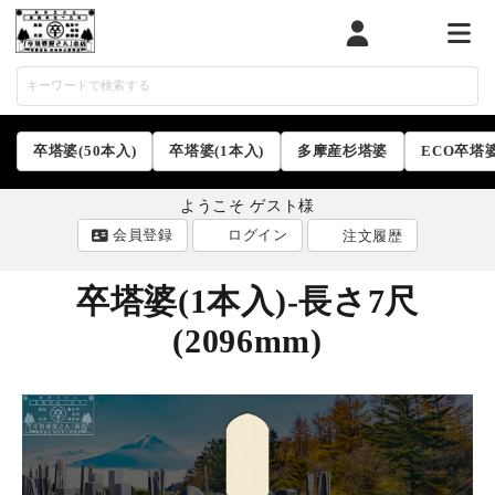
マイページ
カート
メニ
卒塔婆(50本入)
卒塔婆(1本入)
多摩産杉塔婆
ECO卒塔
ようこそ ゲスト様
会員登録
ログイン
注文履歴
卒塔婆(1本入)-長さ7尺
(2096mm)
ACCOUNT MENU
ようこそ ゲスト 様
ログイン
会員登録