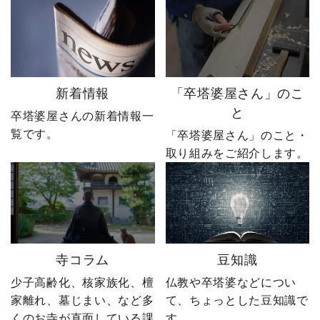
も予想しなかった結果で
いたそうです。 それで
した。 無謀だと笑われた
も、ダメ元で始めた初め
婿社長の逆転劇、ついに
てのネットショップ運
完結です。 あなたなら、
営。 見よう見まねで作っ
人生で一番大きな挑戦は
たサイトに待っていたの
何ですか？ぜひコメント
は、想像以上の結果でし
新着情報
「卒塔婆屋さん」のこ
で教えてください！ 「い
た。 そして、その後やじ
と
卒塔婆屋さんの新着情報一
いね」「保存」「フォロ
社長の運命を大きく変え
覧です。
ー」も励みになります。
る出来事が起こります。
「卒塔婆屋さん」のこと・
ーーーーーーーーーーー
続きは第4話「逆転編」。
取り組みをご紹介します。
ーーーーーー 創業明治15
ぜひ最後までご覧いただ
年｜卒塔婆専門メーカー
き、感想をコメントで教
東京・日の出町を拠点
えてください！ 「いい
に、全国6,000以上のお寺
ね」「保存」「フォロ
とお取引する、 お寺のこ
ー」も励みになります。
とを知り尽くした“卒塔婆
ーーーーーーーーーーー
寺コラム
豆知識
屋”です。 卒塔婆に関する
ーーーーーー 創業明治15
疑問をわかりやすく解説
年｜卒塔婆専門メーカー
少子高齢化、核家族化、檀
仏教や卒塔婆などについ
しながら、 住職・寺院向
東京・日の出町を拠点
家離れ、墓じまい、など多
て、ちょっとした豆知識で
けの有益な情報や やじ社
に、全国6,000以上のお寺
くのお寺が直面している課
す。