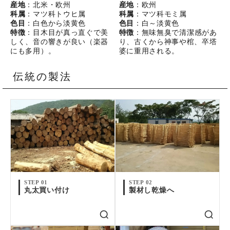
産地
：北米・欧州
産地
：欧州
科属
：マツ科トウヒ属
科属
：マツ科モミ属
色目
：白色から淡黄色
色目
：白～淡黄色
特徴
：目木目が真っ直ぐで美
特徴
：無味無臭で清潔感があ
しく、音の響きが良い（楽器
り、古くから神事や棺、卒塔
にも多用）。
婆に重用される。
伝統の製法
STEP 01
STEP 02
丸太買い付け
製材し乾燥へ