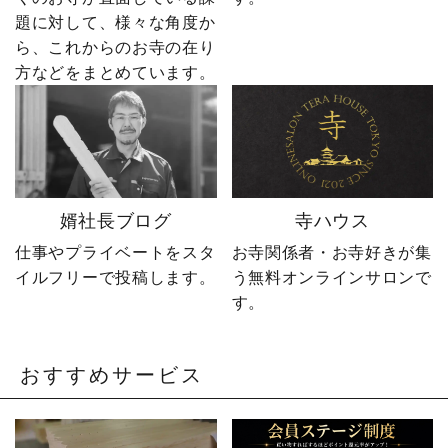
長の日常まで発信中！▶
とお取引する、 お寺のこ
題に対して、様々な角度か
@sotoubaya140 ご相談は
とを知り尽くした“卒塔婆
ら、これからのお寺の在り
DM・公式LINEからお気
屋”です。 卒塔婆に関する
軽にどうぞ📩 #やじ社長 #
疑問をわかりやすく解説
方などをまとめています。
卒塔婆 #卒塔婆屋さん #日
しながら、 住職・寺院向
の出町 婿社長
けの有益な情報や やじ社
長の日常まで発信中！▶
@sotoubaya140 ご相談は
DM・公式LINEからお気
軽にどうぞ📩 #やじ社長 #
婿社長ブログ
寺ハウス
卒塔婆 #卒塔婆屋さん #日
の出町 婿社長
仕事やプライベートをスタ
お寺関係者・お寺好きが集
イルフリーで投稿します。
う無料オンラインサロンで
す。
おすすめサービス