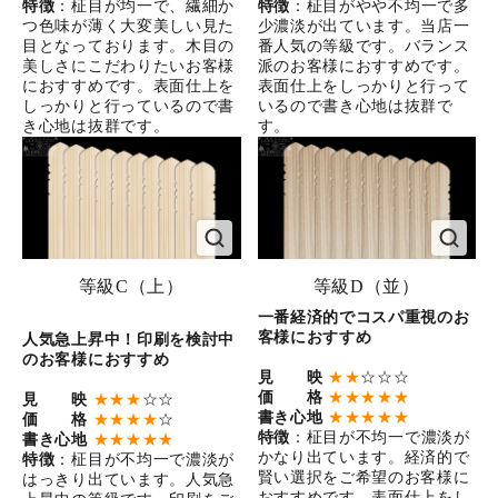
特徴
：柾目が均一で、繊細か
特徴
：柾目がやや不均一で多
つ色味が薄く大変美しい見た
少濃淡が出ています。当店一
目となっております。木目の
番人気の等級です。バランス
美しさにこだわりたいお客様
派のお客様におすすめです。
におすすめです。表面仕上を
表面仕上をしっかりと行って
しっかりと行っているので書
いるので書き心地は抜群で
き心地は抜群です。
す。
等級C（上）
等級D（並）
一番経済的でコスパ重視のお
客様におすすめ
人気急上昇中！印刷を検討中
のお客様におすすめ
見 映
★★
☆☆☆
価 格
★★★★★
見 映
★★★
☆☆
書き心地
★★★★★
価 格
★★★★
☆
特徴
：柾目が不均一で濃淡が
書き心地
★★★★★
かなり出ています。経済的で
特徴
：柾目が不均一で濃淡が
賢い選択をご希望のお客様に
はっきり出ています。人気急
おすすめです。表面仕上をし