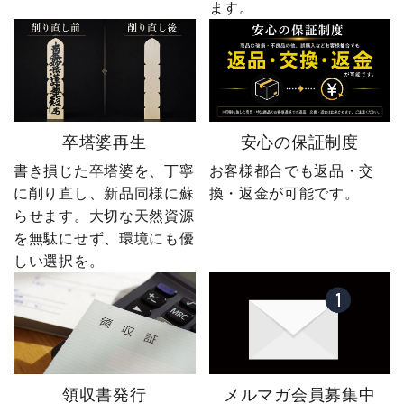
ます。
卒塔婆再生
安心の保証制度
書き損じた卒塔婆を、丁寧
お客様都合でも返品・交
に削り直し、新品同様に蘇
換・返金が可能です。
らせます。大切な天然資源
を無駄にせず、環境にも優
しい選択を。
領収書発行
メルマガ会員募集中