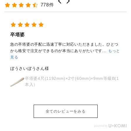
778件
経木塔婆・水塔婆五輪型１尺
(303mm)×62mm×0.4mm(200...
もっと見る
はじめて注文しました。
メールと電話で内容照会しました
が、どちらも丁寧に対応していただきました。製品の
...
もっ
と見る
osyoh様
経木塔婆・水塔婆五輪型１尺
(303mm)×62mm×0.4mm(200枚入)
全てのレビューをみる