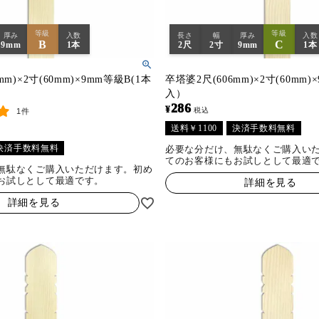
等級
等級
厚み
入数
長さ
幅
厚み
入数
B
C
9mm
1本
2尺
2寸
9mm
1本
mm)×2寸(60mm)×9mm等級B(1本
卒塔婆2尺(606mm)×2寸(60mm)
入）
286
¥
税込
1件
送料￥1100
決済手数料無料
決済手数料無料
必要な分だけ、無駄なくご購入い
てのお客様にもお試しとして最適
無駄なくご購入いただけます。初め
お試しとして最適です。
詳細を見る
詳細を見る