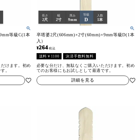
等級
長さ
幅
厚み
入数
D
2尺
2寸
9mm
1本
×9mm等級C(1本
卒塔婆2尺(606mm)×2寸(60mm)×9mm等級D(1本
入）
264
¥
税込
送料￥1100
決済手数料無料
ただけます。初め
必要な分だけ、無駄なくご購入いただけます。初め
です。
てのお客様にもお試しとして最適です。
詳細を見る