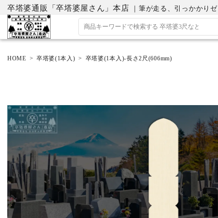
卒塔婆通販「卒塔婆屋さん」本店
｜筆が走る、引っかかりゼロの
HOME
卒塔婆(1本入)
卒塔婆(1本入)-長さ2尺(606mm)
ACCOUNT MENU
ようこそ ゲスト 様
ログイン
会員登録
ホーム