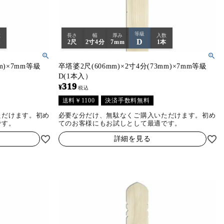
等級
数
長さ
幅
厚み
入数
D
本
2尺
2寸4分
7mm
1本
m)×7mm等級
卒塔婆2尺(606mm)×2寸4分(73mm)×7mm等級
D(1本入）
319
¥
税込
送料￥1100
決済手数料無料
ただけます。初め
必要な分だけ、無駄なくご購入いただけます。初め
です。
てのお客様にもお試しとして最適です。
詳細を見る