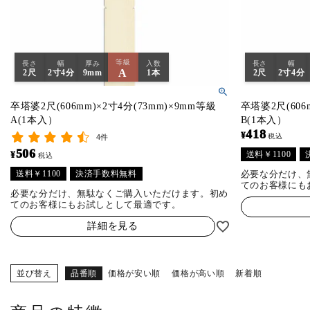
等級
長さ
幅
厚み
入数
長さ
幅
A
2尺
2寸4分
9mm
1本
2尺
2寸4分
卒塔婆2尺(606mm)×2寸4分(73mm)×9mm等級
卒塔婆2尺(606
A(1本入）
B(1本入）
418
¥
税込
4件
506
送料￥1100
¥
税込
送料￥1100
決済手数料無料
必要な分だけ、
てのお客様にも
必要な分だけ、無駄なくご購入いただけます。初め
てのお客様にもお試しとして最適です。
詳細を見る
並び替え
品番順
価格が安い順
価格が高い順
新着順