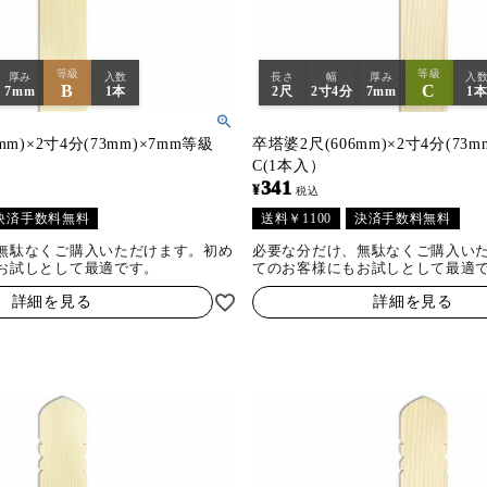
等級
等級
厚み
入数
長さ
幅
厚み
入
B
C
7mm
1本
2尺
2寸4分
7mm
1
mm)×2寸4分(73mm)×7mm等級
卒塔婆2尺(606mm)×2寸4分(73m
C(1本入）
341
¥
税込
決済手数料無料
送料￥1100
決済手数料無料
無駄なくご購入いただけます。初め
必要な分だけ、無駄なくご購入い
お試しとして最適です。
てのお客様にもお試しとして最適
詳細を見る
詳細を見る