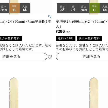
等級
等級
厚み
入数
長さ
幅
厚み
入数
B
C
7mm
1本
2尺
2寸
7mm
1本
mm)×2寸(60mm)×7mm等級B(1本
卒塔婆2尺(606mm)×2寸(60mm)
入）
286
¥
税込
決済手数料無料
送料￥1100
決済手数料無料
無駄なくご購入いただけます。初め
必要な分だけ、無駄なくご購入い
お試しとして最適です。
てのお客様にもお試しとして最適
詳細を見る
詳細を見る