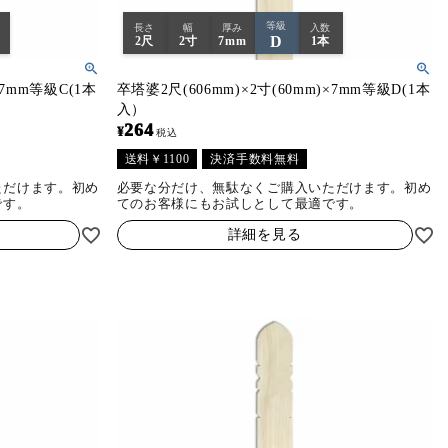
等級
長さ
幅
厚み
入数
D
2尺
2寸
7mm
1本
×7mm等級C(1本
卒塔婆2尺(606mm)×2寸(60mm)×7mm等級D(1本
入）
264
¥
税込
送料￥1100
決済手数料無料
ただけます。初め
必要な分だけ、無駄なくご購入いただけます。初め
です。
てのお客様にもお試しとして最適です。
詳細を見る