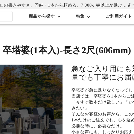
よ
書きやすさ。即納・1本から頼める、7,000ヶ寺以上が選ぶ卒塔婆専門店
商品から探す
特集
ご利用ガイド
卒塔婆(1本入)-長さ2尺(606mm)
急なご入り用にも
量でも丁寧にお届
卒塔婆が急に足りなくなってし
当店では、卒塔婆を1本からご
「今すぐ数本だけ欲しい」「い
みたい」
そんなお客様のお声から、この
1本だけのご注文でも、心を込
必要な時に、必要なだけ。
小さな声にも、しっかりお応え