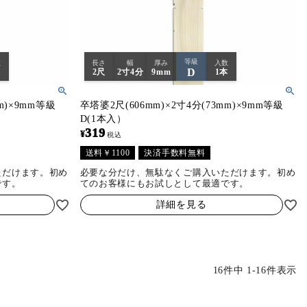
等級
数
長さ
幅
厚み
入数
D
本
2尺
2寸4分
9mm
1本
m)×9mm等級
卒塔婆2尺(606mm)×2寸4分(73mm)×9mm等級
D(1本入）
319
¥
税込
送料￥1100
決済手数料無料
ただけます。初め
必要な分だけ、無駄なくご購入いただけます。初め
です。
てのお客様にもお試しとして最適です。
詳細を見る
16
件中
1
-
16
件表示