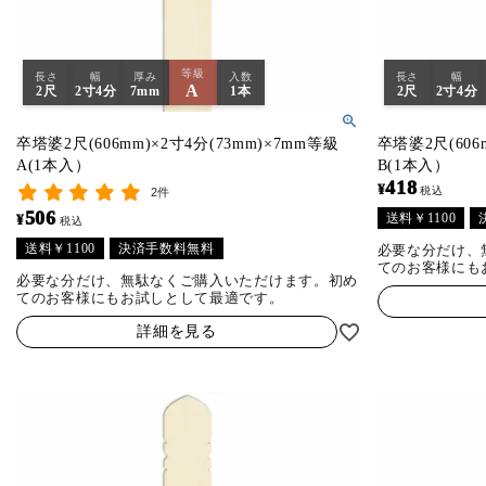
等級
長さ
幅
厚み
入数
長さ
幅
A
2尺
2寸4分
7mm
1本
2尺
2寸4分
卒塔婆2尺(606mm)×2寸4分(73mm)×7mm等級
卒塔婆2尺(606
A(1本入）
B(1本入）
418
¥
税込
2件
506
送料￥1100
¥
税込
送料￥1100
決済手数料無料
必要な分だけ、
てのお客様にも
必要な分だけ、無駄なくご購入いただけます。初め
てのお客様にもお試しとして最適です。
詳細を見る