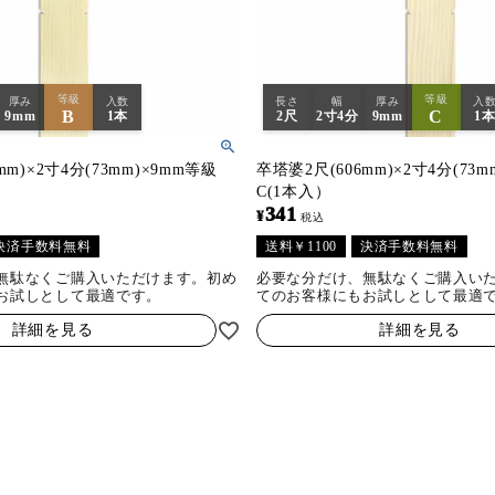
等級
等級
厚み
入数
長さ
幅
厚み
入
B
C
9mm
1本
2尺
2寸4分
9mm
1
mm)×2寸4分(73mm)×9mm等級
卒塔婆2尺(606mm)×2寸4分(73m
C(1本入）
341
¥
税込
決済手数料無料
送料￥1100
決済手数料無料
無駄なくご購入いただけます。初め
必要な分だけ、無駄なくご購入い
お試しとして最適です。
てのお客様にもお試しとして最適
詳細を見る
詳細を見る