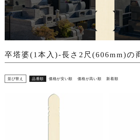
商品から探す
特集
会員メニュー
ご利用ガイド
卒塔婆(1本入)-長さ2尺(606mm)
お問い合わせ
並び替え
品番順
価格が安い順
価格が高い順
新着順
よみもの
ご購入履歴・再注文
プライバシーポリシー
特定商取引法について