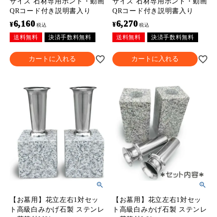
サイズ 石材専用ボンド・動画
サイズ 石材専用ボンド・動画
QRコード付き説明書入り
QRコード付き説明書入り
6,160
6,270
¥
¥
税込
税込
送料無料
決済手数料無料
送料無料
決済手数料無料
カートに入れる
カートに入れる
【お墓用】花立左右1対セッ
【お墓用】花立左右1対セッ
ト高級白みかげ石製 ステンレ
ト高級白みかげ石製 ステンレ