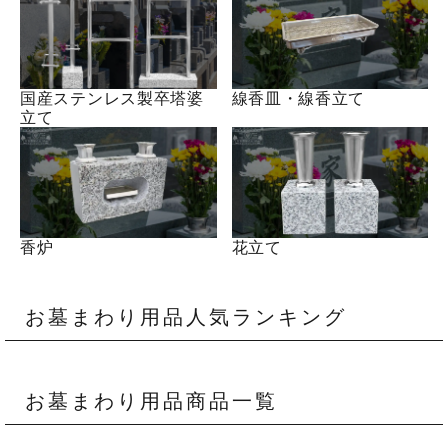
ご購入履歴・再注文
プライバシーポリシー
国産ステンレス製卒塔婆
線香皿・線香立て
特定商取引法について
立て
お問い合わせ
香炉
花立て
お墓まわり用品人気ランキング
お墓まわり用品商品一覧