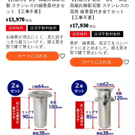
製 ステンレスの線香皿付きセ
高級白御影石製 ステンレスの
ット 【工事不要】
花筒 線香皿付き全てセット
【工事不要】
13,970
¥
税込
17,930
¥
税込
送料無料
決済手数料無料
送料無料
決済手数料無料
お線香が消えにくく、見た目す
っきり超コンパクト、据え置き
香炉、線香皿、花立てをコンパ
型で建て替えいらず。
クトにまとめました。据え置き
型で建て替えいらず。
カートに入れる
カートに入れる