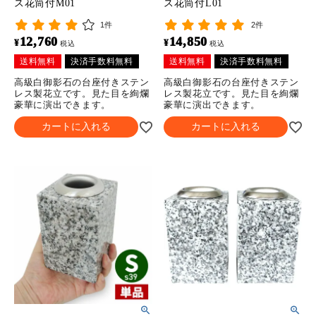
ス花筒付M01
ス花筒付L01
1件
2件
12,760
14,850
¥
¥
税込
税込
送料無料
決済手数料無料
送料無料
決済手数料無料
高級白御影石の台座付きステン
高級白御影石の台座付きステン
レス製花立です。見た目を絢爛
レス製花立です。見た目を絢爛
豪華に演出できます。
豪華に演出できます。
カートに入れる
カートに入れる