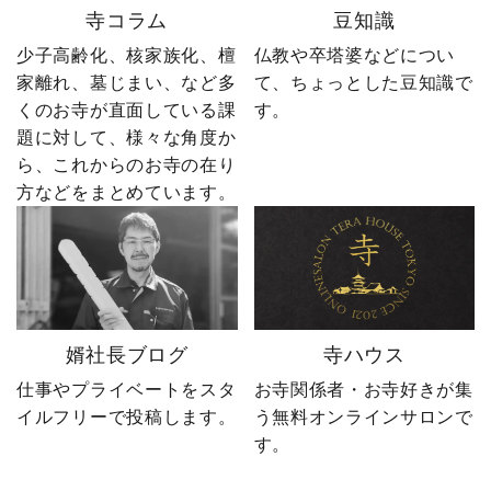
寺コラム
豆知識
屋”です。 卒塔婆に関する
ーーーーーー 創業明治15
疑問をわかりやすく解説
年｜卒塔婆専門メーカー
少子高齢化、核家族化、檀
仏教や卒塔婆などについ
しながら、 住職・寺院向
東京・日の出町を拠点
家離れ、墓じまい、など多
て、ちょっとした豆知識で
けの有益な情報や やじ社
に、全国6,000以上のお寺
くのお寺が直面している課
す。
長の日常まで発信中！▶
とお取引する、 お寺のこ
題に対して、様々な角度か
@sotoubaya140 ご相談は
とを知り尽くした“卒塔婆
ら、これからのお寺の在り
DM・公式LINEからお気
屋”です。 卒塔婆に関する
軽にどうぞ📩 #やじ社長 #
疑問をわかりやすく解説
方などをまとめています。
卒塔婆 #卒塔婆屋さん #日
しながら、 住職・寺院向
の出町 婿社長
けの有益な情報や やじ社
長の日常まで発信中！▶
@sotoubaya140 ご相談は
DM・公式LINEからお気
軽にどうぞ📩 #やじ社長 #
婿社長ブログ
寺ハウス
卒塔婆 #卒塔婆屋さん #日
の出町 婿社長
仕事やプライベートをスタ
お寺関係者・お寺好きが集
イルフリーで投稿します。
う無料オンラインサロンで
す。