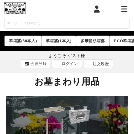
マイページ
カート
メニ
卒塔婆(50本入)
卒塔婆(1本入)
多摩産杉塔婆
ECO卒塔
ようこそ ゲスト様
会員登録
ログイン
注文履歴
お墓まわり用品
ACCOUNT MENU
ようこそ ゲスト 様
ログイン
会員登録