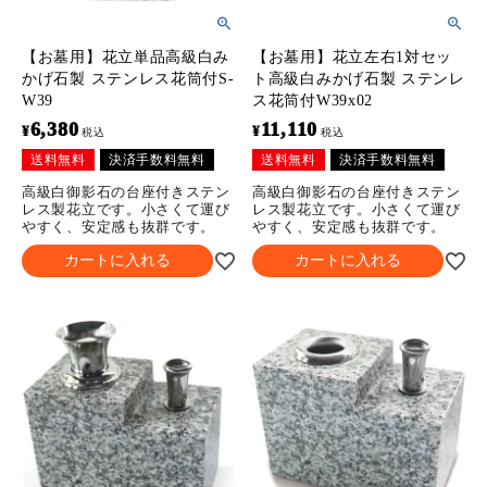
【お墓用】花立単品高級白み
【お墓用】花立左右1対セッ
かげ石製 ステンレス花筒付S-
ト高級白みかげ石製 ステンレ
W39
ス花筒付W39x02
6,380
11,110
¥
¥
税込
税込
送料無料
決済手数料無料
送料無料
決済手数料無料
高級白御影石の台座付きステン
高級白御影石の台座付きステン
レス製花立です。小さくて運び
レス製花立です。小さくて運び
やすく、安定感も抜群です。
やすく、安定感も抜群です。
カートに入れる
カートに入れる