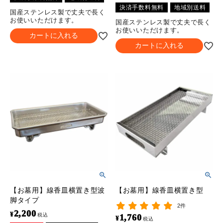
決済手数料無料
地域別送料
国産ステンレス製で丈夫で長く
お使いいただけます。
国産ステンレス製で丈夫で長く
お使いいただけます。
カートに入れる
カートに入れる
【お墓用】線香皿横置き型波
【お墓用】線香皿横置き型
脚タイプ
2件
2,200
¥
税込
1,760
¥
税込