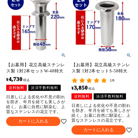
【お墓用】花立高級ステンレ
【お墓用】花立高級ステンレ
ス製 1対2本セットW-48特大
ス製 1対2本セットS-58特大
4,730
¥
税込
1件
3,850
送料無料
決済手数料無料
¥
税込
送料無料
決済手数料無料
日差しによる劣化や不意の割れ
を防ぎ、年月を経ても美しさが
日差しによる劣化や不意の割れ
続く。お墓に自然に馴染む、上
を防ぎ、年月を経ても美しさが
質なステンレスの花立です。
続く。お墓に自然に馴染む、上
質なステンレスの花立です。
カートに入れる
カートに入れる