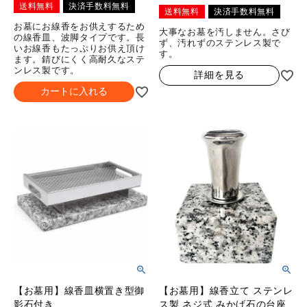
送料無料
決済手数料無料
送料無料
決済手数料無料
お墓にお線香をお供えするため
大事なお墓を汚しません。さび
の線香皿、波脚タイプです。長
ず、汚れずのステンレス製で
いお線香もたっぷりお供え頂け
す。
ます。錆びにくく高耐久なステ
ンレス製です。
詳細を見る
カートに入れる
【お墓用】線香皿横置き型御
【お墓用】線香立て ステンレ
影石付き
ス製 ネジ式 みかげ石の台座