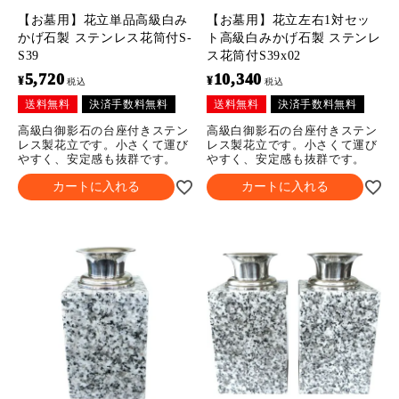
【お墓用】花立単品高級白み
【お墓用】花立左右1対セッ
かげ石製 ステンレス花筒付S-
ト高級白みかげ石製 ステンレ
S39
ス花筒付S39x02
5,720
10,340
¥
¥
税込
税込
送料無料
決済手数料無料
送料無料
決済手数料無料
高級白御影石の台座付きステン
高級白御影石の台座付きステン
レス製花立です。小さくて運び
レス製花立です。小さくて運び
やすく、安定感も抜群です。
やすく、安定感も抜群です。
カートに入れる
カートに入れる