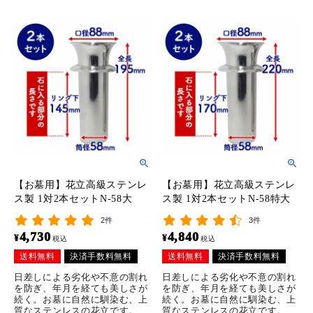
【お墓用】花立高級ステンレ
【お墓用】花立高級ステンレ
ス製 1対2本セットN-58大
ス製 1対2本セットN-58特大
2件
3件
4,730
4,840
¥
¥
税込
税込
送料無料
決済手数料無料
送料無料
決済手数料無料
日差しによる劣化や不意の割れ
日差しによる劣化や不意の割れ
を防ぎ、年月を経ても美しさが
を防ぎ、年月を経ても美しさが
続く。お墓に自然に馴染む、上
続く。お墓に自然に馴染む、上
質なステンレスの花立です。
質なステンレスの花立です。