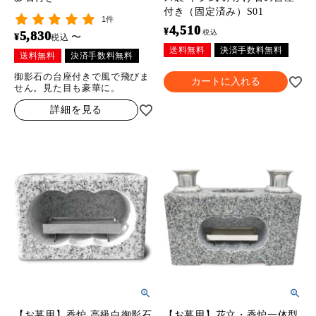
付き（固定済み）S01
1件
4,510
¥
税込
5,830
¥
〜
税込
送料無料
決済手数料無料
送料無料
決済手数料無料
御影石の台座付きで風で飛びま
カートに入れる
せん。見た目も豪華に。
詳細を見る
【お墓用】香炉 高級白御影石
【お墓用】花立・香炉一体型