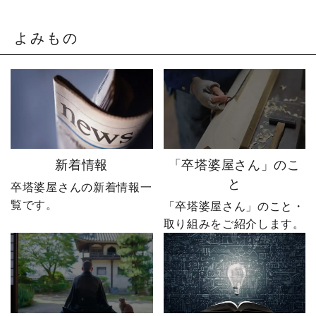
やじ社長を襲いました。
「もうネットで売るしか
そこから、本気モードが
ない。」 そう決意したも
発動します。 来る日も来
のの、社員も同業者も、
よみもの
る日も改善を重ね続けた
そしてやじ社長自身も
先に待っていたのは、誰
「無理だろう」と思って
も予想しなかった結果で
いたそうです。 それで
した。 無謀だと笑われた
も、ダメ元で始めた初め
婿社長の逆転劇、ついに
てのネットショップ運
完結です。 あなたなら、
営。 見よう見まねで作っ
人生で一番大きな挑戦は
たサイトに待っていたの
何ですか？ぜひコメント
は、想像以上の結果でし
新着情報
「卒塔婆屋さん」のこ
で教えてください！ 「い
た。 そして、その後やじ
と
卒塔婆屋さんの新着情報一
いね」「保存」「フォロ
社長の運命を大きく変え
覧です。
ー」も励みになります。
る出来事が起こります。
「卒塔婆屋さん」のこと・
ーーーーーーーーーーー
続きは第4話「逆転編」。
取り組みをご紹介します。
ーーーーーー 創業明治15
ぜひ最後までご覧いただ
年｜卒塔婆専門メーカー
き、感想をコメントで教
東京・日の出町を拠点
えてください！ 「いい
に、全国6,000以上のお寺
ね」「保存」「フォロ
とお取引する、 お寺のこ
ー」も励みになります。
とを知り尽くした“卒塔婆
ーーーーーーーーーーー