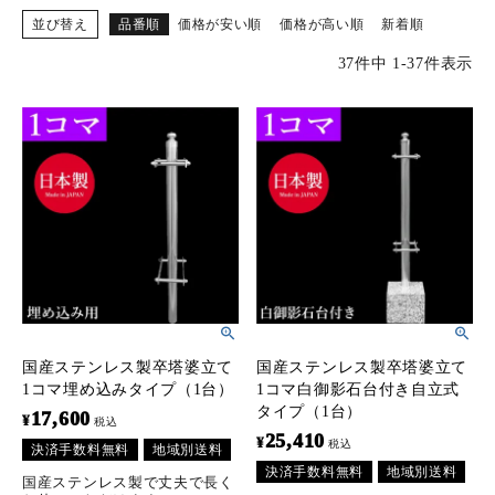
並び替え
品番順
価格が安い順
価格が高い順
新着順
37
件中
1
-
37
件表示
国産ステンレス製卒塔婆立て
国産ステンレス製卒塔婆立て
1コマ埋め込みタイプ（1台）
1コマ白御影石台付き自立式
タイプ（1台）
17,600
¥
税込
25,410
¥
税込
決済手数料無料
地域別送料
決済手数料無料
地域別送料
国産ステンレス製で丈夫で長く