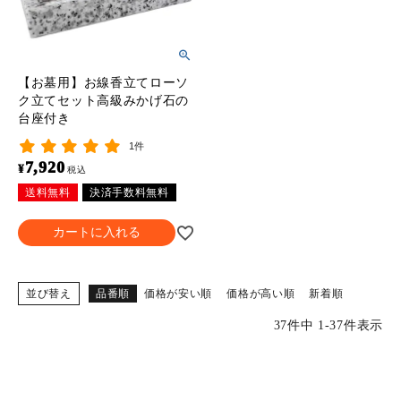
【お墓用】お線香立てローソ
ク立てセット高級みかげ石の
台座付き
1件
7,920
¥
税込
送料無料
決済手数料無料
カートに入れる
並び替え
品番順
価格が安い順
価格が高い順
新着順
37
件中
1
-
37
件表示