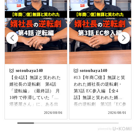
sotoubaya140
sotoubaya140
【全4話】無謀と笑われた
#13【年商◯億】無謀と笑
婿社長の逆転劇 第4話
われた婿社長の逆転劇・
「逆転編」（最終話） 月
第3話 EC参入編 【全4
10件で停滞していた「卒
話】無謀と笑われた婿社
塔婆屋さん」に、ある出
長の逆転劇 第3話「EC参
来事が起こります。▶
入編」 飛び込み営業でも
2026/08/06
2026/08/01
@sotoubaya140 「このま
成果ゼロ。追い詰められ
まじゃまずい。」 そう痛
たやじ社長が下した決断
感させられる出来事が、
とは。▶ @sotoubaya140