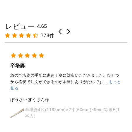
レビュー
4.65
778件
経木塔婆・水塔婆五輪型１尺
(303mm)×62mm×0.4mm(200...
もっと見る
はじめて注文しました。
メールと電話で内容照会しました
が、どちらも丁寧に対応していただきました。製品の
...
もっ
と見る
osyoh様
経木塔婆・水塔婆五輪型１尺
(303mm)×62mm×0.4mm(200枚入)