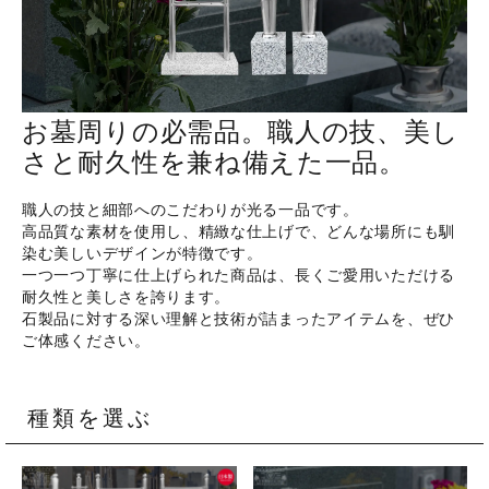
ホーム
お墓周りの必需品。職人の技、美し
商品から探す
さと耐久性を兼ね備えた一品。
特集
職人の技と細部へのこだわりが光る一品です。
高品質な素材を使用し、精緻な仕上げで、どんな場所にも馴
染む美しいデザインが特徴です。
会員メニュー
一つ一つ丁寧に仕上げられた商品は、長くご愛用いただける
耐久性と美しさを誇ります。
石製品に対する深い理解と技術が詰まったアイテムを、ぜひ
ご利用ガイド
ご体感ください。
お問い合わせ
種類を選ぶ
よみもの