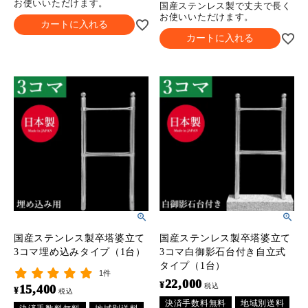
お使いいただけます。
国産ステンレス製で丈夫で長く
お使いいただけます。
カートに入れる
カートに入れる
国産ステンレス製卒塔婆立て
国産ステンレス製卒塔婆立て
3コマ埋め込みタイプ（1台）
3コマ白御影石台付き自立式
タイプ（1台）
1件
22,000
¥
税込
15,400
¥
税込
決済手数料無料
地域別送料