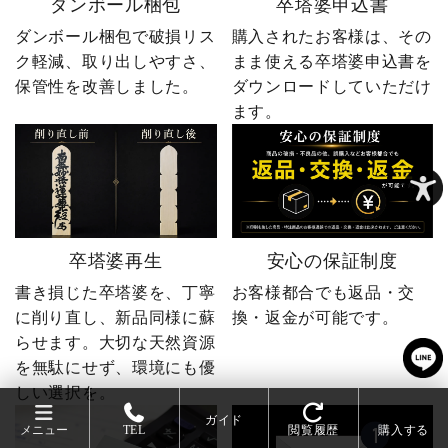
ダンボール梱包
卒塔婆申込書
ダンボール梱包で破損リス
購入されたお客様は、その
ク軽減、取り出しやすさ、
まま使える卒塔婆申込書を
保管性を改善しました。
ダウンロードしていただけ
ます。
卒塔婆再生
安心の保証制度
書き損じた卒塔婆を、丁寧
お客様都合でも返品・交
に削り直し、新品同様に蘇
換・返金が可能です。
らせます。大切な天然資源
を無駄にせず、環境にも優
しい選択を。
ガイド
メニュー
TEL
閲覧履歴
購入する