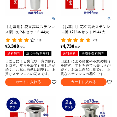
【お墓用】花立高級ステンレ
【お墓用】花立高級ステンレ
ス製 1対2本セットS-44大
ス製 1対2本セットW-44大
1件
2件
3,300
4,730
¥
¥
税込
税込
送料無料
決済手数料無料
送料無料
決済手数料無料
日差しによる劣化や不意の割れ
日差しによる劣化や不意の割れ
を防ぎ、年月を経ても美しさが
を防ぎ、年月を経ても美しさが
続く。お墓に自然に馴染む、上
続く。お墓に自然に馴染む、上
質なステンレスの花立です。
質なステンレスの花立です。
カートに入れる
カートに入れる