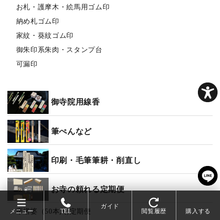
お札・護摩木・絵馬用ゴム印
納め札ゴム印
家紋・葵紋ゴム印
御朱印系朱肉・スタンプ台
可漏印
御寺院用線香
筆ぺんなど
印刷・毛筆筆耕・削直し
お寺の頼れる定期便
ガイド
メニュー
TEL
閲覧履歴
購入する
卒塔婆（50本入)定期便