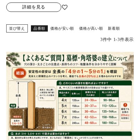
詳細を見る
並び替え
品番順
価格が安い順
価格が高い順
新着順
3
件中
1
-
3
件表示