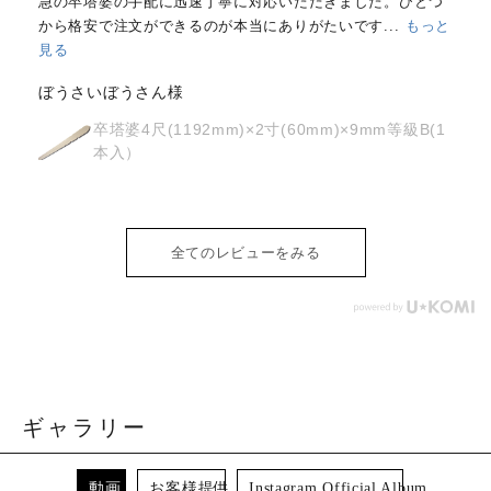
はじめて注文しました。
メールと電話で内容照会しました
が、どちらも丁寧に対応していただきました。製品の
...
もっ
と見る
osyoh様
経木塔婆・水塔婆五輪型１尺
(303mm)×62mm×0.4mm(200枚入)
全てのレビューをみる
ギャラリー
動画
お客様提供
Instagram Official Album