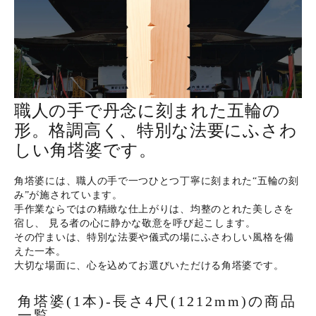
ホーム
商品から探す
職人の手で丹念に刻まれた五輪の
形。格調高く、特別な法要にふさわ
特集
しい角塔婆です。
会員メニュー
角塔婆には、職人の手で一つひとつ丁寧に刻まれた“五輪の刻
み”が施されています。
ご利用ガイド
手作業ならではの精緻な仕上がりは、均整のとれた美しさを
宿し、 見る者の心に静かな敬意を呼び起こします。
その佇まいは、特別な法要や儀式の場にふさわしい風格を備
お問い合わせ
えた一本。
大切な場面に、心を込めてお選びいただける角塔婆です。
よみもの
角塔婆(1本)-長さ4尺(1212mm)の商品
一覧