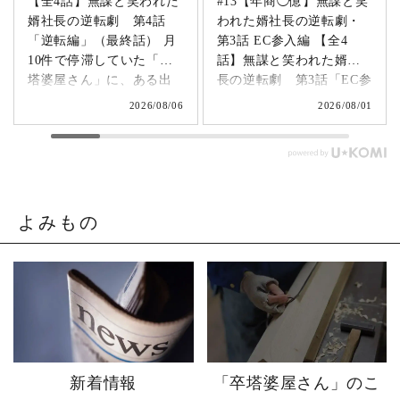
【全4話】無謀と笑われた
#13【年商◯億】無謀と笑
婿社長の逆転劇 第4話
われた婿社長の逆転劇・
「逆転編」（最終話） 月
第3話 EC参入編 【全4
10件で停滞していた「卒
話】無謀と笑われた婿社
塔婆屋さん」に、ある出
長の逆転劇 第3話「EC参
来事が起こります。▶
入編」 飛び込み営業でも
2026/08/06
2026/08/01
@sotoubaya140 「このま
成果ゼロ。追い詰められ
まじゃまずい。」 そう痛
たやじ社長が下した決断
感させられる出来事が、
とは。▶ @sotoubaya140
やじ社長を襲いました。
「もうネットで売るしか
そこから、本気モードが
ない。」 そう決意したも
発動します。 来る日も来
のの、社員も同業者も、
よみもの
る日も改善を重ね続けた
そしてやじ社長自身も
先に待っていたのは、誰
「無理だろう」と思って
も予想しなかった結果で
いたそうです。 それで
した。 無謀だと笑われた
も、ダメ元で始めた初め
婿社長の逆転劇、ついに
てのネットショップ運
完結です。 あなたなら、
営。 見よう見まねで作っ
人生で一番大きな挑戦は
たサイトに待っていたの
何ですか？ぜひコメント
は、想像以上の結果でし
新着情報
「卒塔婆屋さん」のこ
で教えてください！ 「い
た。 そして、その後やじ