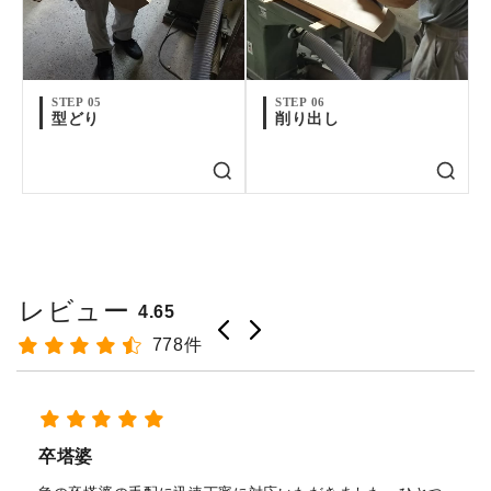
STEP 05
STEP 06
型どり
削り出し
レビュー
4.65
778件
経木塔婆・水塔婆五輪型１尺
(303mm)×62mm×0.4mm(200...
もっと見る