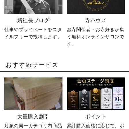
@sotoubaya140 ご相談は
DM・公式LINEからお気
軽にどうぞ📩 #やじ社長 #
婿社長ブログ
寺ハウス
卒塔婆 #卒塔婆屋さん #日
の出町 婿社長
仕事やプライベートをスタ
お寺関係者・お寺好きが集
イルフリーで投稿します。
う無料オンラインサロンで
す。
おすすめサービス
大量購入割引
ポイント
対象の同一カテゴリ内商品
累計購入価格に応じて、ポ