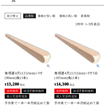
ご購入履歴・再注文
プライバシーポリシー
並び替え
品番順
価格が安い順
価格が高い順
新着順
3
件中
1
-
3
件表示
特定商取引法について
お問い合わせ
角塔婆4尺(1212mm)×3寸
角塔婆4尺(1212mm)×3寸5分
(90mm)角(1本)
(105mm)角(1本)
13,200
14,300
¥
¥
税込
税込
送料無料
決済手数料無料
送料無料
決済手数料無料
個人宅送料追加
個人宅送料追加
手作業で一本一本丹精込めて製
手作業で一本一本丹精込めて製