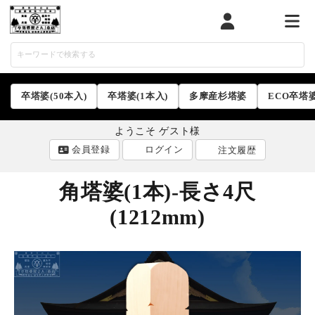
マイページ
カート
メニ
卒塔婆(50本入)
卒塔婆(1本入)
多摩産杉塔婆
ECO卒塔
ようこそ ゲスト様
会員登録
ログイン
注文履歴
角塔婆(1本)-長さ4尺
(1212mm)
ACCOUNT MENU
ようこそ ゲスト 様
ログイン
会員登録