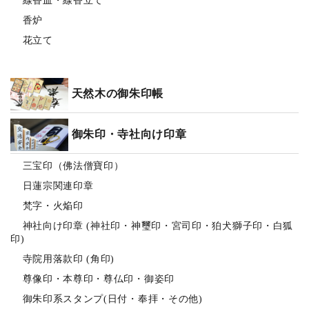
線香皿・線香立て
香炉
花立て
天然木の御朱印帳
御朱印・寺社向け印章
三宝印（佛法僧寶印）
日蓮宗関連印章
梵字・火焔印
神社向け印章 (神社印・神璽印・宮司印・狛犬獅子印・白狐
印)
寺院用落款印 (角印)
尊像印・本尊印・尊仏印・御姿印
御朱印系スタンプ(日付・奉拝・その他)