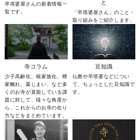
と
卒塔婆屋さんの新着情報一
いね」「保存」「フォロ
社長の運命を大きく変え
覧です。
ー」も励みになります。
る出来事が起こります。
「卒塔婆屋さん」のこと・
ーーーーーーーーーーー
続きは第4話「逆転編」。
取り組みをご紹介します。
ーーーーーー 創業明治15
ぜひ最後までご覧いただ
年｜卒塔婆専門メーカー
き、感想をコメントで教
東京・日の出町を拠点
えてください！ 「いい
に、全国6,000以上のお寺
ね」「保存」「フォロ
とお取引する、 お寺のこ
ー」も励みになります。
とを知り尽くした“卒塔婆
ーーーーーーーーーーー
寺コラム
豆知識
屋”です。 卒塔婆に関する
ーーーーーー 創業明治15
疑問をわかりやすく解説
年｜卒塔婆専門メーカー
少子高齢化、核家族化、檀
仏教や卒塔婆などについ
しながら、 住職・寺院向
東京・日の出町を拠点
家離れ、墓じまい、など多
て、ちょっとした豆知識で
けの有益な情報や やじ社
に、全国6,000以上のお寺
くのお寺が直面している課
す。
長の日常まで発信中！▶
とお取引する、 お寺のこ
題に対して、様々な角度か
@sotoubaya140 ご相談は
とを知り尽くした“卒塔婆
ら、これからのお寺の在り
DM・公式LINEからお気
屋”です。 卒塔婆に関する
軽にどうぞ📩 #やじ社長 #
疑問をわかりやすく解説
方などをまとめています。
卒塔婆 #卒塔婆屋さん #日
しながら、 住職・寺院向
の出町 婿社長
けの有益な情報や やじ社
長の日常まで発信中！▶