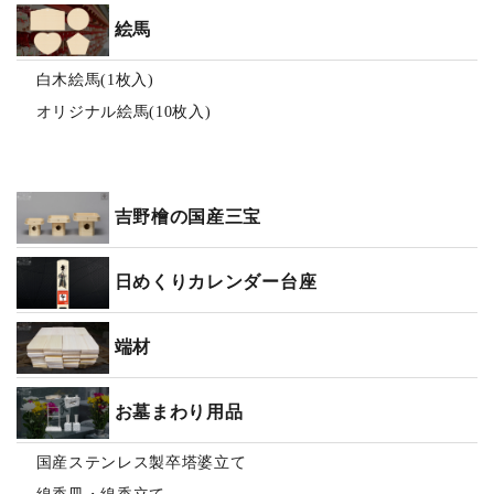
絵馬
白木絵馬(1枚入)
オリジナル絵馬(10枚入)
吉野檜の国産三宝
日めくりカレンダー台座
端材
お墓まわり用品
国産ステンレス製卒塔婆立て