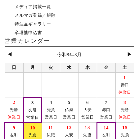
メディア掲載一覧
メルマガ登録／解除
特注品ギャラリー
卒塔婆申込書
営業カレンダー
◀
▶
令和8年8月
日
月
火
水
木
金
土
1
赤口
休業日
2
4
5
6
7
8
3
先勝
先負
仏滅
大安
赤口
先勝
友引
休業日
営業日
営業日
営業日
営業日
休業日
営業日
11
12
13
15
9
10
14
仏滅
大安
先勝
先負
友引
先負
友引