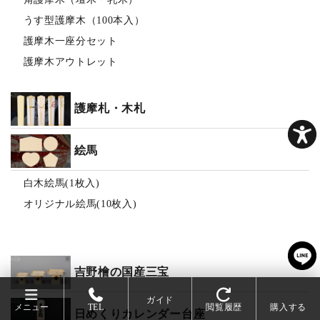
うす型護摩木（100本入）
護摩木一座分セット
護摩木アウトレット
護摩札・木札
絵馬
白木絵馬(1枚入)
オリジナル絵馬(10枚入)
吉野檜の国産三宝
ガイド
メニュー
TEL
閲覧履歴
購入する
日めくりカレンダー台座