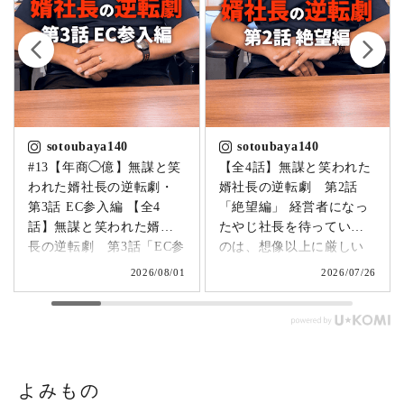
sotoubaya140
sotoubaya140
#13【年商◯億】無謀と笑
【全4話】無謀と笑われた
われた婿社長の逆転劇・
婿社長の逆転劇 第2話
第3話 EC参入編 【全4
「絶望編」 経営者になっ
話】無謀と笑われた婿社
たやじ社長を待っていた
長の逆転劇 第3話「EC参
のは、想像以上に厳しい
入編」 飛び込み営業でも
現実でした。▶
2026/08/01
2026/07/26
成果ゼロ。追い詰められ
@sotoubaya140 好奇心で
たやじ社長が下した決断
経営者になったものの、
とは。▶ @sotoubaya140
何をすればいいのか分か
「もうネットで売るしか
らない毎日。 さらに、当
ない。」 そう決意したも
時の卒塔婆業界は、お寺
のの、社員も同業者も、
の檀家離れや核家族化な
よみもの