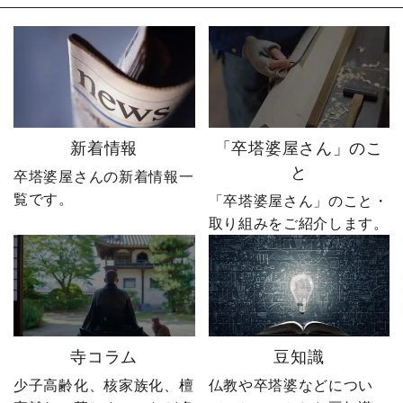
そしてやじ社長自身も
どの影響で、出荷本数が5
「無理だろう」と思って
年連続で減少していまし
いたそうです。 それで
た。 「このままではダメ
も、ダメ元で始めた初め
だ。」 そう思い、やじ社
てのネットショップ運
長はお寺への飛び込み営
営。 見よう見まねで作っ
業を始めます。 しかし、1
たサイトに待っていたの
か月続けても注文はゼ
は、想像以上の結果でし
ロ。 100年以上続く取引
新着情報
「卒塔婆屋さん」のこ
た。 そして、その後やじ
が当たり前の業界で、新
と
卒塔婆屋さんの新着情報一
社長の運命を大きく変え
参者が簡単に入り込める
覧です。
る出来事が起こります。
世界ではありませんでし
「卒塔婆屋さん」のこと・
続きは第4話「逆転編」。
た。 追い詰められたやじ
取り組みをご紹介します。
ぜひ最後までご覧いただ
社長は、この状況を変え
き、感想をコメントで教
るために、当時の業界で
えてください！ 「いい
は考えられないある決断
ね」「保存」「フォロ
をします。 その決断とは
ー」も励みになります。
──。 続きは第3話「EC参
ーーーーーーーーーーー
入編」。 ぜひ最後までご
寺コラム
豆知識
ーーーーーー 創業明治15
覧いただき、感想をコメ
年｜卒塔婆専門メーカー
ントで教えてください！
少子高齢化、核家族化、檀
仏教や卒塔婆などについ
東京・日の出町を拠点
「いいね」「保存」「フ