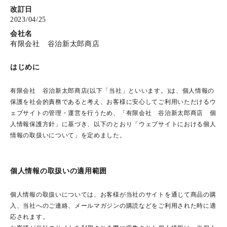
改訂日
2023/04/25
会社名
ホーム
有限会社 谷治新太郎商店
はじめに
商品から探す
有限会社 谷治新太郎商店(以下「当社」といいます。)は、個人情報の
特集
保護を社会的責務であると考え、お客様に安心してご利用いただけるウ
ェブサイトの管理・運営を行うため、「有限会社 谷治新太郎商店 個
会員メニュー
人情報保護方針」に基づき、以下のとおり「ウェブサイトにおける個人
情報の取扱いについて」を定めました。
ご利用ガイド
個人情報の取扱いの適用範囲
お問い合わせ
個人情報の取扱いについては、お客様が当社のサイトを通じて商品の購
よみもの
入、当社へのご連絡、メールマガジンの購読などをご利用された時に適
応されます。