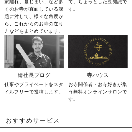
家離れ、墓じまい、など多
て、ちょっとした豆知識で
に、全国6,000以上のお寺
ォロー」も励みになりま
くのお寺が直面している課
す。
とお取引する、 お寺のこ
す。 ーーーーーーーーー
題に対して、様々な角度か
とを知り尽くした“卒塔婆
ーーーーーーーー 創業明
ら、これからのお寺の在り
屋”です。 卒塔婆に関する
治15年｜卒塔婆専門メー
疑問をわかりやすく解説
カー 東京・日の出町を拠
方などをまとめています。
しながら、 住職・寺院向
点に、全国6,000以上のお
けの有益な情報や やじ社
寺と取引する、 お寺のこ
長の日常まで発信中！▶
とを知り尽くした“卒塔婆
@sotoubaya140 ご相談は
屋”です。 卒塔婆に関する
DM・公式LINEからお気
疑問をわかりやすく解説
軽にどうぞ📩 #やじ社長 #
しながら、 住職・寺院向
婿社長ブログ
寺ハウス
卒塔婆 #卒塔婆屋さん #日
けの有益情報や やじ社長
の出町 婿社長
の日常まで発信中！▶
仕事やプライベートをスタ
お寺関係者・お寺好きが集
@sotoubaya140 ご相談は
イルフリーで投稿します。
う無料オンラインサロンで
DM・公式LINEからお気
す。
軽にどうぞ📩 #やじ社長 #
卒塔婆 #卒塔婆屋さん #日
の出町 #婿社長
おすすめサービス