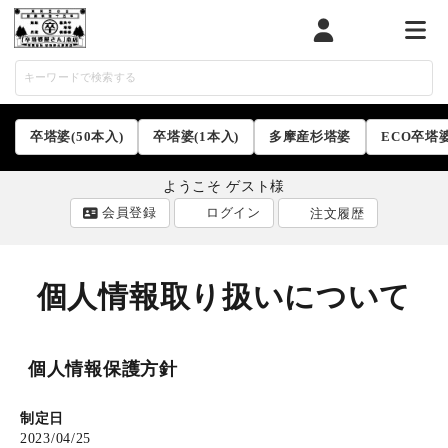
マイページ
カート
メニ
卒塔婆(50本入)
卒塔婆(1本入)
多摩産杉塔婆
ECO卒塔
ようこそ ゲスト様
会員登録
ログイン
注文履歴
個人情報取り扱いについて
ACCOUNT MENU
ようこそ ゲスト 様
個人情報保護方針
ログイン
会員登録
制定日
2023/04/25