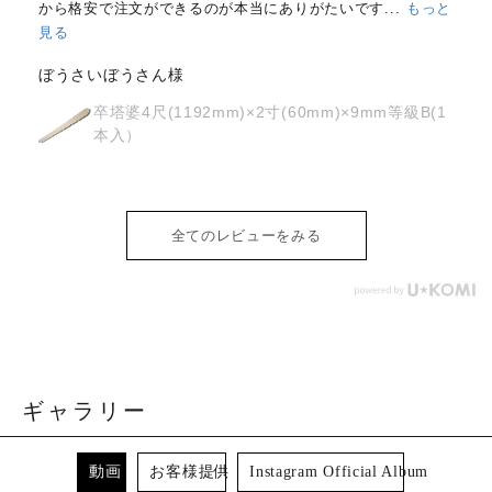
で注文ができるのが本当にありがたいです...
もっと
はじめて注文
が、どちらも
と見る
いぼうさん様
osyoh様
卒塔婆4尺(1192mm)×2寸(60mm)×9mm等級B(1
本入）
経木
(30
全てのレビューをみる
ギャラリー
動画
お客様提供
Instagram Official Album