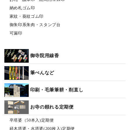
納め札ゴム印
家紋・葵紋ゴム印
御朱印系朱肉・スタンプ台
可漏印
御寺院用線香
筆ぺんなど
印刷・毛筆筆耕・削直し
お寺の頼れる定期便
卒塔婆（50本入)定期便
経木塔婆・水塔婆(200枚入)定期便