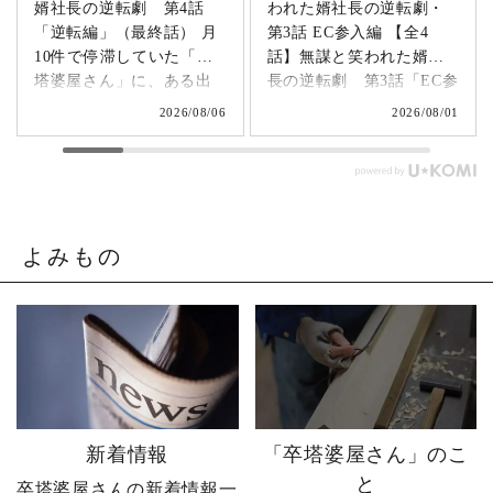
婿社長の逆転劇 第4話
われた婿社長の逆転劇・
「逆転編」（最終話） 月
第3話 EC参入編 【全4
10件で停滞していた「卒
話】無謀と笑われた婿社
塔婆屋さん」に、ある出
長の逆転劇 第3話「EC参
来事が起こります。▶
入編」 飛び込み営業でも
2026/08/06
2026/08/01
@sotoubaya140 「このま
成果ゼロ。追い詰められ
まじゃまずい。」 そう痛
たやじ社長が下した決断
感させられる出来事が、
とは。▶ @sotoubaya140
やじ社長を襲いました。
「もうネットで売るしか
そこから、本気モードが
ない。」 そう決意したも
発動します。 来る日も来
のの、社員も同業者も、
よみもの
る日も改善を重ね続けた
そしてやじ社長自身も
先に待っていたのは、誰
「無理だろう」と思って
も予想しなかった結果で
いたそうです。 それで
した。 無謀だと笑われた
も、ダメ元で始めた初め
婿社長の逆転劇、ついに
てのネットショップ運
完結です。 あなたなら、
営。 見よう見まねで作っ
人生で一番大きな挑戦は
たサイトに待っていたの
何ですか？ぜひコメント
は、想像以上の結果でし
新着情報
「卒塔婆屋さん」のこ
で教えてください！ 「い
た。 そして、その後やじ
と
卒塔婆屋さんの新着情報一
いね」「保存」「フォロ
社長の運命を大きく変え