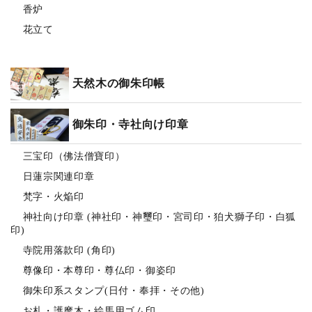
香炉
花立て
天然木の御朱印帳
御朱印・寺社向け印章
三宝印（佛法僧寶印）
日蓮宗関連印章
梵字・火焔印
神社向け印章 (神社印・神璽印・宮司印・狛犬獅子印・白狐
印)
寺院用落款印 (角印)
尊像印・本尊印・尊仏印・御姿印
御朱印系スタンプ(日付・奉拝・その他)
お札・護摩木・絵馬用ゴム印