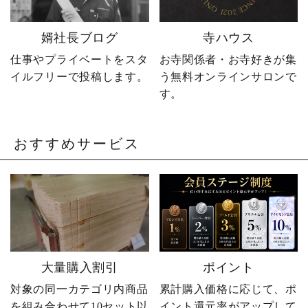
DM・公式LINEからお気
軽にどうぞ📩 #やじ社長 #
婿社長ブログ
寺ハウス
卒塔婆 #卒塔婆屋さん #日
の出町 婿社長
仕事やプライベートをスタ
お寺関係者・お寺好きが集
イルフリーで投稿します。
う無料オンラインサロンで
す。
おすすめサービス
大量購入割引
ポイント
対象の同一カテゴリ内商品
累計購入価格に応じて、ポ
を組み合わせて10セット以
イント還元率がアップして