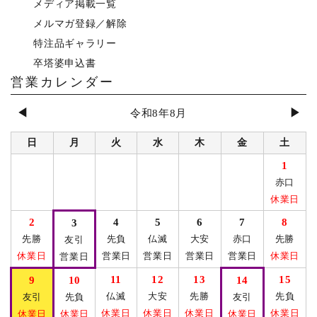
メディア掲載一覧
メルマガ登録／解除
特注品ギャラリー
卒塔婆申込書
営業カレンダー
◀
▶
令和8年8月
日
月
火
水
木
金
土
1
赤口
休業日
2
4
5
6
7
8
3
先勝
先負
仏滅
大安
赤口
先勝
友引
休業日
営業日
営業日
営業日
営業日
休業日
営業日
11
12
13
15
9
10
14
仏滅
大安
先勝
先負
友引
先負
友引
休業日
休業日
休業日
休業日
休業日
休業日
休業日