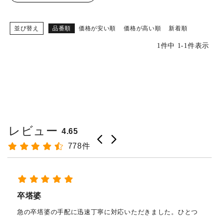
ご購入履歴・再注文
プライバシーポリシー
並び替え
品番順
価格が安い順
価格が高い順
新着順
1
件中
1
-
1
件表示
特定商取引法について
お問い合わせ
レビュー
4.65
778件
経木塔婆・
(303mm)×
婆の手配に迅速丁寧に対応いただきました。ひとつ