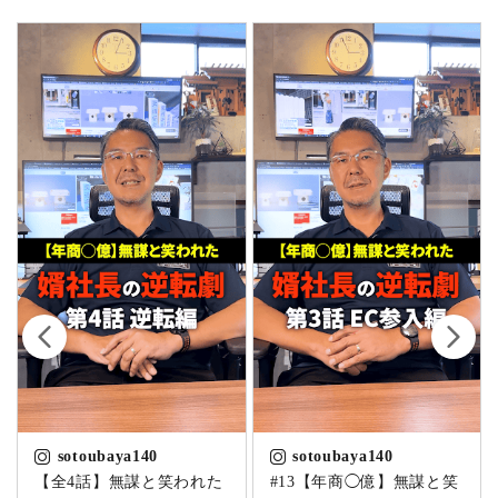
sotoubaya140
sotoubaya140
【全4話】無謀と笑われた
#13【年商◯億】無謀と笑