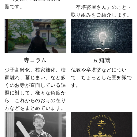
覧です。
ー」も励みになります。
る出来事が起こります。
「卒塔婆屋さん」のこと・
ーーーーーーーーーーー
続きは第4話「逆転編」。
取り組みをご紹介します。
ーーーーーー 創業明治15
ぜひ最後までご覧いただ
年｜卒塔婆専門メーカー
き、感想をコメントで教
東京・日の出町を拠点
えてください！ 「いい
に、全国6,000以上のお寺
ね」「保存」「フォロ
とお取引する、 お寺のこ
ー」も励みになります。
とを知り尽くした“卒塔婆
ーーーーーーーーーーー
寺コラム
豆知識
屋”です。 卒塔婆に関する
ーーーーーー 創業明治15
疑問をわかりやすく解説
年｜卒塔婆専門メーカー
少子高齢化、核家族化、檀
仏教や卒塔婆などについ
しながら、 住職・寺院向
東京・日の出町を拠点
家離れ、墓じまい、など多
て、ちょっとした豆知識で
けの有益な情報や やじ社
に、全国6,000以上のお寺
くのお寺が直面している課
す。
長の日常まで発信中！▶
とお取引する、 お寺のこ
題に対して、様々な角度か
@sotoubaya140 ご相談は
とを知り尽くした“卒塔婆
ら、これからのお寺の在り
DM・公式LINEからお気
屋”です。 卒塔婆に関する
軽にどうぞ📩 #やじ社長 #
疑問をわかりやすく解説
方などをまとめています。
卒塔婆 #卒塔婆屋さん #日
しながら、 住職・寺院向
の出町 婿社長
けの有益な情報や やじ社
長の日常まで発信中！▶
@sotoubaya140 ご相談は