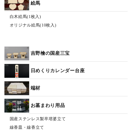
絵馬
白木絵馬(1枚入)
オリジナル絵馬(10枚入)
吉野檜の国産三宝
日めくりカレンダー台座
端材
お墓まわり用品
国産ステンレス製卒塔婆立て
線香皿・線香立て