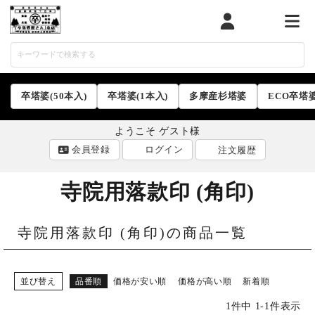
マイページ
カート
メニ
卒塔婆(50本入)
卒塔婆(1本入)
多摩産杉塔婆
ECO卒塔
ようこそ ゲスト様
会員登録
ログイン
注文履歴
寺院用落款印 (角印)
寺院用落款印 (角印)の商品一覧
ACCOUNT MENU
ようこそ ゲスト 様
並び替え
品番順
価格が安い順
価格が高い順
新着順
ログイン
会員登録
1
件中
1
-
1
件表示