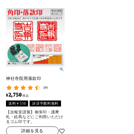
ホーム
商品から探す
特集
会員メニュー
神社寺院用落款印
ご利用ガイド
3件
2,750
¥
税込
お問い合わせ
送料￥550
決済手数料無料
【吉報堂謹製】御朱印・護摩
札・絵馬などにご利用いただけ
よみもの
るゴム印です。
詳細を見る