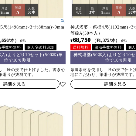
等級
等級
厚み
入数
長さ
幅
厚み
入数
A
A
9mm
50本
4尺
3寸
9mm
50
(1496mm)×3寸(88mm)×9mm
神式塔婆・祭標4尺(1192mm)×3寸
）
等級A(50本入）
68,750
,650/本）
¥
（¥1,375/本）
税込
税込
済手数料無料
個人宅送料追加
送料無料
決済手数料無料
個人
本入)よりどり10セット(500本)単
神式塔婆(50本入)よりどり10セッ
位で10％割引
位で10％割引
し、匠の技で仕上げました。書き心
厳選素材を使用し、匠の技で仕上
筆滑りが抜群です。
地にこだわり、筆滑りが抜群です
詳細を見る
詳細を見る