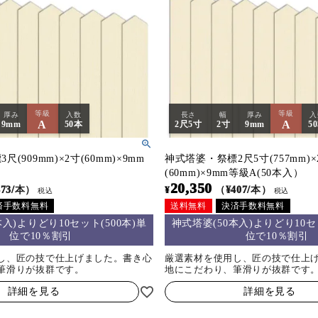
等級
等級
厚み
入数
長さ
幅
厚み
入
A
A
9mm
50本
2尺5寸
2寸
9mm
5
(909mm)×2寸(60mm)×9mm
神式塔婆・祭標2尺5寸(757mm)×
）
(60mm)×9mm等級A(50本入）
20,350
473/本）
¥
（¥407/本）
税込
税込
済手数料無料
送料無料
決済手数料無料
本入)よりどり10セット(500本)単
神式塔婆(50本入)よりどり10セッ
位で10％割引
位で10％割引
し、匠の技で仕上げました。書き心
厳選素材を使用し、匠の技で仕上
筆滑りが抜群です。
地にこだわり、筆滑りが抜群です
詳細を見る
詳細を見る