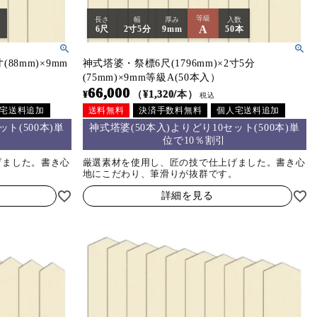
等級
長さ
幅
厚み
入数
A
本
6尺
2寸5分
9mm
50本
(88mm)×9mm
神式塔婆・祭標6尺(1796mm)×2寸5分
(75mm)×9mm等級A(50本入）
66,000
¥
（¥1,320/本）
税込
宅送料追加
送料無料
決済手数料無料
個人宅送料追加
ト(500本)単
神式塔婆(50本入)よりどり10セット(500本)単
位で10％割引
げました。書き心
厳選素材を使用し、匠の技で仕上げました。書き心
。
地にこだわり、筆滑りが抜群です。
詳細を見る