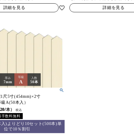
詳細を見る
詳細を見る
等級
厚み
入数
A
7mm
50本
尺5寸(454mm)×2寸
m等級A(50本入）
20/本）
税込
済手数料無料
本入)よりどり10セット(500本)単
位で10％割引