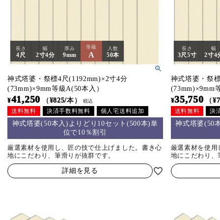
等級
長さ
幅
厚み
入数
長さ
幅
A
4尺
2寸4分
9mm
50本
3尺5寸
2寸4
神式塔婆・祭標4尺(1192mm)×2寸4分
神式塔婆・祭標3尺
(73mm)×9mm等級A(50本入）
(73mm)×9m
41,250
35,750
¥
（¥825/本）
¥
（¥
税込
送料無料
決済手数料無料
個人宅送料追加
送料無料
決
神式塔婆(50本入)よりどり10セット(500本)単
神式塔婆(50
位で10％割引
厳選素材を使用し、匠の技で仕上げました。書き心
厳選素材を使用
地にこだわり、筆滑りが抜群です。
地にこだわり、
詳細を見る