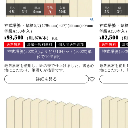
お問い合わせ
等級
長さ
幅
厚み
入数
長さ
幅
A
6尺
3寸
9mm
50本
5尺
3寸
神式塔婆・祭標6尺(1796mm)×3寸(88mm)×9mm
神式塔婆・祭標5尺
等級A(50本入）
等級A(50本入
93,500
82,500
¥
（¥1,870/本）
¥
（¥1
税込
送料無料
決済手数料無料
個人宅送料追加
送料無料
決
神式塔婆(50本入)よりどり10セット(500本)単
神式塔婆(50
位で10％割引
厳選素材を使用し、匠の技で仕上げました。書き心
厳選素材を使用
地にこだわり、筆滑りが抜群です。
地にこだわり、
詳細を見る