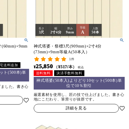
等級
長さ
幅
厚み
入数
A
本
3尺
2寸4分
9mm
50本
(60mm)×9mm
神式塔婆・祭標3尺(909mm)×2寸4分
(73mm)×9mm等級A(50本入）
1件
25,850
宅送料追加
¥
（¥517/本）
税込
ト(500本)単
送料無料
決済手数料無料
神式塔婆(50本入)よりどり10セット(500本)単
位で10％割引
げました。書き心
。
厳選素材を使用し、匠の技で仕上げました。書き心
地にこだわり、筆滑りが抜群です。
詳細を見る