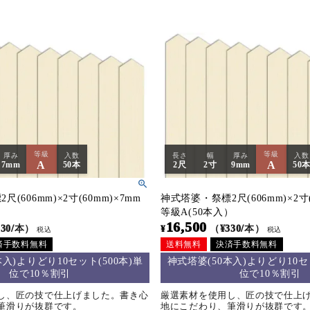
等級
等級
厚み
入数
長さ
幅
厚み
入数
A
A
7mm
50本
2尺
2寸
9mm
50
(606mm)×2寸(60mm)×7mm
神式塔婆・祭標2尺(606mm)×2寸(
）
等級A(50本入）
16,500
330/本）
¥
（¥330/本）
税込
税込
済手数料無料
送料無料
決済手数料無料
本入)よりどり10セット(500本)単
神式塔婆(50本入)よりどり10セッ
位で10％割引
位で10％割引
し、匠の技で仕上げました。書き心
厳選素材を使用し、匠の技で仕上
筆滑りが抜群です。
地にこだわり、筆滑りが抜群です