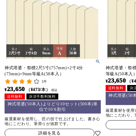
等級
長さ
幅
厚み
入数
長さ
幅
A
2尺5寸
2寸4分
9mm
50本
3尺
2寸
神式塔婆・祭標2尺5寸(757mm)×2寸4分
神式塔婆・祭標3尺
(73mm)×9mm等級A(50本入）
等級A(50本入
23,650
¥
（¥
1件
23,650
送料無料
決
¥
（¥473/本）
税込
神式塔婆(50
送料無料
決済手数料無料
神式塔婆(50本入)よりどり10セット(500本)単
位で10％割引
厳選素材を使用
地にこだわり、
厳選素材を使用し、匠の技で仕上げました。書き心
地にこだわり、筆滑りが抜群です。
詳細を見る