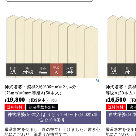
等級
長さ
幅
厚み
入数
長さ
幅
A
2尺
2寸4分
9mm
50本
2尺
2寸
神式塔婆・祭標2尺(606mm)×2寸4分
神式塔婆・祭標2尺
(73mm)×9mm等級A(50本入）
等級A(50本入
19,800
16,500
¥
（¥396/本）
¥
（¥
税込
送料無料
決済手数料無料
送料無料
決
神式塔婆(50本入)よりどり10セット(500本)単
神式塔婆(50
位で10％割引
厳選素材を使用し、匠の技で仕上げました。書き心
厳選素材を使用
地にこだわり、筆滑りが抜群です。
地にこだわり、