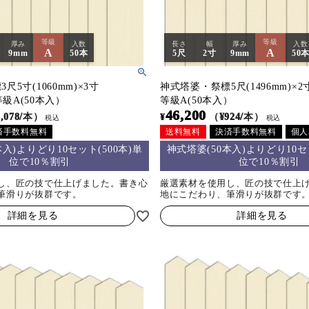
等級
等級
厚み
入数
長さ
幅
厚み
入数
A
A
9mm
50本
5尺
2寸
9mm
50
5寸(1060mm)×3寸
神式塔婆・祭標5尺(1496mm)×2寸
m等級A(50本入）
等級A(50本入）
46,200
,078/本）
¥
（¥924/本）
税込
税込
済手数料無料
送料無料
決済手数料無料
個人
本入)よりどり10セット(500本)単
神式塔婆(50本入)よりどり10セッ
位で10％割引
位で10％割引
し、匠の技で仕上げました。書き心
厳選素材を使用し、匠の技で仕上
筆滑りが抜群です。
地にこだわり、筆滑りが抜群です
詳細を見る
詳細を見る