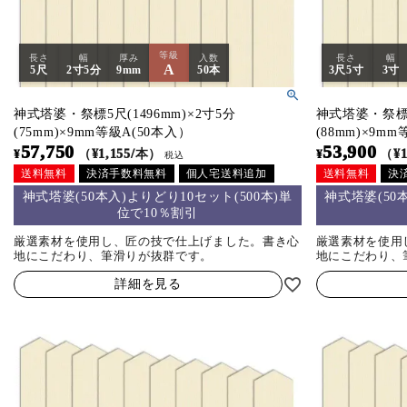
等級
長さ
幅
厚み
入数
長さ
幅
A
5尺
2寸5分
9mm
50本
3尺5寸
3寸
神式塔婆・祭標5尺(1496mm)×2寸5分
神式塔婆・祭標3尺
(75mm)×9mm等級A(50本入）
(88mm)×9m
57,750
53,900
¥
（¥1,155/本）
¥
（¥1
税込
送料無料
決済手数料無料
個人宅送料追加
送料無料
決
神式塔婆(50本入)よりどり10セット(500本)単
神式塔婆(50
位で10％割引
厳選素材を使用し、匠の技で仕上げました。書き心
厳選素材を使用
地にこだわり、筆滑りが抜群です。
地にこだわり、
詳細を見る