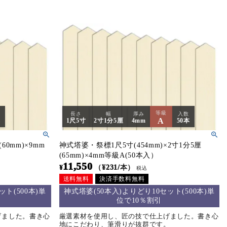
等級
長さ
幅
厚み
入数
A
本
1尺5寸
2寸1分5厘
4mm
50本
60mm)×9mm
神式塔婆・祭標1尺5寸(454mm)×2寸1分5厘
(65mm)×4mm等級A(50本入）
11,550
¥
（¥231/本）
税込
送料無料
決済手数料無料
ト(500本)単
神式塔婆(50本入)よりどり10セット(500本)単
位で10％割引
げました。書き心
厳選素材を使用し、匠の技で仕上げました。書き心
。
地にこだわり、筆滑りが抜群です。