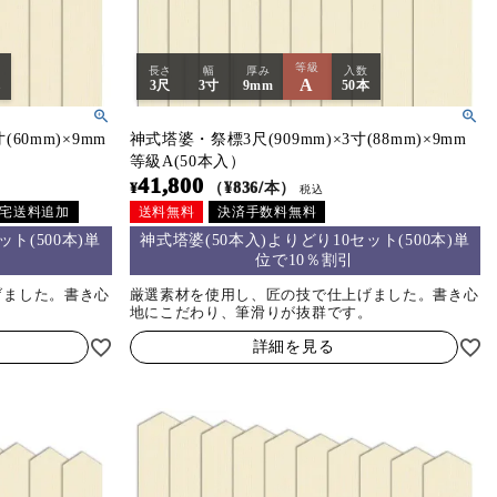
等級
長さ
幅
厚み
入数
A
本
3尺
3寸
9mm
50本
(60mm)×9mm
神式塔婆・祭標3尺(909mm)×3寸(88mm)×9mm
等級A(50本入）
41,800
¥
（¥836/本）
税込
宅送料追加
送料無料
決済手数料無料
ト(500本)単
神式塔婆(50本入)よりどり10セット(500本)単
位で10％割引
げました。書き心
厳選素材を使用し、匠の技で仕上げました。書き心
。
地にこだわり、筆滑りが抜群です。
詳細を見る