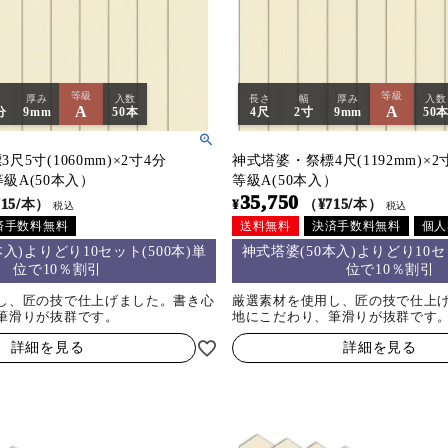
等級
等級
厚み
入数
長さ
幅
厚み
入数
A
A
分
9mm
50本
4尺
2寸
9mm
50
5寸(1060mm)×2寸4分
神式塔婆・祭標4尺(1192mm)×2寸
m等級A(50本入）
等級A(50本入）
35,750
715/本）
¥
（¥715/本）
税込
税込
済手数料無料
送料無料
決済手数料無料
個人
本入)よりどり10セット(500本)単
神式塔婆(50本入)よりどり10セッ
位で10％割引
位で10％割引
し、匠の技で仕上げました。書き心
厳選素材を使用し、匠の技で仕上
筆滑りが抜群です。
地にこだわり、筆滑りが抜群です
詳細を見る
詳細を見る