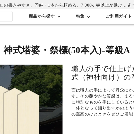
よ
書きやすさ。即納・1本から頼める、7,000ヶ寺以上が選ぶ卒塔婆専門店
商品から探す
特集
ご利用ガイド
神式塔婆・祭標(50本入)-等級A
職人の手で仕上げ
式（神社向け）の
面は職人の手によって丹念にか
す。その艶やかな質感は、まる
に特別なものを手にしていると
一体となって踊り出すかのよう
の至高のひとときをぜひご堪能