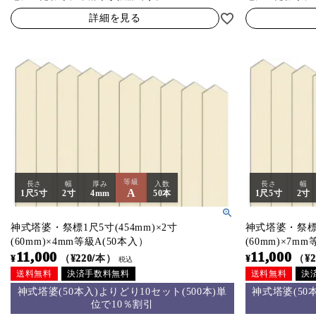
詳細を見る
等級
長さ
幅
厚み
入数
長さ
幅
A
1尺5寸
2寸
4mm
50本
1尺5寸
2寸
神式塔婆・祭標1尺5寸(454mm)×2寸
神式塔婆・祭標1
(60mm)×4mm等級A(50本入）
(60mm)×7m
11,000
11,000
¥
（¥220/本）
¥
（¥2
税込
送料無料
決済手数料無料
送料無料
決
神式塔婆(50本入)よりどり10セット(500本)単
神式塔婆(50
位で10％割引