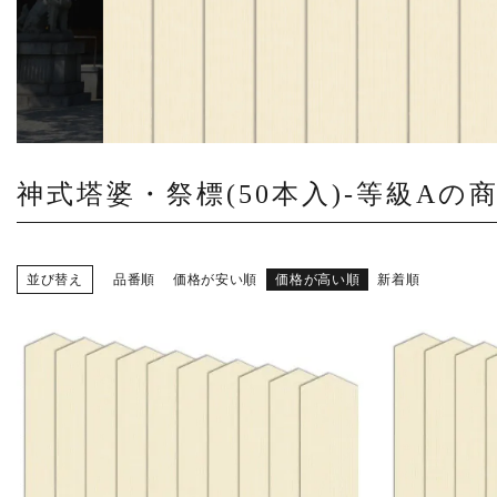
商品から探す
特集
会員メニュー
ご利用ガイド
神式塔婆・祭標(50本入)-等級Aの
お問い合わせ
並び替え
品番順
価格が安い順
価格が高い順
新着順
よみもの
ご購入履歴・再注文
プライバシーポリシー
特定商取引法について