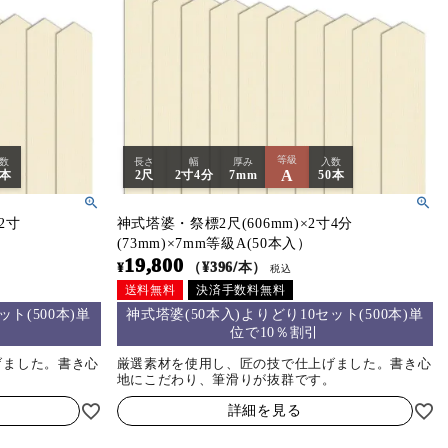
等級
数
長さ
幅
厚み
入数
A
0本
2尺
2寸4分
7mm
50本
2寸
神式塔婆・祭標2尺(606mm)×2寸4分
(73mm)×7mm等級A(50本入）
19,800
¥
（¥396/本）
税込
送料無料
決済手数料無料
ト(500本)単
神式塔婆(50本入)よりどり10セット(500本)単
位で10％割引
げました。書き心
厳選素材を使用し、匠の技で仕上げました。書き心
。
地にこだわり、筆滑りが抜群です。
詳細を見る