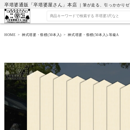
卒塔婆通販「卒塔婆屋さん」本店
｜筆が走る、引っかかりゼロの
HOME
神式塔婆・祭標(50本入)
神式塔婆・祭標(50本入)-等級A
ACCOUNT MENU
ようこそ ゲスト 様
ログイン
会員登録
ホーム