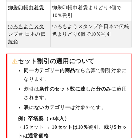
御朱印帳巾着袋
御朱印帳巾着袋よりどり3個で
10％割引
いろもようスタ
いろもようスタンプ台日本の伝統
ンプ台 日本の伝
色よりどり6個で10％割引
統色
セット割引の適用について
同一カテゴリー内商品
なら合算で割引対象に
なります。
割引は
条件のセット数に達した分のみ
に適用
されます。
表にないカテゴリー
は対象外です。
例）卒塔婆（50本入）
・15セット →
10セットは10％割引
、
残り5セッ
トは通常価格