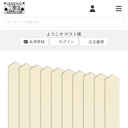
マイページ
カート
メニ
ようこそ ゲスト様
会員登録
ログイン
注文履歴
ACCOUNT MENU
ようこそ ゲスト 様
ログイン
会員登録