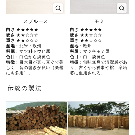
スプルース
モミ
白さ
★★★★★
白さ
★★★★★
硬さ
★★☆☆☆
硬さ
★★☆☆☆
重さ
★★☆☆☆
重さ
★★☆☆☆
産地
：北米・欧州
産地
：欧州
科属
：マツ科トウヒ属
科属
：マツ科モミ属
色目
：白色から淡黄色
色目
：白～淡黄色
特徴
：目木目が真っ直ぐで美
特徴
：無味無臭で清潔感があ
しく、音の響きが良い（楽器
り、古くから神事や棺、卒塔
にも多用）。
婆に重用される。
伝統の製法