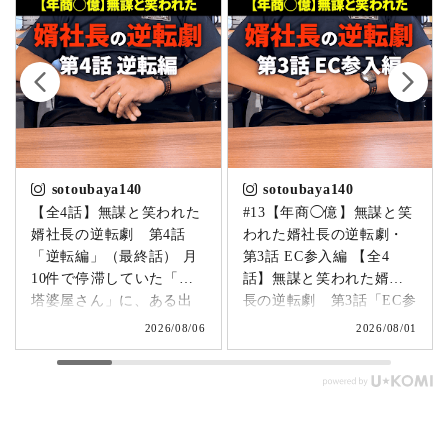
sotoubaya140
sotoubaya140
【全4話】無謀と笑われた
#13【年商◯億】無謀と笑
婿社長の逆転劇 第4話
われた婿社長の逆転劇・
「逆転編」（最終話） 月
第3話 EC参入編 【全4
10件で停滞していた「卒
話】無謀と笑われた婿社
塔婆屋さん」に、ある出
長の逆転劇 第3話「EC参
来事が起こります。▶
入編」 飛び込み営業でも
2026/08/06
2026/08/01
@sotoubaya140 「このま
成果ゼロ。追い詰められ
まじゃまずい。」 そう痛
たやじ社長が下した決断
感させられる出来事が、
とは。▶ @sotoubaya140
やじ社長を襲いました。
「もうネットで売るしか
そこから、本気モードが
ない。」 そう決意したも