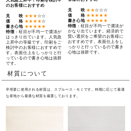
人気急上昇中！印刷を検討中
のお客様におすすめ
見 映
★★
☆☆☆
価 格
★★★★★
見 映
★★★
☆☆
書き心地
★★★★★
価 格
★★★★
☆
特徴
：柾目が不均一で濃淡が
書き心地
★★★★★
かなり出ています。経済的で
特徴
：柾目が不均一で濃淡が
賢い選択をご希望のお客様に
はっきり出ています。人気急
おすすめです。表面仕上をし
上昇中の等級です。印刷をご
っかりと行っているので書き
検討中のお客様におすすめで
心地は抜群です。
す。表面仕上をしっかりと行
っているので書き心地は抜群
です。
材質について
卒塔婆に使用される材質は、スプルース・モミです。時期に応じて最適
な産地から最適な材質を厳選しております。