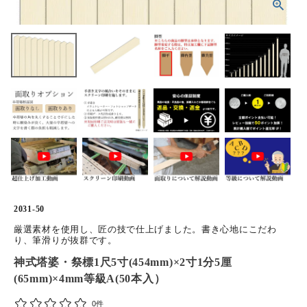
ホーム
商品から探す
特集
会員メニュー
ご利用ガイド
お問い合わせ
2031-50
よみもの
厳選素材を使用し、匠の技で仕上げました。書き心地にこだわ
り、筆滑りが抜群です。
神式塔婆・祭標1尺5寸(454mm)×2寸1分5厘
ご購入履歴・再注文
(65mm)×4mm等級A(50本入）
プライバシーポリシー
0件