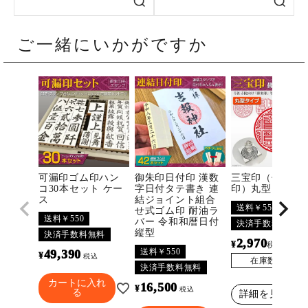
ご一緒にいかがですか
可漏印ゴム印ハン
御朱印日付印 漢数
三宝印（佛法僧
コ30本セット ケー
字日付タテ書き 連
印）丸型
ス
結ジョイント組合
送料￥550
せ式ゴム印 耐油ラ
送料￥550
バー 令和和暦日付
決済手数料無料
縦型
決済手数料無料
2,970
¥
〜
税込
送料￥550
49,390
¥
税込
在庫数
3296
決済手数料無料
カートに入れ
16,500
¥
税込
る
詳細を見る