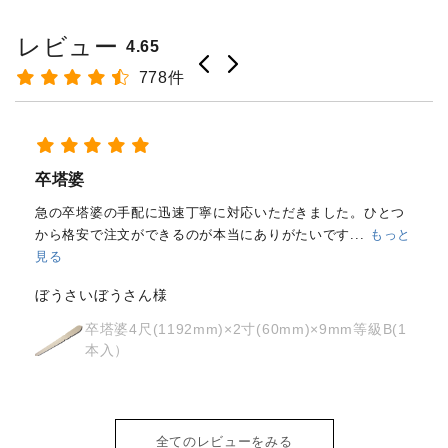
レビュー
4.65
778件
経木塔婆・水塔婆五輪型１尺
(303mm)×62mm×0.4mm(200...
もっと見る
はじめて注文しました。
メールと電話で内容照会しました
が、どちらも丁寧に対応していただきました。製品の
...
もっ
と見る
osyoh様
経木塔婆・水塔婆五輪型１尺
(303mm)×62mm×0.4mm(200枚入)
全てのレビューをみる