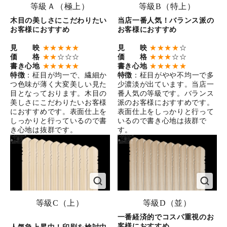
等級Ａ（極上）
等級B（特上）
木目の美しさにこだわりたい
当店一番人気！バランス派の
お客様におすすめ
お客様におすすめ
見 映
★★★★★
見 映
★★★★
☆
価 格
★★
☆☆☆
価 格
★★★
☆☆
書き心地
★★★★★
書き心地
★★★★★
特徴
：柾目が均一で、繊細か
特徴
：柾目がやや不均一で多
つ色味が薄く大変美しい見た
少濃淡が出ています。当店一
目となっております。木目の
番人気の等級です。バランス
美しさにこだわりたいお客様
派のお客様におすすめです。
におすすめです。表面仕上を
表面仕上をしっかりと行って
しっかりと行っているので書
いるので書き心地は抜群で
き心地は抜群です。
す。
等級C（上）
等級D（並）
一番経済的でコスパ重視のお
客様におすすめ