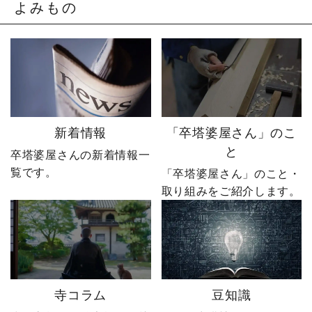
発動します。 来る日も来
のの、社員も同業者も、
よみもの
る日も改善を重ね続けた
そしてやじ社長自身も
先に待っていたのは、誰
「無理だろう」と思って
も予想しなかった結果で
いたそうです。 それで
した。 無謀だと笑われた
も、ダメ元で始めた初め
婿社長の逆転劇、ついに
てのネットショップ運
完結です。 あなたなら、
営。 見よう見まねで作っ
人生で一番大きな挑戦は
たサイトに待っていたの
何ですか？ぜひコメント
は、想像以上の結果でし
新着情報
「卒塔婆屋さん」のこ
で教えてください！ 「い
た。 そして、その後やじ
と
卒塔婆屋さんの新着情報一
いね」「保存」「フォロ
社長の運命を大きく変え
覧です。
ー」も励みになります。
る出来事が起こります。
「卒塔婆屋さん」のこと・
ーーーーーーーーーーー
続きは第4話「逆転編」。
取り組みをご紹介します。
ーーーーーー 創業明治15
ぜひ最後までご覧いただ
年｜卒塔婆専門メーカー
き、感想をコメントで教
東京・日の出町を拠点
えてください！ 「いい
に、全国6,000以上のお寺
ね」「保存」「フォロ
とお取引する、 お寺のこ
ー」も励みになります。
とを知り尽くした“卒塔婆
ーーーーーーーーーーー
寺コラム
豆知識
屋”です。 卒塔婆に関する
ーーーーーー 創業明治15
疑問をわかりやすく解説
年｜卒塔婆専門メーカー