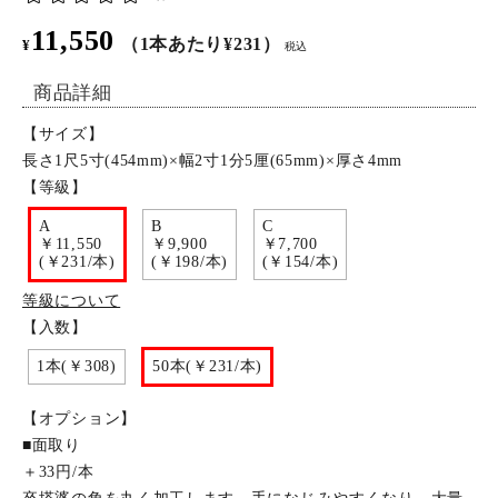
11,550
特定商取引法について
（1本あたり¥231）
¥
税込
商品詳細
お問い合わせ
【サイズ】
長さ1尺5寸(454mm)×幅2寸1分5厘(65mm)×厚さ4mm
【等級】
A
B
C
￥11,550
￥9,900
￥7,700
(￥231/本)
(￥198/本)
(￥154/本)
等級について
【入数】
1本(￥308)
50本(￥231/本)
【オプション】
■面取り
＋33円/本