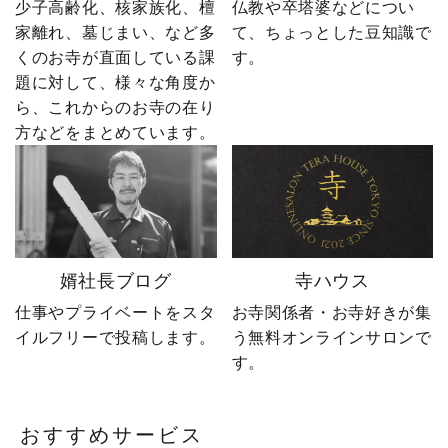
少子高齢化、核家族化、檀
仏教や卒塔婆などについ
しながら、 住職・寺院向
東京・日の出町を拠点
家離れ、墓じまい、など多
て、ちょっとした豆知識で
けの有益な情報や やじ社
に、全国6,000以上のお寺
くのお寺が直面している課
す。
長の日常まで発信中！▶
とお取引する、 お寺のこ
題に対して、様々な角度か
@sotoubaya140 ご相談は
とを知り尽くした“卒塔婆
ら、これからのお寺の在り
DM・公式LINEからお気
屋”です。 卒塔婆に関する
軽にどうぞ📩 #やじ社長 #
疑問をわかりやすく解説
方などをまとめています。
卒塔婆 #卒塔婆屋さん #日
しながら、 住職・寺院向
の出町 婿社長
けの有益な情報や やじ社
長の日常まで発信中！▶
@sotoubaya140 ご相談は
DM・公式LINEからお気
軽にどうぞ📩 #やじ社長 #
婿社長ブログ
寺ハウス
卒塔婆 #卒塔婆屋さん #日
の出町 婿社長
仕事やプライベートをスタ
お寺関係者・お寺好きが集
イルフリーで投稿します。
う無料オンラインサロンで
す。
おすすめサービス