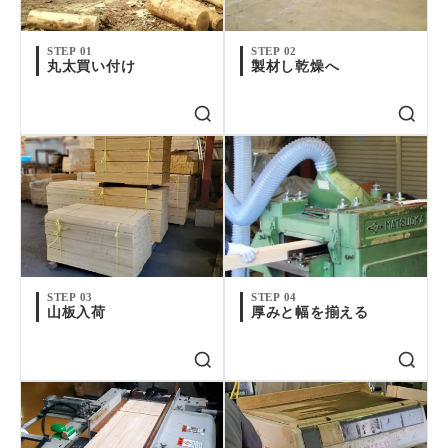
STEP 01
STEP 02
丸太買い付け
製材し乾燥へ
STEP 03
STEP 04
山板入荷
厚みと幅を揃える