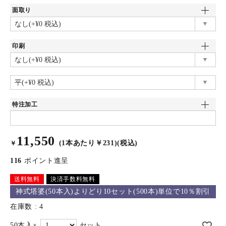
面取り
印刷
特注加工
11,550
(1本あたり￥231)(税込)
￥
116
ポイント進呈
送料無料
決済手数料無料
神式塔婆(50本入)よりどり10セット(500本)単位で10％割引
在庫数
4