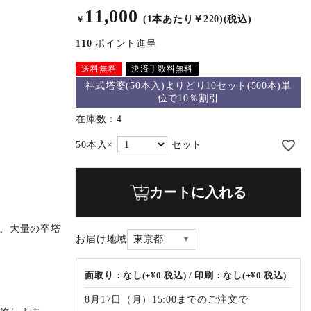
11,000
(1本あたり￥220)(税込)
￥
110
ポイント進呈
送料無料
決済手数料無料
神式塔婆(50本入)よりどり10セット(500本)単
位で10％割引
在庫数
4
カートに入れる
、大量の卒塔
お届け地域
東京都
面取り：なし(+¥0 税込) / 印刷：なし(+¥0 税込)
8月17日（月）15:00までのご注文で