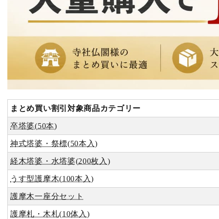
まとめ買い割引対象商品カテゴリー
卒塔婆(50本)
神式塔婆・祭標(50本入)
経木塔婆・水塔婆(200枚入)
うす型護摩木(100本入)
護摩木一座分セット
護摩札・木札(10体入)