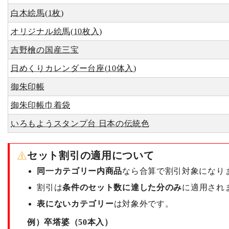
白木絵馬(1枚)
オリジナル絵馬(10枚入)
吉野檜の国産三宝
日めくりカレンダー台座(10体入)
御朱印帳
御朱印帳巾着袋
いろもようスタンプ台 日本の伝統色
セット割引の適用について
同一カテゴリー内商品
なら合算で割引対象になり
割引は
条件のセット数に達した分のみ
に適用され
表にないカテゴリー
は対象外です。
例）卒塔婆（50本入）