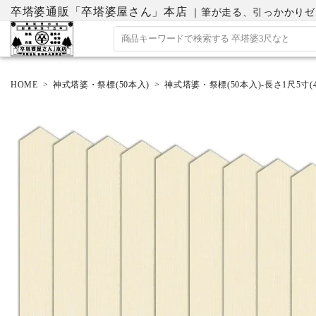
卒塔婆通販「卒塔婆屋さん」本店
｜筆が走る、引っかかりゼロの
HOME
神式塔婆・祭標(50本入)
神式塔婆・祭標(50本入)-長さ1尺5寸(4
ACCOUNT MENU
ようこそ ゲスト 様
ログイン
会員登録
ホーム