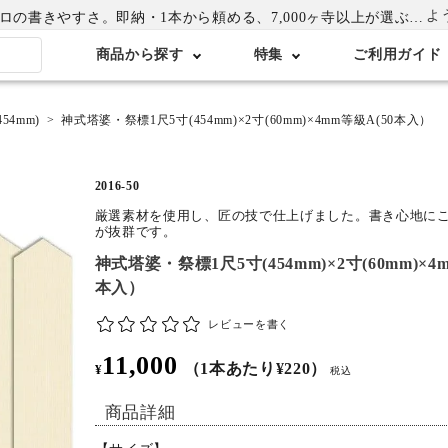
よ
書きやすさ。即納・1本から頼める、7,000ヶ寺以上が選ぶ卒塔婆専門店
商品から探す
特集
ご利用ガイド
54mm)
神式塔婆・祭標1尺5寸(454mm)×2寸(60mm)×4mm等級A(50本入）
2016-50
厳選素材を使用し、匠の技で仕上げました。書き心地に
が抜群です。
神式塔婆・祭標1尺5寸(454mm)×2寸(60mm)×4
本入）
レビューを書く
11,000
（1本あたり¥220）
¥
税込
商品詳細