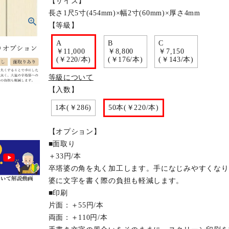
【サイズ】
長さ1尺5寸(454mm)×幅2寸(60mm)×厚さ4mm
【等級】
A
B
C
￥11,000
￥8,800
￥7,150
(￥220/本)
(￥176/本)
(￥143/本)
等級について
【入数】
1本(￥286)
50本(￥220/本)
【オプション】
■面取り
＋33円/本
卒塔婆の角を丸く加工します。手になじみやすくなり
婆に文字を書く際の負担も軽減します。
■印刷
片面：＋55円/本
両面：＋110円/本