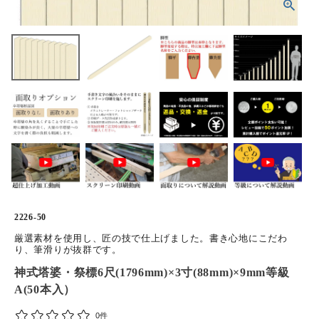
ホーム
商品から探す
特集
会員メニュー
ご利用ガイド
お問い合わせ
2226-50
よみもの
厳選素材を使用し、匠の技で仕上げました。書き心地にこだわ
り、筆滑りが抜群です。
神式塔婆・祭標6尺(1796mm)×3寸(88mm)×9mm等級
ご購入履歴・再注文
A(50本入）
プライバシーポリシー
0件