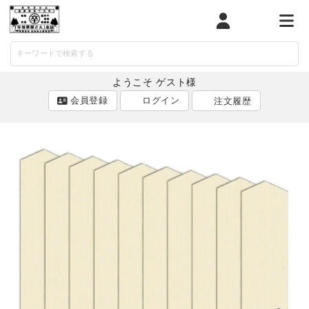
マイページ
カート
メニ
ようこそ ゲスト様
会員登録
ログイン
注文履歴
ACCOUNT MENU
ようこそ ゲスト 様
ログイン
会員登録