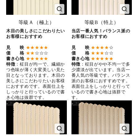
等級Ａ（極上）
等級B（特上）
木目の美しさにこだわりたい
当店一番人気！バランス派の
お客様におすすめ
お客様におすすめ
見 映
★★★★★
見 映
★★★★
☆
価 格
★★
☆☆☆
価 格
★★★
☆☆
書き心地
★★★★★
書き心地
★★★★★
特徴
：柾目が均一で、繊細か
特徴
：柾目がやや不均一で多
つ色味が薄く大変美しい見た
少濃淡が出ています。当店一
目となっております。木目の
番人気の等級です。バランス
美しさにこだわりたいお客様
派のお客様におすすめです。
におすすめです。表面仕上を
表面仕上をしっかりと行って
しっかりと行っているので書
いるので書き心地は抜群で
き心地は抜群です。
す。