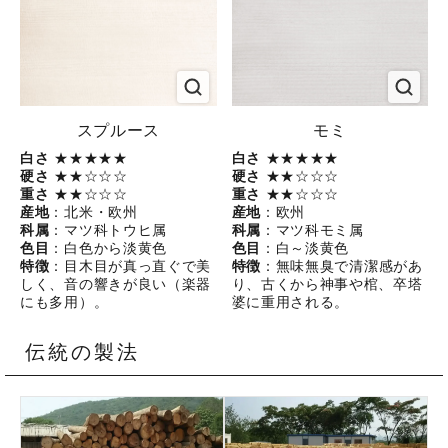
スプルース
モミ
白さ
★★★★★
白さ
★★★★★
硬さ
★★☆☆☆
硬さ
★★☆☆☆
重さ
★★☆☆☆
重さ
★★☆☆☆
産地
：北米・欧州
産地
：欧州
科属
：マツ科トウヒ属
科属
：マツ科モミ属
色目
：白色から淡黄色
色目
：白～淡黄色
特徴
：目木目が真っ直ぐで美
特徴
：無味無臭で清潔感があ
しく、音の響きが良い（楽器
り、古くから神事や棺、卒塔
にも多用）。
婆に重用される。
伝統の製法