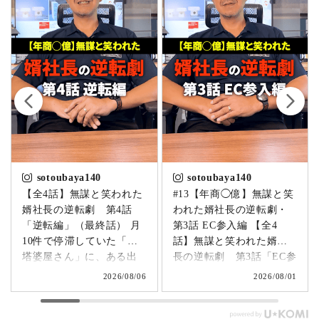
sotoubaya140
sotoubaya140
【全4話】無謀と笑われた
#13【年商◯億】無謀と笑
婿社長の逆転劇 第4話
われた婿社長の逆転劇・
「逆転編」（最終話） 月
第3話 EC参入編 【全4
10件で停滞していた「卒
話】無謀と笑われた婿社
塔婆屋さん」に、ある出
長の逆転劇 第3話「EC参
来事が起こります。▶
入編」 飛び込み営業でも
2026/08/06
2026/08/01
@sotoubaya140 「このま
成果ゼロ。追い詰められ
まじゃまずい。」 そう痛
たやじ社長が下した決断