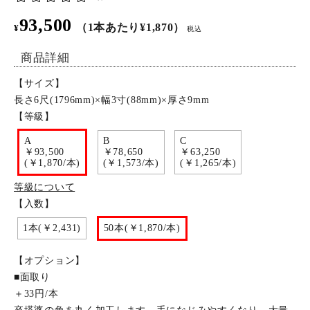
93,500
特定商取引法について
（1本あたり¥1,870）
¥
税込
商品詳細
お問い合わせ
【サイズ】
長さ6尺(1796mm)×幅3寸(88mm)×厚さ9mm
【等級】
A
B
C
￥93,500
￥78,650
￥63,250
(￥1,870/本)
(￥1,573/本)
(￥1,265/本)
等級について
【入数】
1本(￥2,431)
50本(￥1,870/本)
【オプション】
■面取り
＋33円/本