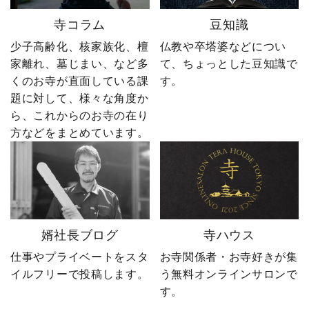
とを知り尽くした“卒塔婆
ーーーーーーーーーーー
寺コラム
豆知識
屋”です。 卒塔婆に関する
ーーーーーー 創業明治15
疑問をわかりやすく解説
年｜卒塔婆専門メーカー
少子高齢化、核家族化、檀
仏教や卒塔婆などについ
しながら、 住職・寺院向
東京・日の出町を拠点
家離れ、墓じまい、など多
て、ちょっとした豆知識で
けの有益な情報や やじ社
に、全国6,000以上のお寺
くのお寺が直面している課
す。
長の日常まで発信中！▶
とお取引する、 お寺のこ
題に対して、様々な角度か
@sotoubaya140 ご相談は
とを知り尽くした“卒塔婆
ら、これからのお寺の在り
DM・公式LINEからお気
屋”です。 卒塔婆に関する
軽にどうぞ📩 #やじ社長 #
疑問をわかりやすく解説
方などをまとめています。
卒塔婆 #卒塔婆屋さん #日
しながら、 住職・寺院向
の出町 婿社長
けの有益な情報や やじ社
長の日常まで発信中！▶
@sotoubaya140 ご相談は
DM・公式LINEからお気
軽にどうぞ📩 #やじ社長 #
婿社長ブログ
寺ハウス
卒塔婆 #卒塔婆屋さん #日
の出町 婿社長
仕事やプライベートをスタ
お寺関係者・お寺好きが集
イルフリーで投稿します。
う無料オンラインサロンで
す。