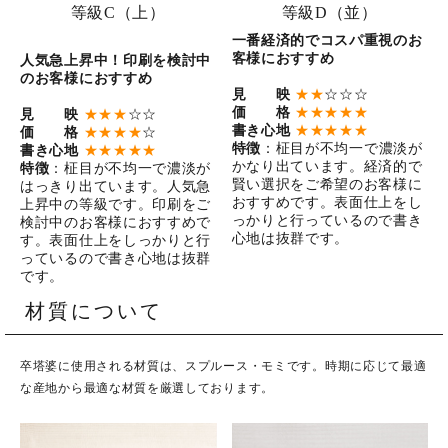
等級C（上）
等級D（並）
一番経済的でコスパ重視のお
客様におすすめ
人気急上昇中！印刷を検討中
のお客様におすすめ
見 映
★★
☆☆☆
価 格
★★★★★
見 映
★★★
☆☆
書き心地
★★★★★
価 格
★★★★
☆
特徴
：柾目が不均一で濃淡が
書き心地
★★★★★
かなり出ています。経済的で
特徴
：柾目が不均一で濃淡が
賢い選択をご希望のお客様に
はっきり出ています。人気急
おすすめです。表面仕上をし
上昇中の等級です。印刷をご
っかりと行っているので書き
検討中のお客様におすすめで
心地は抜群です。
す。表面仕上をしっかりと行
っているので書き心地は抜群
です。
材質について
卒塔婆に使用される材質は、スプルース・モミです。時期に応じて最適
な産地から最適な材質を厳選しております。