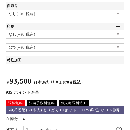
面取り
印刷
特注加工
93,500
(1本あたり￥1,870)(税込)
￥
935
ポイント進呈
送料無料
決済手数料無料
個人宅送料追加
神式塔婆(50本入)よりどり10セット(500本)単位で10％割引
在庫数
4