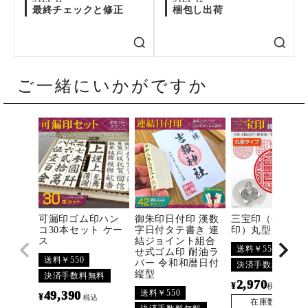
最終チェックと修正
梱包し出荷
ご一緒にいかがですか
可漏印ゴム印ハン
御朱印日付印 漢数
三宝印（佛法僧
コ30本セット ケー
字日付タテ書き 連
印）丸型
ス
結ジョイント組合
送料￥550
せ式ゴム印 耐油ラ
送料￥550
バー 令和和暦日付
決済手数料無料
縦型
決済手数料無料
2,970
¥
〜
税込
送料￥550
49,390
¥
税込
在庫数
3296