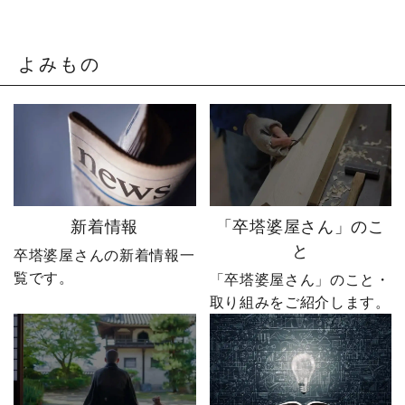
感させられる出来事が、
とは。▶ @sotoubaya140
やじ社長を襲いました。
「もうネットで売るしか
そこから、本気モードが
ない。」 そう決意したも
発動します。 来る日も来
のの、社員も同業者も、
よみもの
る日も改善を重ね続けた
そしてやじ社長自身も
先に待っていたのは、誰
「無理だろう」と思って
も予想しなかった結果で
いたそうです。 それで
した。 無謀だと笑われた
も、ダメ元で始めた初め
婿社長の逆転劇、ついに
てのネットショップ運
完結です。 あなたなら、
営。 見よう見まねで作っ
人生で一番大きな挑戦は
たサイトに待っていたの
何ですか？ぜひコメント
は、想像以上の結果でし
新着情報
「卒塔婆屋さん」のこ
で教えてください！ 「い
た。 そして、その後やじ
と
卒塔婆屋さんの新着情報一
いね」「保存」「フォロ
社長の運命を大きく変え
覧です。
ー」も励みになります。
る出来事が起こります。
「卒塔婆屋さん」のこと・
ーーーーーーーーーーー
続きは第4話「逆転編」。
取り組みをご紹介します。
ーーーーーー 創業明治15
ぜひ最後までご覧いただ
年｜卒塔婆専門メーカー
き、感想をコメントで教
東京・日の出町を拠点
えてください！ 「いい
に、全国6,000以上のお寺
ね」「保存」「フォロ
とお取引する、 お寺のこ
ー」も励みになります。