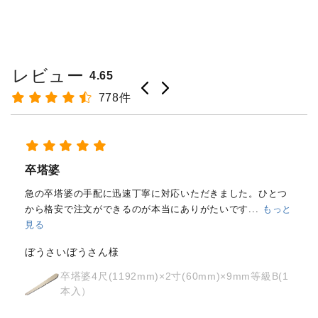
レビュー
4.65
778件
経木塔婆・水塔婆五輪型１尺
(303mm)×62mm×0.4mm(200...
もっと見る
はじめて注文しました。
メールと電話で内容照会しました
が、どちらも丁寧に対応していただきました。製品の
...
もっ
と見る
osyoh様
経木塔婆・水塔婆五輪型１尺
(303mm)×62mm×0.4mm(200枚入)