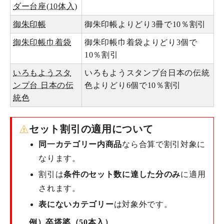
ダー台座(10体入)
御朱印帳
御朱印帳よりどり3冊で10％割引
御朱印帳巾着袋
御朱印帳巾着袋よりどり3個で
10％割引
いろもようスタ
いろもようスタンプ台日本の伝統
ンプ台 日本の伝
色よりどり6個で10％割引
統色
セット割引の適用について
同一カテゴリー内商品
なら合算で割引対象に
なります。
割引は
条件のセット数に達した分のみ
に適用
されます。
表にないカテゴリー
は対象外です。
例）卒塔婆（50本入）