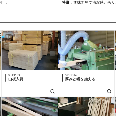
用）。
特徴
：無味無臭で清潔感があり
STEP 03
STEP 04
山板入荷
厚みと幅を揃える