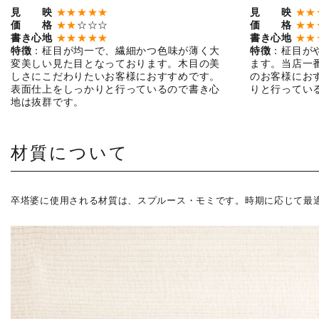
見 映
★★★★★
見 映
★★
価 格
★★
☆☆☆
価 格
★★
書き心地
★★★★★
書き心地
★★
特徴
：柾目が均一で、繊細かつ色味が薄く大
特徴
：柾目が
変美しい見た目となっております。木目の美
ます。当店一
しさにこだわりたいお客様におすすめです。
のお客様にお
表面仕上をしっかりと行っているので書き心
りと行ってい
地は抜群です。
材質について
卒塔婆に使用される材質は、スプルース・モミです。時期に応じて最