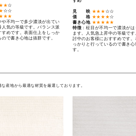
すめ
★★
☆
★
☆☆
見 映
★★★
☆☆
★★★
価 格
★★★★
☆
やや不均一で多少濃淡が出てい
書き心地
★★★★★
番人気の等級です。バランス派
特徴
：柾目が不均一で濃淡がは
すすめです。表面仕上をしっか
ます。人気急上昇中の等級です
るので書き心地は抜群です。
討中のお客様におすすめです。
っかりと行っているので書き心
す。
適な産地から最適な材質を厳選しております。