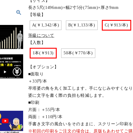
【サイズ】
長さ5尺(1496mm)×幅2寸5分(75mm)×厚さ9mm
【等級】
A(￥1,342/本)
B(￥1,133/本)
C(￥913/本)
等級について
【入数】
1本(￥913)
50本(￥770/本)
【オプション】
■面取り
＋33円/本
卒塔婆の角を丸く加工します。手になじみやすくなり
婆に文字を書く際の負担も軽減します。
■印刷
片面：＋55円/本
両面：＋110円/本
手書き文字の風合いをそのままに、スクリーン印刷を
※初回の印刷をご注文の場合は、原版もあわせてご購