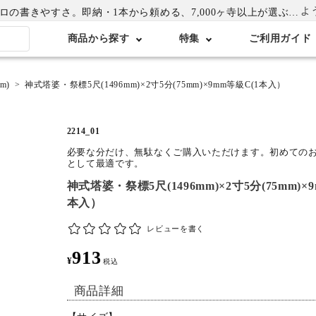
よ
書きやすさ。即納・1本から頼める、7,000ヶ寺以上が選ぶ卒塔婆専門店
商品から探す
特集
ご利用ガイド
m)
神式塔婆・祭標5尺(1496mm)×2寸5分(75mm)×9mm等級C(1本入）
2214_01
必要な分だけ、無駄なくご購入いただけます。初めての
として最適です。
神式塔婆・祭標5尺(1496mm)×2寸5分(75mm)×
本入）
レビューを書く
913
¥
税込
商品詳細