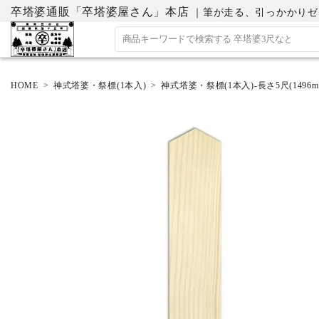
卒塔婆通販「卒塔婆屋さん」本店
｜筆が走る、引っかかりゼロの
HOME
神式塔婆・祭標(1本入)
神式塔婆・祭標(1本入)-長さ5尺(1496m
ACCOUNT MENU
ようこそ ゲスト 様
ログイン
会員登録
ホーム