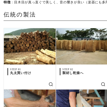
特徴
：目木目が真っ直ぐで美しく、音の響きが良い（楽器にも多
伝統の製法
STEP 01
STEP 02
丸太買い付け
製材し乾燥へ