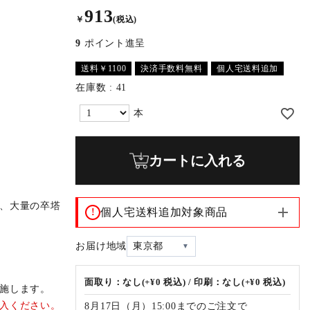
913
￥
(税込)
9
ポイント進呈
送料￥1100
決済手数料無料
個人宅送料追加
在庫数
41
カートに入れる
、大量の卒塔
個人宅送料追加対象商品
!
お届け地域
東京都
面取り：なし(+¥0 税込) / 印刷：なし(+¥0 税込)
施します。
入ください。
8月17日（月）15:00までのご注文で