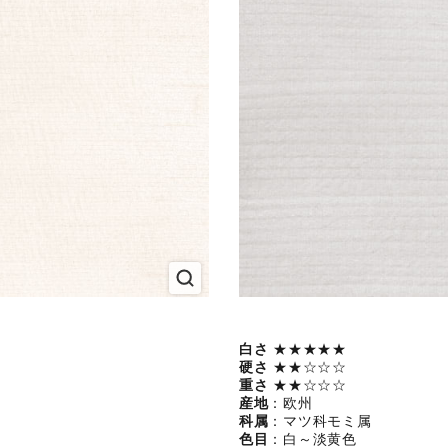
白さ
★★★★★
硬さ
★★☆☆☆
重さ
★★☆☆☆
産地
：欧州
科属
：マツ科モミ属
色目
：白～淡黄色