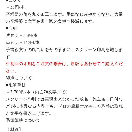
■面取り
＋33円/本
卒塔婆の角を丸く加工します。手になじみやすくなり、大量
の卒塔婆に文字を書く際の負担も軽減します。
■印刷
片面：＋55円/本
両面：＋110円/本
手書き文字の風合いをそのままに、スクリーン印刷を施しま
す。
※初回の印刷をご注文の場合は、原版もあわせてご購入くだ
さい。
印刷について
■毛筆筆耕
＋7,700円/本（両面70文字まで）
スクリーン印刷では実現出来なかった戒名・施主名・日付な
ど1本1本異なる内容でも、プロの筆耕士が美しく均整の取れ
た文字を書き上げます。
毛筆筆耕について
【材質】