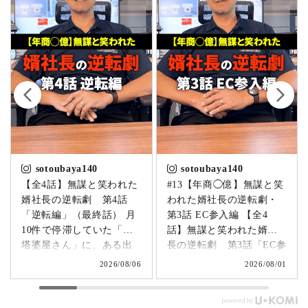
sotoubaya140
sotoubaya140
【全4話】無謀と笑われた
#13【年商◯億】無謀と笑
婿社長の逆転劇 第4話
われた婿社長の逆転劇・
「逆転編」（最終話） 月
第3話 EC参入編 【全4
10件で停滞していた「卒
話】無謀と笑われた婿社
塔婆屋さん」に、ある出
長の逆転劇 第3話「EC参
来事が起こります。▶
入編」 飛び込み営業でも
2026/08/06
2026/08/01
@sotoubaya140 「このま
成果ゼロ。追い詰められ
まじゃまずい。」 そう痛
たやじ社長が下した決断
感させられる出来事が、
とは。▶ @sotoubaya140