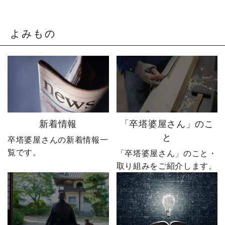
やじ社長を襲いました。
「もうネットで売るしか
そこから、本気モードが
ない。」 そう決意したも
発動します。 来る日も来
のの、社員も同業者も、
よみもの
る日も改善を重ね続けた
そしてやじ社長自身も
先に待っていたのは、誰
「無理だろう」と思って
も予想しなかった結果で
いたそうです。 それで
した。 無謀だと笑われた
も、ダメ元で始めた初め
婿社長の逆転劇、ついに
てのネットショップ運
完結です。 あなたなら、
営。 見よう見まねで作っ
人生で一番大きな挑戦は
たサイトに待っていたの
何ですか？ぜひコメント
は、想像以上の結果でし
新着情報
「卒塔婆屋さん」のこ
で教えてください！ 「い
た。 そして、その後やじ
と
卒塔婆屋さんの新着情報一
いね」「保存」「フォロ
社長の運命を大きく変え
覧です。
ー」も励みになります。
る出来事が起こります。
「卒塔婆屋さん」のこと・
ーーーーーーーーーーー
続きは第4話「逆転編」。
取り組みをご紹介します。
ーーーーーー 創業明治15
ぜひ最後までご覧いただ
年｜卒塔婆専門メーカー
き、感想をコメントで教
東京・日の出町を拠点
えてください！ 「いい
に、全国6,000以上のお寺
ね」「保存」「フォロ
とお取引する、 お寺のこ
ー」も励みになります。