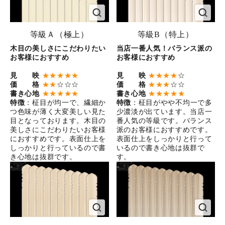
等級Ａ（極上）
等級B（特上）
木目の美しさにこだわりたい
当店一番人気！バランス派の
お客様におすすめ
お客様におすすめ
見 映
★★★★★
見 映
★★★★
☆
価 格
★★
☆☆☆
価 格
★★★
☆☆
書き心地
★★★★★
書き心地
★★★★★
特徴
：柾目が均一で、繊細か
特徴
：柾目がやや不均一で多
つ色味が薄く大変美しい見た
少濃淡が出ています。当店一
目となっております。木目の
番人気の等級です。バランス
美しさにこだわりたいお客様
派のお客様におすすめです。
におすすめです。表面仕上を
表面仕上をしっかりと行って
しっかりと行っているので書
いるので書き心地は抜群で
き心地は抜群です。
す。