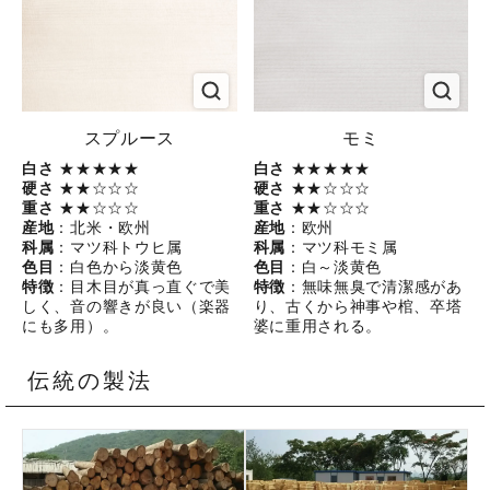
スプルース
モミ
白さ
★★★★★
白さ
★★★★★
硬さ
★★☆☆☆
硬さ
★★☆☆☆
重さ
★★☆☆☆
重さ
★★☆☆☆
産地
：北米・欧州
産地
：欧州
科属
：マツ科トウヒ属
科属
：マツ科モミ属
色目
：白色から淡黄色
色目
：白～淡黄色
特徴
：目木目が真っ直ぐで美
特徴
：無味無臭で清潔感があ
しく、音の響きが良い（楽器
り、古くから神事や棺、卒塔
にも多用）。
婆に重用される。
伝統の製法