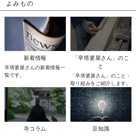
発動します。 来る日も来
のの、社員も同業者も、
よみもの
る日も改善を重ね続けた
そしてやじ社長自身も
先に待っていたのは、誰
「無理だろう」と思って
も予想しなかった結果で
いたそうです。 それで
した。 無謀だと笑われた
も、ダメ元で始めた初め
婿社長の逆転劇、ついに
てのネットショップ運
完結です。 あなたなら、
営。 見よう見まねで作っ
人生で一番大きな挑戦は
たサイトに待っていたの
何ですか？ぜひコメント
は、想像以上の結果でし
新着情報
「卒塔婆屋さん」のこ
で教えてください！ 「い
た。 そして、その後やじ
と
卒塔婆屋さんの新着情報一
いね」「保存」「フォロ
社長の運命を大きく変え
覧です。
ー」も励みになります。
る出来事が起こります。
「卒塔婆屋さん」のこと・
ーーーーーーーーーーー
続きは第4話「逆転編」。
取り組みをご紹介します。
ーーーーーー 創業明治15
ぜひ最後までご覧いただ
年｜卒塔婆専門メーカー
き、感想をコメントで教
東京・日の出町を拠点
えてください！ 「いい
に、全国6,000以上のお寺
ね」「保存」「フォロ
とお取引する、 お寺のこ
ー」も励みになります。
とを知り尽くした“卒塔婆
ーーーーーーーーーーー
寺コラム
豆知識
屋”です。 卒塔婆に関する
ーーーーーー 創業明治15
疑問をわかりやすく解説
年｜卒塔婆専門メーカー