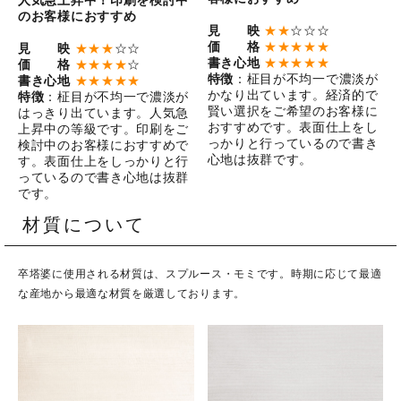
人気急上昇中！印刷を検討中
のお客様におすすめ
見 映
★★
☆☆☆
価 格
★★★★★
見 映
★★★
☆☆
書き心地
★★★★★
価 格
★★★★
☆
特徴
：柾目が不均一で濃淡が
書き心地
★★★★★
かなり出ています。経済的で
特徴
：柾目が不均一で濃淡が
賢い選択をご希望のお客様に
はっきり出ています。人気急
おすすめです。表面仕上をし
上昇中の等級です。印刷をご
っかりと行っているので書き
検討中のお客様におすすめで
心地は抜群です。
す。表面仕上をしっかりと行
っているので書き心地は抜群
です。
材質について
卒塔婆に使用される材質は、スプルース・モミです。時期に応じて最適
な産地から最適な材質を厳選しております。