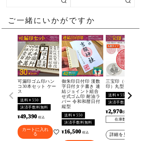
ご一緒にいかがですか
可漏印ゴム印ハン
御朱印日付印 漢数
三宝印（佛法僧
コ30本セット ケー
字日付タテ書き 連
印）丸型
ス
結ジョイント組合
送料￥550
せ式ゴム印 耐油ラ
送料￥550
バー 令和和暦日付
決済手数料無料
縦型
決済手数料無料
2,970
¥
〜
税込
送料￥550
49,390
¥
税込
在庫数
3296
決済手数料無料
カートに入れ
16,500
¥
税込
る
詳細を見る