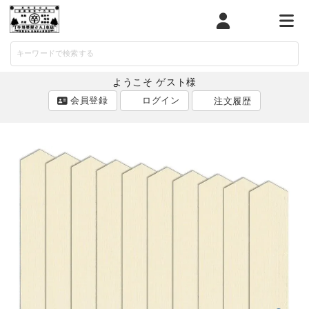
マイページ
カート
メニ
ようこそ ゲスト様
会員登録
ログイン
注文履歴
ACCOUNT MENU
ようこそ ゲスト 様
ログイン
会員登録