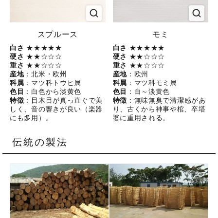
スプルース
モミ
白さ
★★★★★
白さ
★★★★★
硬さ
★★☆☆☆
硬さ
★★☆☆☆
重さ
★★☆☆☆
重さ
★★☆☆☆
産地
：北米・欧州
産地
：欧州
科属
：マツ科トウヒ属
科属
：マツ科モミ属
色目
：白色から淡黄色
色目
：白～淡黄色
特徴
：目木目が真っ直ぐで美
特徴
：無味無臭で清潔感があ
しく、音の響きが良い（楽器
り、古くから神事や棺、卒塔
にも多用）。
婆に重用される。
伝統の製法