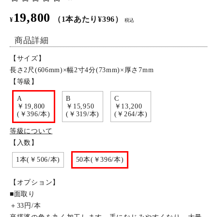
19,800
特定商取引法について
（1本あたり¥396）
¥
税込
商品詳細
お問い合わせ
【サイズ】
長さ2尺(606mm)×幅2寸4分(73mm)×厚さ7mm
【等級】
A
B
C
￥19,800
￥15,950
￥13,200
(￥396/本)
(￥319/本)
(￥264/本)
等級について
【入数】
1本(￥506/本)
50本(￥396/本)
【オプション】
■面取り
＋33円/本