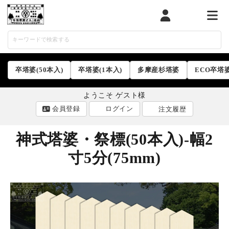
マイページ
カート
メニ
卒塔婆(50本入)
卒塔婆(1本入)
多摩産杉塔婆
ECO卒塔
ようこそ ゲスト様
会員登録
ログイン
注文履歴
神式塔婆・祭標(50本入)-幅2
寸5分(75mm)
ACCOUNT MENU
ようこそ ゲスト 様
ログイン
会員登録