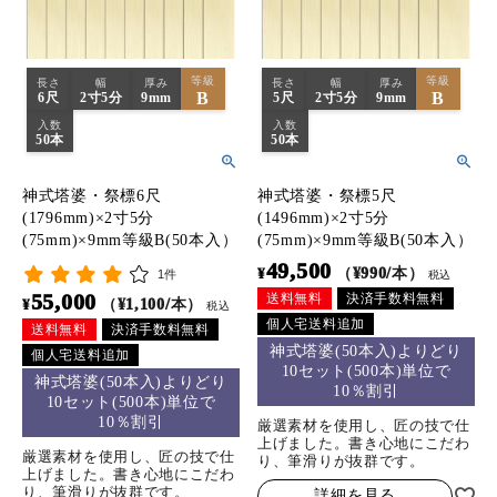
等級
等級
長さ
幅
厚み
長さ
幅
厚み
B
B
6尺
2寸5分
9mm
5尺
2寸5分
9mm
入数
入数
50本
50本
神式塔婆・祭標6尺
神式塔婆・祭標5尺
(1796mm)×2寸5分
(1496mm)×2寸5分
(75mm)×9mm等級B(50本入）
(75mm)×9mm等級B(50本入）
49,500
¥
（¥990/本）
1件
税込
55,000
送料無料
決済手数料無料
¥
（¥1,100/本）
税込
個人宅送料追加
送料無料
決済手数料無料
神式塔婆(50本入)よりどり
個人宅送料追加
10セット(500本)単位で
神式塔婆(50本入)よりどり
10％割引
10セット(500本)単位で
10％割引
厳選素材を使用し、匠の技で仕
上げました。書き心地にこだわ
厳選素材を使用し、匠の技で仕
り、筆滑りが抜群です。
上げました。書き心地にこだわ
り、筆滑りが抜群です。
詳細を見る