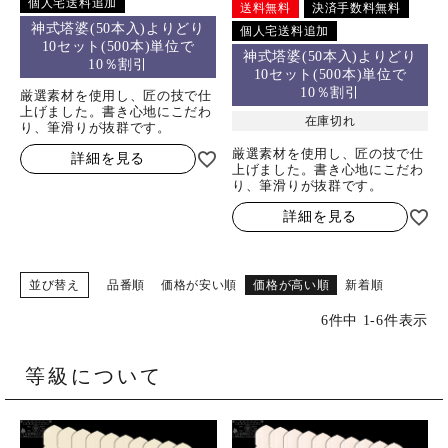
個人宅送料追加
送料無料
決済手数料無料
神式塔婆(50本入)よりどり
個人宅送料追加
10セット(500本)単位で
神式塔婆(50本入)よりどり
10％割引
10セット(500本)単位で
10％割引
厳選素材を使用し、匠の技で仕
上げました。書き心地にこだわ
在庫切れ
り、筆滑りが抜群です。
厳選素材を使用し、匠の技で仕
詳細を見る
上げました。書き心地にこだわ
り、筆滑りが抜群です。
詳細を見る
並び替え
品番順
価格が安い順
価格が高い順
新着順
6
件中
1
-
6
件表示
等級について