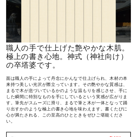
ホーム
商品から探す
職人の手で仕上げた艶やかな木肌。
極上の書き心地。神式（神社向け）
特集
の卒塔婆です。
会員メニュー
面は職人の手によって丹念にかんなで仕上げられ、木材の本
来持つ美しい光沢が際立っています。その艶やかな質感は、
ご利用ガイド
まるで木が息づいているかのような温もりを感じさせ、手に
した瞬間に特別なものを手にしているという実感が広がりま
す。筆先がスムーズに滑り、まるで筆と木が一体となって踊
お問い合わせ
り出すかのような極上の書き心地を味わえます。書くたびに
心が満たされる、この至高のひとときをぜひご堪能くださ
い。
よみもの