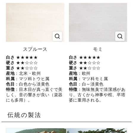
スプルース
モミ
白さ
★★★★★
白さ
★★★★★
硬さ
★★☆☆☆
硬さ
★★☆☆☆
重さ
★★☆☆☆
重さ
★★☆☆☆
産地
：北米・欧州
産地
：欧州
科属
：マツ科トウヒ属
科属
：マツ科モミ属
色目
：白色から淡黄色
色目
：白～淡黄色
特徴
：目木目が真っ直ぐで美
特徴
：無味無臭で清潔感があ
しく、音の響きが良い（楽器
り、古くから神事や棺、卒塔
にも多用）。
婆に重用される。
伝統の製法