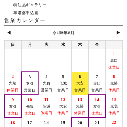
特注品ギャラリー
卒塔婆申込書
営業カレンダー
◀
▶
令和8年8月
日
月
火
水
木
金
土
1
赤口
休業日
2
4
5
6
7
8
3
先勝
先負
仏滅
大安
赤口
先勝
友引
休業日
営業日
営業日
営業日
営業日
休業日
営業日
11
12
13
15
9
10
14
仏滅
大安
先勝
先負
友引
先負
友引
休業日
休業日
休業日
休業日
休業日
休業日
休業日
17
18
19
22
16
20
21