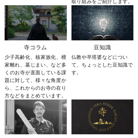
取り組みをご紹介します。
ーーーーーー 創業明治15
ぜひ最後までご覧いただ
年｜卒塔婆専門メーカー
き、感想をコメントで教
東京・日の出町を拠点
えてください！ 「いい
に、全国6,000以上のお寺
ね」「保存」「フォロ
とお取引する、 お寺のこ
ー」も励みになります。
とを知り尽くした“卒塔婆
ーーーーーーーーーーー
寺コラム
豆知識
屋”です。 卒塔婆に関する
ーーーーーー 創業明治15
疑問をわかりやすく解説
年｜卒塔婆専門メーカー
少子高齢化、核家族化、檀
仏教や卒塔婆などについ
しながら、 住職・寺院向
東京・日の出町を拠点
家離れ、墓じまい、など多
て、ちょっとした豆知識で
けの有益な情報や やじ社
に、全国6,000以上のお寺
くのお寺が直面している課
す。
長の日常まで発信中！▶
とお取引する、 お寺のこ
題に対して、様々な角度か
@sotoubaya140 ご相談は
とを知り尽くした“卒塔婆
ら、これからのお寺の在り
DM・公式LINEからお気
屋”です。 卒塔婆に関する
軽にどうぞ📩 #やじ社長 #
疑問をわかりやすく解説
方などをまとめています。
卒塔婆 #卒塔婆屋さん #日
しながら、 住職・寺院向
の出町 婿社長
けの有益な情報や やじ社
長の日常まで発信中！▶
@sotoubaya140 ご相談は
DM・公式LINEからお気
軽にどうぞ📩 #やじ社長 #