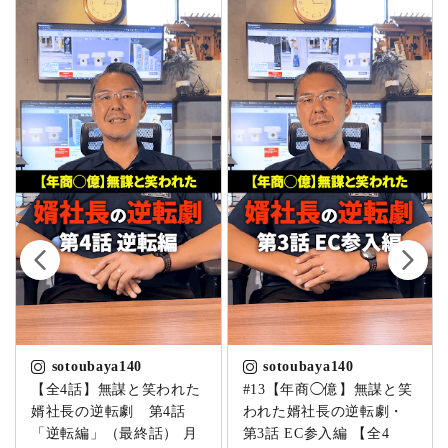
sotoubaya140
sotoubaya140
【全4話】無謀と笑われた
#13【年商◯億】無謀と笑
婿社長の逆転劇 第4話
われた婿社長の逆転劇・
「逆転編」（最終話） 月
第3話 EC参入編 【全4