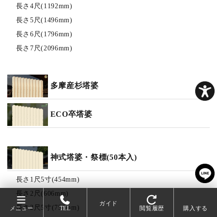
長さ4尺(1192mm)
長さ5尺(1496mm)
長さ6尺(1796mm)
長さ7尺(2096mm)
多摩産杉塔婆
ECO卒塔婆
神式塔婆・祭標(50本入)
長さ1尺5寸(454mm)
長さ2尺(606mm)
ガイド
長さ2尺5寸(757mm)
メニュー
TEL
閲覧履歴
購入する