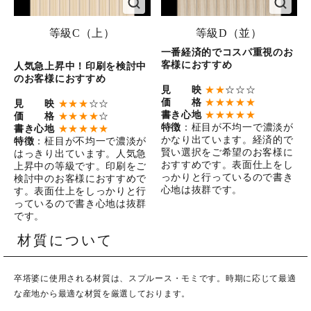
等級C（上）
等級D（並）
一番経済的でコスパ重視のお
客様におすすめ
人気急上昇中！印刷を検討中
のお客様におすすめ
見 映
★★
☆☆☆
価 格
★★★★★
見 映
★★★
☆☆
書き心地
★★★★★
価 格
★★★★
☆
特徴
：柾目が不均一で濃淡が
書き心地
★★★★★
かなり出ています。経済的で
特徴
：柾目が不均一で濃淡が
賢い選択をご希望のお客様に
はっきり出ています。人気急
おすすめです。表面仕上をし
上昇中の等級です。印刷をご
っかりと行っているので書き
検討中のお客様におすすめで
心地は抜群です。
す。表面仕上をしっかりと行
っているので書き心地は抜群
です。
材質について
卒塔婆に使用される材質は、スプルース・モミです。時期に応じて最適
な産地から最適な材質を厳選しております。