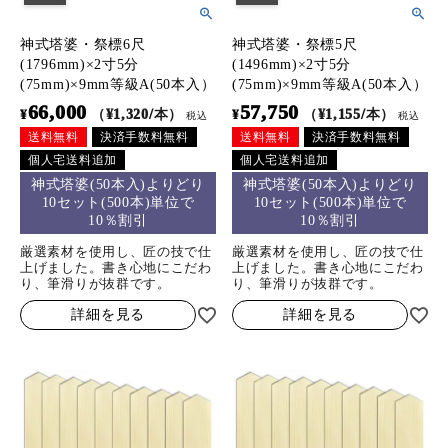
神式塔婆・祭標6尺
神式塔婆・祭標5尺
(1796mm)×2寸5分
(1496mm)×2寸5分
(75mm)×9mm等級A(50本入）
(75mm)×9mm等級A(50本入）
66,000
57,750
¥
（¥1,320/本）
¥
（¥1,155/本）
税込
税込
送料無料
決済手数料無料
送料無料
決済手数料無料
個人宅送料追加
個人宅送料追加
神式塔婆(50本入)よりどり
神式塔婆(50本入)よりどり
10セット(500本)単位で
10セット(500本)単位で
10％割引
10％割引
厳選素材を使用し、匠の技で仕
厳選素材を使用し、匠の技で仕
上げました。書き心地にこだわ
上げました。書き心地にこだわ
り、筆滑りが抜群です。
り、筆滑りが抜群です。
詳細を見る
詳細を見る