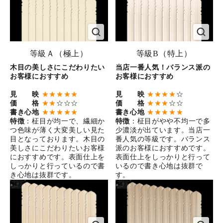
等級Ａ（極上）
等級B（特上）
木目の美しさにこだわりたい
当店一番人気！バランス派の
お客様におすすめ
お客様におすすめ
見 映
★★★★★
見 映
★★★★
☆
価 格
★★
☆☆☆
価 格
★★★
☆☆
書き心地
★★★★★
書き心地
★★★★★
特徴
：柾目が均一で、繊細か
特徴
：柾目がやや不均一で多
つ色味が薄く大変美しい見た
少濃淡が出ています。当店一
目となっております。木目の
番人気の等級です。バランス
美しさにこだわりたいお客様
派のお客様におすすめです。
におすすめです。表面仕上を
表面仕上をしっかりと行って
しっかりと行っているので書
いるので書き心地は抜群で
き心地は抜群です。
す。