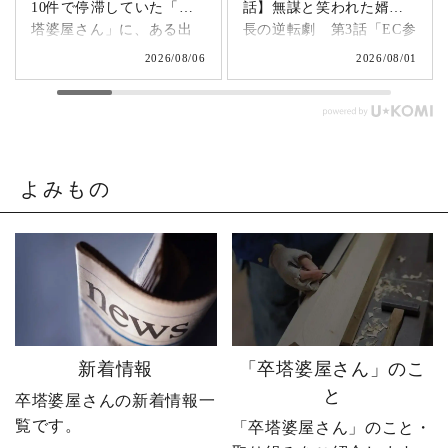
10件で停滞していた「卒
話】無謀と笑われた婿社
塔婆屋さん」に、ある出
長の逆転劇 第3話「EC参
来事が起こります。▶
入編」 飛び込み営業でも
2026/08/06
2026/08/01
@sotoubaya140 「このま
成果ゼロ。追い詰められ
まじゃまずい。」 そう痛
たやじ社長が下した決断
感させられる出来事が、
とは。▶ @sotoubaya140
やじ社長を襲いました。
「もうネットで売るしか
そこから、本気モードが
ない。」 そう決意したも
発動します。 来る日も来
のの、社員も同業者も、
よみもの
る日も改善を重ね続けた
そしてやじ社長自身も
先に待っていたのは、誰
「無理だろう」と思って
も予想しなかった結果で
いたそうです。 それで
した。 無謀だと笑われた
も、ダメ元で始めた初め
婿社長の逆転劇、ついに
てのネットショップ運
完結です。 あなたなら、
営。 見よう見まねで作っ
人生で一番大きな挑戦は
たサイトに待っていたの
何ですか？ぜひコメント
は、想像以上の結果でし
新着情報
「卒塔婆屋さん」のこ
で教えてください！ 「い
た。 そして、その後やじ
と
卒塔婆屋さんの新着情報一
いね」「保存」「フォロ
社長の運命を大きく変え
覧です。
ー」も励みになります。
る出来事が起こります。
「卒塔婆屋さん」のこと・
ーーーーーーーーーーー
続きは第4話「逆転編」。