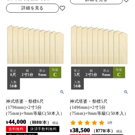
詳細を見る
等級
等級
長さ
幅
厚み
長さ
幅
厚み
C
C
6尺
2寸5分
9mm
5尺
2寸5分
9mm
入数
入数
50本
50本
神式塔婆・祭標6尺
神式塔婆・祭標5尺
(1796mm)×2寸5分
(1496mm)×2寸5分
(75mm)×9mm等級C(50本入）
(75mm)×9mm等級C(50本入）
44,000
¥
（¥880/本）
1件
税込
38,500
送料無料
決済手数料無料
¥
（¥770/本）
税込