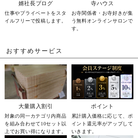
婿社長ブログ
寺ハウス
卒塔婆 #卒塔婆屋さん #日
の出町 婿社長
仕事やプライベートをスタ
お寺関係者・お寺好きが集
イルフリーで投稿します。
う無料オンラインサロンで
す。
おすすめサービス
大量購入割引
ポイント
対象の同一カテゴリ内商品
累計購入価格に応じて、ポ
を組み合わせて10セット以
イント還元率がアップして
上でお買い得になります。
いきます。