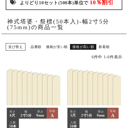
ご購入履歴・再注文
10％割引
よりどり10セット(500本)単位で
プライバシーポリシー
神式塔婆・祭標(50本入)-幅2寸5分
(75mm)の商品一覧
特定商取引法について
お問い合わせ
並び替え
品番順
価格が安い順
価格が高い順
新着順
6
件中
1
-
6
件表示
等級
等級
長さ
幅
厚み
長さ
幅
厚み
A
A
6尺
2寸5分
9mm
5尺
2寸5分
9mm
入数
入数
50本
50本