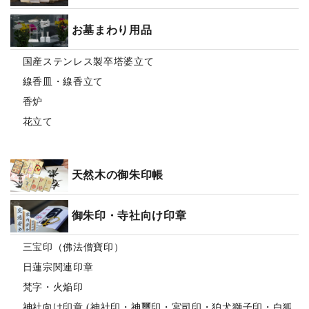
お墓まわり用品
国産ステンレス製卒塔婆立て
線香皿・線香立て
香炉
花立て
天然木の御朱印帳
御朱印・寺社向け印章
三宝印（佛法僧寶印）
日蓮宗関連印章
梵字・火焔印
神社向け印章 (神社印・神璽印・宮司印・狛犬獅子印・白狐