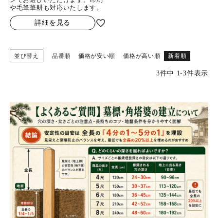
や毛筆筆耕も対応いたします。
詳細を見る
並び替え
品番順
価格が安い順
価格が高い順
新着順
3
件中
1
-
3
件表示