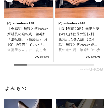
sotoubaya140
sotoubaya140
【全4話】無謀と笑われた
#13【年商◯億】無謀と笑
婿社長の逆転劇 第4話
われた婿社長の逆転劇・
「逆転編」（最終話） 月
第3話 EC参入編 【全4
10件で停滞していた「卒
話】無謀と笑われた婿社
塔婆屋さん」に、ある出
長の逆転劇 第3話「EC参
来事が起こります。▶
入編」 飛び込み営業でも
2026/08/06
2026/08/01
@sotoubaya140 「このま
成果ゼロ。追い詰められ
まじゃまずい。」 そう痛
たやじ社長が下した決断
感させられる出来事が、
とは。▶ @sotoubaya140
やじ社長を襲いました。
「もうネットで売るしか
そこから、本気モードが
ない。」 そう決意したも
発動します。 来る日も来
のの、社員も同業者も、
よみもの
る日も改善を重ね続けた
そしてやじ社長自身も
先に待っていたのは、誰
「無理だろう」と思って
も予想しなかった結果で
いたそうです。 それで