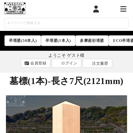
マイページ
カート
メニ
卒塔婆(50本入)
卒塔婆(1本入)
多摩産杉塔婆
ECO卒塔
ようこそ ゲスト様
会員登録
ログイン
注文履歴
墓標(1本)-長さ7尺(2121mm)
ACCOUNT MENU
ようこそ ゲスト 様
ログイン
会員登録