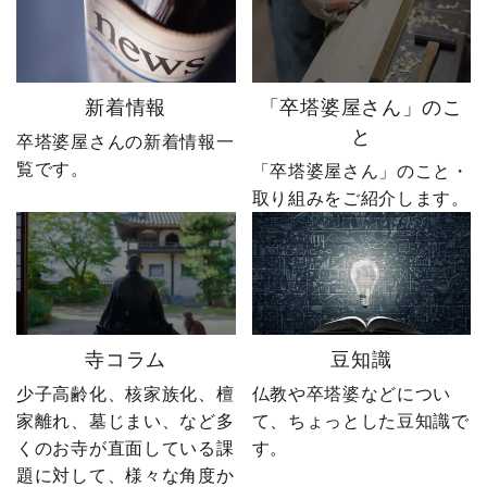
した。 無謀だと笑われた
も、ダメ元で始めた初め
婿社長の逆転劇、ついに
てのネットショップ運
完結です。 あなたなら、
営。 見よう見まねで作っ
人生で一番大きな挑戦は
たサイトに待っていたの
何ですか？ぜひコメント
は、想像以上の結果でし
新着情報
「卒塔婆屋さん」のこ
で教えてください！ 「い
た。 そして、その後やじ
と
卒塔婆屋さんの新着情報一
いね」「保存」「フォロ
社長の運命を大きく変え
覧です。
ー」も励みになります。
る出来事が起こります。
「卒塔婆屋さん」のこと・
ーーーーーーーーーーー
続きは第4話「逆転編」。
取り組みをご紹介します。
ーーーーーー 創業明治15
ぜひ最後までご覧いただ
年｜卒塔婆専門メーカー
き、感想をコメントで教
東京・日の出町を拠点
えてください！ 「いい
に、全国6,000以上のお寺
ね」「保存」「フォロ
とお取引する、 お寺のこ
ー」も励みになります。
とを知り尽くした“卒塔婆
ーーーーーーーーーーー
寺コラム
豆知識
屋”です。 卒塔婆に関する
ーーーーーー 創業明治15
疑問をわかりやすく解説
年｜卒塔婆専門メーカー
少子高齢化、核家族化、檀
仏教や卒塔婆などについ
しながら、 住職・寺院向
東京・日の出町を拠点
家離れ、墓じまい、など多
て、ちょっとした豆知識で
けの有益な情報や やじ社
に、全国6,000以上のお寺
くのお寺が直面している課
す。
長の日常まで発信中！▶
とお取引する、 お寺のこ
題に対して、様々な角度か
@sotoubaya140 ご相談は
とを知り尽くした“卒塔婆