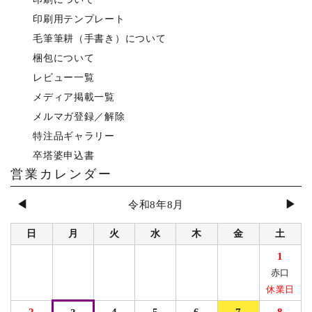
印刷用テンプレート
毛筆筆耕（手書き）について
梱包について
レビュー一覧
メディア掲載一覧
メルマガ登録／解除
特注品ギャラリー
卒塔婆申込書
営業カレンダー
◀
▶
令和8年8月
日
月
火
水
木
金
土
1
赤口
休業日
2
4
5
6
7
8