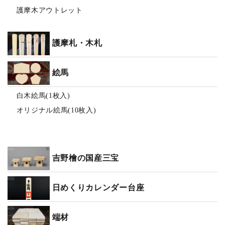
護摩木アウトレット
護摩札・木札
絵馬
白木絵馬(1枚入)
オリジナル絵馬(10枚入)
吉野檜の国産三宝
日めくりカレンダー台座
端材