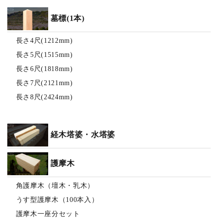
墓標(1本)
長さ4尺(1212mm)
長さ5尺(1515mm)
長さ6尺(1818mm)
長さ7尺(2121mm)
長さ8尺(2424mm)
経木塔婆・水塔婆
護摩木
角護摩木（壇木・乳木）
うす型護摩木（100本入）
護摩木一座分セット