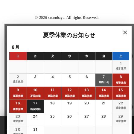
© 2026 sotoubaya. All rights Reserved.
×
夏季休業のお知らせ
8月
日
月
火
水
木
金
土
1
通常休業
2
3
4
5
6
7
8
通常休業
最終出荷
夏季休業
9
10
11
12
13
14
15
夏季休業
夏季休業
夏季休業
夏季休業
夏季休業
夏季休業
夏季休業
16
17
18
19
20
21
22
通常休業
夏季休業
出荷開始
23
24
25
26
27
28
29
通常休業
通常休業
ガイド
メニュー
TEL
閲覧履歴
購入する
30
31