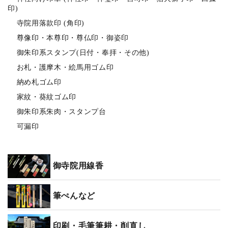
印)
寺院用落款印 (角印)
尊像印・本尊印・尊仏印・御姿印
御朱印系スタンプ(日付・奉拝・その他)
お札・護摩木・絵馬用ゴム印
納め札ゴム印
家紋・葵紋ゴム印
御朱印系朱肉・スタンプ台
可漏印
御寺院用線香
筆ぺんなど
印刷・毛筆筆耕・削直し