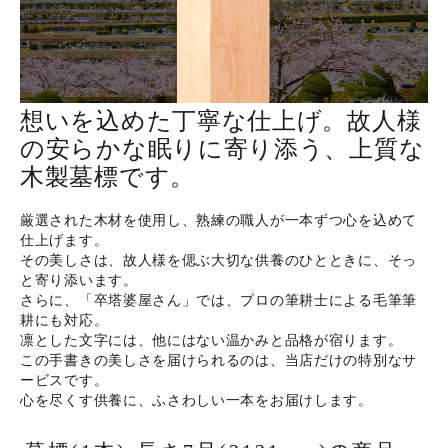
ホーム
想いを込めた丁寧な仕上げ。故人様
商品から探す
の安らかな眠りに寄り添う、上質な
木製墓標です。
特集
厳選された木材を使用し、熟練の職人が一本ずつ心を込めて
仕上げます。
会員メニュー
その美しさは、故人様を偲ぶ大切な供養のひとときに、そっ
と寄り添います。
ご利用ガイド
さらに、「卒塔婆屋さん」では、プロの筆耕士による毛筆筆
耕にも対応。
凛とした文字には、他にはない温かみと品格が宿ります。
お問い合わせ
この手書きの美しさを届けられるのは、当店だけの特別なサ
ービスです。
よみもの
心を尽くす供養に、ふさわしい一本をお届けします。