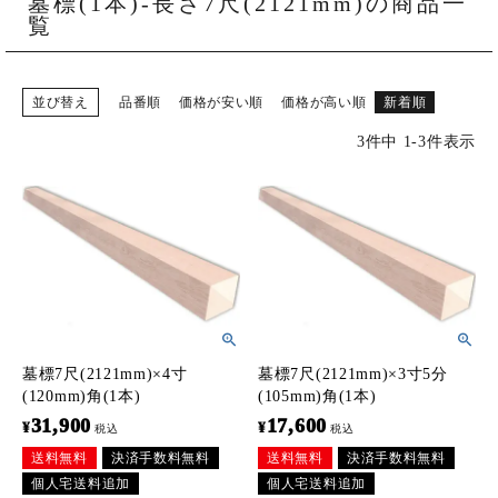
墓標(1本)-長さ7尺(2121mm)の商品一
ご購入履歴・再注文
覧
プライバシーポリシー
並び替え
品番順
価格が安い順
価格が高い順
新着順
特定商取引法について
3
件中
1
-
3
件表示
お問い合わせ
墓標7尺(2121mm)×4寸
墓標7尺(2121mm)×3寸5分
(120mm)角(1本)
(105mm)角(1本)
31,900
17,600
¥
¥
税込
税込
送料無料
決済手数料無料
送料無料
決済手数料無料
個人宅送料追加
個人宅送料追加