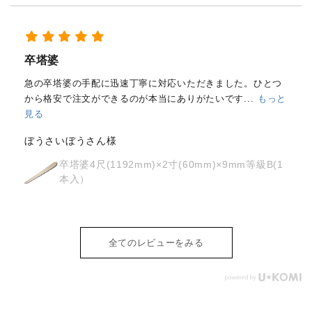
経木塔婆・水塔婆五輪型１尺
(303mm)×62mm×0.4mm(200...
もっと見る
はじめて注文しました。
メールと電話で内容照会しました
が、どちらも丁寧に対応していただきました。製品の
...
もっ
と見る
osyoh様
経木塔婆・水塔婆五輪型１尺
(303mm)×62mm×0.4mm(200枚入)
全てのレビューをみる