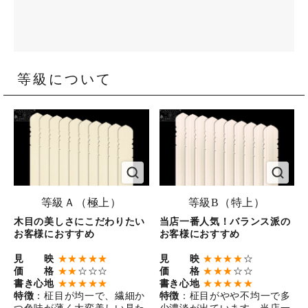
等級について
等級Ａ（極上）
等級B（特上）
木目の美しさにこだわりたい
当店一番人気！バランス派の
お客様におすすめ
お客様におすすめ
見 映
★★★★★
見 映
★★★★
☆
価 格
★★
☆☆☆
価 格
★★★
☆☆
書き心地
★★★★★
書き心地
★★★★★
特徴
：柾目が均一で、繊細か
特徴
：柾目がやや不均一で多