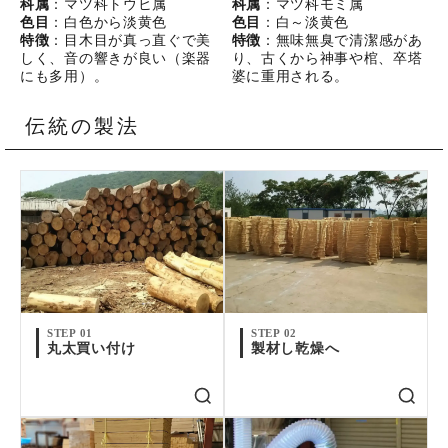
科属
：マツ科トウヒ属
科属
：マツ科モミ属
色目
：白色から淡黄色
色目
：白～淡黄色
特徴
：目木目が真っ直ぐで美
特徴
：無味無臭で清潔感があ
しく、音の響きが良い（楽器
り、古くから神事や棺、卒塔
にも多用）。
婆に重用される。
伝統の製法
STEP 01
STEP 02
丸太買い付け
製材し乾燥へ