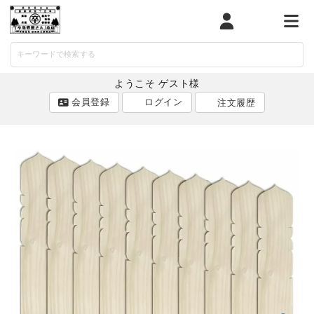
マイページ
カート
メニ
ようこそ ゲスト様
会員登録
ログイン
注文履歴
ACCOUNT MENU
ようこそ ゲスト 様
ログイン
会員登録