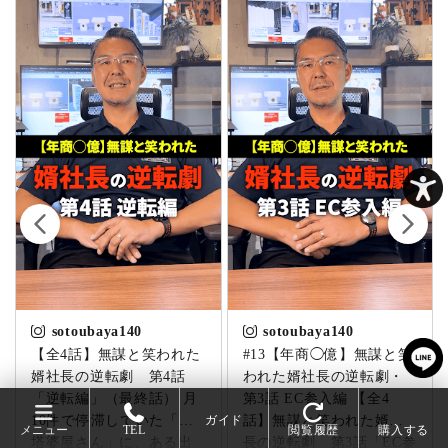
sotoubaya140
sotoubaya140
【全4話】無謀と笑われた
#13【年商◯億】無謀と笑
婿社長の逆転劇 第4話
われた婿社長の逆転劇・
「逆転編」（最終話） 月
第3話 EC参入編 【全4
10件で停滞していた「卒
話】無謀と笑われた婿社
ガイド
メニュー
TEL
閲覧履歴
購入する
塔婆屋さん」に、ある出
長の逆転劇 第3話「EC参