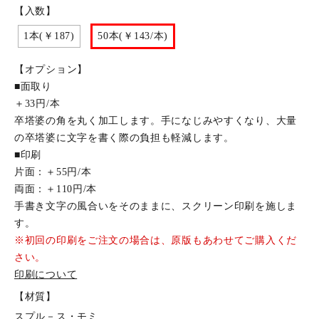
【入数】
1本(￥187)
50本(￥143/本)
【オプション】
■面取り
＋33円/本
卒塔婆の角を丸く加工します。手になじみやすくなり、大量
の卒塔婆に文字を書く際の負担も軽減します。
■印刷
片面：＋55円/本
両面：＋110円/本
手書き文字の風合いをそのままに、スクリーン印刷を施しま
す。
※初回の印刷をご注文の場合は、原版もあわせてご購入くだ
さい。
印刷について
【材質】
スプル－ス・モミ