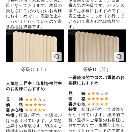
つ色味が薄く大変美しい見た
少濃淡が出ています。当店一
目となっております。木目の
番人気の等級です。バランス
美しさにこだわりたいお客様
派のお客様におすすめです。
におすすめです。表面仕上を
表面仕上をしっかりと行って
しっかりと行っているので書
いるので書き心地は抜群で
き心地は抜群です。
す。
等級C（上）
等級D（並）
一番経済的でコスパ重視のお
客様におすすめ
人気急上昇中！印刷を検討中
のお客様におすすめ
見 映
★★
☆☆☆
価 格
★★★★★
見 映
★★★
☆☆
書き心地
★★★★★
価 格
★★★★
☆
特徴
：柾目が不均一で濃淡が
書き心地
★★★★★
かなり出ています。経済的で
特徴
：柾目が不均一で濃淡が
賢い選択をご希望のお客様に
はっきり出ています。人気急
おすすめです。表面仕上をし
上昇中の等級です。印刷をご
っかりと行っているので書き
検討中のお客様におすすめで