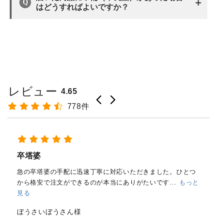
＋
はどうすればよいですか？
レビュー
4.65
778件
経木塔婆・水塔婆五輪型１尺
(303mm)×62mm×0.4mm(200...
もっと見る
はじめて注文しました。
メールと電話で内容照会しました
が、どちらも丁寧に対応していただきました。製品の
...
もっ
と見る