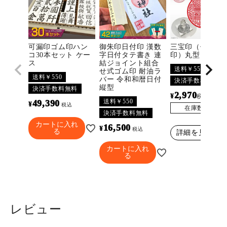
可漏印ゴム印ハン
御朱印日付印 漢数
三宝印（佛法僧
コ30本セット ケー
字日付タテ書き 連
印）丸型
ス
結ジョイント組合
送料￥550
せ式ゴム印 耐油ラ
送料￥550
バー 令和和暦日付
決済手数料無料
縦型
決済手数料無料
2,970
¥
〜
税込
送料￥550
49,390
¥
税込
在庫数
3296
決済手数料無料
カートに入れ
16,500
¥
税込
る
詳細を見る
カートに入れ
る
レビュー