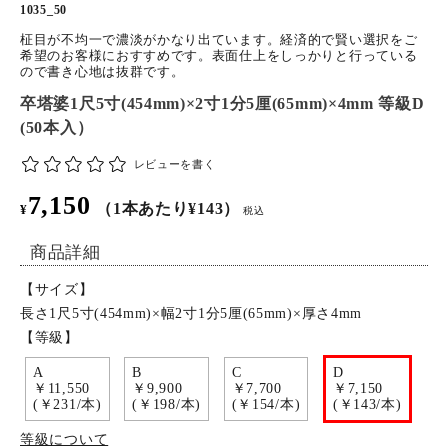
1035_50
特定商取引法について
柾目が不均一で濃淡がかなり出ています。経済的で賢い選択をご
希望のお客様におすすめです。表面仕上をしっかりと行っている
ので書き心地は抜群です。
お問い合わせ
卒塔婆1尺5寸(454mm)×2寸1分5厘(65mm)×4mm 等級D
(50本入）
レビューを書く
7,150
（1本あたり¥143）
¥
税込
商品詳細
【サイズ】
長さ1尺5寸(454mm)×幅2寸1分5厘(65mm)×厚さ4mm
【等級】
A
B
C
D
￥11,550
￥9,900
￥7,700
￥7,150
(￥231/本)
(￥198/本)
(￥154/本)
(￥143/本)
等級について