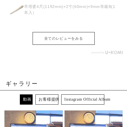
osyoh様
経木塔婆・水塔婆五輪型１尺
(303mm)×62mm×0.4mm(200枚入)
全てのレビューをみる
ギャラリー
動画
お客様提供
Instagram Official Album