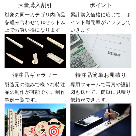
大量購入割引
ポイント
対象の同一カテゴリ内商品
累計購入価格に応じて、ポ
を組み合わせて10セット以
イント還元率がアップして
上でお買い得になります。
いきます。
特注品ギャラリー
特注品簡単お見積り
製造元の強みで様々な特注
専用フォームで写真や設計
品の制作が可能です。制作
図も送れて、簡単に見積り
事例一覧です。
依頼ができます。
【お墓用】花立高級ステンレス製 1対2本セ
ットW-48特大