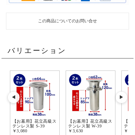
この商品についてのお問い合せ
バリエーション
◀
▶
【お墓用】花立高級ス
【お墓用】花立高級ス
【お
テンレス製 S-39
テンレス製 W-39
テンレ
￥3,080
￥3,630
￥3,3