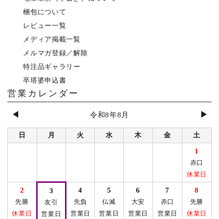
梱包について
レビュー一覧
メディア掲載一覧
メルマガ登録／解除
特注品ギャラリー
卒塔婆申込書
営業カレンダー
◀
▶
令和8年8月
日
月
火
水
木
金
土
1
赤口
休業日
2
4
5
6
7
8
3
先勝
先負
仏滅
大安
赤口
先勝
友引
休業日
営業日
営業日
営業日
営業日
休業日
営業日