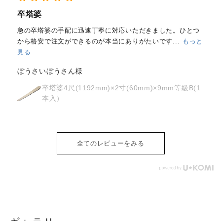
経木塔婆・水塔婆五輪型１尺
(303mm)×62mm×0.4mm(200...
もっと見る
はじめて注文しました。
メールと電話で内容照会しました
が、どちらも丁寧に対応していただきました。製品の
...
もっ
と見る
osyoh様
経木塔婆・水塔婆五輪型１尺
(303mm)×62mm×0.4mm(200枚入)
全てのレビューをみる