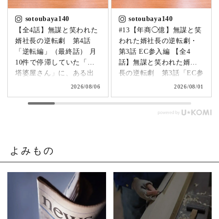
sotoubaya140
sotoubaya140
【全4話】無謀と笑われた
#13【年商◯億】無謀と笑
婿社長の逆転劇 第4話
われた婿社長の逆転劇・
「逆転編」（最終話） 月
第3話 EC参入編 【全4
10件で停滞していた「卒
話】無謀と笑われた婿社
塔婆屋さん」に、ある出
長の逆転劇 第3話「EC参
来事が起こります。▶
入編」 飛び込み営業でも
2026/08/06
2026/08/01
@sotoubaya140 「このま
成果ゼロ。追い詰められ
まじゃまずい。」 そう痛
たやじ社長が下した決断
感させられる出来事が、
とは。▶ @sotoubaya140
やじ社長を襲いました。
「もうネットで売るしか
そこから、本気モードが
ない。」 そう決意したも
発動します。 来る日も来
のの、社員も同業者も、
よみもの
る日も改善を重ね続けた
そしてやじ社長自身も
先に待っていたのは、誰
「無理だろう」と思って
も予想しなかった結果で
いたそうです。 それで
した。 無謀だと笑われた
も、ダメ元で始めた初め
婿社長の逆転劇、ついに
てのネットショップ運
完結です。 あなたなら、
営。 見よう見まねで作っ