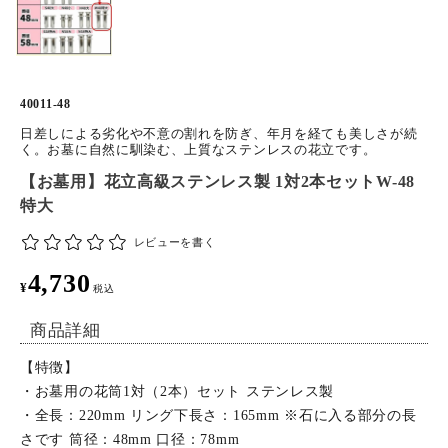
特定商取引法について
お問い合わせ
40011-48
日差しによる劣化や不意の割れを防ぎ、年月を経ても美しさが続
く。お墓に自然に馴染む、上質なステンレスの花立です。
【お墓用】花立高級ステンレス製 1対2本セットW-48
特大
レビューを書く
4,730
¥
税込
商品詳細
【特徴】
・お墓用の花筒1対（2本）セット ステンレス製
・全長：220mm リング下長さ：165mm ※石に入る部分の長
さです 筒径：48mm 口径：78mm