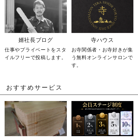
卒塔婆 #卒塔婆屋さん #日
しながら、 住職・寺院向
の出町 婿社長
けの有益な情報や やじ社
長の日常まで発信中！▶
@sotoubaya140 ご相談は
DM・公式LINEからお気
軽にどうぞ📩 #やじ社長 #
婿社長ブログ
寺ハウス
卒塔婆 #卒塔婆屋さん #日
の出町 婿社長
仕事やプライベートをスタ
お寺関係者・お寺好きが集
イルフリーで投稿します。
う無料オンラインサロンで
す。
おすすめサービス