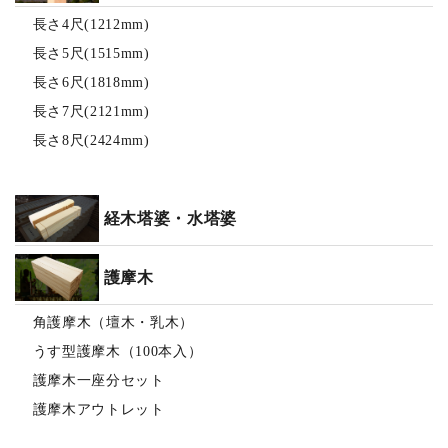
長さ4尺(1212mm)
長さ5尺(1515mm)
長さ6尺(1818mm)
長さ7尺(2121mm)
長さ8尺(2424mm)
経木塔婆・水塔婆
護摩木
角護摩木（壇木・乳木）
うす型護摩木（100本入）
護摩木一座分セット
護摩木アウトレット