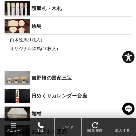
護摩札・木札
絵馬
白木絵馬(1枚入)
オリジナル絵馬(10枚入)
吉野檜の国産三宝
日めくりカレンダー台座
端材
ガイド
メニュー
TEL
閲覧履歴
購入する
お墓まわり用品