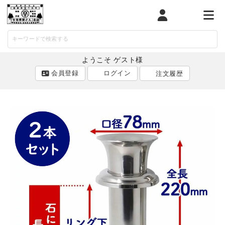
マイページ
カート
メニ
ようこそ ゲスト様
会員登録
ログイン
注文履歴
ACCOUNT MENU
ようこそ ゲスト 様
ログイン
会員登録