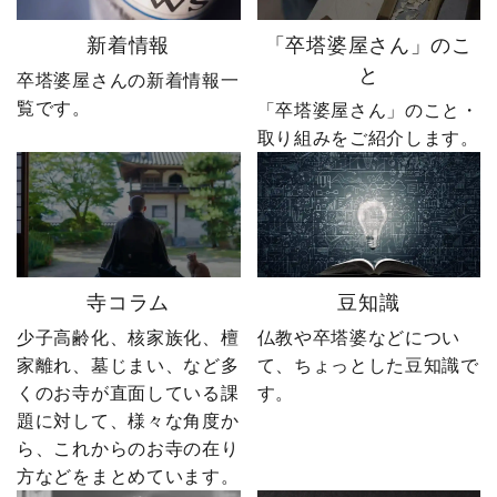
人生で一番大きな挑戦は
たサイトに待っていたの
何ですか？ぜひコメント
は、想像以上の結果でし
新着情報
「卒塔婆屋さん」のこ
で教えてください！ 「い
た。 そして、その後やじ
と
卒塔婆屋さんの新着情報一
いね」「保存」「フォロ
社長の運命を大きく変え
覧です。
ー」も励みになります。
る出来事が起こります。
「卒塔婆屋さん」のこと・
ーーーーーーーーーーー
続きは第4話「逆転編」。
取り組みをご紹介します。
ーーーーーー 創業明治15
ぜひ最後までご覧いただ
年｜卒塔婆専門メーカー
き、感想をコメントで教
東京・日の出町を拠点
えてください！ 「いい
に、全国6,000以上のお寺
ね」「保存」「フォロ
とお取引する、 お寺のこ
ー」も励みになります。
とを知り尽くした“卒塔婆
ーーーーーーーーーーー
寺コラム
豆知識
屋”です。 卒塔婆に関する
ーーーーーー 創業明治15
疑問をわかりやすく解説
年｜卒塔婆専門メーカー
少子高齢化、核家族化、檀
仏教や卒塔婆などについ
しながら、 住職・寺院向
東京・日の出町を拠点
家離れ、墓じまい、など多
て、ちょっとした豆知識で
けの有益な情報や やじ社
に、全国6,000以上のお寺
くのお寺が直面している課
す。
長の日常まで発信中！▶
とお取引する、 お寺のこ
題に対して、様々な角度か
@sotoubaya140 ご相談は
とを知り尽くした“卒塔婆
ら、これからのお寺の在り
DM・公式LINEからお気
屋”です。 卒塔婆に関する
軽にどうぞ📩 #やじ社長 #
疑問をわかりやすく解説
方などをまとめています。