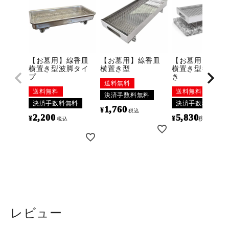
【お墓用】線香皿
【お墓用】線香皿
【お墓用】線香
横置き型波脚タイ
横置き型
横置き型御影石
プ
き
送料無料
送料無料
送料無料
決済手数料無料
決済手数料無料
決済手数料無料
1,760
¥
税込
2,200
5,830
¥
¥
〜
税込
税込
レビュー