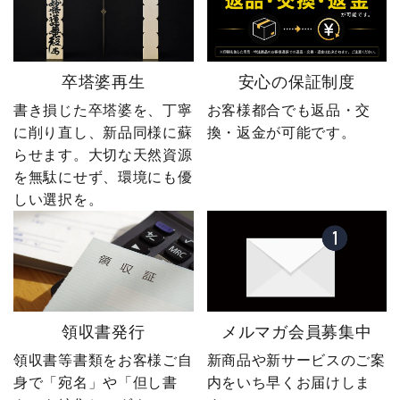
卒塔婆再生
安心の保証制度
書き損じた卒塔婆を、丁寧
お客様都合でも返品・交
に削り直し、新品同様に蘇
換・返金が可能です。
らせます。大切な天然資源
を無駄にせず、環境にも優
しい選択を。
領収書発行
メルマガ会員募集中
領収書等書類をお客様ご自
新商品や新サービスのご案
国産ステンレス製卒塔婆立て4コマ白御影石
身で「宛名」や「但し書
内をいち早くお届けしま
台付き自立式タイプ（1台）