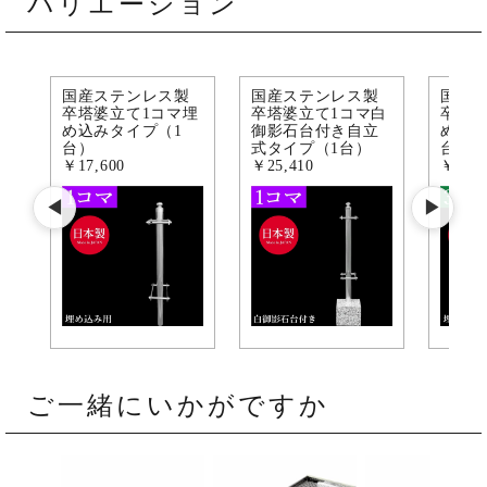
バリエーション
国産ステンレス製
国産ステンレス製
国産
卒塔婆立て1コマ埋
卒塔婆立て1コマ白
卒塔婆
め込みタイプ（1
御影石台付き自立
め込み
台）
式タイプ（1台）
台）
￥17,600
￥25,410
￥15,4
◀
▶
ご一緒にいかがですか