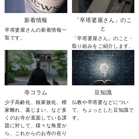
完結です。 あなたなら、
営。 見よう見まねで作っ
人生で一番大きな挑戦は
たサイトに待っていたの
何ですか？ぜひコメント
は、想像以上の結果でし
新着情報
「卒塔婆屋さん」のこ
で教えてください！ 「い
た。 そして、その後やじ
と
卒塔婆屋さんの新着情報一
いね」「保存」「フォロ
社長の運命を大きく変え
覧です。
ー」も励みになります。
る出来事が起こります。
「卒塔婆屋さん」のこと・
ーーーーーーーーーーー
続きは第4話「逆転編」。
取り組みをご紹介します。
ーーーーーー 創業明治15
ぜひ最後までご覧いただ
年｜卒塔婆専門メーカー
き、感想をコメントで教
東京・日の出町を拠点
えてください！ 「いい
に、全国6,000以上のお寺
ね」「保存」「フォロ
とお取引する、 お寺のこ
ー」も励みになります。
とを知り尽くした“卒塔婆
ーーーーーーーーーーー
寺コラム
豆知識
屋”です。 卒塔婆に関する
ーーーーーー 創業明治15
疑問をわかりやすく解説
年｜卒塔婆専門メーカー
少子高齢化、核家族化、檀
仏教や卒塔婆などについ
しながら、 住職・寺院向
東京・日の出町を拠点
家離れ、墓じまい、など多
て、ちょっとした豆知識で
けの有益な情報や やじ社
に、全国6,000以上のお寺
くのお寺が直面している課
す。
長の日常まで発信中！▶
とお取引する、 お寺のこ
題に対して、様々な角度か
@sotoubaya140 ご相談は
とを知り尽くした“卒塔婆
ら、これからのお寺の在り
DM・公式LINEからお気
屋”です。 卒塔婆に関する