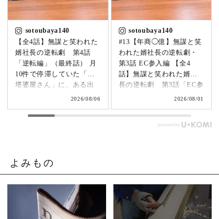
sotoubaya140
sotoubaya140
【全4話】無謀と笑われた
#13【年商◯億】無謀と笑
婿社長の逆転劇 第4話
われた婿社長の逆転劇・
「逆転編」（最終話） 月
第3話 EC参入編 【全4
10件で停滞していた「卒
話】無謀と笑われた婿社
塔婆屋さん」に、ある出
長の逆転劇 第3話「EC参
来事が起こります。▶
入編」 飛び込み営業でも
2026/08/06
2026/08/01
@sotoubaya140 「このま
成果ゼロ。追い詰められ
まじゃまずい。」 そう痛
たやじ社長が下した決断
感させられる出来事が、
とは。▶ @sotoubaya140
やじ社長を襲いました。
「もうネットで売るしか
そこから、本気モードが
ない。」 そう決意したも
発動します。 来る日も来
のの、社員も同業者も、
よみもの
る日も改善を重ね続けた
そしてやじ社長自身も
先に待っていたのは、誰
「無理だろう」と思って
も予想しなかった結果で
いたそうです。 それで
した。 無謀だと笑われた
も、ダメ元で始めた初め
婿社長の逆転劇、ついに
てのネットショップ運