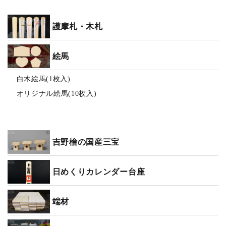
護摩札・木札
絵馬
白木絵馬(1枚入)
オリジナル絵馬(10枚入)
吉野檜の国産三宝
日めくりカレンダー台座
端材