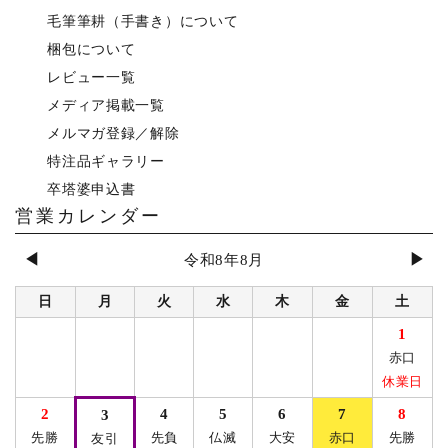
毛筆筆耕（手書き）について
梱包について
レビュー一覧
メディア掲載一覧
メルマガ登録／解除
特注品ギャラリー
卒塔婆申込書
営業カレンダー
◀
▶
令和8年8月
日
月
火
水
木
金
土
1
赤口
休業日
2
4
5
6
7
8
3
先勝
先負
仏滅
大安
赤口
先勝
友引