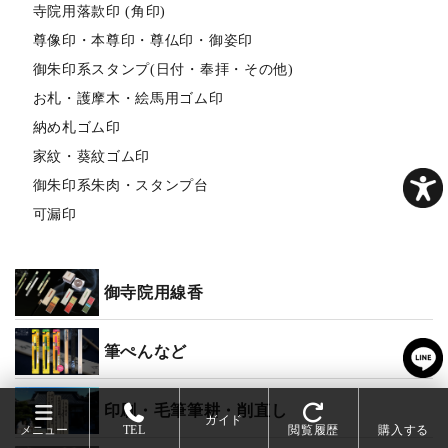
寺院用落款印 (角印)
尊像印・本尊印・尊仏印・御姿印
御朱印系スタンプ(日付・奉拝・その他)
お札・護摩木・絵馬用ゴム印
納め札ゴム印
家紋・葵紋ゴム印
御朱印系朱肉・スタンプ台
可漏印
御寺院用線香
筆ぺんなど
印刷・毛筆筆耕・削直し
ガイド
メニュー
TEL
閲覧履歴
購入する