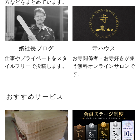
軽にどうぞ📩 #やじ社長 #
疑問をわかりやすく解説
方などをまとめています。
卒塔婆 #卒塔婆屋さん #日
しながら、 住職・寺院向
の出町 婿社長
けの有益な情報や やじ社
長の日常まで発信中！▶
@sotoubaya140 ご相談は
DM・公式LINEからお気
軽にどうぞ📩 #やじ社長 #
婿社長ブログ
寺ハウス
卒塔婆 #卒塔婆屋さん #日
の出町 婿社長
仕事やプライベートをスタ
お寺関係者・お寺好きが集
イルフリーで投稿します。
う無料オンラインサロンで
す。
おすすめサービス