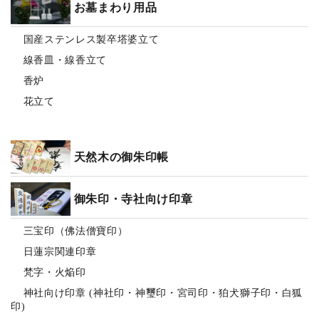
お墓まわり用品
国産ステンレス製卒塔婆立て
線香皿・線香立て
香炉
花立て
天然木の御朱印帳
御朱印・寺社向け印章
三宝印（佛法僧寶印）
日蓮宗関連印章
梵字・火焔印
神社向け印章 (神社印・神璽印・宮司印・狛犬獅子印・白狐
印)