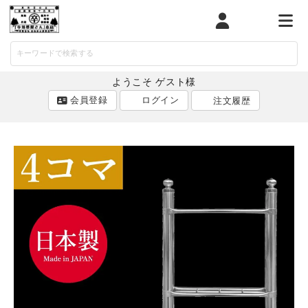
マイページ
カート
メニ
ようこそ ゲスト様
会員登録
ログイン
注文履歴
ACCOUNT MENU
ようこそ ゲスト 様
ログイン
会員登録