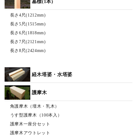
墓標(1本)
長さ4尺(1212mm)
長さ5尺(1515mm)
長さ6尺(1818mm)
長さ7尺(2121mm)
長さ8尺(2424mm)
経木塔婆・水塔婆
護摩木
角護摩木（壇木・乳木）
うす型護摩木（100本入）
護摩木一座分セット
護摩木アウトレット