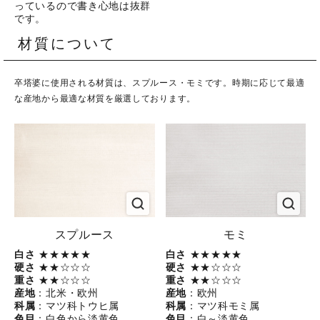
っているので書き心地は抜群
です。
材質について
卒塔婆に使用される材質は、スプルース・モミです。時期に応じて最適
な産地から最適な材質を厳選しております。
スプルース
モミ
白さ
★★★★★
白さ
★★★★★
硬さ
★★☆☆☆
硬さ
★★☆☆☆
重さ
★★☆☆☆
重さ
★★☆☆☆
産地
：北米・欧州
産地
：欧州
科属
：マツ科トウヒ属
科属
：マツ科モミ属
色目
：白色から淡黄色
色目
：白～淡黄色