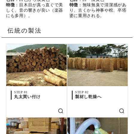
特徴
：目木目が真っ直ぐで美
特徴
：無味無臭で清潔感があ
しく、音の響きが良い（楽器
り、古くから神事や棺、卒塔
にも多用）。
婆に重用される。
伝統の製法
STEP 01
STEP 02
丸太買い付け
製材し乾燥へ