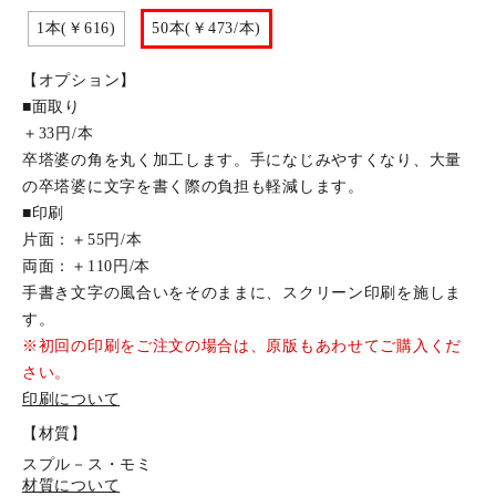
1本(￥616)
50本(￥473/本)
【オプション】
■面取り
＋33円/本
卒塔婆の角を丸く加工します。手になじみやすくなり、大量
の卒塔婆に文字を書く際の負担も軽減します。
■印刷
片面：＋55円/本
両面：＋110円/本
手書き文字の風合いをそのままに、スクリーン印刷を施しま
す。
※初回の印刷をご注文の場合は、原版もあわせてご購入くだ
さい。
印刷について
【材質】
スプル－ス・モミ
材質について