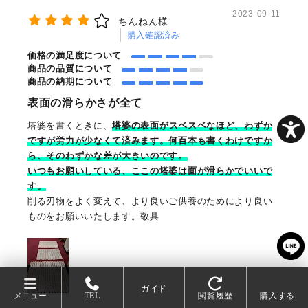
2023-09-11
ちんねん様
購入確認済み
価格の満足度について
商品の品質について
商品の納期について
表面の滑らかさが全て
塔婆を書くときに、
塔婆の表面がスベスベなほど、わずか
ですが労力が少なくて済みます。何百本も書くわけですか
ら、そのわずかな差が大きいのです。
いつもお願いしている、ここの塔婆は面が滑らかでいいで
す。
削る刃物をよく変えて、より良いご供養のためにより良い
ものをお願いいたします。敬具
ガイド
メニュー
TEL
閲覧履歴
購入する