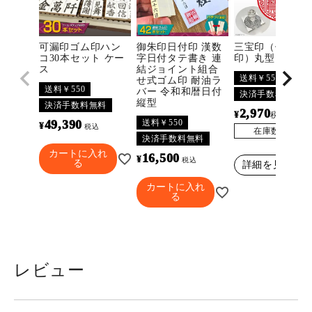
可漏印ゴム印ハン
御朱印日付印 漢数
三宝印（佛法僧
コ30本セット ケー
字日付タテ書き 連
印）丸型
ス
結ジョイント組合
送料￥550
せ式ゴム印 耐油ラ
送料￥550
バー 令和和暦日付
決済手数料無料
縦型
決済手数料無料
2,970
¥
〜
税込
送料￥550
49,390
¥
税込
在庫数
3297
決済手数料無料
カートに入れ
16,500
¥
税込
る
詳細を見る
カートに入れ
る
レビュー