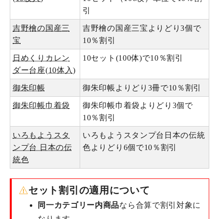
引
吉野檜の国産三
吉野檜の国産三宝よりどり3個で
宝
10％割引
日めくりカレン
10セット(100体)で10％割引
ダー台座(10体入)
御朱印帳
御朱印帳よりどり3冊で10％割引
御朱印帳巾着袋
御朱印帳巾着袋よりどり3個で
10％割引
いろもようスタ
いろもようスタンプ台日本の伝統
ンプ台 日本の伝
色よりどり6個で10％割引
統色
セット割引の適用について
同一カテゴリー内商品
なら合算で割引対象に
なります。