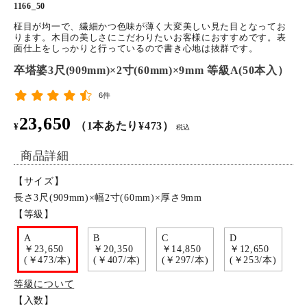
1166_50
特定商取引法について
柾目が均一で、繊細かつ色味が薄く大変美しい見た目となってお
ります。木目の美しさにこだわりたいお客様におすすめです。表
面仕上をしっかりと行っているので書き心地は抜群です。
お問い合わせ
卒塔婆3尺(909mm)×2寸(60mm)×9mm 等級A(50本入）
6件
23,650
（1本あたり¥473）
¥
税込
商品詳細
【サイズ】
長さ3尺(909mm)×幅2寸(60mm)×厚さ9mm
【等級】
A
B
C
D
￥23,650
￥20,350
￥14,850
￥12,650
(￥473/本)
(￥407/本)
(￥297/本)
(￥253/本)
等級について
【入数】