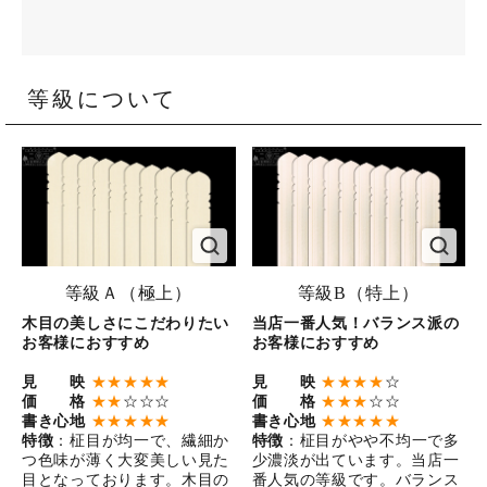
等級について
等級Ａ（極上）
等級B（特上）
木目の美しさにこだわりたい
当店一番人気！バランス派の
お客様におすすめ
お客様におすすめ
見 映
★★★★★
見 映
★★★★
☆
価 格
★★
☆☆☆
価 格
★★★
☆☆
書き心地
★★★★★
書き心地
★★★★★
特徴
：柾目が均一で、繊細か
特徴
：柾目がやや不均一で多
つ色味が薄く大変美しい見た
少濃淡が出ています。当店一
目となっております。木目の
番人気の等級です。バランス