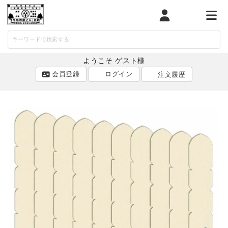
マイページ
カート
メニ
ようこそ ゲスト様
会員登録
ログイン
注文履歴
ACCOUNT MENU
ようこそ ゲスト 様
ログイン
会員登録