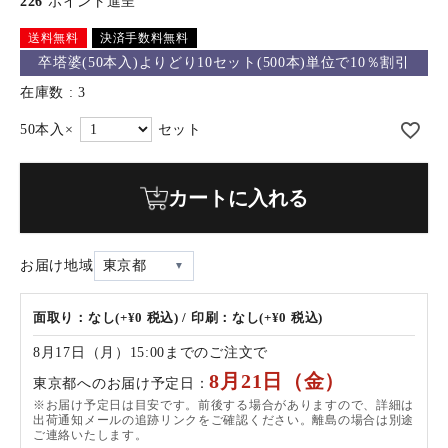
226
ポイント進呈
送料無料
決済手数料無料
卒塔婆(50本入)よりどり10セット(500本)単位で10％割引
在庫数
3
カートに入れる
お届け地域
東京都
面取り：なし(+¥0 税込) / 印刷：なし(+¥0 税込)
8月17日（月）15:00までのご注文で
8月21日（金）
東京都へのお届け予定日：
※お届け予定日は目安です。前後する場合がありますので、詳細は
出荷通知メールの追跡リンクをご確認ください。離島の場合は別途
ご連絡いたします。