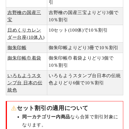
引
吉野檜の国産三
吉野檜の国産三宝よりどり3個で
宝
10％割引
日めくりカレン
10セット(100体)で10％割引
ダー台座(10体入)
御朱印帳
御朱印帳よりどり3冊で10％割引
御朱印帳巾着袋
御朱印帳巾着袋よりどり3個で
10％割引
いろもようスタ
いろもようスタンプ台日本の伝統
ンプ台 日本の伝
色よりどり6個で10％割引
統色
セット割引の適用について
同一カテゴリー内商品
なら合算で割引対象に
なります。