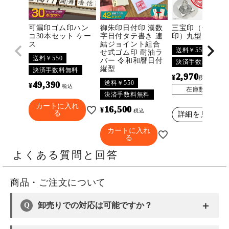
可漏印ゴム印ハン
御朱印日付印 漢数
三宝印（佛法僧
コ30本セット ケー
字日付タテ書き 連
印）丸型
ス
結ジョイント組合
送料￥550
せ式ゴム印 耐油ラ
送料￥550
バー 令和和暦日付
決済手数料無料
縦型
決済手数料無料
2,970
¥
〜
税込
送料￥550
49,390
¥
税込
在庫数
3296
決済手数料無料
カートに入れ
16,500
¥
税込
る
詳細を見る
カートに入れ
る
よくある質問と回答
商品・ご注文について
＋
卸売りでの対応は可能ですか？