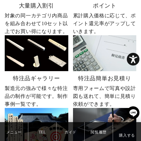
大量購入割引
ポイント
対象の同一カテゴリ内商品
累計購入価格に応じて、ポ
を組み合わせて10セット以
イント還元率がアップして
上でお買い得になります。
いきます。
特注品ギャラリー
特注品簡単お見積り
製造元の強みで様々な特注
専用フォームで写真や設計
品の制作が可能です。制作
図も送れて、簡単に見積り
事例一覧です。
依頼ができます。
メニュー
TEL
ガイド
閲覧履歴
購入する