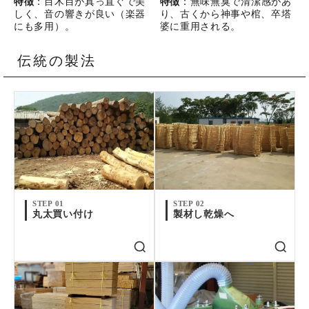
特徴
：目木目が真っ直ぐで美
特徴
：無味無臭で清潔感があ
しく、音の響きが良い（楽器
り、古くから神事や棺、卒塔
にも多用）。
婆に重用される。
伝統の製法
STEP 01
STEP 02
丸太買い付け
製材し乾燥へ