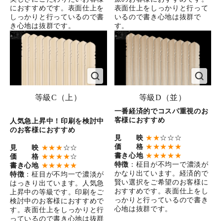
におすすめです。表面仕上を
表面仕上をしっかりと行って
しっかりと行っているので書
いるので書き心地は抜群で
き心地は抜群です。
す。
等級C（上）
等級D（並）
一番経済的でコスパ重視のお
客様におすすめ
人気急上昇中！印刷を検討中
のお客様におすすめ
見 映
★★
☆☆☆
価 格
★★★★★
見 映
★★★
☆☆
書き心地
★★★★★
価 格
★★★★
☆
特徴
：柾目が不均一で濃淡が
書き心地
★★★★★
かなり出ています。経済的で
特徴
：柾目が不均一で濃淡が
賢い選択をご希望のお客様に
はっきり出ています。人気急
おすすめです。表面仕上をし
上昇中の等級です。印刷をご
っかりと行っているので書き
検討中のお客様におすすめで
心地は抜群です。
す。表面仕上をしっかりと行
っているので書き心地は抜群