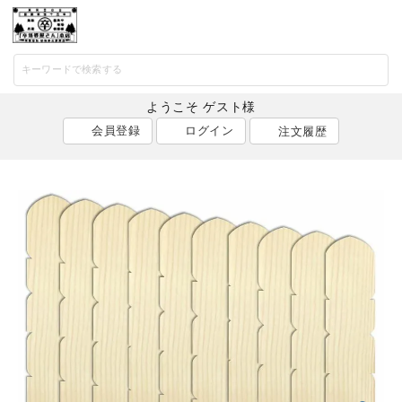
マイページ
カート
メニ
ようこそ ゲスト様
会員登録
ログイン
注文履歴
ACCOUNT MENU
ようこそ ゲスト 様
ログイン
会員登録