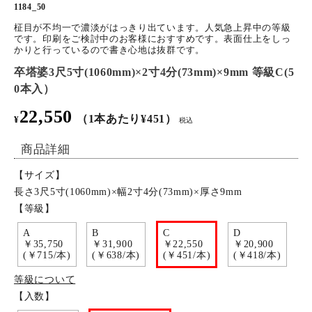
1184_50
特定商取引法について
柾目が不均一で濃淡がはっきり出ています。人気急上昇中の等級
です。印刷をご検討中のお客様におすすめです。表面仕上をしっ
かりと行っているので書き心地は抜群です。
お問い合わせ
卒塔婆3尺5寸(1060mm)×2寸4分(73mm)×9mm 等級C(5
0本入）
22,550
（1本あたり¥451）
¥
税込
商品詳細
【サイズ】
長さ3尺5寸(1060mm)×幅2寸4分(73mm)×厚さ9mm
【等級】
A
B
C
D
￥35,750
￥31,900
￥22,550
￥20,900
(￥715/本)
(￥638/本)
(￥451/本)
(￥418/本)
等級について
【入数】