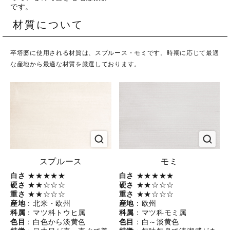
です。
材質について
卒塔婆に使用される材質は、スプルース・モミです。時期に応じて最適
な産地から最適な材質を厳選しております。
スプルース
モミ
白さ
★★★★★
白さ
★★★★★
硬さ
★★☆☆☆
硬さ
★★☆☆☆
重さ
★★☆☆☆
重さ
★★☆☆☆
産地
：北米・欧州
産地
：欧州
科属
：マツ科トウヒ属
科属
：マツ科モミ属
色目
：白色から淡黄色
色目
：白～淡黄色