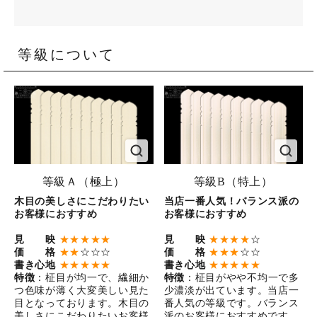
等級について
等級Ａ（極上）
等級B（特上）
木目の美しさにこだわりたい
当店一番人気！バランス派の
お客様におすすめ
お客様におすすめ
見 映
★★★★★
見 映
★★★★
☆
価 格
★★
☆☆☆
価 格
★★★
☆☆
書き心地
★★★★★
書き心地
★★★★★
特徴
：柾目が均一で、繊細か
特徴
：柾目がやや不均一で多
つ色味が薄く大変美しい見た
少濃淡が出ています。当店一
目となっております。木目の
番人気の等級です。バランス
美しさにこだわりたいお客様
派のお客様におすすめです。