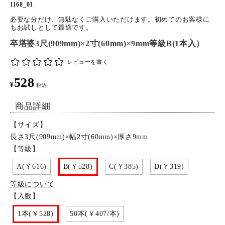
1168_01
特定商取引法について
必要な分だけ、無駄なくご購入いただけます。初めてのお客様に
もお試しとして最適です。
卒塔婆3尺(909mm)×2寸(60mm)×9mm等級B(1本入）
お問い合わせ
レビューを書く
528
¥
税込
商品詳細
【サイズ】
長さ3尺(909mm)×幅2寸(60mm)×厚さ9mm
【等級】
A(￥616)
B(￥528)
C(￥385)
D(￥319)
等級について
【入数】
1本(￥528)
50本(￥407/本)