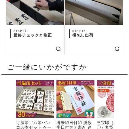
STEP 11
STEP 12
最終チェックと修正
梱包し出荷
ご一緒にいかがですか
可漏印ゴム印ハン
御朱印日付印 漢数
三宝印（佛法僧
コ30本セット ケー
字日付タテ書き 連
印）丸型