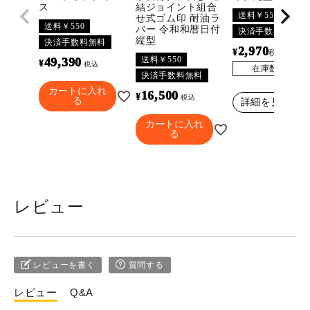
ス
結ジョイント組合
送料￥550
せ式ゴム印 耐油ラ
送料￥550
バー 令和和暦日付
決済手数料無料
縦型
決済手数料無料
2,970
¥
〜
税込
送料￥550
49,390
¥
税込
在庫数
3296
決済手数料無料
カートに入れ
16,500
¥
税込
る
詳細を見る
カートに入れ
る
レビュー
レビューを書く
質問する
レビュー
Q&A