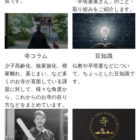
覧です。
ー」も励みになります。
る出来事が起こります。
「卒塔婆屋さん」のこと・
ーーーーーーーーーーー
続きは第4話「逆転編」。
取り組みをご紹介します。
ーーーーーー 創業明治15
ぜひ最後までご覧いただ
年｜卒塔婆専門メーカー
き、感想をコメントで教
東京・日の出町を拠点
えてください！ 「いい
に、全国6,000以上のお寺
ね」「保存」「フォロ
とお取引する、 お寺のこ
ー」も励みになります。
とを知り尽くした“卒塔婆
ーーーーーーーーーーー
寺コラム
豆知識
屋”です。 卒塔婆に関する
ーーーーーー 創業明治15
疑問をわかりやすく解説
年｜卒塔婆専門メーカー
少子高齢化、核家族化、檀
仏教や卒塔婆などについ
しながら、 住職・寺院向
東京・日の出町を拠点
家離れ、墓じまい、など多
て、ちょっとした豆知識で
けの有益な情報や やじ社
に、全国6,000以上のお寺
くのお寺が直面している課
す。
長の日常まで発信中！▶
とお取引する、 お寺のこ
題に対して、様々な角度か
@sotoubaya140 ご相談は
とを知り尽くした“卒塔婆
ら、これからのお寺の在り
DM・公式LINEからお気
屋”です。 卒塔婆に関する
軽にどうぞ📩 #やじ社長 #
疑問をわかりやすく解説
方などをまとめています。
卒塔婆 #卒塔婆屋さん #日
しながら、 住職・寺院向
の出町 婿社長
けの有益な情報や やじ社
長の日常まで発信中！▶
@sotoubaya140 ご相談は
DM・公式LINEからお気