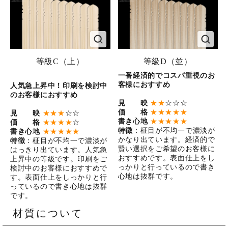
等級C（上）
等級D（並）
一番経済的でコスパ重視のお
客様におすすめ
人気急上昇中！印刷を検討中
のお客様におすすめ
見 映
★★
☆☆☆
価 格
★★★★★
見 映
★★★
☆☆
書き心地
★★★★★
価 格
★★★★
☆
特徴
：柾目が不均一で濃淡が
書き心地
★★★★★
かなり出ています。経済的で
特徴
：柾目が不均一で濃淡が
賢い選択をご希望のお客様に
はっきり出ています。人気急
おすすめです。表面仕上をし
上昇中の等級です。印刷をご
っかりと行っているので書き
検討中のお客様におすすめで
心地は抜群です。
す。表面仕上をしっかりと行
っているので書き心地は抜群
です。
材質について