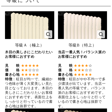
等級について
等級Ａ（極上）
等級B（特上）
木目の美しさにこだわりたい
当店一番人気！バランス派の
お客様におすすめ
お客様におすすめ
見 映
★★★★★
見 映
★★★★
☆
価 格
★★
☆☆☆
価 格
★★★
☆☆
書き心地
★★★★★
書き心地
★★★★★
特徴
：柾目が均一で、繊細か
特徴
：柾目がやや不均一で多
つ色味が薄く大変美しい見た
少濃淡が出ています。当店一
目となっております。木目の
番人気の等級です。バランス
美しさにこだわりたいお客様
派のお客様におすすめです。
におすすめです。表面仕上を
表面仕上をしっかりと行って
しっかりと行っているので書
いるので書き心地は抜群で
き心地は抜群です。
す。