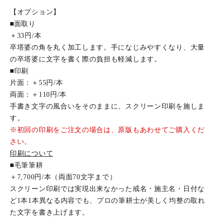
【オプション】
■面取り
＋33円/本
卒塔婆の角を丸く加工します。手になじみやすくなり、大量
の卒塔婆に文字を書く際の負担も軽減します。
■印刷
片面：＋55円/本
両面：＋110円/本
手書き文字の風合いをそのままに、スクリーン印刷を施しま
す。
※初回の印刷をご注文の場合は、原版もあわせてご購入くだ
さい。
印刷について
■毛筆筆耕
＋7,700円/本（両面70文字まで）
スクリーン印刷では実現出来なかった戒名・施主名・日付な
ど1本1本異なる内容でも、プロの筆耕士が美しく均整の取れ
た文字を書き上げます。