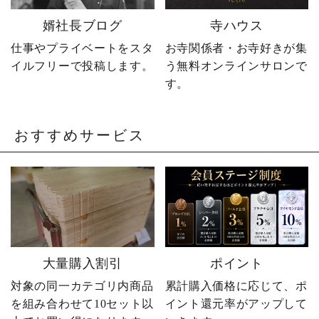
軽にどうぞ📩 #やじ社長 #
婿社長ブログ
寺ハウス
卒塔婆 #卒塔婆屋さん #日
の出町 婿社長
仕事やプライベートをスタ
お寺関係者・お寺好きが集
イルフリーで投稿します。
う無料オンラインサロンで
す。
おすすめサービス
大量購入割引
ポイント
対象の同一カテゴリ内商品
累計購入価格に応じて、ポ
を組み合わせて10セット以
イント還元率がアップして