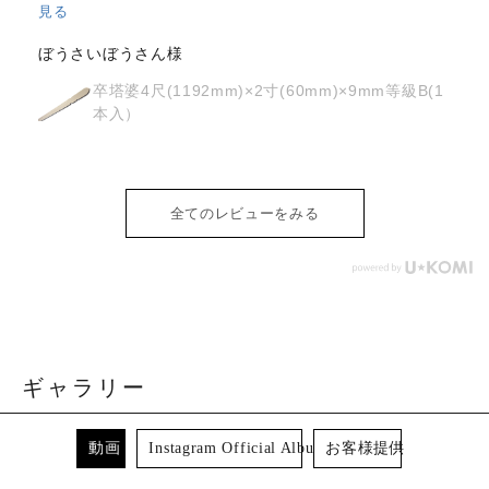
が、どちらも丁寧に対応していただきました。製品の
...
もっ
と見る
osyoh様
経木塔婆・水塔婆五輪型１尺
(303mm)×62mm×0.4mm(200枚入)
全てのレビューをみる
ギャラリー
動画
Instagram Official Album
お客様提供