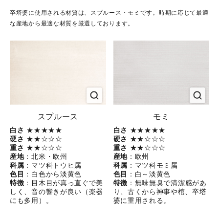
卒塔婆に使用される材質は、スプルース・モミです。時期に応じて最適
な産地から最適な材質を厳選しております。
スプルース
モミ
白さ
★★★★★
白さ
★★★★★
硬さ
★★☆☆☆
硬さ
★★☆☆☆
重さ
★★☆☆☆
重さ
★★☆☆☆
産地
：北米・欧州
産地
：欧州
科属
：マツ科トウヒ属
科属
：マツ科モミ属
色目
：白色から淡黄色
色目
：白～淡黄色
特徴
：目木目が真っ直ぐで美
特徴
：無味無臭で清潔感があ
しく、音の響きが良い（楽器
り、古くから神事や棺、卒塔
にも多用）。
婆に重用される。