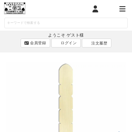
マイページ
カート
メニ
ようこそ ゲスト様
会員登録
ログイン
注文履歴
ACCOUNT MENU
ようこそ ゲスト 様
ログイン
会員登録