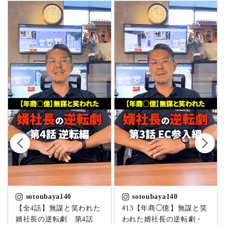
sotoubaya140
sotoubaya140
【全4話】無謀と笑われた
#13【年商◯億】無謀と笑
婿社長の逆転劇 第4話
われた婿社長の逆転劇・