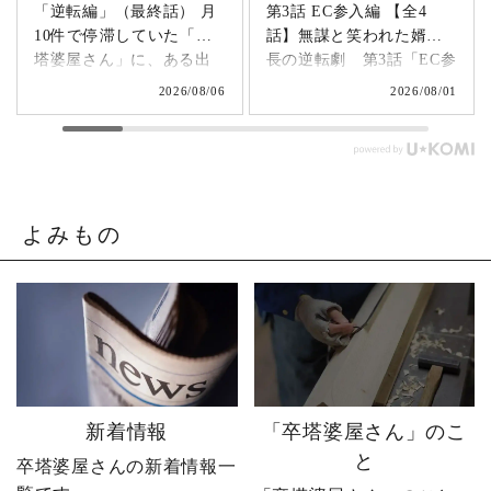
「逆転編」（最終話） 月
第3話 EC参入編 【全4
10件で停滞していた「卒
話】無謀と笑われた婿社
塔婆屋さん」に、ある出
長の逆転劇 第3話「EC参
来事が起こります。▶
入編」 飛び込み営業でも
2026/08/06
2026/08/01
@sotoubaya140 「このま
成果ゼロ。追い詰められ
まじゃまずい。」 そう痛
たやじ社長が下した決断
感させられる出来事が、
とは。▶ @sotoubaya140
やじ社長を襲いました。
「もうネットで売るしか
そこから、本気モードが
ない。」 そう決意したも
発動します。 来る日も来
のの、社員も同業者も、
よみもの
る日も改善を重ね続けた
そしてやじ社長自身も
先に待っていたのは、誰
「無理だろう」と思って
も予想しなかった結果で
いたそうです。 それで
した。 無謀だと笑われた
も、ダメ元で始めた初め
婿社長の逆転劇、ついに
てのネットショップ運
完結です。 あなたなら、
営。 見よう見まねで作っ
人生で一番大きな挑戦は
たサイトに待っていたの
何ですか？ぜひコメント
は、想像以上の結果でし
新着情報
「卒塔婆屋さん」のこ
で教えてください！ 「い
た。 そして、その後やじ
と
卒塔婆屋さんの新着情報一
いね」「保存」「フォロ
社長の運命を大きく変え