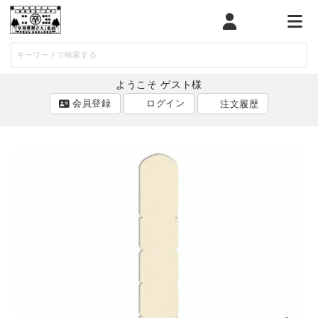
マイページ
カート
メニ
ようこそ ゲスト様
会員登録
ログイン
注文履歴
ACCOUNT MENU
ようこそ ゲスト 様
ログイン
会員登録