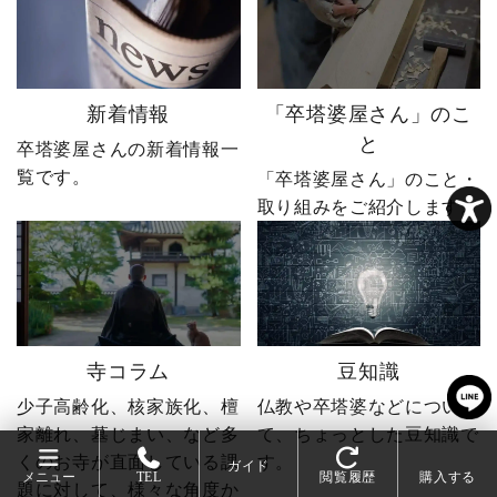
した。 無謀だと笑われた
も、ダメ元で始めた初め
婿社長の逆転劇、ついに
てのネットショップ運
完結です。 あなたなら、
営。 見よう見まねで作っ
人生で一番大きな挑戦は
たサイトに待っていたの
何ですか？ぜひコメント
は、想像以上の結果でし
新着情報
「卒塔婆屋さん」のこ
で教えてください！ 「い
た。 そして、その後やじ
と
卒塔婆屋さんの新着情報一
いね」「保存」「フォロ
社長の運命を大きく変え
覧です。
ー」も励みになります。
る出来事が起こります。
「卒塔婆屋さん」のこと・
ーーーーーーーーーーー
続きは第4話「逆転編」。
取り組みをご紹介します。
ーーーーーー 創業明治15
ぜひ最後までご覧いただ
年｜卒塔婆専門メーカー
き、感想をコメントで教
東京・日の出町を拠点
えてください！ 「いい
に、全国6,000以上のお寺
ね」「保存」「フォロ
とお取引する、 お寺のこ
ー」も励みになります。
とを知り尽くした“卒塔婆
ーーーーーーーーーーー
寺コラム
豆知識
屋”です。 卒塔婆に関する
ーーーーーー 創業明治15
疑問をわかりやすく解説
年｜卒塔婆専門メーカー
少子高齢化、核家族化、檀
仏教や卒塔婆などについ
しながら、 住職・寺院向
東京・日の出町を拠点
家離れ、墓じまい、など多
て、ちょっとした豆知識で
けの有益な情報や やじ社
に、全国6,000以上のお寺
くのお寺が直面している課
す。
ガイド
長の日常まで発信中！▶
とお取引する、 お寺のこ
メニュー
TEL
閲覧履歴
購入する
題に対して、様々な角度か
@sotoubaya140 ご相談は
とを知り尽くした“卒塔婆