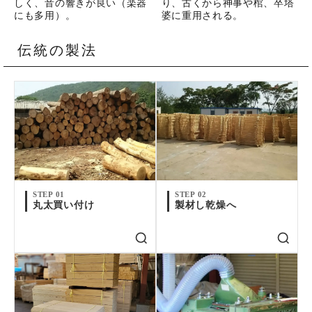
しく、音の響きが良い（楽器
り、古くから神事や棺、卒塔
にも多用）。
婆に重用される。
伝統の製法
STEP 01
STEP 02
丸太買い付け
製材し乾燥へ