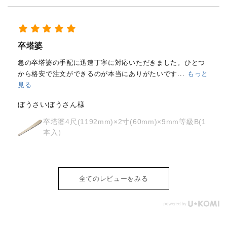
経木塔婆・水塔婆五輪型１尺
(303mm)×62mm×0.4mm(200...
もっと見る
はじめて注文しました。
メールと電話で内容照会しました
が、どちらも丁寧に対応していただきました。製品の
...
もっ
と見る
osyoh様
経木塔婆・水塔婆五輪型１尺
(303mm)×62mm×0.4mm(200枚入)
全てのレビューをみる