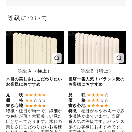
等級について
等級Ａ（極上）
等級B（特上）
木目の美しさにこだわりたい
当店一番人気！バランス派の
お客様におすすめ
お客様におすすめ
見 映
★★★★★
見 映
★★★★
☆
価 格
★★
☆☆☆
価 格
★★★
☆☆
書き心地
★★★★★
書き心地
★★★★★
特徴
：柾目が均一で、繊細か
特徴
：柾目がやや不均一で多
つ色味が薄く大変美しい見た
少濃淡が出ています。当店一
目となっております。木目の
番人気の等級です。バランス
美しさにこだわりたいお客様
派のお客様におすすめです。