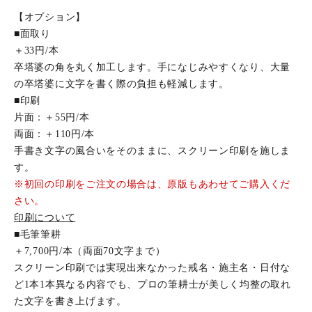
【オプション】
■面取り
＋33円/本
卒塔婆の角を丸く加工します。手になじみやすくなり、大量
の卒塔婆に文字を書く際の負担も軽減します。
■印刷
片面：＋55円/本
両面：＋110円/本
手書き文字の風合いをそのままに、スクリーン印刷を施しま
す。
※初回の印刷をご注文の場合は、原版もあわせてご購入くだ
さい。
印刷について
■毛筆筆耕
＋7,700円/本（両面70文字まで）
スクリーン印刷では実現出来なかった戒名・施主名・日付な
ど1本1本異なる内容でも、プロの筆耕士が美しく均整の取れ
た文字を書き上げます。