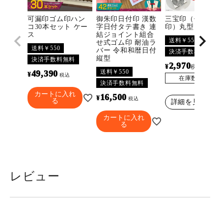
可漏印ゴム印ハン
御朱印日付印 漢数
三宝印（佛法僧
コ30本セット ケー
字日付タテ書き 連
印）丸型
ス
結ジョイント組合
送料￥550
せ式ゴム印 耐油ラ
送料￥550
バー 令和和暦日付
決済手数料無料
縦型
決済手数料無料
2,970
¥
〜
税込
送料￥550
49,390
¥
税込
在庫数
3296
決済手数料無料
カートに入れ
16,500
¥
税込
る
詳細を見る
カートに入れ
る
レビュー