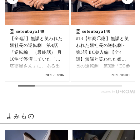
sotoubaya140
sotoubaya140
【全4話】無謀と笑われた
#13【年商◯億】無謀と笑
婿社長の逆転劇 第4話
われた婿社長の逆転劇・
「逆転編」（最終話） 月
第3話 EC参入編 【全4
10件で停滞していた「卒
話】無謀と笑われた婿社
塔婆屋さん」に、ある出
長の逆転劇 第3話「EC参
来事が起こります。▶
入編」 飛び込み営業でも
2026/08/06
2026/08/01
@sotoubaya140 「このま
成果ゼロ。追い詰められ
まじゃまずい。」 そう痛
たやじ社長が下した決断
感させられる出来事が、
とは。▶ @sotoubaya140
やじ社長を襲いました。
「もうネットで売るしか
そこから、本気モードが
ない。」 そう決意したも
発動します。 来る日も来
のの、社員も同業者も、
よみもの
る日も改善を重ね続けた
そしてやじ社長自身も
先に待っていたのは、誰
「無理だろう」と思って
も予想しなかった結果で
いたそうです。 それで