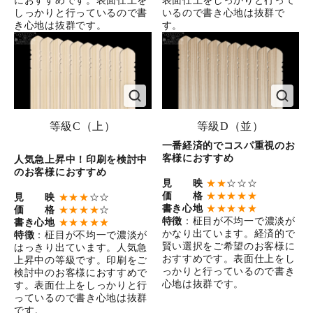
におすすめです。表面仕上を
表面仕上をしっかりと行って
しっかりと行っているので書
いるので書き心地は抜群で
き心地は抜群です。
す。
等級C（上）
等級D（並）
一番経済的でコスパ重視のお
客様におすすめ
人気急上昇中！印刷を検討中
のお客様におすすめ
見 映
★★
☆☆☆
価 格
★★★★★
見 映
★★★
☆☆
書き心地
★★★★★
価 格
★★★★
☆
特徴
：柾目が不均一で濃淡が
書き心地
★★★★★
かなり出ています。経済的で
特徴
：柾目が不均一で濃淡が
賢い選択をご希望のお客様に
はっきり出ています。人気急
おすすめです。表面仕上をし
上昇中の等級です。印刷をご
っかりと行っているので書き
検討中のお客様におすすめで
心地は抜群です。
す。表面仕上をしっかりと行
っているので書き心地は抜群
です。