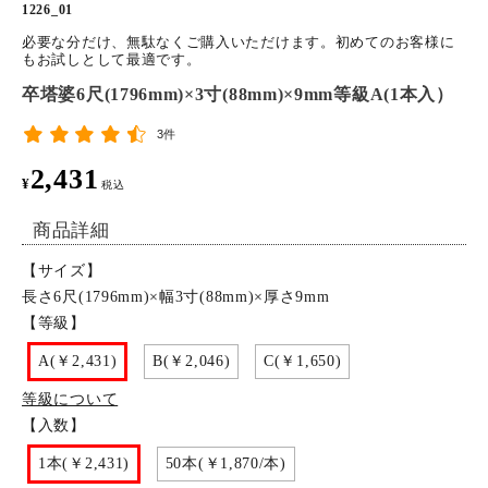
1226_01
特定商取引法について
必要な分だけ、無駄なくご購入いただけます。初めてのお客様に
もお試しとして最適です。
卒塔婆6尺(1796mm)×3寸(88mm)×9mm等級A(1本入）
お問い合わせ
3件
2,431
¥
税込
商品詳細
【サイズ】
長さ6尺(1796mm)×幅3寸(88mm)×厚さ9mm
【等級】
A(￥2,431)
B(￥2,046)
C(￥1,650)
等級について
【入数】
1本(￥2,431)
50本(￥1,870/本)