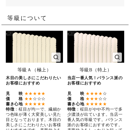
等級について
等級Ａ（極上）
等級B（特上）
木目の美しさにこだわりたい
当店一番人気！バランス派の
お客様におすすめ
お客様におすすめ
見 映
★★★★★
見 映
★★★★
☆
価 格
★★
☆☆☆
価 格
★★★
☆☆
書き心地
★★★★★
書き心地
★★★★★
特徴
：柾目が均一で、繊細か
特徴
：柾目がやや不均一で多
つ色味が薄く大変美しい見た
少濃淡が出ています。当店一
目となっております。木目の
番人気の等級です。バランス
美しさにこだわりたいお客様
派のお客様におすすめです。