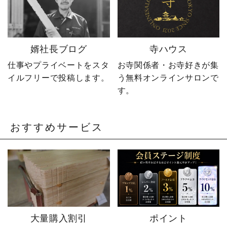
長の日常まで発信中！▶
@sotoubaya140 ご相談は
DM・公式LINEからお気
軽にどうぞ📩 #やじ社長 #
婿社長ブログ
寺ハウス
卒塔婆 #卒塔婆屋さん #日
の出町 婿社長
仕事やプライベートをスタ
お寺関係者・お寺好きが集
イルフリーで投稿します。
う無料オンラインサロンで
す。
おすすめサービス
大量購入割引
ポイント