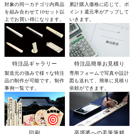
対象の同一カテゴリ内商品
累計購入価格に応じて、ポ
を組み合わせて10セット以
イント還元率がアップして
上でお買い得になります。
いきます。
特注品ギャラリー
特注品簡単お見積り
製造元の強みで様々な特注
専用フォームで写真や設計
品の制作が可能です。制作
図も送れて、簡単に見積り
事例一覧です。
依頼ができます。
印刷
卒塔婆への毛筆筆耕