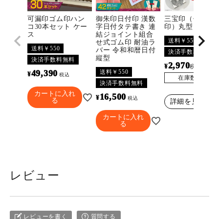
可漏印ゴム印ハン
御朱印日付印 漢数
三宝印（佛法僧
コ30本セット ケー
字日付タテ書き 連
印）丸型
ス
結ジョイント組合
送料￥550
せ式ゴム印 耐油ラ
送料￥550
バー 令和和暦日付
決済手数料無料
縦型
決済手数料無料
2,970
¥
〜
税込
送料￥550
49,390
¥
税込
在庫数
3296
決済手数料無料
カートに入れ
16,500
¥
税込
る
詳細を見る
カートに入れ
る
レビュー
レビューを書く
質問する