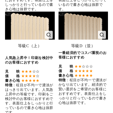
におすすめです。表面仕上を
表面仕上をしっかりと行って
しっかりと行っているので書
いるので書き心地は抜群で
き心地は抜群です。
す。
等級C（上）
等級D（並）
一番経済的でコスパ重視のお
客様におすすめ
人気急上昇中！印刷を検討中
のお客様におすすめ
見 映
★★
☆☆☆
価 格
★★★★★
見 映
★★★
☆☆
書き心地
★★★★★
価 格
★★★★
☆
特徴
：柾目が不均一で濃淡が
書き心地
★★★★★
かなり出ています。経済的で
特徴
：柾目が不均一で濃淡が
賢い選択をご希望のお客様に
はっきり出ています。人気急
おすすめです。表面仕上をし
上昇中の等級です。印刷をご
っかりと行っているので書き
検討中のお客様におすすめで
心地は抜群です。
す。表面仕上をしっかりと行
っているので書き心地は抜群
です。