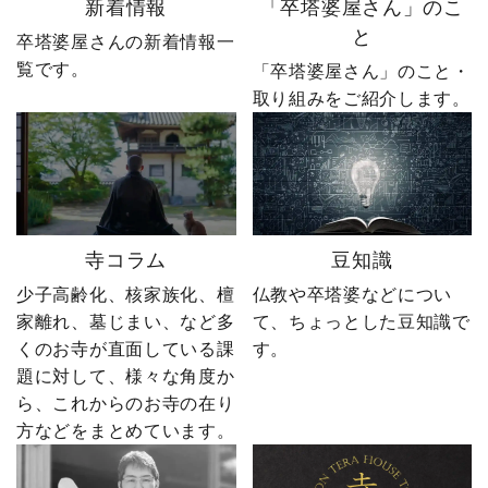
新着情報
「卒塔婆屋さん」のこ
で教えてください！ 「い
た。 そして、その後やじ
と
卒塔婆屋さんの新着情報一
いね」「保存」「フォロ
社長の運命を大きく変え
覧です。
ー」も励みになります。
る出来事が起こります。
「卒塔婆屋さん」のこと・
ーーーーーーーーーーー
続きは第4話「逆転編」。
取り組みをご紹介します。
ーーーーーー 創業明治15
ぜひ最後までご覧いただ
年｜卒塔婆専門メーカー
き、感想をコメントで教
東京・日の出町を拠点
えてください！ 「いい
に、全国6,000以上のお寺
ね」「保存」「フォロ
とお取引する、 お寺のこ
ー」も励みになります。
とを知り尽くした“卒塔婆
ーーーーーーーーーーー
寺コラム
豆知識
屋”です。 卒塔婆に関する
ーーーーーー 創業明治15
疑問をわかりやすく解説
年｜卒塔婆専門メーカー
少子高齢化、核家族化、檀
仏教や卒塔婆などについ
しながら、 住職・寺院向
東京・日の出町を拠点
家離れ、墓じまい、など多
て、ちょっとした豆知識で
けの有益な情報や やじ社
に、全国6,000以上のお寺
くのお寺が直面している課
す。
長の日常まで発信中！▶
とお取引する、 お寺のこ
題に対して、様々な角度か
@sotoubaya140 ご相談は
とを知り尽くした“卒塔婆
ら、これからのお寺の在り
DM・公式LINEからお気
屋”です。 卒塔婆に関する
軽にどうぞ📩 #やじ社長 #
疑問をわかりやすく解説
方などをまとめています。
卒塔婆 #卒塔婆屋さん #日
しながら、 住職・寺院向
の出町 婿社長
けの有益な情報や やじ社