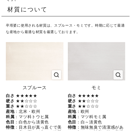
材質について
卒塔婆に使用される材質は、スプルース・モミです。時期に応じて最適
な産地から最適な材質を厳選しております。
スプルース
モミ
白さ
★★★★★
白さ
★★★★★
硬さ
★★☆☆☆
硬さ
★★☆☆☆
重さ
★★☆☆☆
重さ
★★☆☆☆
産地
：北米・欧州
産地
：欧州
科属
：マツ科トウヒ属
科属
：マツ科モミ属
色目
：白色から淡黄色
色目
：白～淡黄色
特徴
：目木目が真っ直ぐで美
特徴
：無味無臭で清潔感があ