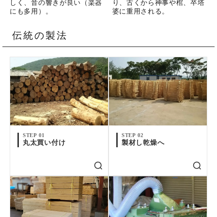
しく、音の響きが良い（楽器
り、古くから神事や棺、卒塔
にも多用）。
婆に重用される。
伝統の製法
STEP 01
STEP 02
丸太買い付け
製材し乾燥へ