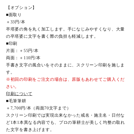
【オプション】
■面取り
＋33円/本
卒塔婆の角を丸く加工します。手になじみやすくなり、大量
の卒塔婆に文字を書く際の負担も軽減します。
■印刷
片面：＋55円/本
両面：＋110円/本
手書き文字の風合いをそのままに、スクリーン印刷を施しま
す。
※初回の印刷をご注文の場合は、原版もあわせてご購入くだ
さい。
印刷について
■毛筆筆耕
＋7,700円/本（両面70文字まで）
スクリーン印刷では実現出来なかった戒名・施主名・日付な
ど1本1本異なる内容でも、プロの筆耕士が美しく均整の取れ
た文字を書き上げます。