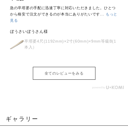
(303mm)×62mm×0.4mm(200...
もっと見る
はじめて注文しました。
メールと電話で内容照会しました
が、どちらも丁寧に対応していただきました。製品の
...
もっ
と見る
osyoh様
経木塔婆・水塔婆五輪型１尺
(303mm)×62mm×0.4mm(200枚入)
全てのレビューをみる
ギャラリー