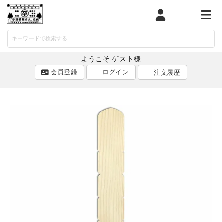
マイページ
カート
メニ
ようこそ ゲスト様
会員登録
ログイン
注文履歴
ACCOUNT MENU
ようこそ ゲスト 様
ログイン
会員登録