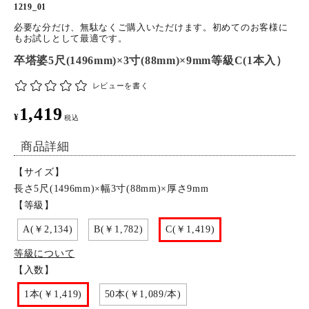
1219_01
特定商取引法について
必要な分だけ、無駄なくご購入いただけます。初めてのお客様に
もお試しとして最適です。
卒塔婆5尺(1496mm)×3寸(88mm)×9mm等級C(1本入）
お問い合わせ
レビューを書く
1,419
¥
税込
商品詳細
【サイズ】
長さ5尺(1496mm)×幅3寸(88mm)×厚さ9mm
【等級】
A(￥2,134)
B(￥1,782)
C(￥1,419)
等級について
【入数】
1本(￥1,419)
50本(￥1,089/本)