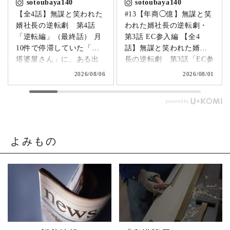
sotoubaya140
sotoubaya140
【全4話】無謀と笑われた
#13【年商◯億】無謀と笑
婿社長の逆転劇 第4話
われた婿社長の逆転劇・
「逆転編」（最終話） 月
第3話 EC参入編 【全4
10件で停滞していた「卒
話】無謀と笑われた婿社
塔婆屋さん」に、ある出
長の逆転劇 第3話「EC参
来事が起こります。▶
入編」 飛び込み営業でも
2026/08/06
2026/08/01
@sotoubaya140 「このま
成果ゼロ。追い詰められ
まじゃまずい。」 そう痛
たやじ社長が下した決断
感させられる出来事が、
とは。▶ @sotoubaya140
やじ社長を襲いました。
「もうネットで売るしか
そこから、本気モードが
ない。」 そう決意したも
発動します。 来る日も来
のの、社員も同業者も、
よみもの
る日も改善を重ね続けた
そしてやじ社長自身も
先に待っていたのは、誰
「無理だろう」と思って
も予想しなかった結果で
いたそうです。 それで
した。 無謀だと笑われた
も、ダメ元で始めた初め
婿社長の逆転劇、ついに
てのネットショップ運
完結です。 あなたなら、
営。 見よう見まねで作っ
人生で一番大きな挑戦は
たサイトに待っていたの
何ですか？ぜひコメント
は、想像以上の結果でし