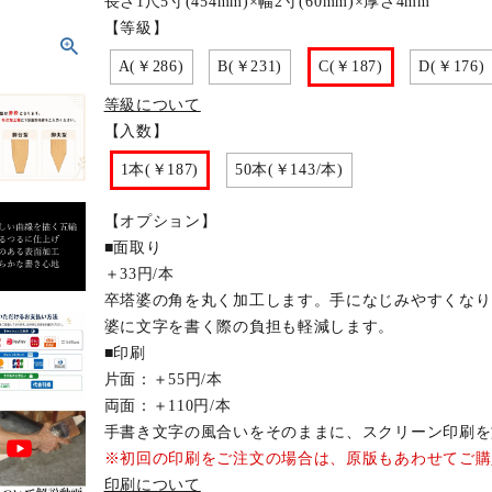
長さ1尺5寸(454mm)×幅2寸(60mm)×厚さ4mm
【等級】
A(￥286)
B(￥231)
C(￥187)
D(￥176)
等級について
【入数】
1本(￥187)
50本(￥143/本)
【オプション】
■面取り
＋33円/本
卒塔婆の角を丸く加工します。手になじみやすくなり
婆に文字を書く際の負担も軽減します。
■印刷
片面：＋55円/本
両面：＋110円/本
手書き文字の風合いをそのままに、スクリーン印刷を
※初回の印刷をご注文の場合は、原版もあわせてご購
印刷について