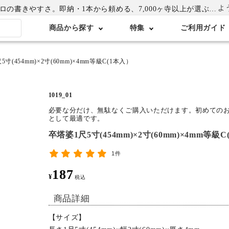
よ
書きやすさ。即納・1本から頼める、7,000ヶ寺以上が選ぶ卒塔婆専門店
商品から探す
特集
ご利用ガイド
寸(454mm)×2寸(60mm)×4mm等級C(1本入）
1019_01
必要な分だけ、無駄なくご購入いただけます。初めての
として最適です。
卒塔婆1尺5寸(454mm)×2寸(60mm)×4mm等級
1件
187
¥
税込
商品詳細
【サイズ】