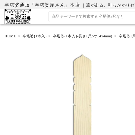
卒塔婆通販「卒塔婆屋さん」本店
｜筆が走る、引っかかりゼロの
HOME
卒塔婆(1本入)
卒塔婆(1本入)-長さ1尺5寸(454mm)
卒塔婆1尺5
ACCOUNT MENU
ようこそ ゲスト 様
ログイン
会員登録
ホーム