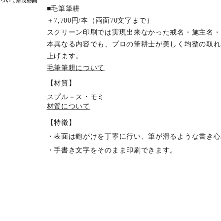
■毛筆筆耕
＋7,700円/本（両面70文字まで）
スクリーン印刷では実現出来なかった戒名・施主名・
本異なる内容でも、プロの筆耕士が美しく均整の取れ
上げます。
毛筆筆耕について
【材質】
スプル－ス・モミ
材質について
【特徴】
・表面は鉋がけを丁寧に行い、筆が滑るような書き心
・手書き文字をそのまま印刷できます。