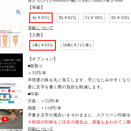
長さ3尺5寸(1060mm)×幅2寸4分(73mm)×厚さ9mm
【等級】
A(￥935)
B(￥825)
C(￥583)
D(￥550)
等級について
【入数】
1本(￥935)
50本(￥715/本)
【オプション】
■面取り
＋33円/本
卒塔婆の角を丸く加工します。手になじみやすくなり
婆に文字を書く際の負担も軽減します。
■印刷
片面：＋55円/本
両面：＋110円/本
手書き文字の風合いをそのままに、スクリーン印刷を
※初回の印刷をご注文の場合は、原版もあわせてご購
印刷について