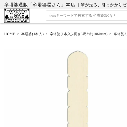
卒塔婆通販「卒塔婆屋さん」本店
｜筆が走る、引っかかりゼロの
HOME
卒塔婆(1本入)
卒塔婆(1本入)-長さ3尺5寸(1060mm)
卒塔婆3尺
ACCOUNT MENU
ようこそ ゲスト 様
ログイン
会員登録
ホーム