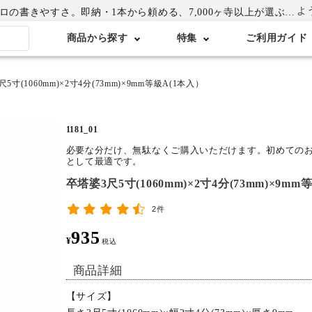
よ
書きやすさ。即納・1本から頼める、7,000ヶ寺以上が選ぶ卒塔婆専門店
商品から探す
特集
ご利用ガイド
5寸(1060mm)×2寸4分(73mm)×9mm等級A(1本入）
1181_01
必要な分だけ、無駄なくご購入いただけます。初めての
として最適です。
卒塔婆3尺5寸(1060mm)×2寸4分(73mm)×9mm
2件
935
¥
税込
商品詳細
【サイズ】