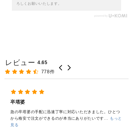
ろしくお願いいたします。
レビュー
4.65
778件
経木塔婆・水塔婆五輪型１尺
(303mm)×62mm×0.4mm(200...
もっと見る
はじめて注文しました。
メールと電話で内容照会しました
が、どちらも丁寧に対応していただきました。製品の
...
もっ
と見る