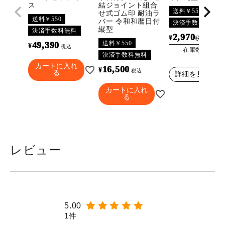
ス
結ジョイント組合
送料￥550
せ式ゴム印 耐油ラ
送料￥550
バー 令和和暦日付
決済手数料無料
縦型
決済手数料無料
2,970
¥
〜
税込
送料￥550
49,390
¥
税込
在庫数
3296
決済手数料無料
カートに入れ
16,500
¥
税込
る
詳細を見る
カートに入れ
る
レビュー
5.00
1件