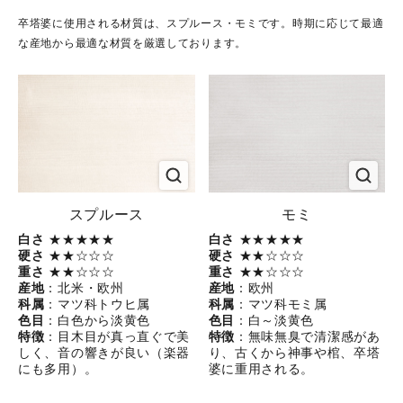
卒塔婆に使用される材質は、スプルース・モミです。時期に応じて最適
な産地から最適な材質を厳選しております。
スプルース
モミ
白さ
★★★★★
白さ
★★★★★
硬さ
★★☆☆☆
硬さ
★★☆☆☆
重さ
★★☆☆☆
重さ
★★☆☆☆
産地
：北米・欧州
産地
：欧州
科属
：マツ科トウヒ属
科属
：マツ科モミ属
色目
：白色から淡黄色
色目
：白～淡黄色
特徴
：目木目が真っ直ぐで美
特徴
：無味無臭で清潔感があ
しく、音の響きが良い（楽器
り、古くから神事や棺、卒塔
にも多用）。
婆に重用される。