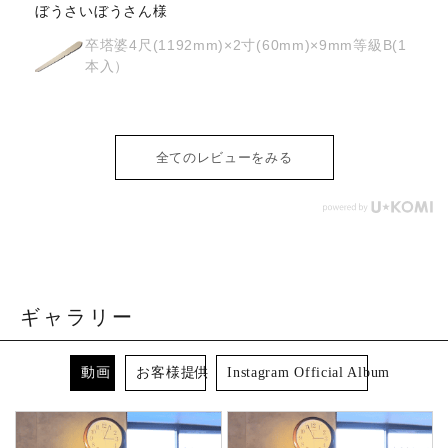
osyoh様
経木塔婆・水塔婆五輪型１尺
(303mm)×62mm×0.4mm(200枚入)
全てのレビューをみる
ギャラリー
動画
お客様提供
Instagram Official Album