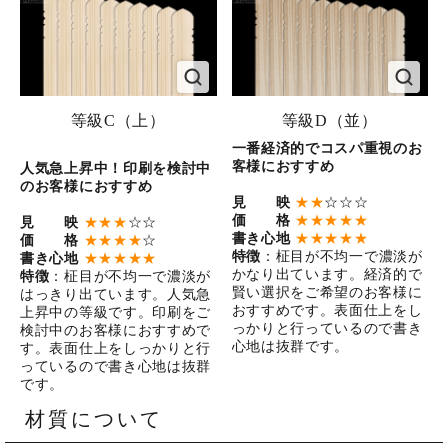
等級C（上）
等級D（並）
一番経済的でコスパ重視のお
客様におすすめ
人気急上昇中！印刷を検討中
のお客様におすすめ
見 映
★★
☆☆☆
価 格
★★★★★
見 映
★★★
☆☆
書き心地
★★★★★
価 格
★★★★
☆
特徴
：柾目が不均一で濃淡が
書き心地
★★★★★
かなり出ています。経済的で
特徴
：柾目が不均一で濃淡が
賢い選択をご希望のお客様に
はっきり出ています。人気急
おすすめです。表面仕上をし
上昇中の等級です。印刷をご
っかりと行っているので書き
検討中のお客様におすすめで
心地は抜群です。
す。表面仕上をしっかりと行
っているので書き心地は抜群
です。
材質について