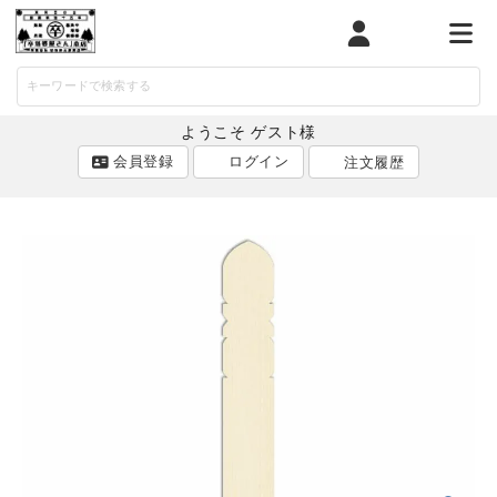
マイページ
カート
メニ
ようこそ ゲスト様
会員登録
ログイン
注文履歴
ACCOUNT MENU
ようこそ ゲスト 様
ログイン
会員登録