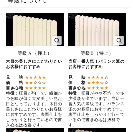
等級について
等級Ａ（極上）
等級B（特上）
木目の美しさにこだわりたい
当店一番人気！バランス派の
お客様におすすめ
お客様におすすめ
見 映
★★★★★
見 映
★★★★
☆
価 格
★★
☆☆☆
価 格
★★★
☆☆
書き心地
★★★★★
書き心地
★★★★★
特徴
：柾目が均一で、繊細か
特徴
：柾目がやや不均一で多
つ色味が薄く大変美しい見た
少濃淡が出ています。当店一
目となっております。木目の
番人気の等級です。バランス
美しさにこだわりたいお客様
派のお客様におすすめです。
におすすめです。表面仕上を
表面仕上をしっかりと行って
しっかりと行っているので書
いるので書き心地は抜群で
き心地は抜群です。
す。