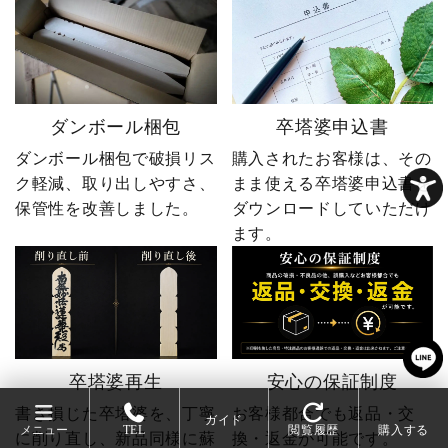
ダンボール梱包
卒塔婆申込書
ダンボール梱包で破損リス
購入されたお客様は、その
ク軽減、取り出しやすさ、
まま使える卒塔婆申込書を
保管性を改善しました。
ダウンロードしていただけ
ます。
卒塔婆再生
安心の保証制度
書き損じた卒塔婆を、丁寧
お客様都合でも返品・交
ガイド
メニュー
TEL
閲覧履歴
購入する
に削り直し、新品同様に蘇
換・返金が可能です。