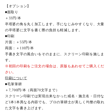
【オプション】
■面取り
＋33円/本
卒塔婆の角を丸く加工します。手になじみやすくなり、大量
の卒塔婆に文字を書く際の負担も軽減します。
■印刷
片面：＋55円/本
両面：＋110円/本
手書き文字の風合いをそのままに、スクリーン印刷を施しま
す。
※初回の印刷をご注文の場合は、原版もあわせてご購入くだ
さい。
印刷について
■毛筆筆耕
＋7,700円/本（両面70文字まで）
スクリーン印刷では実現出来なかった戒名・施主名・日付な
ど1本1本異なる内容でも、プロの筆耕士が美しく均整の取れ
た文字を書き上げます。