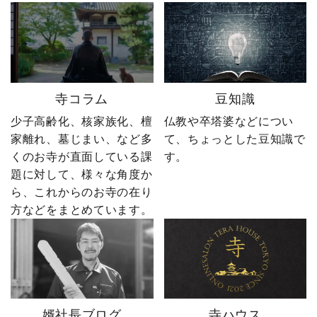
ーーーーーー 創業明治15
ぜひ最後までご覧いただ
年｜卒塔婆専門メーカー
き、感想をコメントで教
東京・日の出町を拠点
えてください！ 「いい
に、全国6,000以上のお寺
ね」「保存」「フォロ
とお取引する、 お寺のこ
ー」も励みになります。
とを知り尽くした“卒塔婆
ーーーーーーーーーーー
寺コラム
豆知識
屋”です。 卒塔婆に関する
ーーーーーー 創業明治15
疑問をわかりやすく解説
年｜卒塔婆専門メーカー
少子高齢化、核家族化、檀
仏教や卒塔婆などについ
しながら、 住職・寺院向
東京・日の出町を拠点
家離れ、墓じまい、など多
て、ちょっとした豆知識で
けの有益な情報や やじ社
に、全国6,000以上のお寺
くのお寺が直面している課
す。
長の日常まで発信中！▶
とお取引する、 お寺のこ
題に対して、様々な角度か
@sotoubaya140 ご相談は
とを知り尽くした“卒塔婆
ら、これからのお寺の在り
DM・公式LINEからお気
屋”です。 卒塔婆に関する
軽にどうぞ📩 #やじ社長 #
疑問をわかりやすく解説
方などをまとめています。
卒塔婆 #卒塔婆屋さん #日
しながら、 住職・寺院向
の出町 婿社長
けの有益な情報や やじ社
長の日常まで発信中！▶
@sotoubaya140 ご相談は
DM・公式LINEからお気
軽にどうぞ📩 #やじ社長 #
婿社長ブログ
寺ハウス