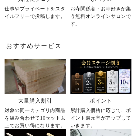
卒塔婆 #卒塔婆屋さん #日
の出町 婿社長
仕事やプライベートをスタ
お寺関係者・お寺好きが集
イルフリーで投稿します。
う無料オンラインサロンで
す。
おすすめサービス
大量購入割引
ポイント
対象の同一カテゴリ内商品
累計購入価格に応じて、ポ
を組み合わせて10セット以
イント還元率がアップして
上でお買い得になります。
いきます。