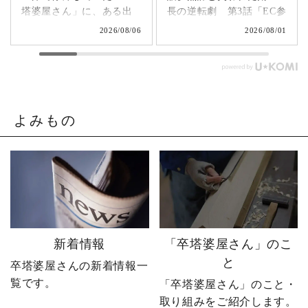
塔婆屋さん」に、ある出
長の逆転劇 第3話「EC参
来事が起こります。▶
入編」 飛び込み営業でも
2026/08/06
2026/08/01
@sotoubaya140 「このま
成果ゼロ。追い詰められ
まじゃまずい。」 そう痛
たやじ社長が下した決断
感させられる出来事が、
とは。▶ @sotoubaya140
やじ社長を襲いました。
「もうネットで売るしか
そこから、本気モードが
ない。」 そう決意したも
発動します。 来る日も来
のの、社員も同業者も、
よみもの
る日も改善を重ね続けた
そしてやじ社長自身も
先に待っていたのは、誰
「無理だろう」と思って
も予想しなかった結果で
いたそうです。 それで
した。 無謀だと笑われた
も、ダメ元で始めた初め
婿社長の逆転劇、ついに
てのネットショップ運
完結です。 あなたなら、
営。 見よう見まねで作っ
人生で一番大きな挑戦は
たサイトに待っていたの
何ですか？ぜひコメント
は、想像以上の結果でし
新着情報
「卒塔婆屋さん」のこ
で教えてください！ 「い
た。 そして、その後やじ
と
卒塔婆屋さんの新着情報一
いね」「保存」「フォロ
社長の運命を大きく変え
覧です。
ー」も励みになります。
る出来事が起こります。
「卒塔婆屋さん」のこと・
ーーーーーーーーーーー
続きは第4話「逆転編」。
取り組みをご紹介します。