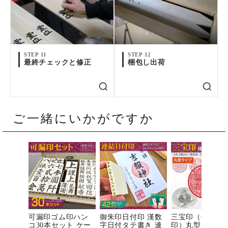
STEP 11
STEP 12
最終チェックと修正
梱包し出荷
ご一緒にいかがですか
可漏印ゴム印ハン
御朱印日付印 漢数
三宝印（佛法僧
コ30本セット ケー
字日付タテ書き 連
印）丸型