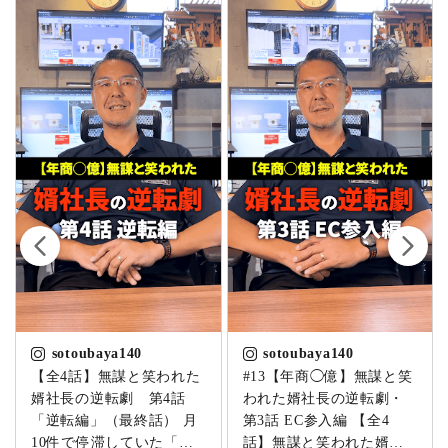
sotoubaya140
sotoubaya140
【全4話】無謀と笑われた
#13【年商◯億】無謀と笑
婿社長の逆転劇 第4話
われた婿社長の逆転劇・
「逆転編」（最終話） 月
第3話 EC参入編 【全4
10件で停滞していた「卒
話】無謀と笑われた婿社