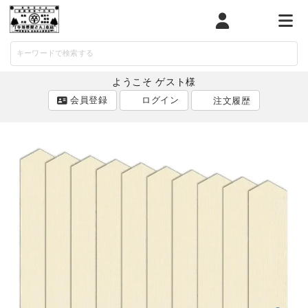
マイページ
カート
メニ
ようこそ ゲスト様
会員登録
ログイン
注文履歴
ACCOUNT MENU
ようこそ ゲスト 様
ログイン
会員登録