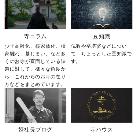
年｜卒塔婆専門メーカー
き、感想をコメントで教
東京・日の出町を拠点
えてください！ 「いい
に、全国6,000以上のお寺
ね」「保存」「フォロ
とお取引する、 お寺のこ
ー」も励みになります。
とを知り尽くした“卒塔婆
ーーーーーーーーーーー
寺コラム
豆知識
屋”です。 卒塔婆に関する
ーーーーーー 創業明治15
疑問をわかりやすく解説
年｜卒塔婆専門メーカー
少子高齢化、核家族化、檀
仏教や卒塔婆などについ
しながら、 住職・寺院向
東京・日の出町を拠点
家離れ、墓じまい、など多
て、ちょっとした豆知識で
けの有益な情報や やじ社
に、全国6,000以上のお寺
くのお寺が直面している課
す。
長の日常まで発信中！▶
とお取引する、 お寺のこ
題に対して、様々な角度か
@sotoubaya140 ご相談は
とを知り尽くした“卒塔婆
ら、これからのお寺の在り
DM・公式LINEからお気
屋”です。 卒塔婆に関する
軽にどうぞ📩 #やじ社長 #
疑問をわかりやすく解説
方などをまとめています。
卒塔婆 #卒塔婆屋さん #日
しながら、 住職・寺院向
の出町 婿社長
けの有益な情報や やじ社
長の日常まで発信中！▶
@sotoubaya140 ご相談は
DM・公式LINEからお気
軽にどうぞ📩 #やじ社長 #
婿社長ブログ
寺ハウス
卒塔婆 #卒塔婆屋さん #日