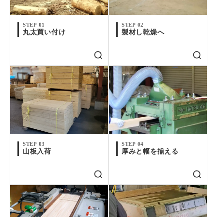
STEP 01
STEP 02
丸太買い付け
製材し乾燥へ
STEP 03
STEP 04
山板入荷
厚みと幅を揃える