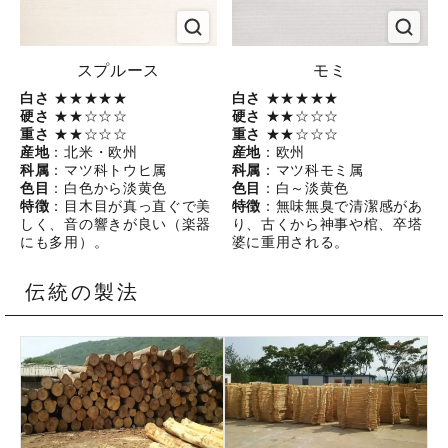
スプルース
モミ
白さ
★★★★★
白さ
★★★★★
硬さ
★★☆☆☆
硬さ
★★☆☆☆
重さ
★★☆☆☆
重さ
★★☆☆☆
産地
：北米・欧州
産地
：欧州
科属
：マツ科トウヒ属
科属
：マツ科モミ属
色目
：白色から淡黄色
色目
：白～淡黄色
特徴
：目木目が真っ直ぐで美
特徴
：無味無臭で清潔感があ
しく、音の響きが良い（楽器
り、古くから神事や棺、卒塔
にも多用）。
婆に重用される。
伝統の製法