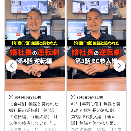
sotoubaya140
sotoubaya140
【全4話】無謀と笑われた
#13【年商◯億】無謀と笑
婿社長の逆転劇 第4話
われた婿社長の逆転劇・
「逆転編」（最終話） 月
第3話 EC参入編 【全4
10件で停滞していた「卒
話】無謀と笑われた婿社
塔婆屋さん」に、ある出
長の逆転劇 第3話「EC参