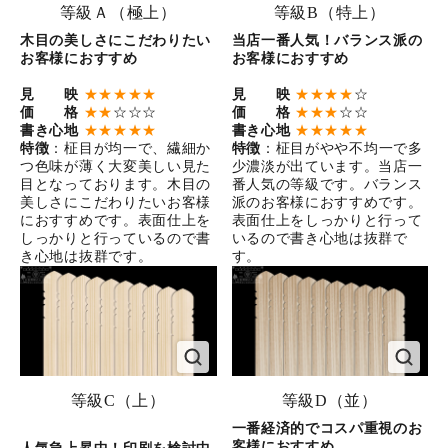
等級Ａ（極上）
等級B（特上）
木目の美しさにこだわりたい
当店一番人気！バランス派の
お客様におすすめ
お客様におすすめ
見 映
★★★★★
見 映
★★★★
☆
価 格
★★
☆☆☆
価 格
★★★
☆☆
書き心地
★★★★★
書き心地
★★★★★
特徴
：柾目が均一で、繊細か
特徴
：柾目がやや不均一で多
つ色味が薄く大変美しい見た
少濃淡が出ています。当店一
目となっております。木目の
番人気の等級です。バランス
美しさにこだわりたいお客様
派のお客様におすすめです。
におすすめです。表面仕上を
表面仕上をしっかりと行って
しっかりと行っているので書
いるので書き心地は抜群で
き心地は抜群です。
す。
等級C（上）
等級D（並）
一番経済的でコスパ重視のお
客様におすすめ