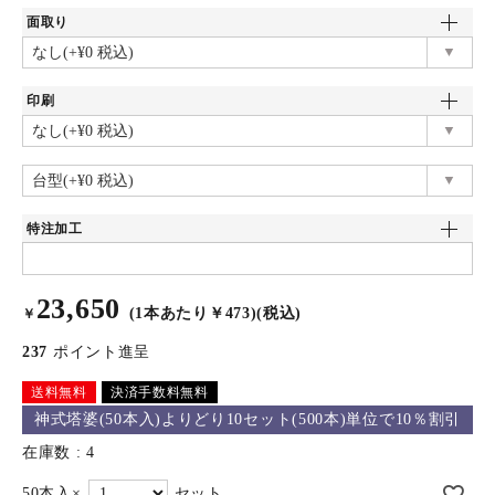
面取り
印刷
特注加工
23,650
(1本あたり￥473)(税込)
￥
237
ポイント進呈
送料無料
決済手数料無料
神式塔婆(50本入)よりどり10セット(500本)単位で10％割引
在庫数
4