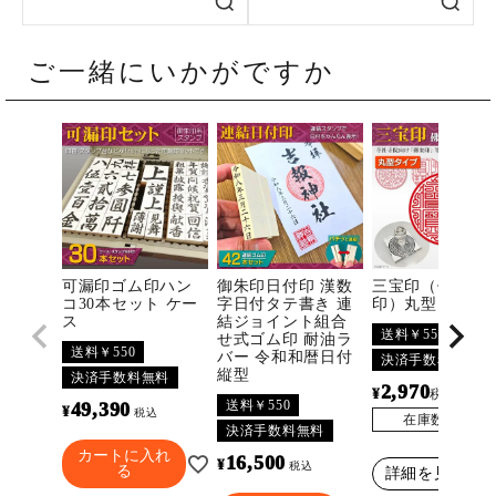
ご一緒にいかがですか
可漏印ゴム印ハン
御朱印日付印 漢数
三宝印（佛法僧
コ30本セット ケー
字日付タテ書き 連
印）丸型
ス
結ジョイント組合
送料￥550
せ式ゴム印 耐油ラ
送料￥550
バー 令和和暦日付
決済手数料無料
縦型
決済手数料無料
2,970
¥
〜
税込
送料￥550
49,390
¥
税込
在庫数
3297
決済手数料無料
カートに入れ
16,500
¥
税込
る
詳細を見る