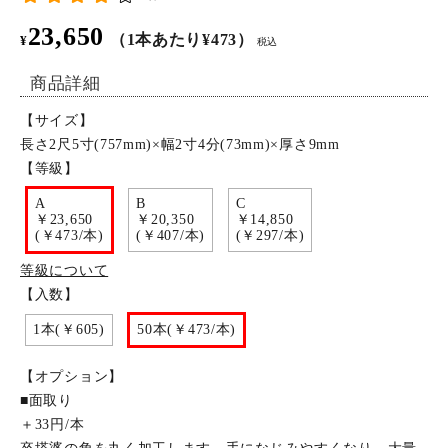
23,650
特定商取引法について
（1本あたり¥473）
¥
税込
商品詳細
お問い合わせ
【サイズ】
長さ2尺5寸(757mm)×幅2寸4分(73mm)×厚さ9mm
【等級】
A
B
C
￥23,650
￥20,350
￥14,850
(￥473/本)
(￥407/本)
(￥297/本)
等級について
【入数】
1本(￥605)
50本(￥473/本)
【オプション】
■面取り
＋33円/本