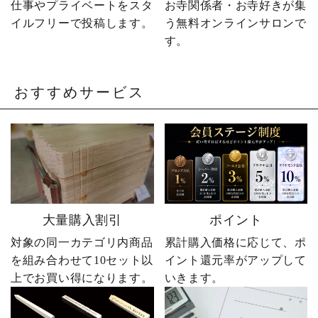
の出町 婿社長
仕事やプライベートをスタ
お寺関係者・お寺好きが集
イルフリーで投稿します。
う無料オンラインサロンで
す。
おすすめサービス
大量購入割引
ポイント
対象の同一カテゴリ内商品
累計購入価格に応じて、ポ
を組み合わせて10セット以
イント還元率がアップして
上でお買い得になります。
いきます。