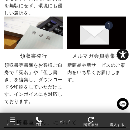
を無駄にせず、環境にも優
しい選択を。
領収書発行
メルマガ会員募集中
領収書等書類をお客様ご自
新商品や新サービスのご案
身で「宛名」や「但し書
内をいち早くお届けしま
き」を編集し、ダウンロー
す。
ドや印刷をしていただけま
す。インボイスにも対応し
ております。
「卒塔婆屋さん」について
ガイド
メニュー
TEL
閲覧履歴
購入する