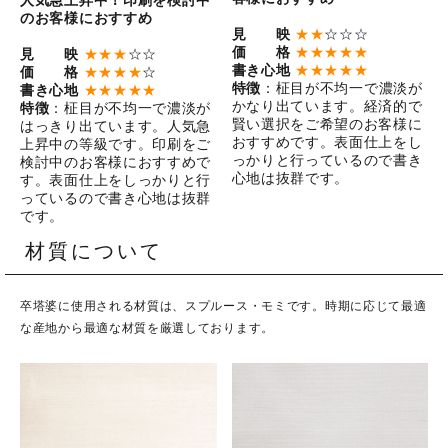
人気急上昇中！印刷を検討中
のお客様におすすめ
見 映
★★
☆☆☆
価 格
★★★★★
見 映
★★★
☆☆
書き心地
★★★★★
価 格
★★★★
☆
特徴
：柾目が不均一で濃淡が
書き心地
★★★★★
かなり出ています。経済的で
特徴
：柾目が不均一で濃淡が
賢い選択をご希望のお客様に
はっきり出ています。人気急
おすすめです。表面仕上をし
上昇中の等級です。印刷をご
っかりと行っているので書き
検討中のお客様におすすめで
心地は抜群です。
す。表面仕上をしっかりと行
っているので書き心地は抜群
です。
材質について
卒塔婆に使用される材質は、スプルース・モミです。時期に応じて最適
な産地から最適な材質を厳選しております。