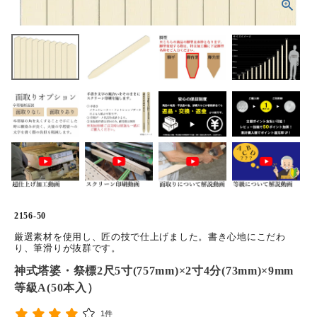
ホーム
商品から探す
特集
会員メニュー
ご利用ガイド
お問い合わせ
2156-50
よみもの
厳選素材を使用し、匠の技で仕上げました。書き心地にこだわ
り、筆滑りが抜群です。
神式塔婆・祭標2尺5寸(757mm)×2寸4分(73mm)×9mm
ご購入履歴・再注文
等級A(50本入）
プライバシーポリシー
1件