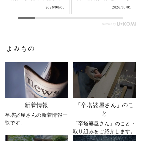
来事が起こります。▶
入編」 飛び込み営業でも
2026/08/06
2026/08/01
@sotoubaya140 「このま
成果ゼロ。追い詰められ
まじゃまずい。」 そう痛
たやじ社長が下した決断
感させられる出来事が、
とは。▶ @sotoubaya140
やじ社長を襲いました。
「もうネットで売るしか
そこから、本気モードが
ない。」 そう決意したも
発動します。 来る日も来
のの、社員も同業者も、
よみもの
る日も改善を重ね続けた
そしてやじ社長自身も
先に待っていたのは、誰
「無理だろう」と思って
も予想しなかった結果で
いたそうです。 それで
した。 無謀だと笑われた
も、ダメ元で始めた初め
婿社長の逆転劇、ついに
てのネットショップ運
完結です。 あなたなら、
営。 見よう見まねで作っ
人生で一番大きな挑戦は
たサイトに待っていたの
何ですか？ぜひコメント
は、想像以上の結果でし
新着情報
「卒塔婆屋さん」のこ
で教えてください！ 「い
た。 そして、その後やじ
と
卒塔婆屋さんの新着情報一
いね」「保存」「フォロ
社長の運命を大きく変え
覧です。
ー」も励みになります。
る出来事が起こります。
「卒塔婆屋さん」のこと・
ーーーーーーーーーーー
続きは第4話「逆転編」。
取り組みをご紹介します。
ーーーーーー 創業明治15
ぜひ最後までご覧いただ