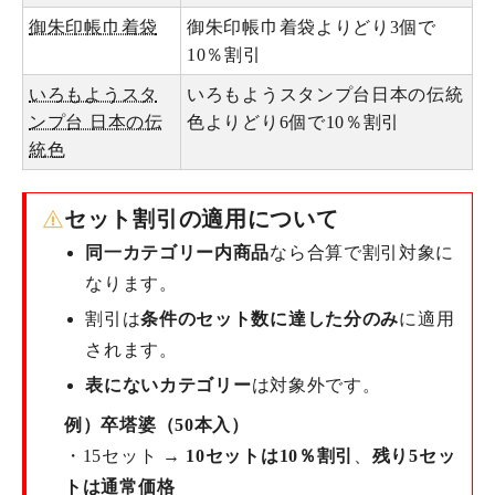
御朱印帳巾着袋
御朱印帳巾着袋よりどり3個で
10％割引
いろもようスタ
いろもようスタンプ台日本の伝統
ンプ台 日本の伝
色よりどり6個で10％割引
統色
セット割引の適用について
同一カテゴリー内商品
なら合算で割引対象に
なります。
割引は
条件のセット数に達した分のみ
に適用
されます。
表にないカテゴリー
は対象外です。
例）卒塔婆（50本入）
・15セット →
10セットは10％割引
、
残り5セッ
トは通常価格