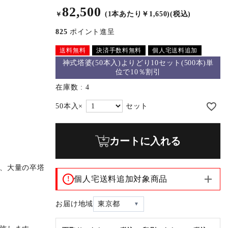
82,500
(1本あたり￥1,650)(税込)
￥
825
ポイント進呈
送料無料
決済手数料無料
個人宅送料追加
神式塔婆(50本入)よりどり10セット(500本)単
位で10％割引
在庫数
4
カートに入れる
、大量の卒塔
個人宅送料追加対象商品
!
お届け地域
東京都