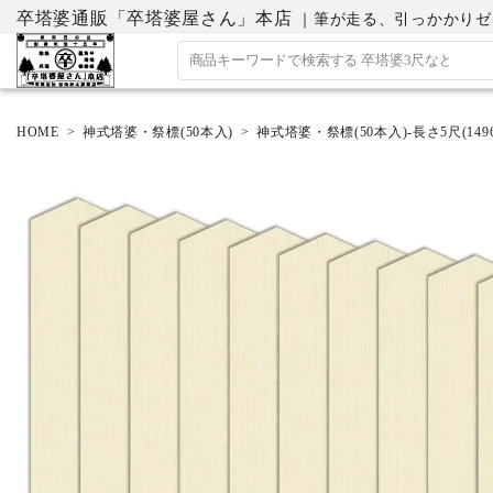
卒塔婆通販「卒塔婆屋さん」本店
｜筆が走る、引っかかりゼロの
HOME
神式塔婆・祭標(50本入)
神式塔婆・祭標(50本入)-長さ5尺(1496
ACCOUNT MENU
ようこそ ゲスト 様
ログイン
会員登録
ホーム