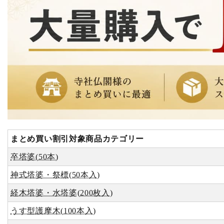
まとめ買い割引対象商品カテゴリー
卒塔婆(50本)
神式塔婆・祭標(50本入)
経木塔婆・水塔婆(200枚入)
うす型護摩木(100本入)