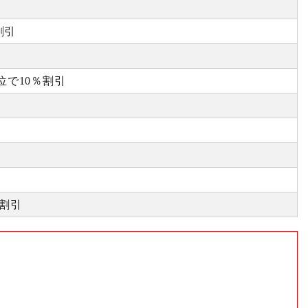
割引
位で10％割引
割引