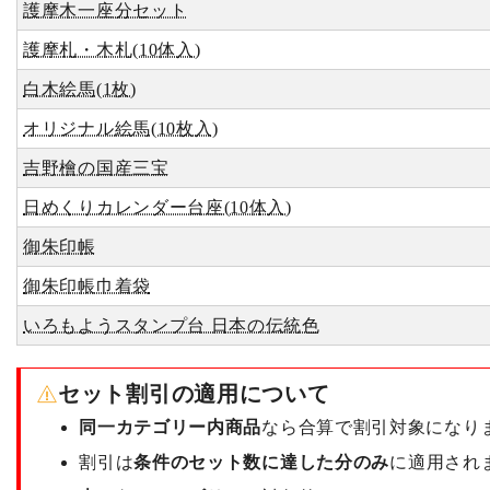
護摩木一座分セット
護摩札・木札(10体入)
白木絵馬(1枚)
オリジナル絵馬(10枚入)
吉野檜の国産三宝
日めくりカレンダー台座(10体入)
御朱印帳
御朱印帳巾着袋
いろもようスタンプ台 日本の伝統色
セット割引の適用について
同一カテゴリー内商品
なら合算で割引対象になり
割引は
条件のセット数に達した分のみ
に適用され