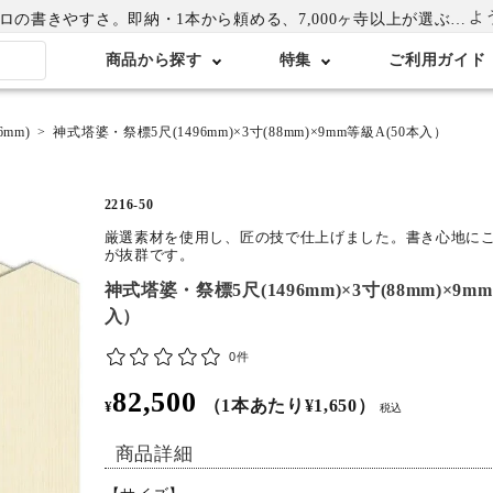
よ
書きやすさ。即納・1本から頼める、7,000ヶ寺以上が選ぶ卒塔婆専門店
商品から探す
特集
ご利用ガイド
mm)
神式塔婆・祭標5尺(1496mm)×3寸(88mm)×9mm等級A(50本入）
2216-50
厳選素材を使用し、匠の技で仕上げました。書き心地に
が抜群です。
神式塔婆・祭標5尺(1496mm)×3寸(88mm)×9m
入）
0件
82,500
（1本あたり¥1,650）
¥
税込
商品詳細