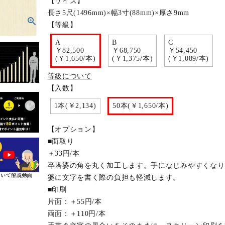
【サイズ】
長さ5尺(1496mm)×幅3寸(88mm)×厚さ9mm
【等級】
A
B
C
￥82,500
￥68,750
￥54,450
(￥1,650/本)
(￥1,375/本)
(￥1,089/本)
等級について
【入数】
1本(￥2,134)
50本(￥1,650/本)
【オプション】
■面取り
＋33円/本
卒塔婆の角を丸く加工します。手になじみやすくなり
婆に文字を書く際の負担も軽減します。
■印刷
片面：＋55円/本
両面：＋110円/本