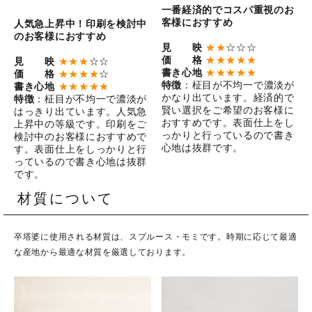
一番経済的でコスパ重視のお
客様におすすめ
人気急上昇中！印刷を検討中
のお客様におすすめ
見 映
★★
☆☆☆
価 格
★★★★★
見 映
★★★
☆☆
書き心地
★★★★★
価 格
★★★★
☆
特徴
：柾目が不均一で濃淡が
書き心地
★★★★★
かなり出ています。経済的で
特徴
：柾目が不均一で濃淡が
賢い選択をご希望のお客様に
はっきり出ています。人気急
おすすめです。表面仕上をし
上昇中の等級です。印刷をご
っかりと行っているので書き
検討中のお客様におすすめで
心地は抜群です。
す。表面仕上をしっかりと行
っているので書き心地は抜群
です。
材質について
卒塔婆に使用される材質は、スプルース・モミです。時期に応じて最適
な産地から最適な材質を厳選しております。