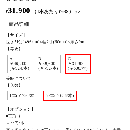
31,900
特定商取引法について
（1本あたり¥638）
¥
税込
商品詳細
お問い合わせ
【サイズ】
長さ5尺(1496mm)×幅2寸(60mm)×厚さ9mm
【等級】
A
B
C
￥46,200
￥39,600
￥31,900
(￥924/本)
(￥792/本)
(￥638/本)
等級について
【入数】
1本(￥726/本)
50本(￥638/本)
【オプション】
■面取り
＋33円/本