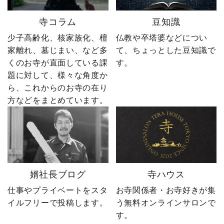
とお取引する、 お寺のこ
ー」も励みになります。
とを知り尽くした“卒塔婆
ーーーーーーーーーーー
寺コラム
豆知識
屋”です。 卒塔婆に関する
ーーーーーー 創業明治15
疑問をわかりやすく解説
年｜卒塔婆専門メーカー
少子高齢化、核家族化、檀
仏教や卒塔婆などについ
しながら、 住職・寺院向
東京・日の出町を拠点
家離れ、墓じまい、など多
て、ちょっとした豆知識で
けの有益な情報や やじ社
に、全国6,000以上のお寺
くのお寺が直面している課
す。
長の日常まで発信中！▶
とお取引する、 お寺のこ
題に対して、様々な角度か
@sotoubaya140 ご相談は
とを知り尽くした“卒塔婆
ら、これからのお寺の在り
DM・公式LINEからお気
屋”です。 卒塔婆に関する
軽にどうぞ📩 #やじ社長 #
疑問をわかりやすく解説
方などをまとめています。
卒塔婆 #卒塔婆屋さん #日
しながら、 住職・寺院向
の出町 婿社長
けの有益な情報や やじ社
長の日常まで発信中！▶
@sotoubaya140 ご相談は
DM・公式LINEからお気
軽にどうぞ📩 #やじ社長 #
婿社長ブログ
寺ハウス
卒塔婆 #卒塔婆屋さん #日
の出町 婿社長
仕事やプライベートをスタ
お寺関係者・お寺好きが集
イルフリーで投稿します。
う無料オンラインサロンで
す。