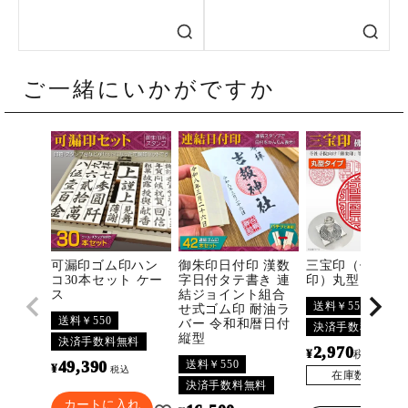
ご一緒にいかがですか
可漏印ゴム印ハン
御朱印日付印 漢数
三宝印（佛法僧
コ30本セット ケー
字日付タテ書き 連
印）丸型
ス
結ジョイント組合
送料￥550
せ式ゴム印 耐油ラ
送料￥550
バー 令和和暦日付
決済手数料無料
縦型
決済手数料無料
2,970
¥
〜
税込
送料￥550
49,390
¥
税込
在庫数
3296
決済手数料無料
カートに入れ