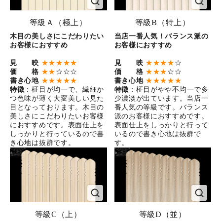
等級Ａ（極上）
等級B（特上）
木目の美しさにこだわりたい
当店一番人気！バランス派の
お客様におすすめ
お客様におすすめ
見 映
★★★★★
見 映
★★★★
☆
価 格
★★
☆☆☆
価 格
★★★
☆☆
書き心地
★★★★★
書き心地
★★★★★
特徴
：柾目が均一で、繊細か
特徴
：柾目がやや不均一で多
つ色味が薄く大変美しい見た
少濃淡が出ています。当店一
目となっております。木目の
番人気の等級です。バランス
美しさにこだわりたいお客様
派のお客様におすすめです。
におすすめです。表面仕上を
表面仕上をしっかりと行って
しっかりと行っているので書
いるので書き心地は抜群で
き心地は抜群です。
す。
等級C（上）
等級D（並）