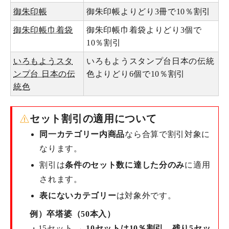
御朱印帳
御朱印帳よりどり3冊で10％割引
御朱印帳巾着袋
御朱印帳巾着袋よりどり3個で
10％割引
いろもようスタ
いろもようスタンプ台日本の伝統
ンプ台 日本の伝
色よりどり6個で10％割引
統色
セット割引の適用について
同一カテゴリー内商品
なら合算で割引対象に
なります。
割引は
条件のセット数に達した分のみ
に適用
されます。
表にないカテゴリー
は対象外です。
例）卒塔婆（50本入）
・15セット →
10セットは10％割引
、
残り5セッ