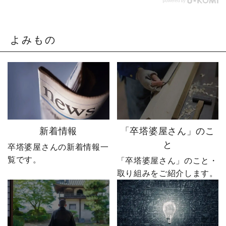
感させられる出来事が、
とは。▶ @sotoubaya140
やじ社長を襲いました。
「もうネットで売るしか
そこから、本気モードが
ない。」 そう決意したも
発動します。 来る日も来
のの、社員も同業者も、
よみもの
る日も改善を重ね続けた
そしてやじ社長自身も
先に待っていたのは、誰
「無理だろう」と思って
も予想しなかった結果で
いたそうです。 それで
した。 無謀だと笑われた
も、ダメ元で始めた初め
婿社長の逆転劇、ついに
てのネットショップ運
完結です。 あなたなら、
営。 見よう見まねで作っ
人生で一番大きな挑戦は
たサイトに待っていたの
何ですか？ぜひコメント
は、想像以上の結果でし
新着情報
「卒塔婆屋さん」のこ
で教えてください！ 「い
た。 そして、その後やじ
と
卒塔婆屋さんの新着情報一
いね」「保存」「フォロ
社長の運命を大きく変え
覧です。
ー」も励みになります。
る出来事が起こります。
「卒塔婆屋さん」のこと・
ーーーーーーーーーーー
続きは第4話「逆転編」。
取り組みをご紹介します。
ーーーーーー 創業明治15
ぜひ最後までご覧いただ
年｜卒塔婆専門メーカー
き、感想をコメントで教
東京・日の出町を拠点
えてください！ 「いい
に、全国6,000以上のお寺
ね」「保存」「フォロ