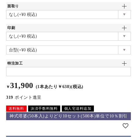
面取り
印刷
特注加工
31,900
(1本あたり￥638)(税込)
￥
319
ポイント進呈
送料無料
決済手数料無料
個人宅送料追加
神式塔婆(50本入)よりどり10セット(500本)単位で10％割引