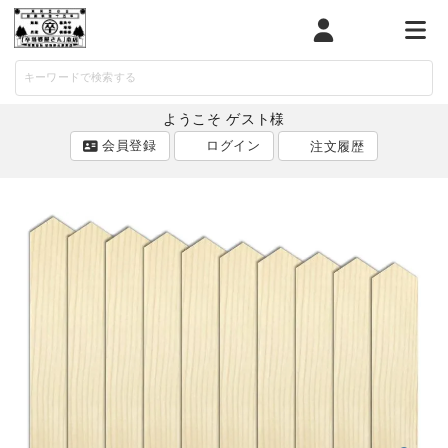
マイページ
カート
メニ
ようこそ ゲスト様
会員登録
ログイン
注文履歴
ACCOUNT MENU
ようこそ ゲスト 様
ログイン
会員登録