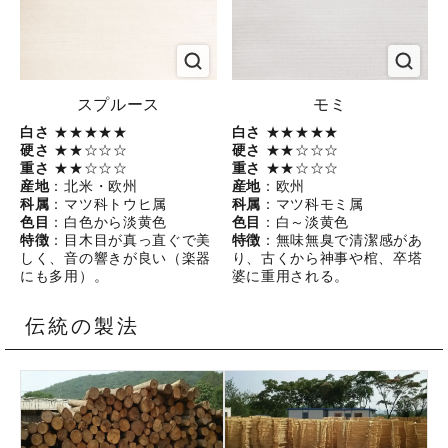
スプルース
モミ
白さ
★★★★★
白さ
★★★★★
硬さ
★★☆☆☆
硬さ
★★☆☆☆
重さ
★★☆☆☆
重さ
★★☆☆☆
産地
：北米・欧州
産地
：欧州
科属
：マツ科トウヒ属
科属
：マツ科モミ属
色目
：白色から淡黄色
色目
：白～淡黄色
特徴
：目木目が真っ直ぐで美
特徴
：無味無臭で清潔感があ
しく、音の響きが良い（楽器
り、古くから神事や棺、卒塔
にも多用）。
婆に重用される。
伝統の製法