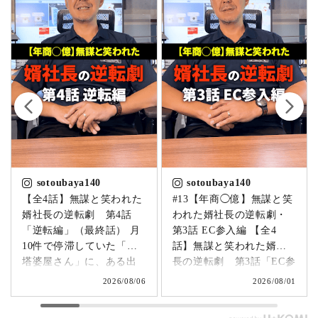
sotoubaya140
sotoubaya140
【全4話】無謀と笑われた
#13【年商◯億】無謀と笑
婿社長の逆転劇 第4話
われた婿社長の逆転劇・
「逆転編」（最終話） 月
第3話 EC参入編 【全4
10件で停滞していた「卒
話】無謀と笑われた婿社
塔婆屋さん」に、ある出
長の逆転劇 第3話「EC参
来事が起こります。▶
入編」 飛び込み営業でも
2026/08/06
2026/08/01
@sotoubaya140 「このま
成果ゼロ。追い詰められ
まじゃまずい。」 そう痛
たやじ社長が下した決断