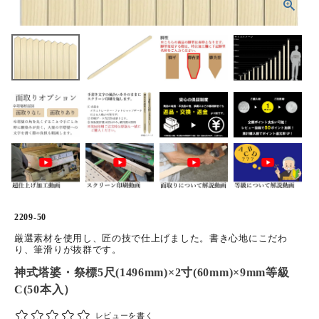
ホーム
商品から探す
特集
会員メニュー
ご利用ガイド
お問い合わせ
2209-50
よみもの
厳選素材を使用し、匠の技で仕上げました。書き心地にこだわ
り、筆滑りが抜群です。
神式塔婆・祭標5尺(1496mm)×2寸(60mm)×9mm等級
ご購入履歴・再注文
C(50本入）
プライバシーポリシー
レビューを書く