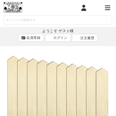
マイページ
カート
メニ
ようこそ ゲスト様
会員登録
ログイン
注文履歴
ACCOUNT MENU
ようこそ ゲスト 様
ログイン
会員登録