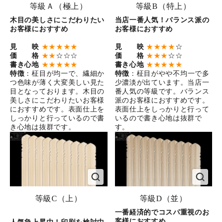
等級Ａ（極上）
等級B（特上）
木目の美しさにこだわりたい
当店一番人気！バランス派の
お客様におすすめ
お客様におすすめ
見 映
★★★★★
見 映
★★★★
☆
価 格
★★
☆☆☆
価 格
★★★
☆☆
書き心地
★★★★★
書き心地
★★★★★
特徴
：柾目が均一で、繊細か
特徴
：柾目がやや不均一で多
つ色味が薄く大変美しい見た
少濃淡が出ています。当店一
目となっております。木目の
番人気の等級です。バランス
美しさにこだわりたいお客様
派のお客様におすすめです。
におすすめです。表面仕上を
表面仕上をしっかりと行って
しっかりと行っているので書
いるので書き心地は抜群で
き心地は抜群です。
す。
等級C（上）
等級D（並）
一番経済的でコスパ重視のお
客様におすすめ