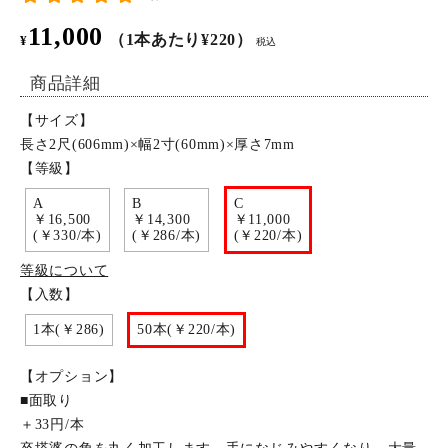
11,000
特定商取引法について
（1本あたり¥220）
¥
税込
商品詳細
お問い合わせ
【サイズ】
長さ2尺(606mm)×幅2寸(60mm)×厚さ7mm
【等級】
A
B
C
￥16,500
￥14,300
￥11,000
(￥330/本)
(￥286/本)
(￥220/本)
等級について
【入数】
1本(￥286)
50本(￥220/本)
【オプション】
■面取り
＋33円/本