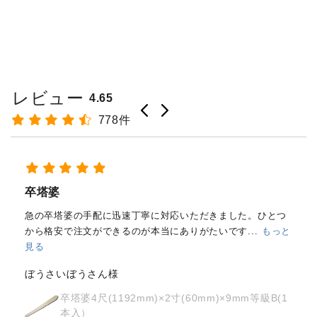
レビュー
4.65
778件
経木塔婆・水塔婆五輪型１尺
(303mm)×62mm×0.4mm(200...
もっと見る
はじめて注文しました。
メールと電話で内容照会しました
が、どちらも丁寧に対応していただきました。製品の
...
もっ
と見る
osyoh様
経木塔婆・水塔婆五輪型１尺