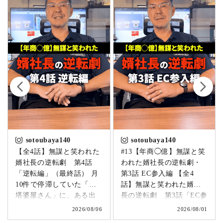
sotoubaya140
sotoubaya140
【全4話】無謀と笑われた
#13【年商◯億】無謀と笑
婿社長の逆転劇 第4話
われた婿社長の逆転劇・
「逆転編」（最終話） 月
第3話 EC参入編 【全4
10件で停滞していた「卒
話】無謀と笑われた婿社
塔婆屋さん」に、ある出
長の逆転劇 第3話「EC参
来事が起こります。▶
入編」 飛び込み営業でも
2026/08/06
2026/08/01
@sotoubaya140 「このま
成果ゼロ。追い詰められ