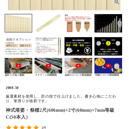
ホーム
商品から探す
特集
会員メニュー
ご利用ガイド
お問い合わせ
2069-50
よみもの
厳選素材を使用し、匠の技で仕上げました。書き心地にこだわ
り、筆滑りが抜群です。
神式塔婆・祭標2尺(606mm)×2寸(60mm)×7mm等級
ご購入履歴・再注文
C(50本入）
プライバシーポリシー
1件