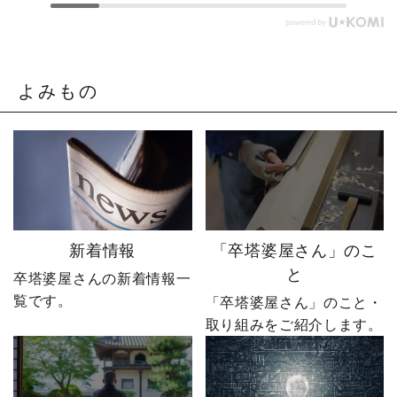
まじゃまずい。」 そう痛
たやじ社長が下した決断
感させられる出来事が、
とは。▶ @sotoubaya140
やじ社長を襲いました。
「もうネットで売るしか
そこから、本気モードが
ない。」 そう決意したも
発動します。 来る日も来
のの、社員も同業者も、
よみもの
る日も改善を重ね続けた
そしてやじ社長自身も
先に待っていたのは、誰
「無理だろう」と思って
も予想しなかった結果で
いたそうです。 それで
した。 無謀だと笑われた
も、ダメ元で始めた初め
婿社長の逆転劇、ついに
てのネットショップ運
完結です。 あなたなら、
営。 見よう見まねで作っ
人生で一番大きな挑戦は
たサイトに待っていたの
何ですか？ぜひコメント
は、想像以上の結果でし
新着情報
「卒塔婆屋さん」のこ
で教えてください！ 「い
た。 そして、その後やじ
と
卒塔婆屋さんの新着情報一
いね」「保存」「フォロ
社長の運命を大きく変え
覧です。
ー」も励みになります。
る出来事が起こります。
「卒塔婆屋さん」のこと・
ーーーーーーーーーーー
続きは第4話「逆転編」。
取り組みをご紹介します。
ーーーーーー 創業明治15
ぜひ最後までご覧いただ
年｜卒塔婆専門メーカー
き、感想をコメントで教
東京・日の出町を拠点
えてください！ 「いい