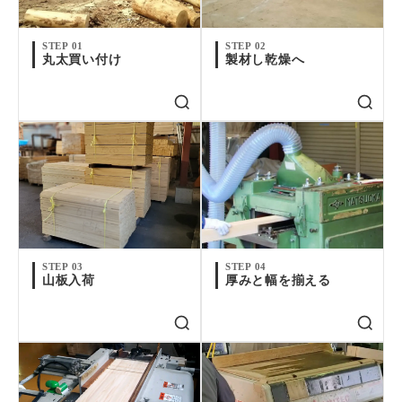
STEP 01
STEP 02
丸太買い付け
製材し乾燥へ
STEP 03
STEP 04
山板入荷
厚みと幅を揃える