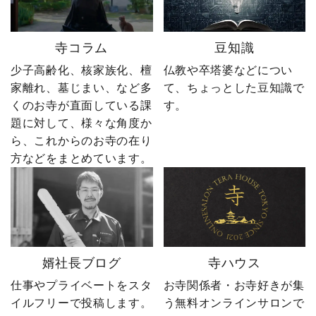
に、全国6,000以上のお寺
ね」「保存」「フォロ
とお取引する、 お寺のこ
ー」も励みになります。
とを知り尽くした“卒塔婆
ーーーーーーーーーーー
寺コラム
豆知識
屋”です。 卒塔婆に関する
ーーーーーー 創業明治15
疑問をわかりやすく解説
年｜卒塔婆専門メーカー
少子高齢化、核家族化、檀
仏教や卒塔婆などについ
しながら、 住職・寺院向
東京・日の出町を拠点
家離れ、墓じまい、など多
て、ちょっとした豆知識で
けの有益な情報や やじ社
に、全国6,000以上のお寺
くのお寺が直面している課
す。
長の日常まで発信中！▶
とお取引する、 お寺のこ
題に対して、様々な角度か
@sotoubaya140 ご相談は
とを知り尽くした“卒塔婆
ら、これからのお寺の在り
DM・公式LINEからお気
屋”です。 卒塔婆に関する
軽にどうぞ📩 #やじ社長 #
疑問をわかりやすく解説
方などをまとめています。
卒塔婆 #卒塔婆屋さん #日
しながら、 住職・寺院向
の出町 婿社長
けの有益な情報や やじ社
長の日常まで発信中！▶
@sotoubaya140 ご相談は
DM・公式LINEからお気
軽にどうぞ📩 #やじ社長 #
婿社長ブログ
寺ハウス
卒塔婆 #卒塔婆屋さん #日
の出町 婿社長
仕事やプライベートをスタ
お寺関係者・お寺好きが集
イルフリーで投稿します。
う無料オンラインサロンで