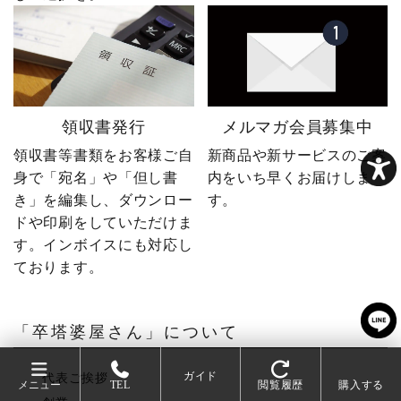
領収書発行
メルマガ会員募集中
領収書等書類をお客様ご自
新商品や新サービスのご案
身で「宛名」や「但し書
内をいち早くお届けしま
き」を編集し、ダウンロー
す。
ドや印刷をしていただけま
す。インボイスにも対応し
ております。
「卒塔婆屋さん」について
ガイド
代表ご挨拶
メニュー
TEL
閲覧履歴
購入する