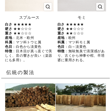
スプルース
モミ
白さ
★★★★★
白さ
★★★★★
硬さ
★★☆☆☆
硬さ
★★☆☆☆
重さ
★★☆☆☆
重さ
★★☆☆☆
産地
：北米・欧州
産地
：欧州
科属
：マツ科トウヒ属
科属
：マツ科モミ属
色目
：白色から淡黄色
色目
：白～淡黄色
特徴
：目木目が真っ直ぐで美
特徴
：無味無臭で清潔感があ
しく、音の響きが良い（楽器
り、古くから神事や棺、卒塔
にも多用）。
婆に重用される。
伝統の製法