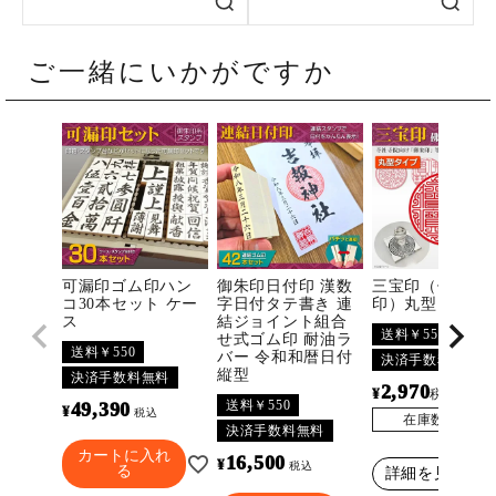
ご一緒にいかがですか
可漏印ゴム印ハン
御朱印日付印 漢数
三宝印（佛法僧
コ30本セット ケー
字日付タテ書き 連
印）丸型
ス
結ジョイント組合
送料￥550
せ式ゴム印 耐油ラ
送料￥550
バー 令和和暦日付
決済手数料無料
縦型
決済手数料無料
2,970
¥
〜
税込
送料￥550
49,390
¥
税込
在庫数
3296
決済手数料無料
カートに入れ
16,500
¥
税込
る
詳細を見る