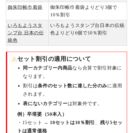
御朱印帳巾着袋
御朱印帳巾着袋よりどり3個で
10％割引
いろもようスタ
いろもようスタンプ台日本の伝統
ンプ台 日本の伝
色よりどり6個で10％割引
統色
セット割引の適用について
同一カテゴリー内商品
なら合算で割引対象に
なります。
割引は
条件のセット数に達した分のみ
に適用
されます。
表にないカテゴリー
は対象外です。
例）卒塔婆（50本入）
・15セット →
10セットは10％割引
、
残り5セッ
トは通常価格