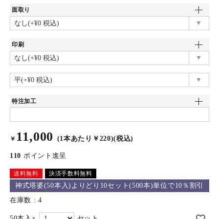
面取り
印刷
特注加工
11,000
(1本あたり￥220)(税込)
￥
110
ポイント進呈
送料無料
決済手数料無料
神式塔婆(50本入)よりどり10セット(500本)単位で10％割引
在庫数
4