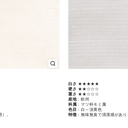
白さ
★★★★★
硬さ
★★☆☆☆
重さ
★★☆☆☆
産地
：欧州
科属
：マツ科モミ属
色目
：白～淡黄色
用）。
特徴
：無味無臭で清潔感があり