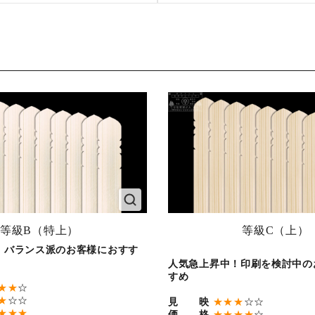
等級B（特上）
等級C（上）
！バランス派のお客様におすす
人気急上昇中！印刷を検討中の
すめ
★★
☆
★
☆☆
見 映
★★★
☆☆
★★★
価 格
★★★★
☆