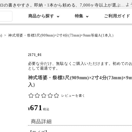
よ
書きやすさ。即納・1本から頼める、7,000ヶ寺以上が選ぶ卒塔婆専門店
商品から探す
特集
ご利用ガイド
)
神式塔婆・祭標3尺(909mm)×2寸4分(73mm)×9mm等級A(1本入）
2171_01
必要な分だけ、無駄なくご購入いただけます。初めての
として最適です。
神式塔婆・祭標3尺(909mm)×2寸4分(73mm)×9
入）
レビューを書く
671
¥
税込
商品詳細