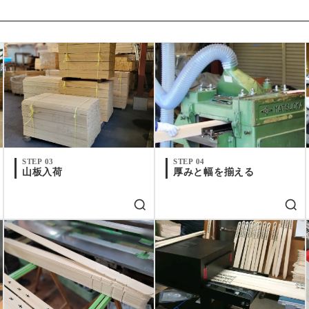
STEP 03
STEP 04
山板入荷
厚みと幅を揃える