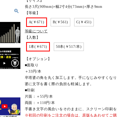
【サイズ】
長さ3尺(909mm)×幅2寸4分(73mm)×厚さ9mm
【等級】
A(￥671)
B(￥561)
C(￥451)
等級について
【入数】
1本(￥671)
50本(￥517/本)
【オプション】
■面取り
＋33円/本
卒塔婆の角を丸く加工します。手になじみやすくなり
婆に文字を書く際の負担も軽減します。
■印刷
片面：＋55円/本
両面：＋110円/本
手書き文字の風合いをそのままに、スクリーン印刷を
※初回の印刷をご注文の場合は、原版もあわせてご購