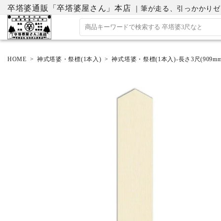
卒塔婆通販「卒塔婆屋さん」本店
｜筆が走る、引っかかりゼロの
HOME
神式塔婆・祭標(1本入)
神式塔婆・祭標(1本入)-長さ3尺(909mm
ACCOUNT MENU
ようこそ ゲスト 様
ログイン
会員登録
ホーム