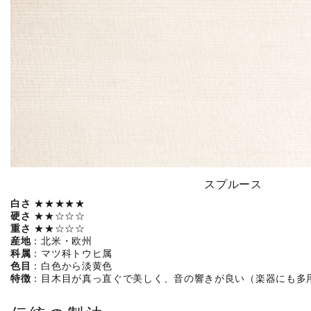
スプルース
白さ
★★★★★
硬さ
★★☆☆☆
重さ
★★☆☆☆
産地
：北米・欧州
科属
：マツ科トウヒ属
色目
：白色から淡黄色
特徴
：目木目が真っ直ぐで美しく、音の響きが良い（楽器にも多