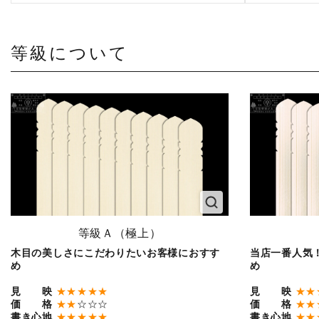
等級について
等級Ａ（極上）
木目の美しさにこだわりたいお客様におすす
当店一番人気
め
め
見 映
★★★★★
見 映
★★
価 格
★★
☆☆☆
価 格
★★
書き心地
★★★★★
書き心地
★★