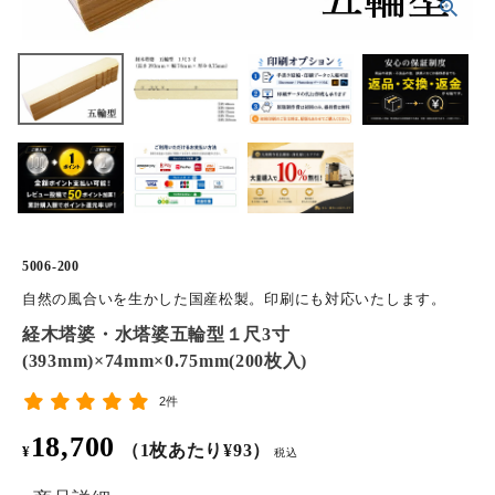
ホーム
商品から探す
特集
会員メニュー
ご利用ガイド
5006-200
自然の風合いを生かした国産松製。印刷にも対応いたします。
お問い合わせ
経木塔婆・水塔婆五輪型１尺3寸
(393mm)×74mm×0.75mm(200枚入)
よみもの
2件
ご購入履歴・再注文
18,700
（1枚あたり¥93）
¥
税込
プライバシーポリシー