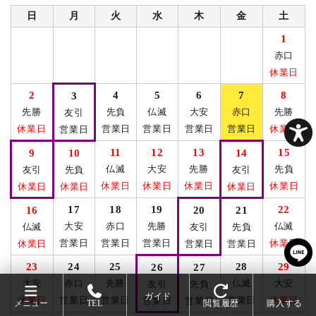
日
月
火
水
木
金
土
1
赤口
休業日
2
4
5
6
7
8
3
先勝
先負
仏滅
大安
赤口
先勝
友引
休業日
営業日
営業日
営業日
営業日
休業日
営業日
11
12
13
15
9
10
14
仏滅
大安
先勝
先負
友引
先負
友引
休業日
休業日
休業日
休業日
休業日
休業日
休業日
17
18
19
22
16
20
21
大安
赤口
先勝
仏滅
仏滅
友引
先負
営業日
営業日
営業日
休業日
休業日
営業日
営業日
23
24
25
28
29
26
27
大安
赤口
先勝
仏滅
大安
友引
先負
ガイド
休業日
営業日
営業日
営業日
休業日
営業日
営業日
メニュー
TEL
閲覧履歴
購入する