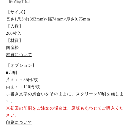
商品詳細
特定商取引法について
【サイズ】
長さ1尺3寸(393mm)×幅74mm×厚さ0.75mm
お問い合わせ
【入数】
200枚入
【材質】
国産松
材質について
【オプション】
■印刷
片面：＋55円/枚
両面：＋110円/枚
手書き文字の風合いをそのままに、スクリーン印刷を施しま
す。
※初回の印刷をご注文の場合は、原版もあわせてご購入くだ
さい。
印刷について