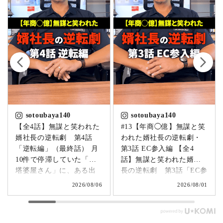
sotoubaya140
sotoubaya140
【全4話】無謀と笑われた
#13【年商◯億】無謀と笑
婿社長の逆転劇 第4話
われた婿社長の逆転劇・
「逆転編」（最終話） 月
第3話 EC参入編 【全4
10件で停滞していた「卒
話】無謀と笑われた婿社
塔婆屋さん」に、ある出
長の逆転劇 第3話「EC参
来事が起こります。▶
入編」 飛び込み営業でも
2026/08/06
2026/08/01
@sotoubaya140 「このま
成果ゼロ。追い詰められ
まじゃまずい。」 そう痛
たやじ社長が下した決断
感させられる出来事が、
とは。▶ @sotoubaya140