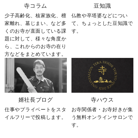
寺コラム
豆知識
屋”です。 卒塔婆に関する
ーーーーーー 創業明治15
疑問をわかりやすく解説
年｜卒塔婆専門メーカー
少子高齢化、核家族化、檀
仏教や卒塔婆などについ
しながら、 住職・寺院向
東京・日の出町を拠点
家離れ、墓じまい、など多
て、ちょっとした豆知識で
けの有益な情報や やじ社
に、全国6,000以上のお寺
くのお寺が直面している課
す。
長の日常まで発信中！▶
とお取引する、 お寺のこ
題に対して、様々な角度か
@sotoubaya140 ご相談は
とを知り尽くした“卒塔婆
ら、これからのお寺の在り
DM・公式LINEからお気
屋”です。 卒塔婆に関する
軽にどうぞ📩 #やじ社長 #
疑問をわかりやすく解説
方などをまとめています。
卒塔婆 #卒塔婆屋さん #日
しながら、 住職・寺院向
の出町 婿社長
けの有益な情報や やじ社
長の日常まで発信中！▶
@sotoubaya140 ご相談は
DM・公式LINEからお気
軽にどうぞ📩 #やじ社長 #
婿社長ブログ
寺ハウス
卒塔婆 #卒塔婆屋さん #日
の出町 婿社長
仕事やプライベートをスタ
お寺関係者・お寺好きが集
イルフリーで投稿します。
う無料オンラインサロンで
す。