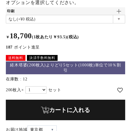
オプションを選択してください。
印刷
18,700
(1枚あたり￥93.5)(税込)
￥
187
ポイント進呈
送料無料
決済手数料無料
経木塔婆(200枚入)よりどり5セット(1000枚)単位で10％割
引
在庫数
12
カートに入れる
お届け地域
東京都