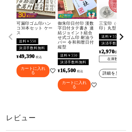
可漏印ゴム印ハン
御朱印日付印 漢数
三宝印（佛法僧
コ30本セット ケー
字日付タテ書き 連
印）丸型
ス
結ジョイント組合
送料￥550
せ式ゴム印 耐油ラ
送料￥550
バー 令和和暦日付
決済手数料無料
縦型
決済手数料無料
2,970
¥
〜
税込
送料￥550
49,390
¥
税込
在庫数
3296
決済手数料無料
カートに入れ
16,500
¥
税込
る
詳細を見る
カートに入れ
る
レビュー