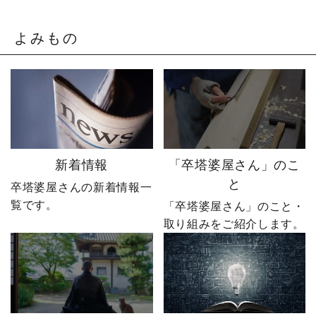
やじ社長を襲いました。
「もうネットで売るしか
そこから、本気モードが
ない。」 そう決意したも
発動します。 来る日も来
のの、社員も同業者も、
よみもの
る日も改善を重ね続けた
そしてやじ社長自身も
先に待っていたのは、誰
「無理だろう」と思って
も予想しなかった結果で
いたそうです。 それで
した。 無謀だと笑われた
も、ダメ元で始めた初め
婿社長の逆転劇、ついに
てのネットショップ運
完結です。 あなたなら、
営。 見よう見まねで作っ
人生で一番大きな挑戦は
たサイトに待っていたの
何ですか？ぜひコメント
は、想像以上の結果でし
新着情報
「卒塔婆屋さん」のこ
で教えてください！ 「い
た。 そして、その後やじ
と
卒塔婆屋さんの新着情報一
いね」「保存」「フォロ
社長の運命を大きく変え
覧です。
ー」も励みになります。
る出来事が起こります。
「卒塔婆屋さん」のこと・
ーーーーーーーーーーー
続きは第4話「逆転編」。
取り組みをご紹介します。
ーーーーーー 創業明治15
ぜひ最後までご覧いただ
年｜卒塔婆専門メーカー
き、感想をコメントで教
東京・日の出町を拠点
えてください！ 「いい
に、全国6,000以上のお寺
ね」「保存」「フォロ
とお取引する、 お寺のこ
ー」も励みになります。
とを知り尽くした“卒塔婆
ーーーーーーーーーーー