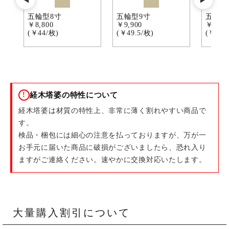
五輪型8寸
五輪型9寸
五輪型
￥8,800
￥9,900
￥11,0
(￥44/枚)
(￥49.5/枚)
(￥55/
経木塔婆の特性について
!
経木塔婆は材質の特性上、非常に薄く割れやすい商品で
す。
検品・梱包には細心の注意を払っておりますが、万が一
お手元に届いた商品に破損がございましたら、恐れ入り
ますがご連絡ください。速やかに交換対応いたします。
大量購入割引について