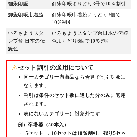
御朱印帳
御朱印帳よりどり3冊で10％割引
御朱印帳巾着袋
御朱印帳巾着袋よりどり3個で
10％割引
いろもようスタ
いろもようスタンプ台日本の伝統
ンプ台 日本の伝
色よりどり6個で10％割引
統色
セット割引の適用について
同一カテゴリー内商品
なら合算で割引対象に
なります。
割引は
条件のセット数に達した分のみ
に適用
されます。
表にないカテゴリー
は対象外です。
例）卒塔婆（50本入）
・15セット →
10セットは10％割引
、
残り5セッ