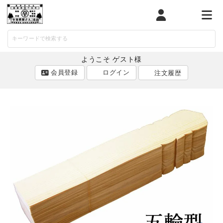
マイページ
カート
メニ
ようこそ ゲスト様
会員登録
ログイン
注文履歴
ACCOUNT MENU
ようこそ ゲスト 様
ログイン
会員登録