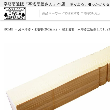
卒塔婆通販「卒塔婆屋さん」本店
｜筆が走る、引っかかりゼロの
HOME
経木塔婆・水塔婆(200枚入)
経木塔婆・水塔婆五輪型１尺1寸(333mm
ACCOUNT MENU
ようこそ ゲスト 様
ログイン
会員登録
ホーム