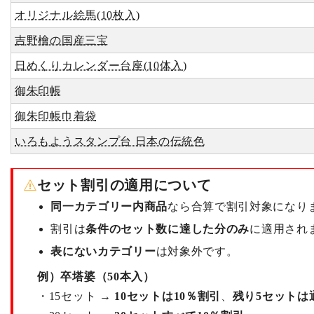
オリジナル絵馬(10枚入)
吉野檜の国産三宝
日めくりカレンダー台座(10体入)
御朱印帳
御朱印帳巾着袋
いろもようスタンプ台 日本の伝統色
セット割引の適用について
同一カテゴリー内商品
なら合算で割引対象になり
割引は
条件のセット数に達した分のみ
に適用され
表にないカテゴリー
は対象外です。
例）卒塔婆（50本入）
・15セット →
10セットは10％割引
、
残り5セットは