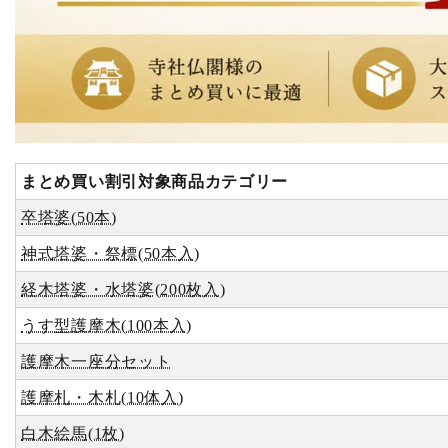
まとめ買い割引対象商品カテゴリー
卒塔婆(50本)
神式塔婆・祭標(50本入)
経木塔婆・水塔婆(200枚入)
うす型護摩木(100本入)
護摩木一座分セット
護摩札・木札(10体入)
白木絵馬(1枚)