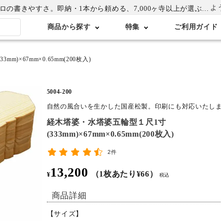
よ
書きやすさ。即納・1本から頼める、7,000ヶ寺以上が選ぶ卒塔婆専門店
商品から探す
特集
ご利用ガイド
)×67mm×0.65mm(200枚入)
5004-200
自然の風合いを生かした国産松製。印刷にも対応いたし
経木塔婆・水塔婆五輪型１尺1寸
(333mm)×67mm×0.65mm(200枚入)
2件
13,200
（1枚あたり¥66）
¥
税込
商品詳細
【サイズ】