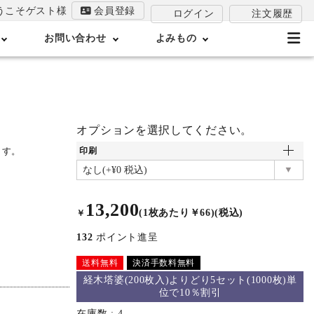
うこそゲスト様
会員登録
注文履歴
ログイン
お問い合わせ
よみもの
オプションを選択してください。
ます。
印刷
13,200
(1枚あたり￥66)(税込)
￥
132
ポイント進呈
送料無料
決済手数料無料
経木塔婆(200枚入)よりどり5セット(1000枚)単
位で10％割引
在庫数
4