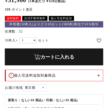
31,900
(1本あたり￥638)(税込)
￥
319
ポイント進呈
送料無料
決済手数料無料
個人宅送料追加
卒塔婆(50本入)よりどり10セット(500本)単位で10％割引
在庫数
32
カートに入れる
!
個人宅送料追加対象商品
お届け地域
東京都
面取り：なし(+¥0 税込) / 印刷：なし(+¥0 税込)