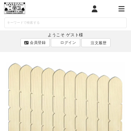
マイページ
カート
メニ
ようこそ ゲスト様
会員登録
ログイン
注文履歴
ACCOUNT MENU
ようこそ ゲスト 様
ログイン
会員登録