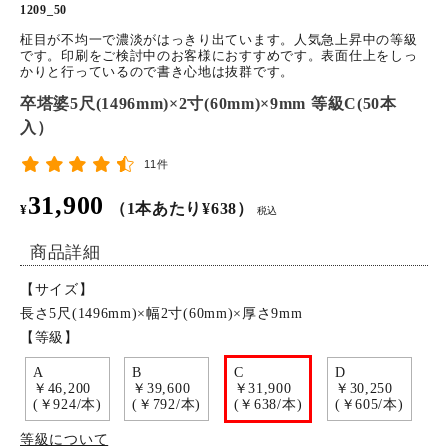
1209_50
特定商取引法について
柾目が不均一で濃淡がはっきり出ています。人気急上昇中の等級
です。印刷をご検討中のお客様におすすめです。表面仕上をしっ
かりと行っているので書き心地は抜群です。
お問い合わせ
卒塔婆5尺(1496mm)×2寸(60mm)×9mm 等級C(50本
入）
11件
31,900
（1本あたり¥638）
¥
税込
商品詳細
【サイズ】
長さ5尺(1496mm)×幅2寸(60mm)×厚さ9mm
【等級】
A
B
C
D
￥46,200
￥39,600
￥31,900
￥30,250
(￥924/本)
(￥792/本)
(￥638/本)
(￥605/本)
等級について