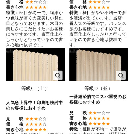
価 格
★★
☆☆☆
価 格
★★★
☆☆
書き心地
★★★★★
書き心地
★★★★★
特徴
：柾目が均一で、繊細か
特徴
：柾目がやや不均一で多
つ色味が薄く大変美しい見た
少濃淡が出ています。当店一
目となっております。木目の
番人気の等級です。バランス
美しさにこだわりたいお客様
派のお客様におすすめです。
におすすめです。表面仕上を
表面仕上をしっかりと行って
しっかりと行っているので書
いるので書き心地は抜群で
き心地は抜群です。
す。
等級C（上）
等級D（並）
一番経済的でコスパ重視のお
客様におすすめ
人気急上昇中！印刷を検討中
のお客様におすすめ
見 映
★★
☆☆☆
価 格
★★★★★
見 映
★★★
☆☆
書き心地
★★★★★
価 格
★★★★
☆
特徴
：柾目が不均一で濃淡が
書き心地
★★★★★