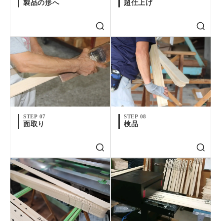
製品の形へ
超仕上げ
STEP 07
STEP 08
面取り
検品