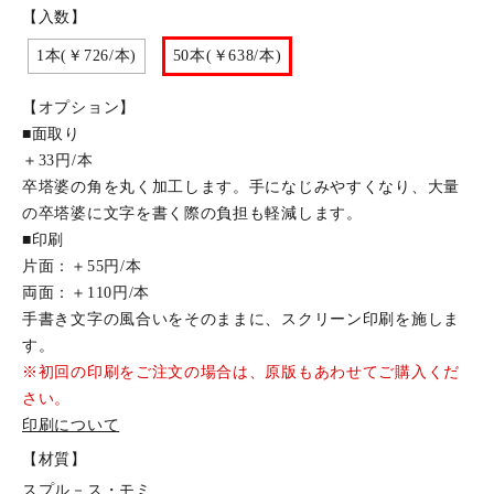
【入数】
1本(￥726/本)
50本(￥638/本)
【オプション】
■面取り
＋33円/本
卒塔婆の角を丸く加工します。手になじみやすくなり、大量
の卒塔婆に文字を書く際の負担も軽減します。
■印刷
片面：＋55円/本
両面：＋110円/本
手書き文字の風合いをそのままに、スクリーン印刷を施しま
す。
※初回の印刷をご注文の場合は、原版もあわせてご購入くだ
さい。
印刷について
【材質】
スプル－ス・モミ