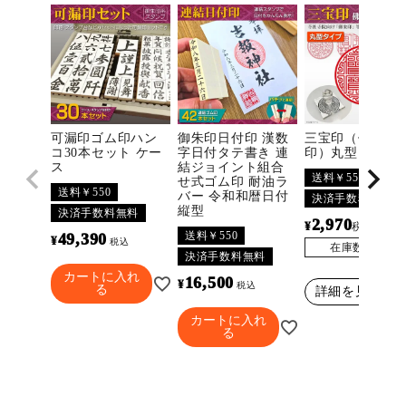
可漏印ゴム印ハン
御朱印日付印 漢数
三宝印（佛法僧
コ30本セット ケー
字日付タテ書き 連
印）丸型
ス
結ジョイント組合
送料￥550
せ式ゴム印 耐油ラ
送料￥550
バー 令和和暦日付
決済手数料無料
縦型
決済手数料無料
2,970
¥
〜
税込
送料￥550
49,390
¥
税込
在庫数
3296
決済手数料無料
カートに入れ
16,500
¥
税込
る
詳細を見る
カートに入れ
る