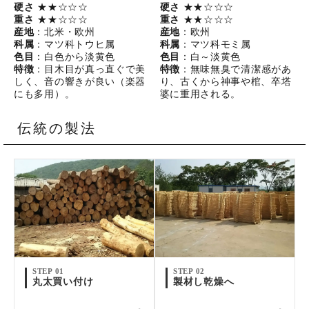
硬さ
★★☆☆☆
硬さ
★★☆☆☆
重さ
★★☆☆☆
重さ
★★☆☆☆
産地
：北米・欧州
産地
：欧州
科属
：マツ科トウヒ属
科属
：マツ科モミ属
色目
：白色から淡黄色
色目
：白～淡黄色
特徴
：目木目が真っ直ぐで美
特徴
：無味無臭で清潔感があ
しく、音の響きが良い（楽器
り、古くから神事や棺、卒塔
にも多用）。
婆に重用される。
伝統の製法
STEP 01
STEP 02
丸太買い付け
製材し乾燥へ