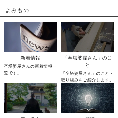
そこから、本気モードが
ない。」 そう決意したも
発動します。 来る日も来
のの、社員も同業者も、
よみもの
る日も改善を重ね続けた
そしてやじ社長自身も
先に待っていたのは、誰
「無理だろう」と思って
も予想しなかった結果で
いたそうです。 それで
した。 無謀だと笑われた
も、ダメ元で始めた初め
婿社長の逆転劇、ついに
てのネットショップ運
完結です。 あなたなら、
営。 見よう見まねで作っ
人生で一番大きな挑戦は
たサイトに待っていたの
何ですか？ぜひコメント
は、想像以上の結果でし
新着情報
「卒塔婆屋さん」のこ
で教えてください！ 「い
た。 そして、その後やじ
と
卒塔婆屋さんの新着情報一
いね」「保存」「フォロ
社長の運命を大きく変え
覧です。
ー」も励みになります。
る出来事が起こります。
「卒塔婆屋さん」のこと・
ーーーーーーーーーーー
続きは第4話「逆転編」。
取り組みをご紹介します。
ーーーーーー 創業明治15
ぜひ最後までご覧いただ
年｜卒塔婆専門メーカー
き、感想をコメントで教
東京・日の出町を拠点
えてください！ 「いい
に、全国6,000以上のお寺
ね」「保存」「フォロ
とお取引する、 お寺のこ
ー」も励みになります。
とを知り尽くした“卒塔婆
ーーーーーーーーーーー