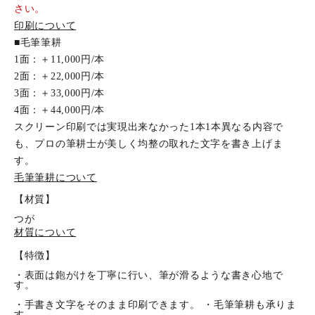
さい。
印刷について
■毛筆筆耕
1面：＋11,000円/本
2面：＋22,000円/本
3面：＋33,000円/本
4面：＋44,000円/本
スクリーン印刷では実現出来なかった1本1本異なる内容で
も、プロの筆耕士が美しく均整の取れた文字を書き上げま
す。
毛筆筆耕について
【材質】
つが
材質について
【特徴】
・表面は鉋がけを丁寧に行い、筆が滑るような書き心地で
す。
・手書き文字をそのまま印刷できます。 ・毛筆筆耕も承りま
す。