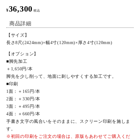
36,300
¥
税込
特定商取引法について
商品詳細
お問い合わせ
【サイズ】
長さ8尺(2424mm)×幅4寸(120mm)×厚さ4寸(120mm)
【オプション】
■脚先加工
＋1,650円/本
脚先を少し削って、地面に刺しやすくする加工です。
■印刷
1面：＋165円/本
2面：＋330円/本
3面：＋495円/本
4面：＋660円/本
手書き文字の風合いをそのままに、スクリーン印刷を施しま
す。
※初回の印刷をご注文の場合は、原版もあわせてご購入くだ