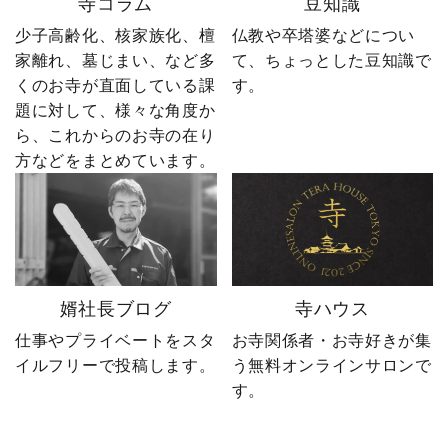
寺コラム
豆知識
屋”です。 卒塔婆に関する
ーーーーーー 創業明治15
疑問をわかりやすく解説
年｜卒塔婆専門メーカー
少子高齢化、核家族化、檀
仏教や卒塔婆などについ
しながら、 住職・寺院向
東京・日の出町を拠点
家離れ、墓じまい、など多
て、ちょっとした豆知識で
けの有益な情報や やじ社
に、全国6,000以上のお寺
くのお寺が直面している課
す。
長の日常まで発信中！▶
とお取引する、 お寺のこ
題に対して、様々な角度か
@sotoubaya140 ご相談は
とを知り尽くした“卒塔婆
ら、これからのお寺の在り
DM・公式LINEからお気
屋”です。 卒塔婆に関する
軽にどうぞ📩 #やじ社長 #
疑問をわかりやすく解説
方などをまとめています。
卒塔婆 #卒塔婆屋さん #日
しながら、 住職・寺院向
の出町 婿社長
けの有益な情報や やじ社
長の日常まで発信中！▶
@sotoubaya140 ご相談は
DM・公式LINEからお気
軽にどうぞ📩 #やじ社長 #
婿社長ブログ
寺ハウス
卒塔婆 #卒塔婆屋さん #日
の出町 婿社長
仕事やプライベートをスタ
お寺関係者・お寺好きが集
イルフリーで投稿します。
う無料オンラインサロンで
す。