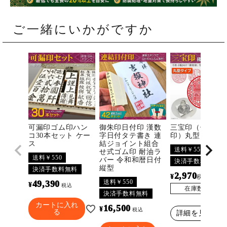
ご一緒にいかがですか
可漏印ゴム印ハン
御朱印日付印 漢数
三宝印（佛法僧
コ30本セット ケー
字日付タテ書き 連
印）丸型
ス
結ジョイント組合
送料￥550
せ式ゴム印 耐油ラ
送料￥550
バー 令和和暦日付
決済手数料無料
縦型
決済手数料無料
2,970
¥
〜
税込
送料￥550
49,390
¥
税込
在庫数
3296
決済手数料無料
カートに入れ
16,500
¥
税込
る
詳細を見る