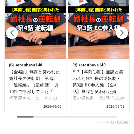
sotoubaya140
sotoubaya140
【全4話】無謀と笑われた
#13【年商◯億】無謀と笑
婿社長の逆転劇 第4話
われた婿社長の逆転劇・
「逆転編」（最終話） 月
第3話 EC参入編 【全4
10件で停滞していた「卒
話】無謀と笑われた婿社
塔婆屋さん」に、ある出
長の逆転劇 第3話「EC参
来事が起こります。▶
入編」 飛び込み営業でも
2026/08/06
2026/08/01
@sotoubaya140 「このま
成果ゼロ。追い詰められ
まじゃまずい。」 そう痛
たやじ社長が下した決断
感させられる出来事が、
とは。▶ @sotoubaya140
やじ社長を襲いました。
「もうネットで売るしか