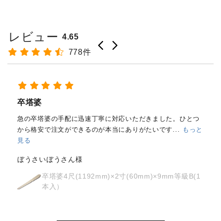
レビュー
4.65
778件
経木塔婆・水塔婆五輪型１尺
(303mm)×62mm×0.4mm(200...
もっと見る
はじめて注文しました。
メールと電話で内容照会しました
が、どちらも丁寧に対応していただきました。製品の
...
もっ
と見る
osyoh様
経木塔婆・水塔婆五輪型１尺
(303mm)×62mm×0.4mm(200枚入)