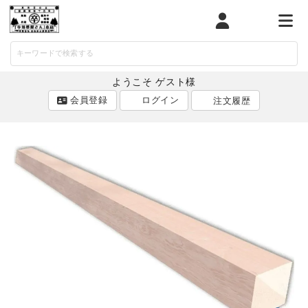
マイページ
カート
メニ
ようこそ ゲスト様
会員登録
ログイン
注文履歴
ACCOUNT MENU
ようこそ ゲスト 様
ログイン
会員登録