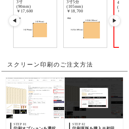
3寸
3寸5分
4寸
(90mm)
(105mm)
(120
￥17,600
￥18,700
￥36,
◀
▶
スクリーン印刷のご注文方法
STEP 01
STEP 02
印刷オプションを選択
印刷原版を購入※初回