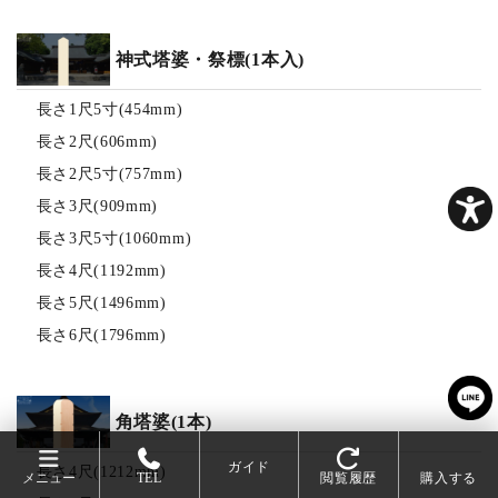
神式塔婆・祭標(1本入)
長さ1尺5寸(454mm)
長さ2尺(606mm)
長さ2尺5寸(757mm)
長さ3尺(909mm)
長さ3尺5寸(1060mm)
長さ4尺(1192mm)
長さ5尺(1496mm)
長さ6尺(1796mm)
角塔婆(1本)
ガイド
長さ4尺(1212mm)
メニュー
TEL
閲覧履歴
購入する