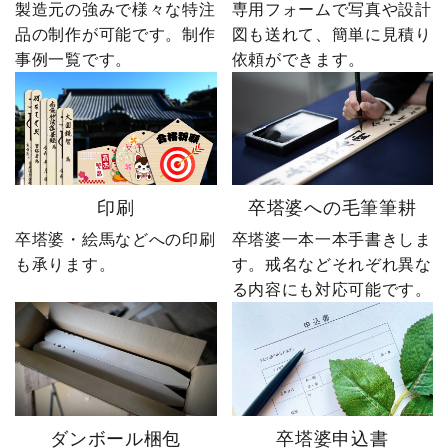
製造元の強みで様々な特注
専用フォームで写真や設計
品の制作が可能です。制作
図も送れて、簡単に見積り
事例一覧です。
依頼ができます。
印刷
卒塔婆への毛筆筆耕
卒塔婆・絵馬などへの印刷
卒塔婆一本一本手書きしま
も承ります。
す。戒名などそれぞれ異な
る内容にも対応可能です。
ダンボール梱包
卒塔婆申込書