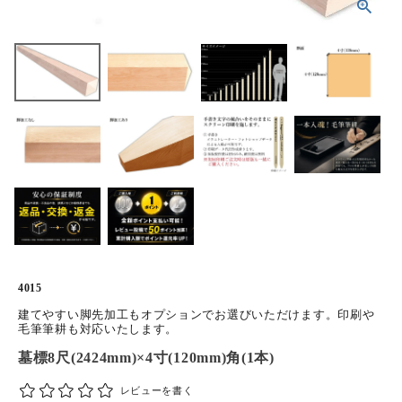
ホーム
商品から探す
特集
会員メニュー
ご利用ガイド
お問い合わせ
4015
よみもの
建てやすい脚先加工もオプションでお選びいただけます。印刷や
毛筆筆耕も対応いたします。
ご購入履歴・再注文
墓標8尺(2424mm)×4寸(120mm)角(1本)
プライバシーポリシー
レビューを書く