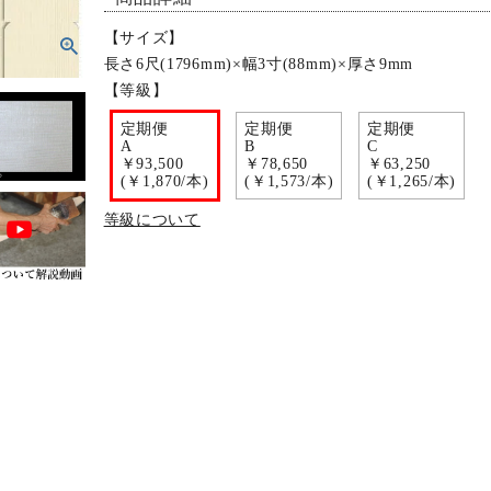
【サイズ】
長さ6尺(1796mm)×幅3寸(88mm)×厚さ9mm
【等級】
定期便
定期便
定期便
A
B
C
￥93,500
￥78,650
￥63,250
(￥1,870/本)
(￥1,573/本)
(￥1,265/本)
等級について