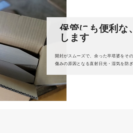
1面1色につき1版必要です。
保管にも便利な
印刷について詳細をみる
印刷原版(永久保管・メンテナンス費含む)
します
￥22,000
(税込)
版
開封がスムーズで、余った卒塔婆をそ
傷みの原因となる直射日光・湿気を防