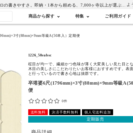
よ
書きやすさ。即納・1本から頼める、7,000ヶ寺以上が選ぶ卒塔婆専門店
商品から探す
特集
ご利用ガイド
96mm)×3寸(88mm)×9mm等級A(50本入）定期便
1226_50subsc
柾目が均一で、繊細かつ色味が薄く大変美しい見た目と
木目の美しさにこだわりたいお客様におすすめです。表
と行っているので書き心地は抜群です。
卒塔婆6尺(1796mm)×3寸(88mm)×9mm等級A
便
0件
送料無料
決済手数料無料
個人宅送料追加
定期販売
商品詳細