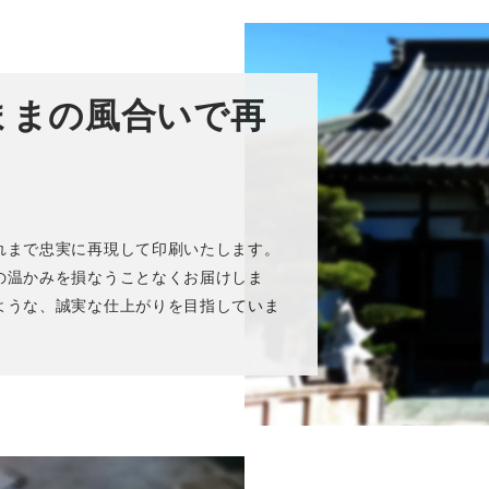
ままの風合いで再
れまで忠実に再現して印刷いたします。
の温かみを損なうことなくお届けしま
ような、誠実な仕上がりを目指していま
卒塔婆6尺(1796mm)×3寸(88mm)×9mm等級A
期便
お買い物を続ける
購入画面へすす