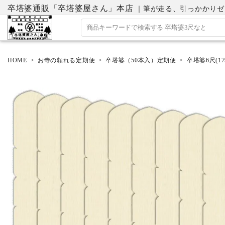
卒塔婆通販「卒塔婆屋さん」本店
｜筆が走る、引っかかりゼロの
HOME
お寺の頼れる定期便
卒塔婆（50本入）定期便
卒塔婆6尺(17
ACCOUNT MENU
ようこそ ゲスト 様
ログイン
会員登録
ホーム