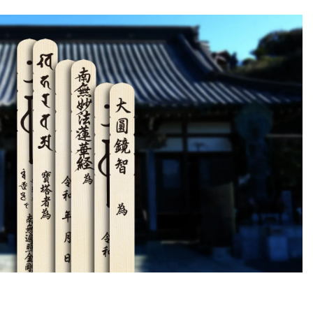
(50本入）定
む