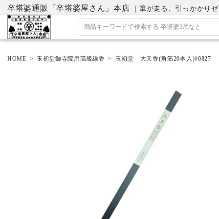
卒塔婆通販「卒塔婆屋さん」本店
｜筆が走る、引っかかりゼロの
HOME
玉初堂御寺院用高級線香
玉初堂 大天香(角筋20本入)#0827
ACCOUNT MENU
ようこそ ゲスト 様
ログイン
会員登録
ホーム