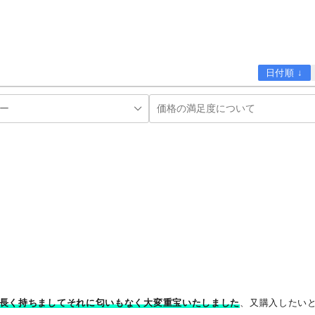
お買い物を続ける
購入画面へすす
日付順 ↓
長く持ちましてそれに匂いもなく大変重宝いたしました
、又購入したい