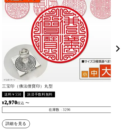
三宝印（佛法僧寶印）丸型
三
送料￥550
決済手数料無料
送
2,970
2
¥
〜
¥
税込
在庫数
3296
詳細を見る