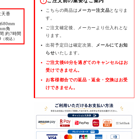
ご注文前の重要なご案内
!
こちらの商品は
メーカー注文品
となりま
大天香
す。
680mm
ご注文確定後、メーカーより仕入れとな
mm角
間:約7時間
ります。
0
（税込）
出荷予定日は確定次第、
メールにてお知
らせ
いたします。
ご注文後60分を過ぎてのキャンセルはお
受けできません。
お客様都合での返品・返金・交換はお受
けできません。