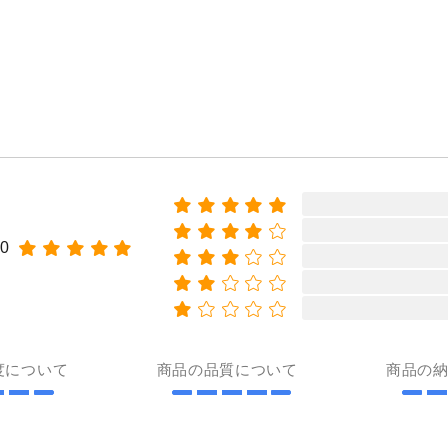
00
度について
商品の品質について
商品の
玉初堂 大天香(角筋20本入)#0827