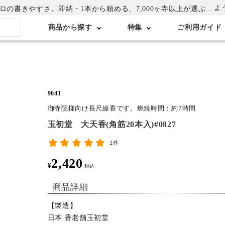
よ
書きやすさ。即納・1本から頼める、7,000ヶ寺以上が選ぶ卒塔婆専門店
商品から探す
特集
ご利用ガイド
9041
御寺院様向け長尺線香です。燃焼時間：約7時間
玉初堂 大天香(角筋20本入)#0827
1件
2,420
¥
税込
商品詳細
【製造】
日本 香老舗玉初堂