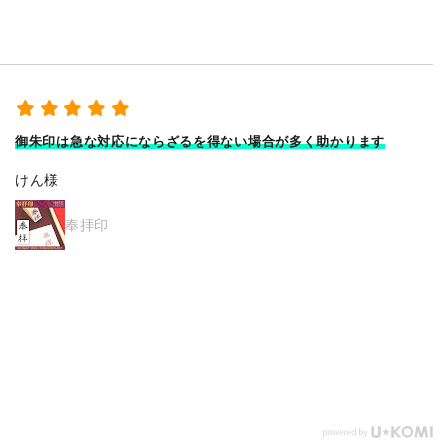
多く助かります
割と安価な部類の卒塔婆だが
使用感は良いと
けん様
卒塔婆3尺(909mm)×2寸4分(73mm
本入）