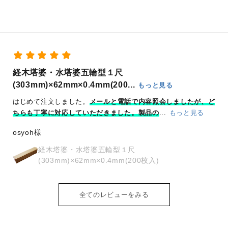
御朱印は急な対応にならざるを得ない場合が
っと見る
けん様
容照会しましたが、ど
品の
...
もっと見る
奉拝印
枚入)
全てのレビューをみる