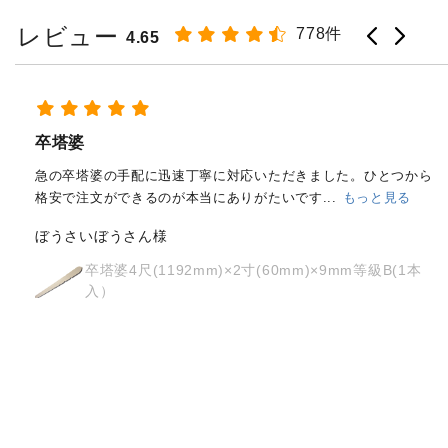
レビュー
778件
4.65
経木塔婆・水塔婆五輪型１尺
(303mm)×62mm×0.4mm(200...
も
だきました。ひとつから
す...
もっと見る
はじめて注文しました。
メールと電話で内
ちらも丁寧に対応していただきました。製
osyoh様
mm)×9mm等級B(1本
経木塔婆・水塔婆五輪型１尺
(303mm)×62mm×0.4mm(200