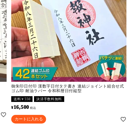
御朱印日付印 漢数字日付タテ書き 連結ジョイント組合せ式
ゴム印 耐油ラバー 令和和暦日付縦型
送料￥550
決済手数料無料
16,500
¥
税込
カートに入れる