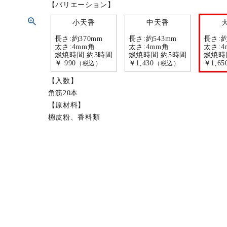
【バリエーション】
小天香
中天香
長さ:約370mm
長さ:約543mm
長さ:約
太さ:4mm角
太さ:4mm角
太さ:4
燃焼時間:約3時間
燃焼時間:約5時間
燃焼時
￥ 990
￥1,430
￥1,65
（税込）
（税込）
【入数】
角筋20本
【原材料】
椨皮粉、香料類