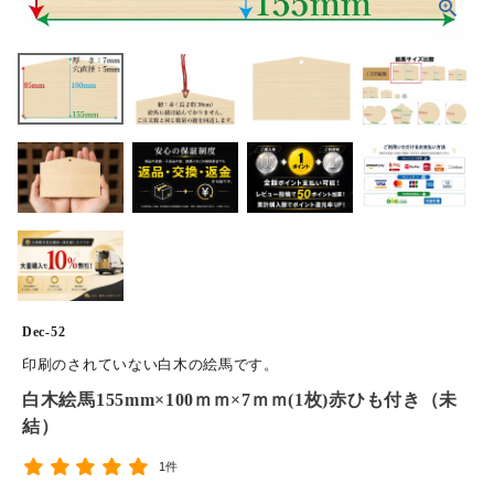
ホーム
商品から探す
特集
会員メニュー
ご利用ガイド
お問い合わせ
Dec-52
よみもの
印刷のされていない白木の絵馬です。
白木絵馬155mm×100ｍｍ×7ｍｍ(1枚)赤ひも付き（未
ご購入履歴・再注文
結）
1件
プライバシーポリシー