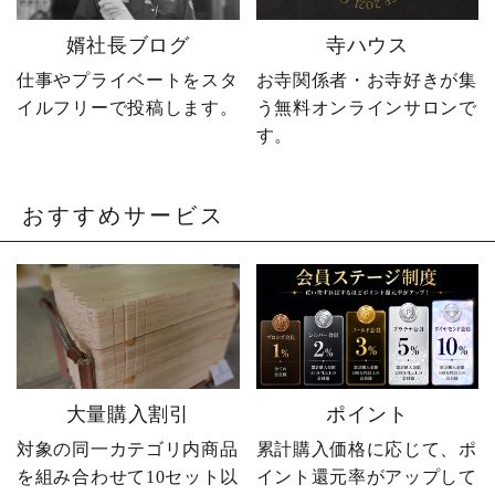
軽にどうぞ📩 #やじ社長 #
婿社長ブログ
寺ハウス
卒塔婆 #卒塔婆屋さん #日
の出町 婿社長
仕事やプライベートをスタ
お寺関係者・お寺好きが集
イルフリーで投稿します。
う無料オンラインサロンで
す。
おすすめサービス
大量購入割引
ポイント
対象の同一カテゴリ内商品
累計購入価格に応じて、ポ
を組み合わせて10セット以
イント還元率がアップして