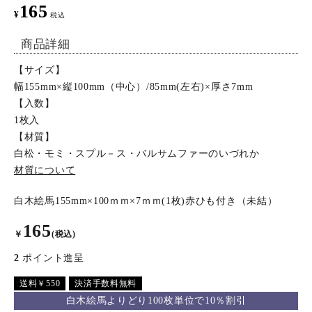
165
¥
税込
特定商取引法について
商品詳細
お問い合わせ
【サイズ】
幅155mm×縦100mm（中心）/85mm(左右)×厚さ7mm
【入数】
1枚入
【材質】
白松・モミ・スプル－ス・バルサムファーのいづれか
材質について
白木絵馬155mm×100ｍｍ×7ｍｍ(1枚)赤ひも付き（未結）
165
￥
(税込)
2
ポイント進呈
送料￥550
決済手数料無料
白木絵馬よりどり100枚単位で10％割引