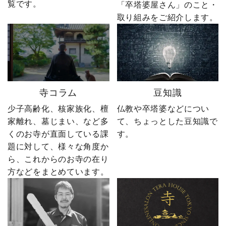
覧です。
ー」も励みになります。
る出来事が起こります。
「卒塔婆屋さん」のこと・
ーーーーーーーーーーー
続きは第4話「逆転編」。
取り組みをご紹介します。
ーーーーーー 創業明治15
ぜひ最後までご覧いただ
年｜卒塔婆専門メーカー
き、感想をコメントで教
東京・日の出町を拠点
えてください！ 「いい
に、全国6,000以上のお寺
ね」「保存」「フォロ
とお取引する、 お寺のこ
ー」も励みになります。
とを知り尽くした“卒塔婆
ーーーーーーーーーーー
寺コラム
豆知識
屋”です。 卒塔婆に関する
ーーーーーー 創業明治15
疑問をわかりやすく解説
年｜卒塔婆専門メーカー
少子高齢化、核家族化、檀
仏教や卒塔婆などについ
しながら、 住職・寺院向
東京・日の出町を拠点
家離れ、墓じまい、など多
て、ちょっとした豆知識で
けの有益な情報や やじ社
に、全国6,000以上のお寺
くのお寺が直面している課
す。
長の日常まで発信中！▶
とお取引する、 お寺のこ
題に対して、様々な角度か
@sotoubaya140 ご相談は
とを知り尽くした“卒塔婆
ら、これからのお寺の在り
DM・公式LINEからお気
屋”です。 卒塔婆に関する
軽にどうぞ📩 #やじ社長 #
疑問をわかりやすく解説
方などをまとめています。
卒塔婆 #卒塔婆屋さん #日
しながら、 住職・寺院向
の出町 婿社長
けの有益な情報や やじ社
長の日常まで発信中！▶
@sotoubaya140 ご相談は
DM・公式LINEからお気