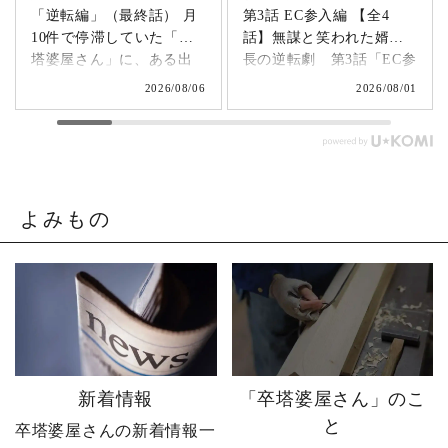
付き（未結）
「逆転編」（最終話） 月
第3話 EC参入編 【全4
10件で停滞していた「卒
話】無謀と笑われた婿社
塔婆屋さん」に、ある出
長の逆転劇 第3話「EC参
お買い物を続ける
購入画面へすすむ
来事が起こります。▶
入編」 飛び込み営業でも
2026/08/06
2026/08/01
@sotoubaya140 「このま
成果ゼロ。追い詰められ
まじゃまずい。」 そう痛
たやじ社長が下した決断
感させられる出来事が、
とは。▶ @sotoubaya140
やじ社長を襲いました。
「もうネットで売るしか
そこから、本気モードが
ない。」 そう決意したも
発動します。 来る日も来
のの、社員も同業者も、
よみもの
る日も改善を重ね続けた
そしてやじ社長自身も
先に待っていたのは、誰
「無理だろう」と思って
も予想しなかった結果で
いたそうです。 それで
した。 無謀だと笑われた
も、ダメ元で始めた初め
婿社長の逆転劇、ついに
てのネットショップ運
完結です。 あなたなら、
営。 見よう見まねで作っ
人生で一番大きな挑戦は
たサイトに待っていたの
何ですか？ぜひコメント
は、想像以上の結果でし
新着情報
「卒塔婆屋さん」のこ
で教えてください！ 「い
た。 そして、その後やじ
と
卒塔婆屋さんの新着情報一
いね」「保存」「フォロ
社長の運命を大きく変え