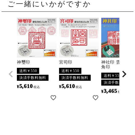
ご一緒にいかがですか
神璽印
宮司印
神社印 雲型 通
角印
送料￥550
送料￥550
送料￥550
決済手数料無料
決済手数料無料
決済手数料無料
5,610
5,610
¥
¥
税込
税込
3,465
¥
税込