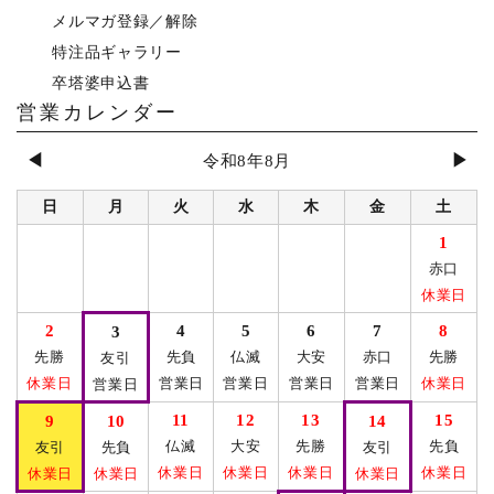
メルマガ登録／解除
特注品ギャラリー
卒塔婆申込書
営業カレンダー
◀
▶
令和8年8月
日
月
火
水
木
金
土
1
赤口
休業日
2
4
5
6
7
8
3
先勝
先負
仏滅
大安
赤口
先勝
友引
休業日
営業日
営業日
営業日
営業日
休業日
営業日
11
12
13
15
9
10
14
仏滅
大安
先勝
先負
友引
先負
友引
休業日
休業日
休業日
休業日
休業日
休業日
休業日