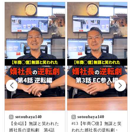
sotoubaya140
sotoubaya140
【全4話】無謀と笑われた
#13【年商◯億】無謀と笑
白木絵馬155mm×100ｍｍ×7ｍｍ(1枚)赤ひも
婿社長の逆転劇 第4話
われた婿社長の逆転劇・