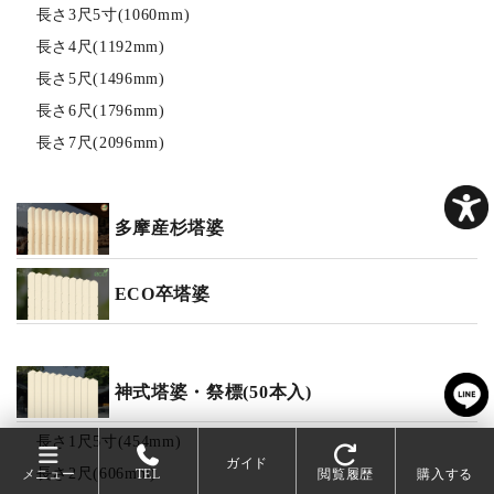
長さ3尺5寸(1060mm)
長さ4尺(1192mm)
長さ5尺(1496mm)
長さ6尺(1796mm)
長さ7尺(2096mm)
多摩産杉塔婆
ECO卒塔婆
神式塔婆・祭標(50本入)
長さ1尺5寸(454mm)
ガイド
長さ2尺(606mm)
メニュー
TEL
閲覧履歴
購入する