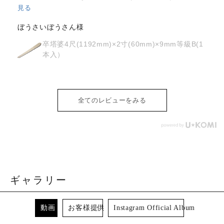
が、どちらも丁寧に対応していただきました。製品の
...
もっ
と見る
osyoh様
経木塔婆・水塔婆五輪型１尺
(303mm)×62mm×0.4mm(200枚入)
全てのレビューをみる
ギャラリー
動画
お客様提供
Instagram Official Album