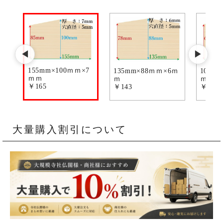
◀
▶
155mm×100ｍｍ×7
135mm×88ｍｍ×6ｍ
105m
ｍｍ
ｍ
ｍ
￥165
￥143
￥121
大量購入割引について