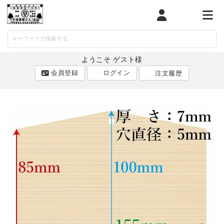
マイページ
カート
メニ
ようこそ ゲスト様
会員登録
ログイン
注文履歴
ACCOUNT MENU
ようこそ ゲスト 様
ログイン
会員登録