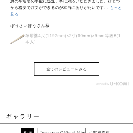
はじめて注文しました。
メールと電話で内容照会しました
が、どちらも丁寧に対応していただきました。製品の
...
もっ
と見る
osyoh様
経木塔婆・水塔婆五輪型１尺
(303mm)×62mm×0.4mm(200枚入)
全てのレビューをみる
ギャラリー
動画
Instagram Official Album
お客様提供