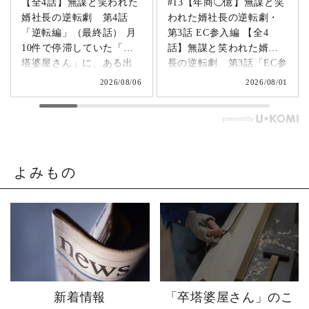
【全4話】無謀と笑われた
#13【年商◯億】無謀と笑
婿社長の逆転劇 第4話
われた婿社長の逆転劇・
「逆転編」（最終話） 月
第3話 EC参入編 【全4
10件で停滞していた「卒
話】無謀と笑われた婿社
塔婆屋さん」に、ある出
長の逆転劇 第3話「EC参
来事が起こります。▶
入編」 飛び込み営業でも
2026/08/06
2026/08/01
@sotoubaya140 「このま
成果ゼロ。追い詰められ
まじゃまずい。」 そう痛
たやじ社長が下した決断
感させられる出来事が、
とは。▶ @sotoubaya140
やじ社長を襲いました。
「もうネットで売るしか
そこから、本気モードが
ない。」 そう決意したも
発動します。 来る日も来
のの、社員も同業者も、
よみもの
る日も改善を重ね続けた
そしてやじ社長自身も
先に待っていたのは、誰
「無理だろう」と思って
も予想しなかった結果で
いたそうです。 それで
した。 無謀だと笑われた
も、ダメ元で始めた初め
婿社長の逆転劇、ついに
てのネットショップ運
完結です。 あなたなら、
営。 見よう見まねで作っ
人生で一番大きな挑戦は
たサイトに待っていたの
何ですか？ぜひコメント
は、想像以上の結果でし
新着情報
「卒塔婆屋さん」のこ
で教えてください！ 「い
た。 そして、その後やじ