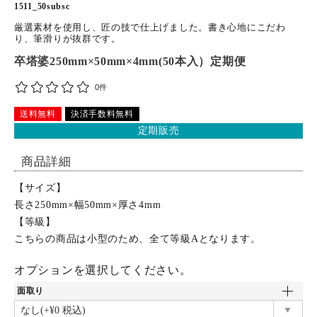
1511_50subsc
特定商取引法について
厳選素材を使用し、匠の技で仕上げました。書き心地にこだわ
り、筆滑りが抜群です。
卒塔婆250mm×50mm×4mm(50本入）定期便
お問い合わせ
0件
送料無料
決済手数料無料
定期販売
商品詳細
【サイズ】
長さ250mm×幅50mm×厚さ4mm
【等級】
こちらの商品は小型のため、全て等級Aとなります。
オプションを選択してください。
面取り