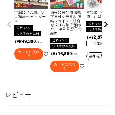
可漏印ゴム印ハン
御朱印日付印 漢数
三宝印（佛法僧
コ30本セット ケー
字日付タテ書き 連
印）丸型
ス
結ジョイント組合
送料￥550
せ式ゴム印 耐油ラ
送料￥550
バー 令和和暦日付
決済手数料無料
縦型
決済手数料無料
2,970
¥
税込
送料￥550
49,390
¥
税込
在庫数
3296
決済手数料無料
カートに入れ
16,500
¥
税込
る
詳細を見る
カートに入れ
る
レビュー