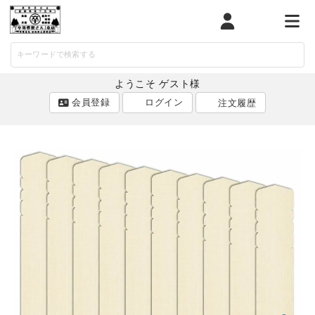
マイページ
カート
メニ
ようこそ ゲスト様
会員登録
ログイン
注文履歴
ACCOUNT MENU
ようこそ ゲスト 様
ログイン
会員登録