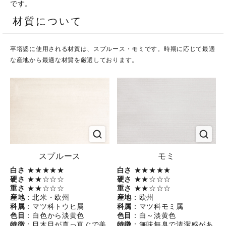
です。
材質について
卒塔婆に使用される材質は、スプルース・モミです。時期に応じて最適
な産地から最適な材質を厳選しております。
スプルース
モミ
白さ
★★★★★
白さ
★★★★★
硬さ
★★☆☆☆
硬さ
★★☆☆☆
重さ
★★☆☆☆
重さ
★★☆☆☆
産地
：北米・欧州
産地
：欧州
科属
：マツ科トウヒ属
科属
：マツ科モミ属
色目
：白色から淡黄色
色目
：白～淡黄色
特徴
：目木目が真っ直ぐで美
特徴
：無味無臭で清潔感があ