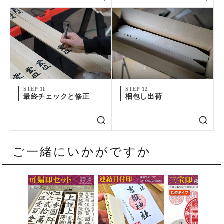
1面1色につき1版必要です。
印刷について詳細をみる
印刷原版(永久保管・メンテナンス費含む)
￥22,000
(税込)
版
STEP 11
STEP 12
最終チェックと修正
梱包し出荷
ご一緒にいかがですか