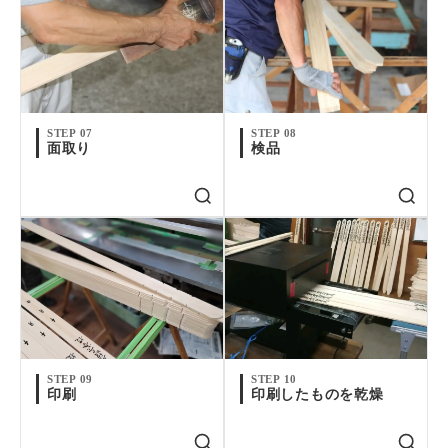
STEP 07
STEP 08
面取り
検品
卒塔婆250mm×50mm×4mm(50本入）定期便
STEP 09
STEP 10
印刷
印刷したものを乾燥
お買い物を続ける
購入画面へすすむ