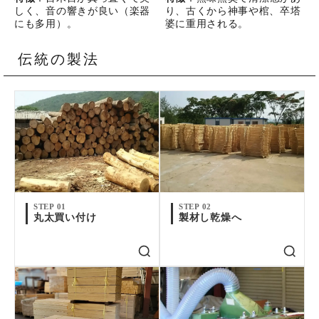
しく、音の響きが良い（楽器
り、古くから神事や棺、卒塔
にも多用）。
婆に重用される。
伝統の製法
STEP 01
STEP 02
丸太買い付け
製材し乾燥へ