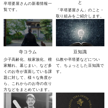
と
卒塔婆屋さんの新着情報一
いね」「保存」「フォロ
社長の運命を大きく変え
覧です。
ー」も励みになります。
る出来事が起こります。
「卒塔婆屋さん」のこと・
ーーーーーーーーーーー
続きは第4話「逆転編」。
取り組みをご紹介します。
ーーーーーー 創業明治15
ぜひ最後までご覧いただ
年｜卒塔婆専門メーカー
き、感想をコメントで教
東京・日の出町を拠点
えてください！ 「いい
に、全国6,000以上のお寺
ね」「保存」「フォロ
とお取引する、 お寺のこ
ー」も励みになります。
とを知り尽くした“卒塔婆
ーーーーーーーーーーー
寺コラム
豆知識
屋”です。 卒塔婆に関する
ーーーーーー 創業明治15
疑問をわかりやすく解説
年｜卒塔婆専門メーカー
少子高齢化、核家族化、檀
仏教や卒塔婆などについ
しながら、 住職・寺院向
東京・日の出町を拠点
家離れ、墓じまい、など多
て、ちょっとした豆知識で
けの有益な情報や やじ社
に、全国6,000以上のお寺
くのお寺が直面している課
す。
長の日常まで発信中！▶
とお取引する、 お寺のこ
題に対して、様々な角度か
@sotoubaya140 ご相談は
とを知り尽くした“卒塔婆
ら、これからのお寺の在り
DM・公式LINEからお気
屋”です。 卒塔婆に関する
軽にどうぞ📩 #やじ社長 #
疑問をわかりやすく解説
方などをまとめています。
卒塔婆 #卒塔婆屋さん #日
しながら、 住職・寺院向
の出町 婿社長
けの有益な情報や やじ社
長の日常まで発信中！▶