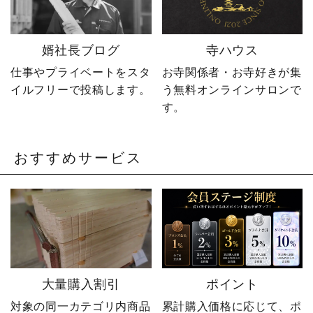
@sotoubaya140 ご相談は
DM・公式LINEからお気
軽にどうぞ📩 #やじ社長 #
婿社長ブログ
寺ハウス
卒塔婆 #卒塔婆屋さん #日
の出町 婿社長
仕事やプライベートをスタ
お寺関係者・お寺好きが集
イルフリーで投稿します。
う無料オンラインサロンで
す。
おすすめサービス
大量購入割引
ポイント
対象の同一カテゴリ内商品
累計購入価格に応じて、ポ