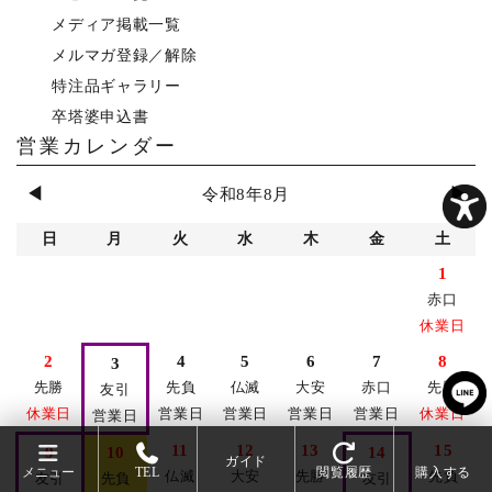
メディア掲載一覧
メルマガ登録／解除
特注品ギャラリー
卒塔婆申込書
営業カレンダー
◀
▶
令和8年8月
日
月
火
水
木
金
土
1
赤口
休業日
2
4
5
6
7
8
3
先勝
先負
仏滅
大安
赤口
先勝
友引
休業日
営業日
営業日
営業日
営業日
休業日
営業日
11
12
13
15
9
10
14
ガイド
メニュー
TEL
閲覧履歴
購入する
仏滅
大安
先勝
先負
友引
先負
友引