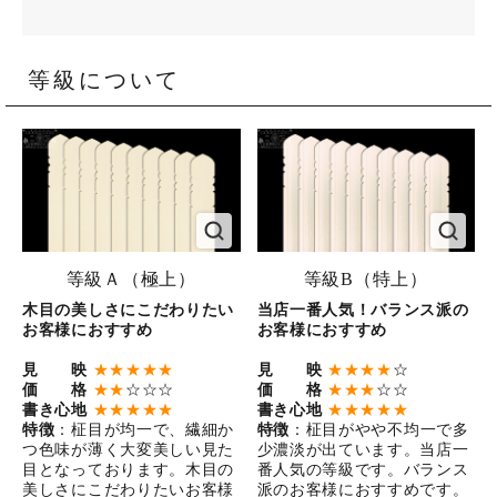
等級について
等級Ａ（極上）
等級B（特上）
木目の美しさにこだわりたい
当店一番人気！バランス派の
お客様におすすめ
お客様におすすめ
見 映
★★★★★
見 映
★★★★
☆
価 格
★★
☆☆☆
価 格
★★★
☆☆
書き心地
★★★★★
書き心地
★★★★★
特徴
：柾目が均一で、繊細か
特徴
：柾目がやや不均一で多
つ色味が薄く大変美しい見た
少濃淡が出ています。当店一
目となっております。木目の
番人気の等級です。バランス
美しさにこだわりたいお客様
派のお客様におすすめです。