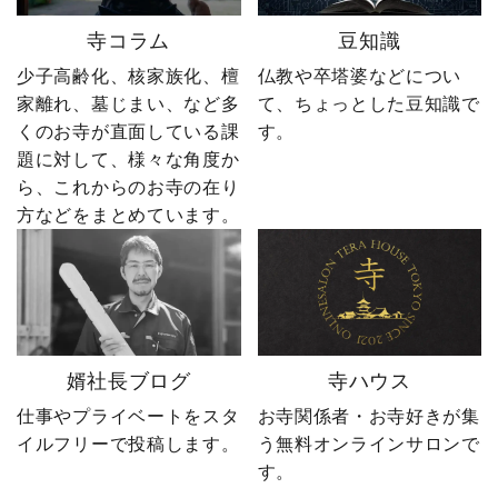
とを知り尽くした“卒塔婆
ーーーーーーーーーーー
寺コラム
豆知識
屋”です。 卒塔婆に関する
ーーーーーー 創業明治15
疑問をわかりやすく解説
年｜卒塔婆専門メーカー
少子高齢化、核家族化、檀
仏教や卒塔婆などについ
しながら、 住職・寺院向
東京・日の出町を拠点
家離れ、墓じまい、など多
て、ちょっとした豆知識で
けの有益な情報や やじ社
に、全国6,000以上のお寺
くのお寺が直面している課
す。
長の日常まで発信中！▶
とお取引する、 お寺のこ
題に対して、様々な角度か
@sotoubaya140 ご相談は
とを知り尽くした“卒塔婆
ら、これからのお寺の在り
DM・公式LINEからお気
屋”です。 卒塔婆に関する
軽にどうぞ📩 #やじ社長 #
疑問をわかりやすく解説
方などをまとめています。
卒塔婆 #卒塔婆屋さん #日
しながら、 住職・寺院向
の出町 婿社長
けの有益な情報や やじ社
長の日常まで発信中！▶
@sotoubaya140 ご相談は
DM・公式LINEからお気
軽にどうぞ📩 #やじ社長 #
婿社長ブログ
寺ハウス
卒塔婆 #卒塔婆屋さん #日
の出町 婿社長
仕事やプライベートをスタ
お寺関係者・お寺好きが集
イルフリーで投稿します。
う無料オンラインサロンで
す。