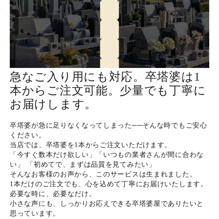
ホーム
商品から探す
急なご入り用にも対応。卒塔婆は1
本からご注文可能。少量でも丁寧に
特集
お届けします。
会員メニュー
卒塔婆が急に足りなくなってしまった──そんな時でもご安心
ください。
ご利用ガイド
当店では、卒塔婆を1本からご注文いただけます。
「今すぐ数本だけ欲しい」「いつもの業者さんが間に合わな
い」 「初めてで、まずは品質を見てみたい」
お問い合わせ
そんなお客様のお声から、このサービスは生まれました。
1本だけのご注文でも、心を込めて丁寧にお届けいたします。
必要な時に、必要なだけ。
よみもの
小さな声にも、しっかりお応えできる卒塔婆屋でありたいと
思っています。