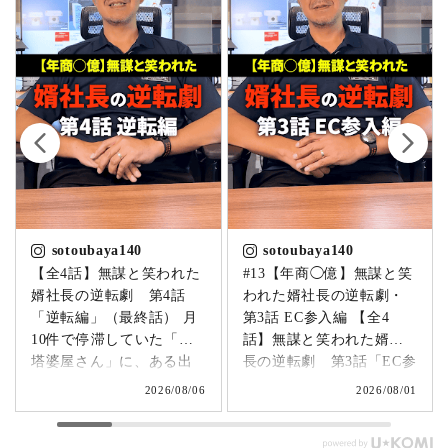
sotoubaya140
sotoubaya140
【全4話】無謀と笑われた
#13【年商◯億】無謀と笑
婿社長の逆転劇 第4話
われた婿社長の逆転劇・
「逆転編」（最終話） 月
第3話 EC参入編 【全4
10件で停滞していた「卒
話】無謀と笑われた婿社
塔婆屋さん」に、ある出
長の逆転劇 第3話「EC参
来事が起こります。▶
入編」 飛び込み営業でも
2026/08/06
2026/08/01
@sotoubaya140 「このま
成果ゼロ。追い詰められ
まじゃまずい。」 そう痛
たやじ社長が下した決断