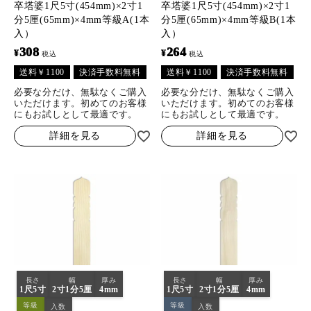
卒塔婆1尺5寸(454mm)×2寸1
卒塔婆1尺5寸(454mm)×2寸1
分5厘(65mm)×4mm等級A(1本
分5厘(65mm)×4mm等級B(1本
入）
入）
308
264
¥
¥
税込
税込
送料￥1100
決済手数料無料
送料￥1100
決済手数料無料
必要な分だけ、無駄なくご購入
必要な分だけ、無駄なくご購入
いただけます。初めてのお客様
いただけます。初めてのお客様
にもお試しとして最適です。
にもお試しとして最適です。
詳細を見る
詳細を見る
長さ
幅
厚み
長さ
幅
厚み
1尺5寸
2寸1分5厘
4mm
1尺5寸
2寸1分5厘
4mm
等級
等級
入数
入数