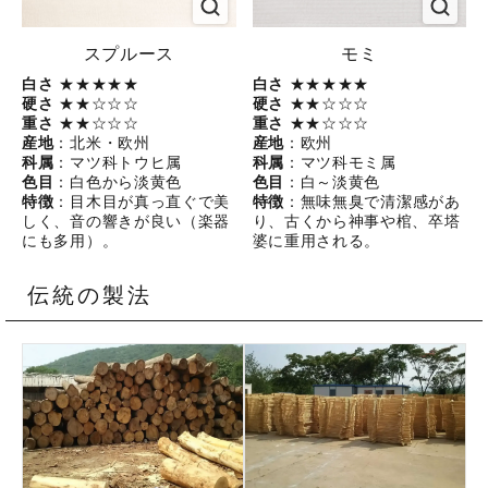
スプルース
モミ
白さ
★★★★★
白さ
★★★★★
硬さ
★★☆☆☆
硬さ
★★☆☆☆
重さ
★★☆☆☆
重さ
★★☆☆☆
産地
：北米・欧州
産地
：欧州
科属
：マツ科トウヒ属
科属
：マツ科モミ属
色目
：白色から淡黄色
色目
：白～淡黄色
特徴
：目木目が真っ直ぐで美
特徴
：無味無臭で清潔感があ
しく、音の響きが良い（楽器
り、古くから神事や棺、卒塔
にも多用）。
婆に重用される。
伝統の製法