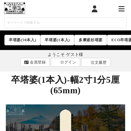
マイページ
カート
メニ
卒塔婆(50本入)
卒塔婆(1本入)
多摩産杉塔婆
ECO卒塔
ようこそ ゲスト様
会員登録
ログイン
注文履歴
卒塔婆(1本入)-幅2寸1分5厘
(65mm)
ACCOUNT MENU
ようこそ ゲスト 様
ログイン
会員登録