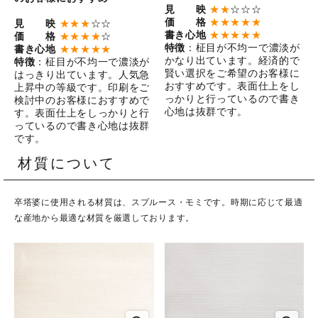
見 映
★★
☆☆☆
価 格
★★★★★
見 映
★★★
☆☆
書き心地
★★★★★
価 格
★★★★
☆
特徴
：柾目が不均一で濃淡が
書き心地
★★★★★
かなり出ています。経済的で
特徴
：柾目が不均一で濃淡が
賢い選択をご希望のお客様に
はっきり出ています。人気急
おすすめです。表面仕上をし
上昇中の等級です。印刷をご
っかりと行っているので書き
検討中のお客様におすすめで
心地は抜群です。
す。表面仕上をしっかりと行
っているので書き心地は抜群
です。
材質について
卒塔婆に使用される材質は、スプルース・モミです。時期に応じて最適
な産地から最適な材質を厳選しております。