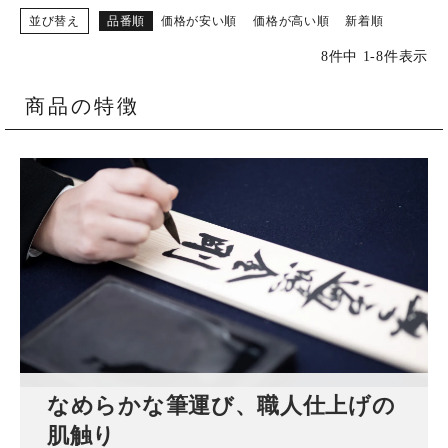
並び替え
品番順
価格が安い順
価格が高い順
新着順
8
件中
1
-
8
件表示
商品の特徴
なめらかな筆運び、職人仕上げの
肌触り