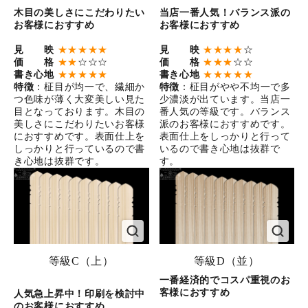
木目の美しさにこだわりたい
当店一番人気！バランス派の
お客様におすすめ
お客様におすすめ
見 映
★★★★★
見 映
★★★★
☆
価 格
★★
☆☆☆
価 格
★★★
☆☆
書き心地
★★★★★
書き心地
★★★★★
特徴
：柾目が均一で、繊細か
特徴
：柾目がやや不均一で多
つ色味が薄く大変美しい見た
少濃淡が出ています。当店一
目となっております。木目の
番人気の等級です。バランス
美しさにこだわりたいお客様
派のお客様におすすめです。
におすすめです。表面仕上を
表面仕上をしっかりと行って
しっかりと行っているので書
いるので書き心地は抜群で
き心地は抜群です。
す。
等級C（上）
等級D（並）
一番経済的でコスパ重視のお
客様におすすめ
人気急上昇中！印刷を検討中
のお客様におすすめ