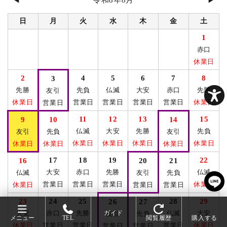
日
月
火
水
木
金
土
1
赤口
休業日
2
4
5
6
7
8
3
先勝
先負
仏滅
大安
赤口
先勝
友引
休業日
営業日
営業日
営業日
営業日
休業日
営業日
11
12
13
15
9
10
14
仏滅
大安
先勝
先負
友引
先負
友引
休業日
休業日
休業日
休業日
休業日
休業日
休業日
17
18
19
22
16
20
21
大安
赤口
先勝
仏滅
仏滅
友引
先負
営業日
営業日
営業日
休業日
休業日
営業日
営業日
23
24
25
28
29
26
27
ガイド
大安
赤口
先勝
仏滅
大安
友引
先負
メニュー
TEL
閲覧履歴
購入する
休業日
営業日
営業日
営業日
休業日
営業日
営業日