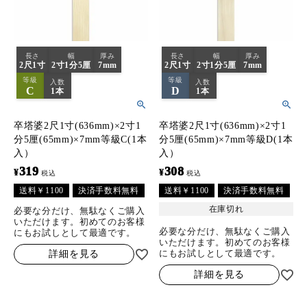
長さ
幅
厚み
長さ
幅
厚み
2尺1寸
2寸1分5厘
7mm
2尺1寸
2寸1分5厘
7mm
等級
等級
入数
入数
C
D
1本
1本
卒塔婆2尺1寸(636mm)×2寸1
卒塔婆2尺1寸(636mm)×2寸1
分5厘(65mm)×7mm等級C(1本
分5厘(65mm)×7mm等級D(1本
入）
入）
319
308
¥
¥
税込
税込
送料￥1100
決済手数料無料
送料￥1100
決済手数料無料
在庫切れ
必要な分だけ、無駄なくご購入
いただけます。初めてのお客様
必要な分だけ、無駄なくご購入
にもお試しとして最適です。
いただけます。初めてのお客様
にもお試しとして最適です。
詳細を見る
詳細を見る