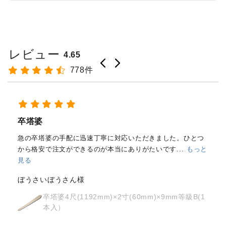
レビュー
4.65
778件
経木塔婆・水塔婆五輪型１尺
(303mm)×62mm×0.4mm(200...
もっと見る
はじめて注文しました。
メールと電話で内容照会しました
が、どちらも丁寧に対応していただきました。製品の
...
もっ
と見る
osyoh様
経木塔婆・水塔婆五輪型１尺
(303mm)×62mm×0.4mm(200枚入)