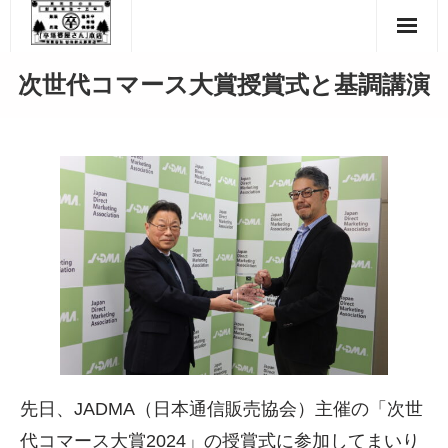
Skip
to
content
次世代コマース大賞授賞式と基調講演
先日、JADMA（日本通信販売協会）主催の「次世
代コマース大賞2024」の授賞式に参加してまいり