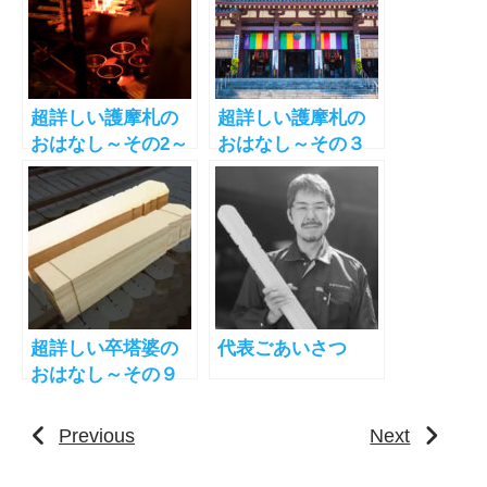
超詳しい護摩札の
超詳しい護摩札の
おはなし～その2～
おはなし～その３
護摩祈祷の作法と
～護摩祈祷を行っ
次第
ている主な寺院
超詳しい卒塔婆の
代表ごあいさつ
おはなし～その９
～経木塔婆とは
Previous
Next