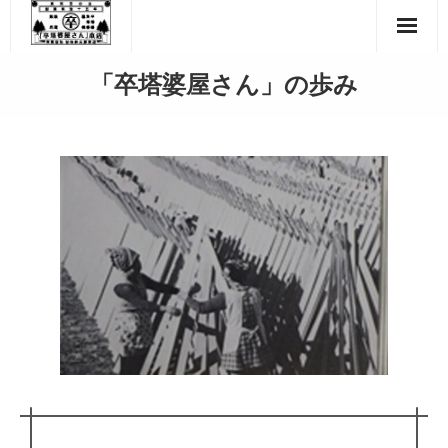
Skip
to
content
「卒塔婆屋さん」の歩み