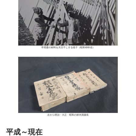
卒塔婆の材料を天日干しする様子（昭和40年頃）
左から明治・大正・昭和の材木買揚長
平成～現在