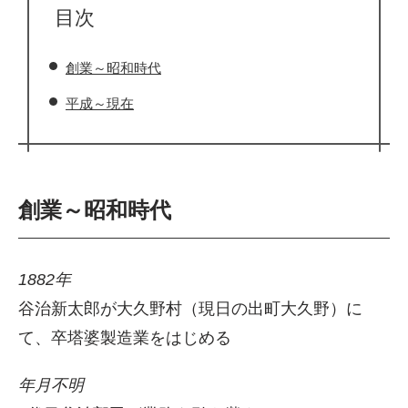
目次
創業～昭和時代
平成～現在
創業～昭和時代
1882年
谷治新太郎が大久野村（現日の出町大久野）に
て、卒塔婆製造業をはじめる
年月不明