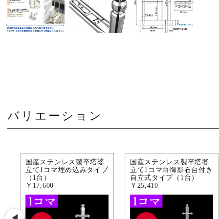
お問い合わせ
バリエーション
国産ステンレス製卒塔婆
国産ステンレス製卒塔婆
立て1コマ埋め込みタイプ
立て1コマ白御影石台付き
（1台）
自立式タイプ（1台）
￥17,600
￥25,410
◀