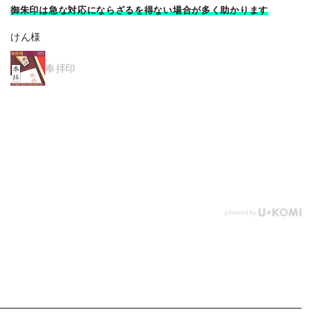
割と安価な部類の卒塔婆だが
使用感は良いと思います
けん様
卒塔婆3尺(909mm)×2寸4分(73mm)×9mm等級D(50
本入）