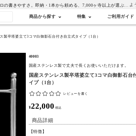
よ
書きやすさ。即納・1本から頼める、7,000ヶ寺以上が選ぶ卒塔婆専門店
商品から探す
特集
ご利用ガイド
ス製卒塔婆立て3コマ白御影石台付き自立式タイプ（1台）
40003
国産ステンレス製で丈夫で長くお使いいただけます。
国産ステンレス製卒塔婆立て3コマ白御影石台
イプ（1台）
レビューを書く
22,000
¥
税込
商品詳細
【特徴】