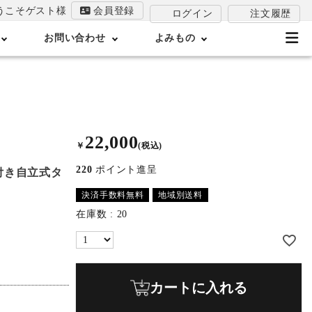
うこそゲスト様
会員登録
注文履歴
ログイン
お問い合わせ
よみもの
22,000
￥
(税込)
220
ポイント進呈
付き自立式タ
決済手数料無料
地域別送料
在庫数
20
カートに入れる