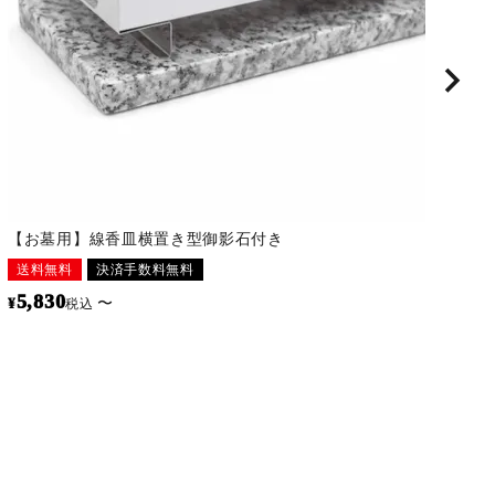
【お墓用】線香皿横置き型御影石付き
【
ッ
送料無料
決済手数料無料
送
5,830
¥
〜
税込
1
¥
台付き自立式