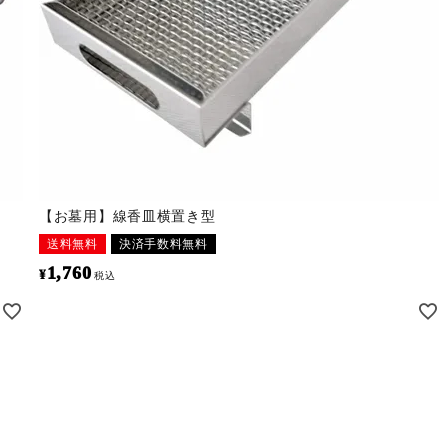
【お墓用】線香皿横置き型
送料無料
決済手数料無料
1,760
¥
税込
国産ステンレス製卒塔婆立て3コマ白御影石
タイプ（1台）