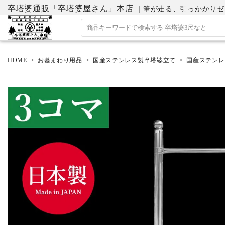
卒塔婆通販「卒塔婆屋さん」本店
｜筆が走る、引っかかりゼロの
HOME
お墓まわり用品
国産ステンレス製卒塔婆立て
国産ステンレ
ACCOUNT MENU
ようこそ ゲスト 様
ログイン
会員登録
ホーム