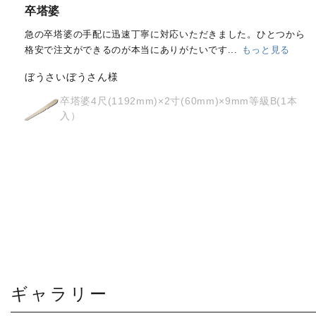
経木塔婆・水塔婆五輪型１尺
(303mm)×62mm×0.4mm(200...
もっと見る
はじめて注文しました。
メールと電話で内容照会しましたが、ど
ちらも丁寧に対応していただきました。製品の
...
もっと見る
osyoh様
経木塔婆・水塔婆五輪型１尺
(303mm)×62mm×0.4mm(200枚入)
ギャラリー