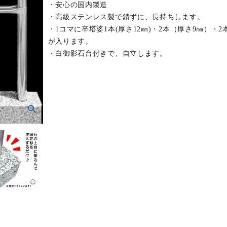
・安心の国内製造
・高級ステンレス製で錆ずに、長持ちします。
・1コマに卒塔婆1本(厚さ12㎜)・2本（厚さ9㎜）・2
が入ります。
・白御影石台付きで、自立します。