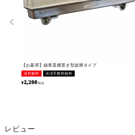
【お墓用】線香皿横置き型波脚タイプ
送料無料
決済手数料無料
2,200
¥
税込
レビュー