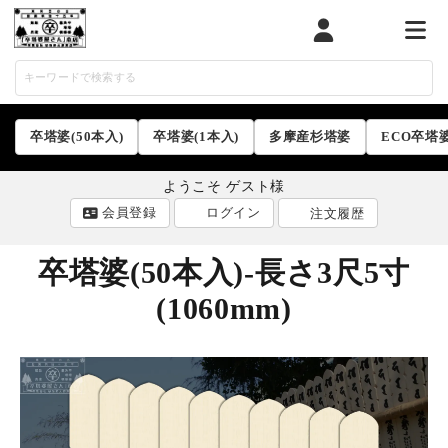
マイページ
カート
メニ
卒塔婆(50本入)
卒塔婆(1本入)
多摩産杉塔婆
ECO卒塔
ようこそ ゲスト様
会員登録
ログイン
注文履歴
卒塔婆(50本入)-長さ3尺5寸
(1060mm)
ACCOUNT MENU
ようこそ ゲスト 様
ログイン
会員登録