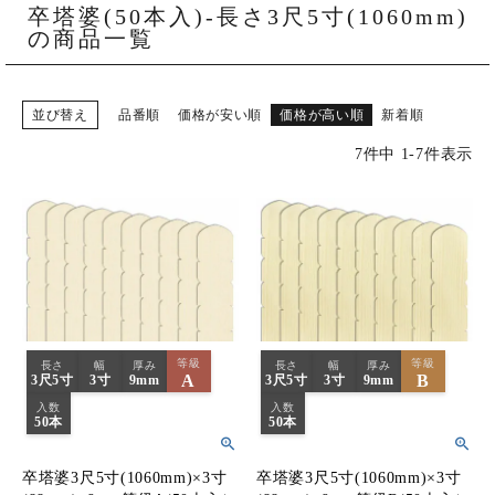
ご購入履歴・再注文
卒塔婆(50本入)-長さ3尺5寸(1060mm)
の商品一覧
プライバシーポリシー
特定商取引法について
並び替え
品番順
価格が安い順
価格が高い順
新着順
7
件中
1
-
7
件表示
お問い合わせ
等級
等級
長さ
幅
厚み
長さ
幅
厚み
A
B
3尺5寸
3寸
9mm
3尺5寸
3寸
9mm
入数
入数
50本
50本
卒塔婆3尺5寸(1060mm)×3寸
卒塔婆3尺5寸(1060mm)×3寸