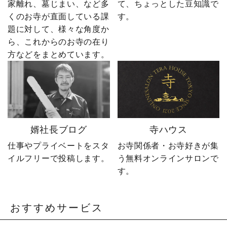
家離れ、墓じまい、など多
て、ちょっとした豆知識で
けの有益な情報や やじ社
に、全国6,000以上のお寺
くのお寺が直面している課
す。
長の日常まで発信中！▶
とお取引する、 お寺のこ
題に対して、様々な角度か
@sotoubaya140 ご相談は
とを知り尽くした“卒塔婆
ら、これからのお寺の在り
DM・公式LINEからお気
屋”です。 卒塔婆に関する
軽にどうぞ📩 #やじ社長 #
疑問をわかりやすく解説
方などをまとめています。
卒塔婆 #卒塔婆屋さん #日
しながら、 住職・寺院向
の出町 婿社長
けの有益な情報や やじ社
長の日常まで発信中！▶
@sotoubaya140 ご相談は
DM・公式LINEからお気
軽にどうぞ📩 #やじ社長 #
婿社長ブログ
寺ハウス
卒塔婆 #卒塔婆屋さん #日
の出町 婿社長
仕事やプライベートをスタ
お寺関係者・お寺好きが集
イルフリーで投稿します。
う無料オンラインサロンで
す。
おすすめサービス