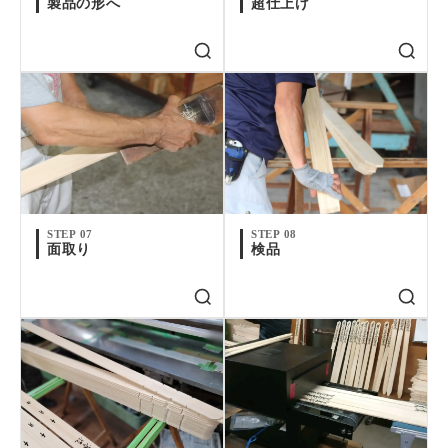
製品の形へ
超仕上げ
STEP 07
STEP 08
面取り
検品