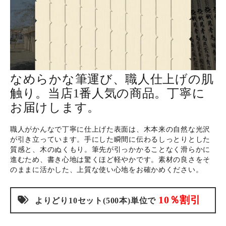
ホーム
商品から探す
なめらかな筆運び、職人仕上げの肌
触り。当店1番人気の商品。丁寧に
特集
お届けします。
会員メニュー
職人がかんなで丁寧に仕上げた表面は、木本来の自然な光沢
が引き立っています。手にした瞬間に伝わるしっとりとした
ご利用ガイド
質感と、木のぬくもり。筆先が引っかかることなく滑らかに
進むため、書き心地は驚くほど軽やかです。素材の良さをそ
のままに活かした、上質な使い心地をお確かめください。
お問い合わせ
10％割引
よりどり10セット(500本)単位で
よみもの