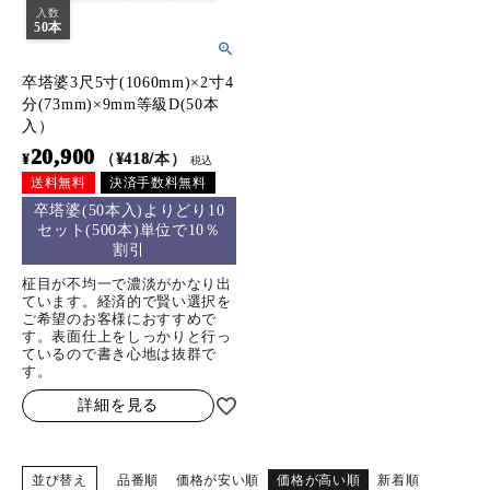
入数
50本
卒塔婆3尺5寸(1060mm)×2寸4
分(73mm)×9mm等級D(50本
入）
20,900
¥
（¥418/本）
税込
送料無料
決済手数料無料
卒塔婆(50本入)よりどり10
セット(500本)単位で10％
割引
柾目が不均一で濃淡がかなり出
ています。経済的で賢い選択を
ご希望のお客様におすすめで
す。表面仕上をしっかりと行っ
ているので書き心地は抜群で
す。
詳細を見る
並び替え
品番順
価格が安い順
価格が高い順
新着順