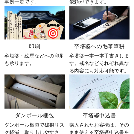
事例一覧です。
依頼ができます。
印刷
卒塔婆への毛筆筆耕
卒塔婆・絵馬などへの印刷
卒塔婆一本一本手書きしま
も承ります。
す。戒名などそれぞれ異な
る内容にも対応可能です。
ダンボール梱包
卒塔婆申込書
ダンボール梱包で破損リス
購入されたお客様は、その
ク軽減、取り出しやすさ、
まま使える卒塔婆申込書を