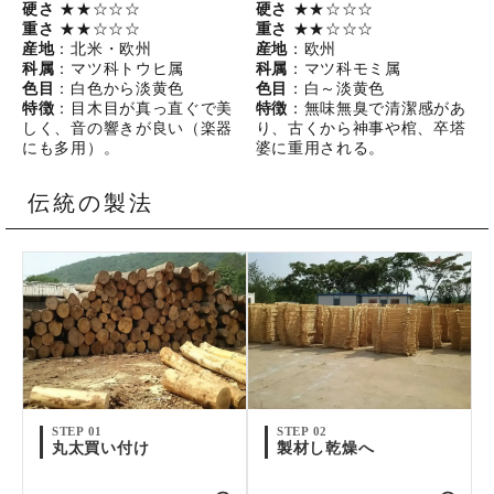
硬さ
★★☆☆☆
硬さ
★★☆☆☆
重さ
★★☆☆☆
重さ
★★☆☆☆
産地
：北米・欧州
産地
：欧州
科属
：マツ科トウヒ属
科属
：マツ科モミ属
色目
：白色から淡黄色
色目
：白～淡黄色
特徴
：目木目が真っ直ぐで美
特徴
：無味無臭で清潔感があ
しく、音の響きが良い（楽器
り、古くから神事や棺、卒塔
にも多用）。
婆に重用される。
伝統の製法
STEP 01
STEP 02
丸太買い付け
製材し乾燥へ