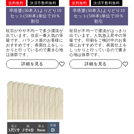
送料無料
決済手数料無料
送料無料
決済手数料無料
卒塔婆(50本入)よりどり10
卒塔婆(50本入)よりどり10
セット(500本)単位で10％
セット(500本)単位で10％
割引
割引
柾目がやや不均一で多少濃淡が
柾目が不均一で濃淡がはっきり
出ています。当店一番人気の等
出ています。人気急上昇中の等
級です。バランス派のお客様に
級です。印刷をご検討中のお客
おすすめです。表面仕上をしっ
様におすすめです。表面仕上を
かりと行っているので書き心地
しっかりと行っているので書き
は抜群です。
心地は抜群です。
詳細を見る
詳細を見る
等級
長さ
幅
厚み
D
3尺5寸
2寸4分
9mm