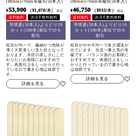
(88mm)×9mm等級A(50本入）
(88mm)×9mm等級B(50本入）
53,900
46,750
¥
（¥1,078/本）
¥
（¥935/本）
税込
税込
送料無料
決済手数料無料
送料無料
決済手数料無料
卒塔婆(50本入)よりどり10
卒塔婆(50本入)よりどり10
セット(500本)単位で10％
セット(500本)単位で10％
割引
割引
柾目が均一で、繊細かつ色味が
柾目がやや不均一で多少濃淡が
薄く大変美しい見た目となって
出ています。当店一番人気の等
おります。木目の美しさにこだ
級です。バランス派のお客様に
わりたいお客様におすすめで
おすすめです。表面仕上をしっ
す。表面仕上をしっかりと行っ
かりと行っているので書き心地
ているので書き心地は抜群で
は抜群です。
す。
詳細を見る
詳細を見る