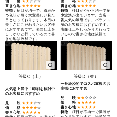
価 格
★★
☆☆☆
価 格
★★★
☆☆
書き心地
★★★★★
書き心地
★★★★★
特徴
：柾目が均一で、繊細か
特徴
：柾目がやや不均一で多
つ色味が薄く大変美しい見た
少濃淡が出ています。当店一
目となっております。木目の
番人気の等級です。バランス
美しさにこだわりたいお客様
派のお客様におすすめです。
におすすめです。表面仕上を
表面仕上をしっかりと行って
しっかりと行っているので書
いるので書き心地は抜群で
き心地は抜群です。
す。
等級C（上）
等級D（並）
一番経済的でコスパ重視のお
客様におすすめ
人気急上昇中！印刷を検討中
のお客様におすすめ
見 映
★★
☆☆☆
価 格
★★★★★
見 映
★★★
☆☆
書き心地
★★★★★
価 格
★★★★
☆
特徴
：柾目が不均一で濃淡が
書き心地
★★★★★
かなり出ています。経済的で