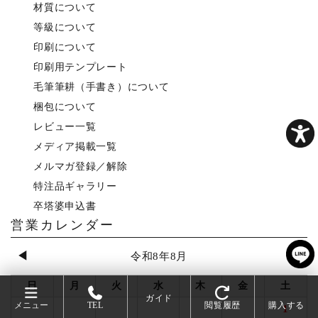
材質について
等級について
印刷について
印刷用テンプレート
毛筆筆耕（手書き）について
梱包について
レビュー一覧
メディア掲載一覧
メルマガ登録／解除
特注品ギャラリー
卒塔婆申込書
営業カレンダー
◀
▶
令和8年8月
日
月
火
水
木
金
土
ガイド
メニュー
TEL
閲覧履歴
購入する
1