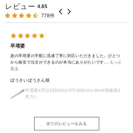
レビュー
4.65
778件
経木塔婆・水塔婆五輪型１尺
(303mm)×62mm×0.4mm(200...
もっと見る
はじめて注文しました。
メールと電話で内容照会しました
が、どちらも丁寧に対応していただきました。製品の
...
もっ
と見る
osyoh様
経木塔婆・水塔婆五輪型１尺
(303mm)×62mm×0.4mm(200枚入)
全てのレビューをみる