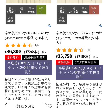
等級
等級
長さ
幅
厚み
長さ
幅
厚み
C
A
3尺5寸
3寸
9mm
3尺5寸
2寸4分
9mm
入数
入数
50本
50本
卒塔婆3尺5寸(1060mm)×3寸
卒塔婆3尺5寸(1060mm)×2寸4
(88mm)×9mm等級C(50本入）
分(73mm)×9mm等級A(50本
入）
2件
36,300
3件
¥
（¥726/本）
税込
35,750
¥
（¥715/本）
送料無料
決済手数料無料
税込
送料無料
決済手数料無料
卒塔婆(50本入)よりどり10
セット(500本)単位で10％
卒塔婆(50本入)よりどり10
割引
セット(500本)単位で10％
割引
柾目が不均一で濃淡がはっきり
出ています。人気急上昇中の等
柾目が均一で、繊細かつ色味が
級です。印刷をご検討中のお客
薄く大変美しい見た目となって
様におすすめです。表面仕上を
おります。木目の美しさにこだ
しっかりと行っているので書き
わりたいお客様におすすめで
心地は抜群です。
す。表面仕上をしっかりと行っ
ているので書き心地は抜群で
詳細を見る
す。