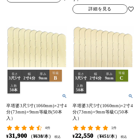
詳細を見る
等級
等級
長さ
幅
厚み
長さ
幅
厚み
B
C
3尺5寸
2寸4分
9mm
3尺5寸
2寸4分
9mm
入数
入数
50本
50本
卒塔婆3尺5寸(1060mm)×2寸4
卒塔婆3尺5寸(1060mm)×2寸4
分(73mm)×9mm等級B(50本
分(73mm)×9mm等級C(50本
入）
入）
4件
1件
31,900
22,550
¥
（¥638/本）
¥
（¥451/本）
税込
税込