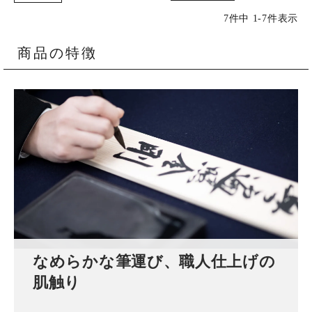
7
件中
1
-
7
件表示
商品の特徴
なめらかな筆運び、職人仕上げの
肌触り