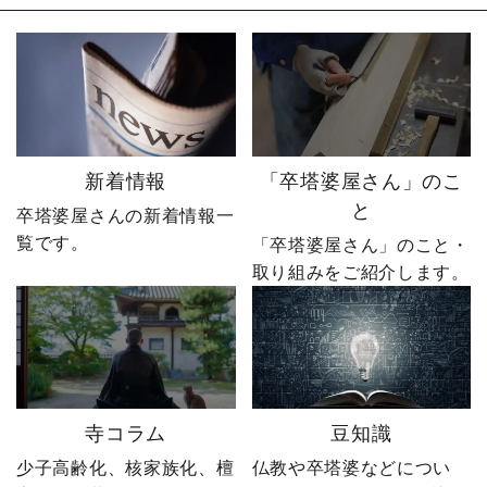
る日も改善を重ね続けた
そしてやじ社長自身も
先に待っていたのは、誰
「無理だろう」と思って
も予想しなかった結果で
いたそうです。 それで
した。 無謀だと笑われた
も、ダメ元で始めた初め
婿社長の逆転劇、ついに
てのネットショップ運
完結です。 あなたなら、
営。 見よう見まねで作っ
人生で一番大きな挑戦は
たサイトに待っていたの
何ですか？ぜひコメント
は、想像以上の結果でし
新着情報
「卒塔婆屋さん」のこ
で教えてください！ 「い
た。 そして、その後やじ
と
卒塔婆屋さんの新着情報一
いね」「保存」「フォロ
社長の運命を大きく変え
覧です。
ー」も励みになります。
る出来事が起こります。
「卒塔婆屋さん」のこと・
ーーーーーーーーーーー
続きは第4話「逆転編」。
取り組みをご紹介します。
ーーーーーー 創業明治15
ぜひ最後までご覧いただ
年｜卒塔婆専門メーカー
き、感想をコメントで教
東京・日の出町を拠点
えてください！ 「いい
に、全国6,000以上のお寺
ね」「保存」「フォロ
とお取引する、 お寺のこ
ー」も励みになります。
とを知り尽くした“卒塔婆
ーーーーーーーーーーー
寺コラム
豆知識
屋”です。 卒塔婆に関する
ーーーーーー 創業明治15
疑問をわかりやすく解説
年｜卒塔婆専門メーカー
少子高齢化、核家族化、檀
仏教や卒塔婆などについ
しながら、 住職・寺院向
東京・日の出町を拠点