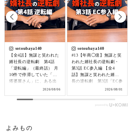
sotoubaya140
sotoubaya140
【全4話】無謀と笑われた
#13【年商◯億】無謀と笑
婿社長の逆転劇 第4話
われた婿社長の逆転劇・
「逆転編」（最終話） 月
第3話 EC参入編 【全4
10件で停滞していた「卒
話】無謀と笑われた婿社
塔婆屋さん」に、ある出
長の逆転劇 第3話「EC参
来事が起こります。▶
入編」 飛び込み営業でも
2026/08/06
2026/08/01
@sotoubaya140 「このま
成果ゼロ。追い詰められ
まじゃまずい。」 そう痛
たやじ社長が下した決断
感させられる出来事が、
とは。▶ @sotoubaya140
やじ社長を襲いました。
「もうネットで売るしか
そこから、本気モードが
ない。」 そう決意したも
発動します。 来る日も来
のの、社員も同業者も、
よみもの