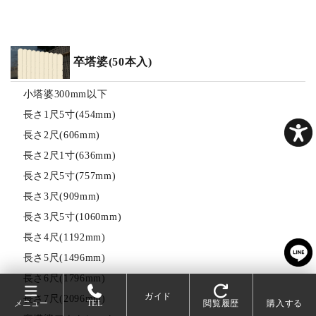
卒塔婆(50本入)
小塔婆300mm以下
長さ1尺5寸(454mm)
長さ2尺(606mm)
長さ2尺1寸(636mm)
長さ2尺5寸(757mm)
長さ3尺(909mm)
長さ3尺5寸(1060mm)
長さ4尺(1192mm)
長さ5尺(1496mm)
長さ6尺(1796mm)
ガイド
長さ7尺(2096mm)
メニュー
TEL
閲覧履歴
購入する