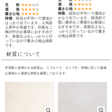
価 格
★★★★★
見 映
★★★
☆☆
書き心地
★★★★★
価 格
★★★★
☆
特徴
：柾目が不均一で濃淡が
書き心地
★★★★★
かなり出ています。経済的で
特徴
：柾目が不均一で濃淡が
賢い選択をご希望のお客様に
はっきり出ています。人気急
おすすめです。表面仕上をし
上昇中の等級です。印刷をご
っかりと行っているので書き
検討中のお客様におすすめで
心地は抜群です。
す。表面仕上をしっかりと行
っているので書き心地は抜群
です。
材質について
卒塔婆に使用される材質は、スプルース・モミです。時期に応じて最適
な産地から最適な材質を厳選しております。