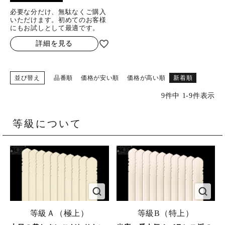
必要な分だけ、無駄なくご購入
いただけます。初めてのお客様
にもお試しとして最適です。
詳細を見る
並び替え
品番順
価格が安い順
価格が高い順
新着順
9
件中
1
-
9
件表示
等級について
等級Ａ（極上）
等級B（特上）