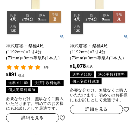
等級
等級
長さ
幅
厚み
長さ
幅
厚み
B
A
4尺
2寸4分
9mm
4尺
2寸4分
9mm
入数
入数
1本
1本
神式塔婆・祭標4尺
神式塔婆・祭標4尺
(1192mm)×2寸4分
(1192mm)×2寸4分
(73mm)×9mm等級B(1本入）
(73mm)×9mm等級A(1本入）
1,078
¥
税込
1件
891
送料￥1100
決済手数料無料
¥
税込
個人宅送料追加
送料￥1100
決済手数料無料
個人宅送料追加
必要な分だけ、無駄なくご購入
いただけます。初めてのお客様
必要な分だけ、無駄なくご購入
にもお試しとして最適です。
いただけます。初めてのお客様
にもお試しとして最適です。
詳細を見る
詳細を見る