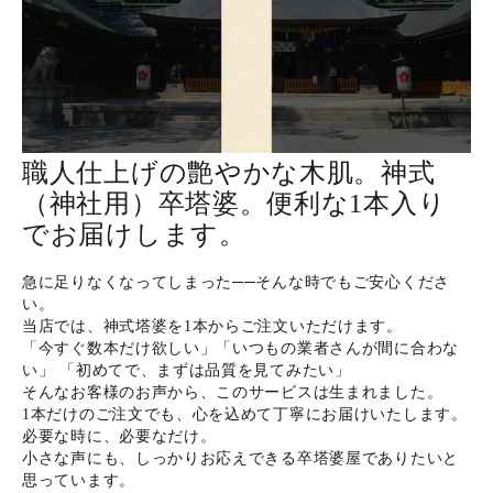
ホーム
商品から探す
職人仕上げの艶やかな木肌。神式
（神社用）卒塔婆。便利な1本入り
特集
でお届けします。
会員メニュー
急に足りなくなってしまった──そんな時でもご安心くださ
い。
ご利用ガイド
当店では、神式塔婆を1本からご注文いただけます。
「今すぐ数本だけ欲しい」「いつもの業者さんが間に合わな
い」 「初めてで、まずは品質を見てみたい」
お問い合わせ
そんなお客様のお声から、このサービスは生まれました。
1本だけのご注文でも、心を込めて丁寧にお届けいたします。
必要な時に、必要なだけ。
よみもの
小さな声にも、しっかりお応えできる卒塔婆屋でありたいと
思っています。