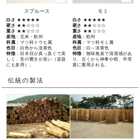
スプルース
モミ
白さ
★★★★★
白さ
★★★★★
硬さ
★★☆☆☆
硬さ
★★☆☆☆
重さ
★★☆☆☆
重さ
★★☆☆☆
産地
：北米・欧州
産地
：欧州
科属
：マツ科トウヒ属
科属
：マツ科モミ属
色目
：白色から淡黄色
色目
：白～淡黄色
特徴
：目木目が真っ直ぐで美
特徴
：無味無臭で清潔感があ
しく、音の響きが良い（楽器
り、古くから神事や棺、卒塔
にも多用）。
婆に重用される。
伝統の製法