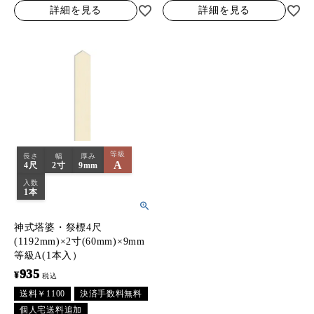
詳細を見る
詳細を見る
等級
長さ
幅
厚み
A
4尺
2寸
9mm
入数
1本
神式塔婆・祭標4尺
(1192mm)×2寸(60mm)×9mm
等級A(1本入）
935
¥
税込
送料￥1100
決済手数料無料
個人宅送料追加