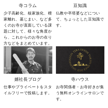
ーーーーーーーーーーー
入編」。 ぜひ最後までご
寺コラム
豆知識
ーーーーーー 創業明治15
覧いただき、感想をコメ
年｜卒塔婆専門メーカー
ントで教えてください！
少子高齢化、核家族化、檀
仏教や卒塔婆などについ
東京・日の出町を拠点
「いいね」「保存」「フ
家離れ、墓じまい、など多
て、ちょっとした豆知識で
に、全国6,000以上のお寺
ォロー」も励みになりま
くのお寺が直面している課
す。
とお取引する、 お寺のこ
す。 ーーーーーーーーー
題に対して、様々な角度か
とを知り尽くした“卒塔婆
ーーーーーーーー 創業明
ら、これからのお寺の在り
屋”です。 卒塔婆に関する
治15年｜卒塔婆専門メー
疑問をわかりやすく解説
カー 東京・日の出町を拠
方などをまとめています。
しながら、 住職・寺院向
点に、全国6,000以上のお
けの有益な情報や やじ社
寺と取引する、 お寺のこ
長の日常まで発信中！▶
とを知り尽くした“卒塔婆
@sotoubaya140 ご相談は
屋”です。 卒塔婆に関する
DM・公式LINEからお気
疑問をわかりやすく解説
軽にどうぞ📩 #やじ社長 #
しながら、 住職・寺院向
婿社長ブログ
寺ハウス
卒塔婆 #卒塔婆屋さん #日
けの有益情報や やじ社長
の出町 婿社長
の日常まで発信中！▶
仕事やプライベートをスタ
お寺関係者・お寺好きが集
@sotoubaya140 ご相談は
イルフリーで投稿します。
う無料オンラインサロンで
DM・公式LINEからお気
す。
軽にどうぞ📩 #やじ社長 #
卒塔婆 #卒塔婆屋さん #日