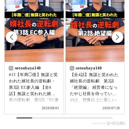
sotoubaya140
sotoubaya140
#13【年商◯億】無謀と笑
【全4話】無謀と笑われた
われた婿社長の逆転劇・
婿社長の逆転劇 第2話
第3話 EC参入編 【全4
「絶望編」 経営者になっ
話】無謀と笑われた婿社
たやじ社長を待っていた
長の逆転劇 第3話「EC参
のは、想像以上に厳しい
入編」 飛び込み営業でも
現実でした。▶
2026/08/01
2026/07/26
成果ゼロ。追い詰められ
@sotoubaya140 好奇心で
たやじ社長が下した決断
経営者になったものの、
とは。▶ @sotoubaya140
何をすればいいのか分か