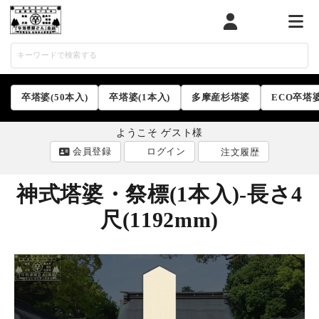
マイページ
カート
メニ
卒塔婆(50本入)
卒塔婆(1本入)
多摩産杉塔婆
ECO卒塔
ようこそ ゲスト様
会員登録
ログイン
注文履歴
神式塔婆・祭標(1本入)-長さ4
尺(1192mm)
ACCOUNT MENU
ようこそ ゲスト 様
ログイン
会員登録