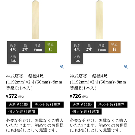
等級
等級
長さ
幅
厚み
長さ
幅
厚み
C
B
4尺
2寸
9mm
4尺
2寸
9mm
入数
入数
1本
1本
神式塔婆・祭標4尺
神式塔婆・祭標4尺
(1192mm)×2寸(60mm)×9mm
(1192mm)×2寸(60mm)×9mm
等級C(1本入）
等級B(1本入）
572
726
¥
¥
税込
税込
送料￥1100
決済手数料無料
送料￥1100
決済手数料無料
個人宅送料追加
個人宅送料追加
必要な分だけ、無駄なくご購入
必要な分だけ、無駄なくご購入
いただけます。初めてのお客様
いただけます。初めてのお客様
にもお試しとして最適です。
にもお試しとして最適です。