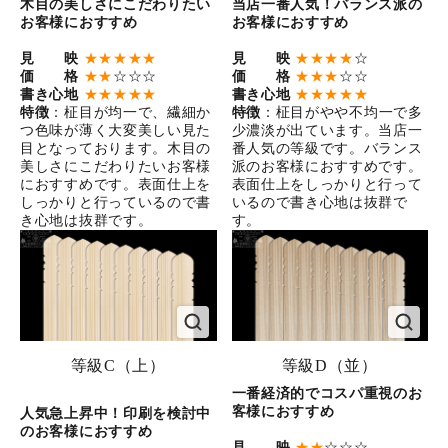
木目の美しさにこだわりたい
当店一番人気！バランス派の
お客様におすすめ
お客様におすすめ
見 映
★★★★★
見 映
★★★★
☆
価 格
★★
☆☆☆
価 格
★★★
☆☆
書き心地
★★★★★
書き心地
★★★★★
特徴
：柾目が均一で、繊細か
特徴
：柾目がやや不均一で多
つ色味が薄く大変美しい見た
少濃淡が出ています。当店一
目となっております。木目の
番人気の等級です。バランス
美しさにこだわりたいお客様
派のお客様におすすめです。
におすすめです。表面仕上を
表面仕上をしっかりと行って
しっかりと行っているので書
いるので書き心地は抜群で
き心地は抜群です。
す。
等級C（上）
等級D（並）
一番経済的でコスパ重視のお
客様におすすめ
人気急上昇中！印刷を検討中
のお客様におすすめ
見 映
★★
☆☆☆