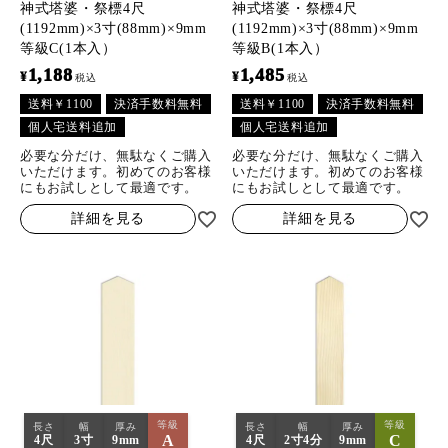
神式塔婆・祭標4尺
神式塔婆・祭標4尺
(1192mm)×3寸(88mm)×9mm
(1192mm)×3寸(88mm)×9mm
等級C(1本入）
等級B(1本入）
1,188
1,485
¥
¥
税込
税込
送料￥1100
決済手数料無料
送料￥1100
決済手数料無料
個人宅送料追加
個人宅送料追加
必要な分だけ、無駄なくご購入
必要な分だけ、無駄なくご購入
いただけます。初めてのお客様
いただけます。初めてのお客様
にもお試しとして最適です。
にもお試しとして最適です。
詳細を見る
詳細を見る
等級
等級
長さ
幅
厚み
長さ
幅
厚み
A
C
4尺
3寸
9mm
4尺
2寸4分
9mm