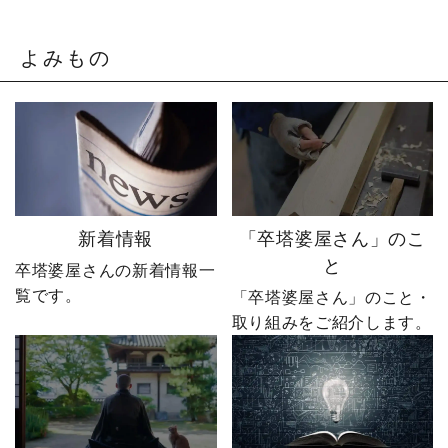
「もうネットで売るしか
らない毎日。 さらに、当
ない。」 そう決意したも
時の卒塔婆業界は、お寺
のの、社員も同業者も、
の檀家離れや核家族化な
よみもの
そしてやじ社長自身も
どの影響で、出荷本数が5
「無理だろう」と思って
年連続で減少していまし
いたそうです。 それで
た。 「このままではダメ
も、ダメ元で始めた初め
だ。」 そう思い、やじ社
てのネットショップ運
長はお寺への飛び込み営
営。 見よう見まねで作っ
業を始めます。 しかし、1
たサイトに待っていたの
か月続けても注文はゼ
は、想像以上の結果でし
ロ。 100年以上続く取引
新着情報
「卒塔婆屋さん」のこ
た。 そして、その後やじ
が当たり前の業界で、新
と
卒塔婆屋さんの新着情報一
社長の運命を大きく変え
参者が簡単に入り込める
覧です。
る出来事が起こります。
世界ではありませんでし
「卒塔婆屋さん」のこと・
続きは第4話「逆転編」。
た。 追い詰められたやじ
取り組みをご紹介します。
ぜひ最後までご覧いただ
社長は、この状況を変え
き、感想をコメントで教
るために、当時の業界で
えてください！ 「いい
は考えられないある決断
ね」「保存」「フォロ
をします。 その決断とは
ー」も励みになります。
──。 続きは第3話「EC参